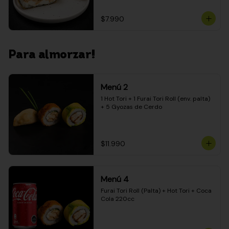
$7.990
Para almorzar!
Menú 2
1 Hot Tori + 1 Furai Tori Roll (env. palta) 
+ 5 Gyozas de Cerdo
$11.990
Menú 4
Furai Tori Roll (Palta) + Hot Tori + Coca 
Cola 220cc