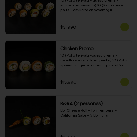
10 (Pollo teriyaki - queso crema - 
envuelto en sésamo) 10 (Kanikama - 
palta - envuelto en sésamo) 10 
(Salmón - queso crema - envuelto en 
palta) 10 (Pollo teriyaki - palta - 
envuelto en queso crema) 10 
$31.990
(Camarón - queso crema - cebollín - 
envuelto en masa tempura) 10 
(Kanikama - queso crema - cebollín - 
envuelto en masa tempura) 10 (Pollo 
Chicken Promo
teriyaki - queso crema - cebollín - 
envuelto en masa tempura) 10 
10 (Pollo teriyaki -queso crema - 
(Pimentón - queso crema - cebollín - 
cebollín - apanado en panko) 10 (Pollo 
envuelto en masa tempura)
apanado - queso crema - pimentón - 
apanado en panko) 10 (Pollo apanado 
- queso crema - palmito - envuelto en 
ciboulette) 10 (Pollo teriyaki - palta - 
$18.990
envuelto en queso crema)
R&R4 (2 personas)
Ebi Cheese Roll - Tori Tempura - 
California Sake - 5 Ebi Furai