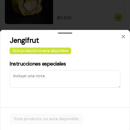
$5.200
Cheese Roll
Jengifrut
Queso crema - palta - cebollín
Este producto no esta disponible
Instrucciones especiales
$5.200
Ebi Roll
Camarón - palta
Este producto no esta disponible
$5.800