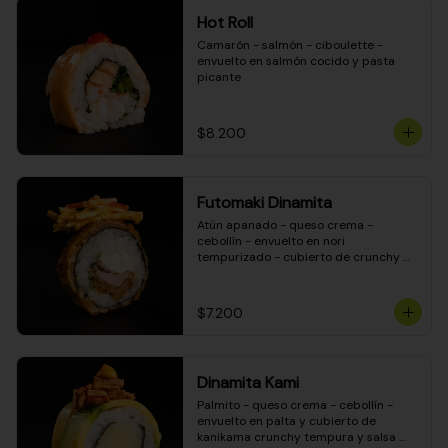
Hot Roll
Camarón - salmón - ciboulette - 
envuelto en salmón cocido y pasta 
picante
$8.200
Futomaki Dinamita
Atún apanado - queso crema - 
cebollín - envuelto en nori 
tempurizado - cubierto de crunchy 
kanikama en salsa DINAMITA!
$7.200
Dinamita Kami
Palmito - queso crema - cebollín - 
envuelto en palta y cubierto de 
kanikama crunchy tempura y salsa 