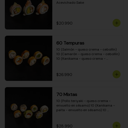
Acevichado Sake
$20.990
60 Tempuras
10 (Salmón - queso crema - cebollín) 
10 (Camarón - queso crema - cebollín) 
10 (Kanikama - queso crema - 
cebollín) 10 (Pimentón - queso crema 
- cebollín) 10 (Pollo teriyaki - queso 
crema - cebollín) 10 (Carne - queso 
$26.990
crema - cebollín)
70 Mixtas
10 (Pollo teriyaki - queso crema - 
envuelto en sésamo) 10 (Kanikama - 
palta - envuelto en sésamo) 10 
(Salmón - queso crema - envuelto en 
palta) 10 (Pollo teriyaki - queso crema 
- envuelto en queso crema) 10 
$28.990