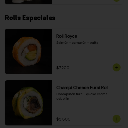
Rolls Especiales
Roll Royce
Salmón - camarón - palta
$7.200
Champi Cheese Furai Roll
Champiñón furai- queso crema - 
cebollín
$5.800