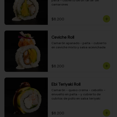
palta - cubierto de un tartar de 
camarones
$8.200
Ceviche Roll
Camarón apanado - palta - cubierto 
en ceviche mixto y salsa acevichada
$8.200
Ebi Teriyaki Roll
Camarón - queso crema - cebollín - 
envuelto en palta - y cubierto de 
cubitos de pollo en salsa teriyaki
$8.200