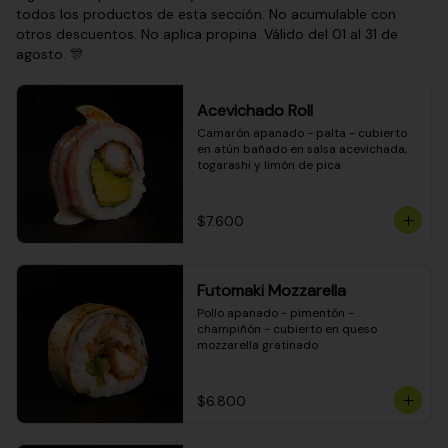
todos los productos de esta sección. No acumulable con
otros descuentos. No aplica propina. Válido del 01 al 31 de
agosto. 🎊
Acevichado Roll
Camarón apanado - palta - cubierto 
en atún bañado en salsa acevichada, 
togarashi y limón de pica
$7.600
Futomaki Mozzarella
Pollo apanado - pimentón - 
champiñón - cubierto en queso 
mozzarella gratinado
$6.800