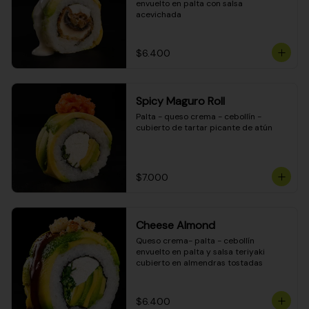
envuelto en palta con salsa 
acevichada
$6.400
Spicy Maguro Roll
Palta - queso crema - cebollín - 
cubierto de tartar picante de atún
$7.000
Cheese Almond
Queso crema- palta - cebollín 
envuelto en palta y salsa teriyaki 
cubierto en almendras tostadas
$6.400