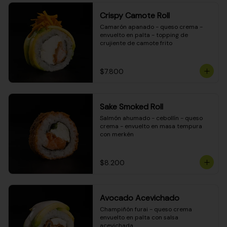
Crispy Camote Roll
Camarón apanado - queso crema - 
envuelto en palta - topping de 
crujiente de camote frito
$7.800
Sake Smoked Roll
Salmón ahumado - cebollín - queso 
crema - envuelto en masa tempura 
con merkén
$8.200
Avocado Acevichado
Champiñón furai - queso crema 
envuelto en palta con salsa 
acevichada