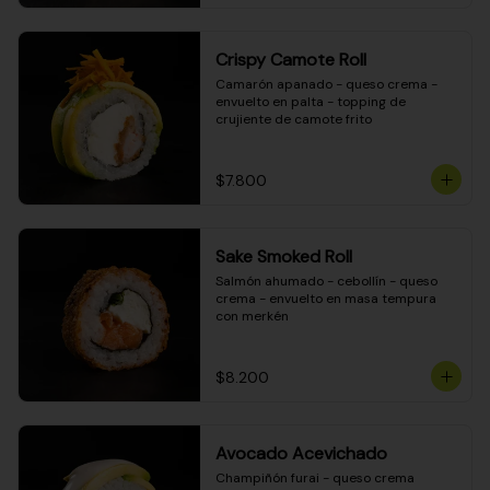
Crispy Camote Roll
Camarón apanado - queso crema - 
envuelto en palta - topping de 
crujiente de camote frito
$7.800
Sake Smoked Roll
Salmón ahumado - cebollín - queso 
crema - envuelto en masa tempura 
con merkén
$8.200
Avocado Acevichado
Champiñón furai - queso crema 