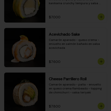
kanikama crunchy tempura y salsa 
DINAMITA!
$7.000
Acevichado Sake
Camarón apanado - queso crema - 
envuelto en salmón bañado en salsa 
acevichada
$7.600
Cheese Parrillero Roll
Camarón apanado - palta - envuelto 
en queso crema flambeado - topping 
de chimichurri - salsa teriyaki
$7.800