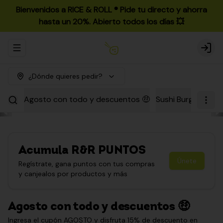
Bienvenidos a RICE & ROLL ®️ Pide tu directo y ahorra
hasta un 20%. Abierto todos los días 💥
Abrir menu de navegación
Login
¿Dónde quieres pedir?
Agosto con todo y descuentos 🤑
Sushi Burgers
Par
Acumula
R&R PUNTOS
Únete
Regístrate, gana puntos con tus compras
y canjealos por productos y más
Agosto con todo y descuentos 🤑
Ingresa el cupón AGOSTO y disfruta 15% de descuento en