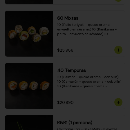
(Camarón - queso crema - cebollín - 
envuelto en masa tempura) 10 
(Kanikama - queso crema - cebollín - 
envuelto en masa tempura) 10 
60 Mixtas
(Pimentón - queso crema - cebollín - 
envuelto en masa tempura)
10 (Pollo teriyaki - queso crema - 
envuelto en sésamo) 10 (Kanikama - 
palta - envuelto en sésamo) 10 
(Salmón - queso crema - envuelto en 
palta) 10 (Pollo teriyaki - palta - 
envuelto en queso crema) 10 
$25.986
(Camarón - queso crema - cebollín - 
envuelto en masa tempura) 10 
(Pimentón - queso crema - cebollín - 
envuelto en masa tempura)
40 Tempuras
10 (Salmón - queso crema - cebollín) 
10 (Camarón - queso crema - cebollín) 
10 (Kanikama - queso crema - 
cebollín) 10 (Pollo teriyaki - queso 
crema - cebollín)
$20.990
R&R1 (1 persona)
California Tori - Sake Maki - 3 gyozas