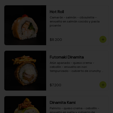
Hot Roll
Camarón - salmón - ciboulette - 
envuelto en salmón cocido y pasta 
picante
$8.200
Futomaki Dinamita
Atún apanado - queso crema - 
cebollín - envuelto en nori 
tempurizado - cubierto de crunchy 
kanikama en salsa DINAMITA!
$7.200
Dinamita Kami
Palmito - queso crema - cebollín - 
envuelto en palta y cubierto de 