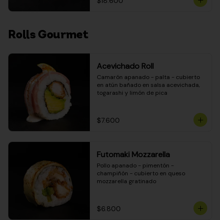
$18.600
Rolls Gourmet
Acevichado Roll
Camarón apanado - palta - cubierto 
en atún bañado en salsa acevichada, 
togarashi y limón de pica
$7.600
Futomaki Mozzarella
Pollo apanado - pimentón - 
champiñón - cubierto en queso 
mozzarella gratinado
$6.800