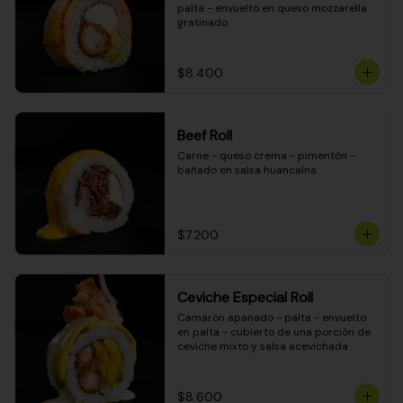
palta - envuelto en queso mozzarella 
gratinado
$8.400
Beef Roll
Carne - queso crema - pimentón - 
bañado en salsa huancaína
$7.200
Ceviche Especial Roll
Camarón apanado - palta - envuelto 
en palta - cubierto de una porción de 
ceviche mixto y salsa acevichada
$8.600