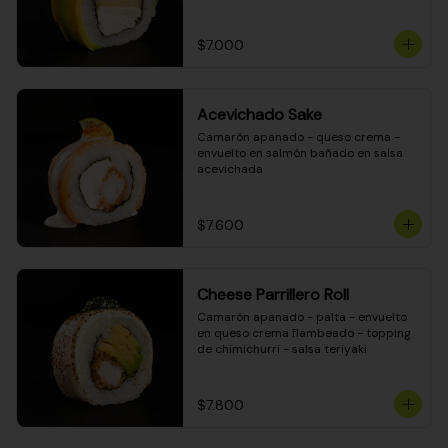
DINAMITA!
$7.000
Acevichado Sake
Camarón apanado - queso crema - 
envuelto en salmón bañado en salsa 
acevichada
$7.600
Cheese Parrillero Roll
Camarón apanado - palta - envuelto 
en queso crema flambeado - topping 
de chimichurri - salsa teriyaki
$7.800