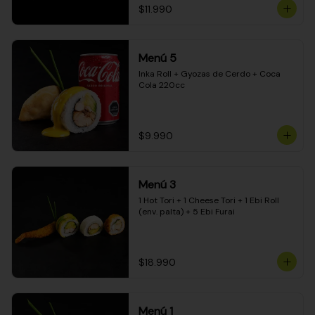
$11.990
Menú 5
Inka Roll + Gyozas de Cerdo + Coca 
Cola 220cc
$9.990
Menú 3
1 Hot Tori + 1 Cheese Tori + 1 Ebi Roll 
(env. palta) + 5 Ebi Furai
$18.990
Menú 1