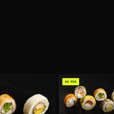
60
PZS