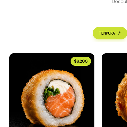
Descub
TEMPURA 🍤
$6.200