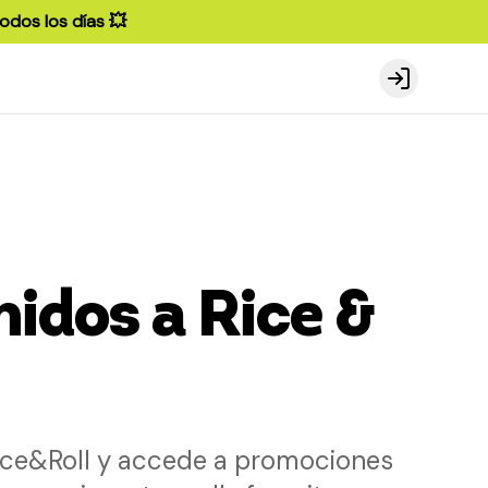
odos los días 💥
Login
idos a Rice &
Rice&Roll y accede a promociones