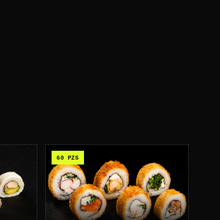
60
PZS