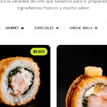
re la variedad de rolls que tenemos para ti, prepara
ingredientes frescos y mucho sabor.
GOURMET 🍣
ESPECIALES 🥑
CHEESE ROLLS 🍥
$6.200