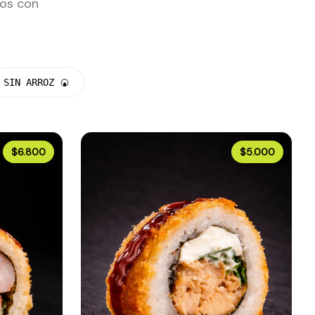
dos con
SIN ARROZ 🍘
$6.800
$5.000