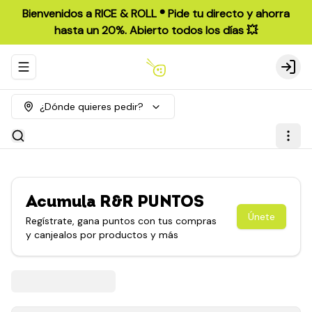
Bienvenidos a RICE & ROLL ®️ Pide tu directo y ahorra
hasta un 20%. Abierto todos los días 💥
Abrir menu de navegación
Login
¿Dónde quieres pedir?
Acumula
R&R PUNTOS
Únete
Regístrate, gana puntos con tus compras
y canjealos por productos y más