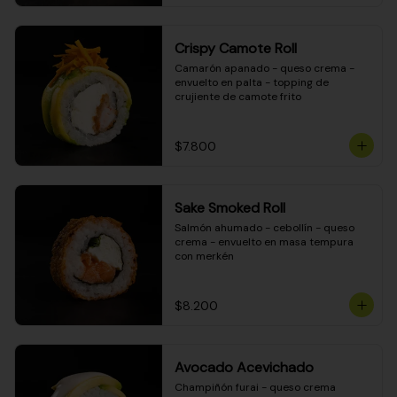
Crispy Camote Roll
Camarón apanado - queso crema - 
envuelto en palta - topping de 
crujiente de camote frito
$7.800
Sake Smoked Roll
Salmón ahumado - cebollín - queso 
crema - envuelto en masa tempura 
con merkén
$8.200
Avocado Acevichado
Champiñón furai - queso crema 