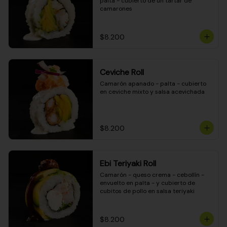
palta - cubierto de un tartar de 
camarones
$8.200
Ceviche Roll
Camarón apanado - palta - cubierto 
en ceviche mixto y salsa acevichada
$8.200
Ebi Teriyaki Roll
Camarón - queso crema - cebollín - 
envuelto en palta - y cubierto de 
cubitos de pollo en salsa teriyaki
$8.200