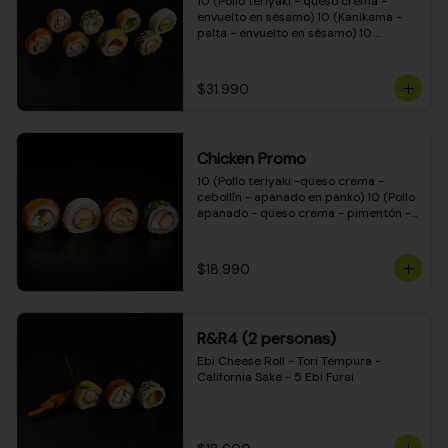
10 (Pollo teriyaki - queso crema - 
envuelto en sésamo) 10 (Kanikama - 
palta - envuelto en sésamo) 10 
(Salmón - queso crema - envuelto en 
palta) 10 (Pollo teriyaki - palta - 
envuelto en queso crema) 10 
$31.990
(Camarón - queso crema - cebollín - 
envuelto en masa tempura) 10 
(Kanikama - queso crema - cebollín - 
envuelto en masa tempura) 10 (Pollo 
Chicken Promo
teriyaki - queso crema - cebollín - 
envuelto en masa tempura) 10 
10 (Pollo teriyaki -queso crema - 
(Pimentón - queso crema - cebollín - 
cebollín - apanado en panko) 10 (Pollo 
envuelto en masa tempura)
apanado - queso crema - pimentón - 
apanado en panko) 10 (Pollo apanado 
- queso crema - palmito - envuelto en 
ciboulette) 10 (Pollo teriyaki - palta - 
$18.990
envuelto en queso crema)
R&R4 (2 personas)
Ebi Cheese Roll - Tori Tempura - 
California Sake - 5 Ebi Furai