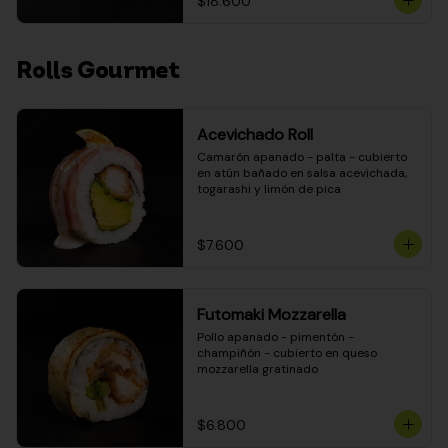
$18.600
Rolls Gourmet
Acevichado Roll
Camarón apanado - palta - cubierto 
en atún bañado en salsa acevichada, 
togarashi y limón de pica
$7.600
Futomaki Mozzarella
Pollo apanado - pimentón - 
champiñón - cubierto en queso 
mozzarella gratinado
$6.800