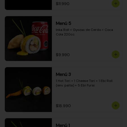
$11.990
Menú 5
Inka Roll + Gyozas de Cerdo + Coca 
Cola 220cc
$9.990
Menú 3
1 Hot Tori + 1 Cheese Tori + 1 Ebi Roll 
(env. palta) + 5 Ebi Furai
$18.990
Menú 1