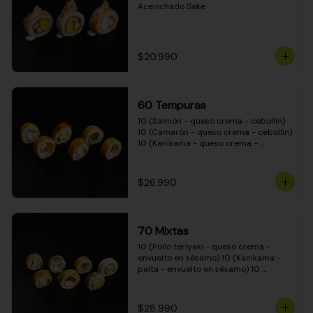
Acevichado Sake
$20.990
60 Tempuras
10 (Salmón - queso crema - cebollín) 
10 (Camarón - queso crema - cebollín) 
10 (Kanikama - queso crema - 
cebollín) 10 (Pimentón - queso crema 
- cebollín) 10 (Pollo teriyaki - queso 
crema - cebollín) 10 (Carne - queso 
$26.990
crema - cebollín)
70 Mixtas
10 (Pollo teriyaki - queso crema - 
envuelto en sésamo) 10 (Kanikama - 
palta - envuelto en sésamo) 10 
(Salmón - queso crema - envuelto en 
palta) 10 (Pollo teriyaki - queso crema 
- envuelto en queso crema) 10 
$28.990