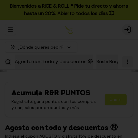
Bienvenidos a RICE & ROLL ®️ Pide tu directo y ahorra
hasta un 20%. Abierto todos los días 💥
Abrir menu de navegación
Login
¿Dónde quieres pedir?
Agosto con todo y descuentos 🤑
Sushi Burgers
Par
Acumula
R&R PUNTOS
Únete
Regístrate, gana puntos con tus compras
y canjealos por productos y más
Agosto con todo y descuentos 🤑
Ingresa el cupón AGOSTO y disfruta 15% de descuento en