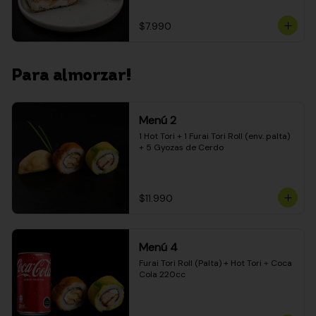
$7.990
Para almorzar!
Menú 2
1 Hot Tori + 1 Furai Tori Roll (env. palta) 
+ 5 Gyozas de Cerdo
$11.990
Menú 4
Furai Tori Roll (Palta) + Hot Tori + Coca 
Cola 220cc