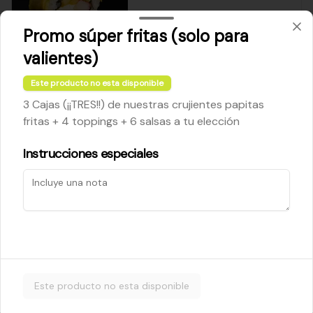
Promo súper fritas (solo para
$5.200
valientes)
Este producto no esta disponible
Cheese Roll
3 Cajas (¡¡TRES!!) de nuestras crujientes papitas
Queso crema - palta - cebollín
fritas + 4 toppings + 6 salsas a tu elección
Instrucciones especiales
$5.200
Ebi Roll
Camarón - palta
Este producto no esta disponible
$5.800