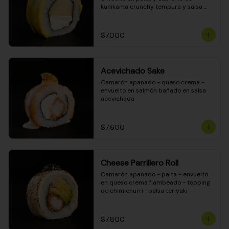
kanikama crunchy tempura y salsa 
DINAMITA!
$7.000
Acevichado Sake
Camarón apanado - queso crema - 
envuelto en salmón bañado en salsa 
acevichada
$7.600
Cheese Parrillero Roll
Camarón apanado - palta - envuelto 
en queso crema flambeado - topping 
de chimichurri - salsa teriyaki
$7.800