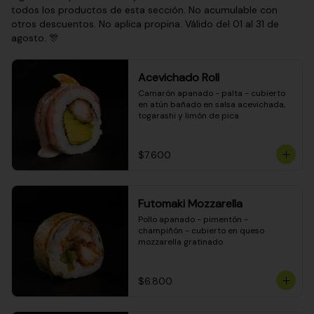
todos los productos de esta sección. No acumulable con
otros descuentos. No aplica propina. Válido del 01 al 31 de
agosto. 🎊
Acevichado Roll
Camarón apanado - palta - cubierto 
en atún bañado en salsa acevichada, 
togarashi y limón de pica
$7.600
Futomaki Mozzarella
Pollo apanado - pimentón - 
champiñón - cubierto en queso 
mozzarella gratinado
$6.800