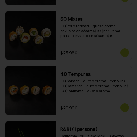
(Camarón - queso crema - cebollín - 
envuelto en masa tempura) 10 
(Kanikama - queso crema - cebollín - 
envuelto en masa tempura) 10 
60 Mixtas
(Pimentón - queso crema - cebollín - 
envuelto en masa tempura)
10 (Pollo teriyaki - queso crema - 
envuelto en sésamo) 10 (Kanikama - 
palta - envuelto en sésamo) 10 
(Salmón - queso crema - envuelto en 
palta) 10 (Pollo teriyaki - palta - 
envuelto en queso crema) 10 
$25.986
(Camarón - queso crema - cebollín - 
envuelto en masa tempura) 10 
(Pimentón - queso crema - cebollín - 
envuelto en masa tempura)
40 Tempuras
10 (Salmón - queso crema - cebollín) 
10 (Camarón - queso crema - cebollín) 
10 (Kanikama - queso crema - 
cebollín) 10 (Pollo teriyaki - queso 
crema - cebollín)
$20.990
R&R1 (1 persona)
California Tori - Sake Maki - 3 gyozas