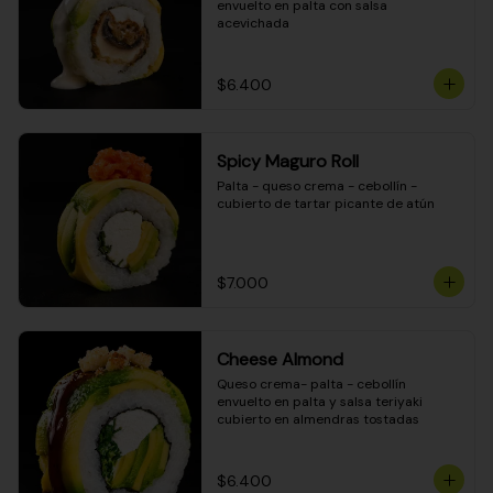
envuelto en palta con salsa 
acevichada
$6.400
Spicy Maguro Roll
Palta - queso crema - cebollín - 
cubierto de tartar picante de atún
$7.000
Cheese Almond
Queso crema- palta - cebollín 
envuelto en palta y salsa teriyaki 
cubierto en almendras tostadas
$6.400