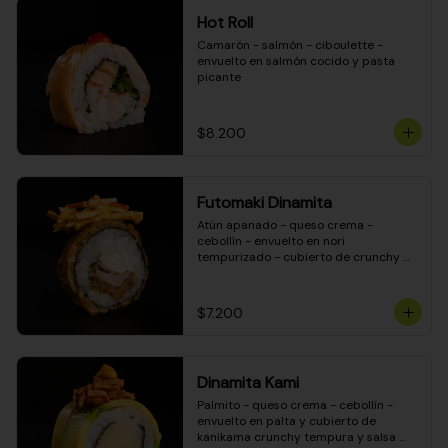
Hot Roll
Camarón - salmón - ciboulette - 
envuelto en salmón cocido y pasta 
picante
$8.200
Futomaki Dinamita
Atún apanado - queso crema - 
cebollín - envuelto en nori 
tempurizado - cubierto de crunchy 
kanikama en salsa DINAMITA!
$7.200
Dinamita Kami
Palmito - queso crema - cebollín - 
envuelto en palta y cubierto de 
kanikama crunchy tempura y salsa 