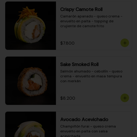
Crispy Camote Roll
Camarón apanado - queso crema - 
envuelto en palta - topping de 
crujiente de camote frito
$7.800
Sake Smoked Roll
Salmón ahumado - cebollín - queso 
crema - envuelto en masa tempura 
con merkén
$8.200
Avocado Acevichado
Champiñón furai - queso crema 
envuelto en palta con salsa 
acevichada