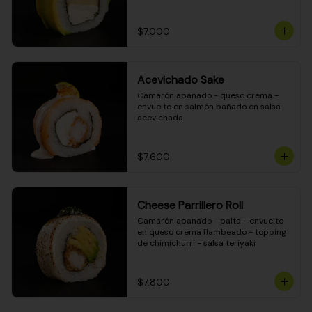
DINAMITA!
$7.000
Acevichado Sake
Camarón apanado - queso crema - 
envuelto en salmón bañado en salsa 
acevichada
$7.600
Cheese Parrillero Roll
Camarón apanado - palta - envuelto 
en queso crema flambeado - topping 
de chimichurri - salsa teriyaki
$7.800