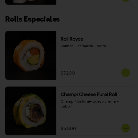
Rolls Especiales
Roll Royce
Salmón - camarón - palta
$7.200
Champi Cheese Furai Roll
Champiñón furai- queso crema - 
cebollín
$5.800