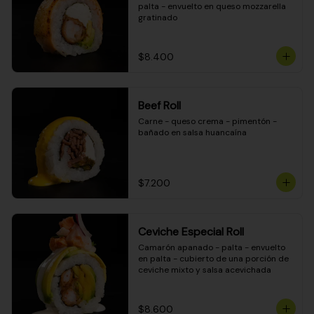
palta - envuelto en queso mozzarella 
gratinado
$8.400
Beef Roll
Carne - queso crema - pimentón - 
bañado en salsa huancaína
$7.200
Ceviche Especial Roll
Camarón apanado - palta - envuelto 
en palta - cubierto de una porción de 
ceviche mixto y salsa acevichada
$8.600