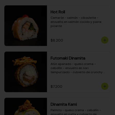
Hot Roll
Camarón - salmón - ciboulette - 
envuelto en salmón cocido y pasta 
picante
$8.200
Futomaki Dinamita
Atún apanado - queso crema - 
cebollín - envuelto en nori 
tempurizado - cubierto de crunchy 
kanikama en salsa DINAMITA!
$7.200
Dinamita Kami
Palmito - queso crema - cebollín - 
envuelto en palta y cubierto de 