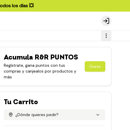
odos los días 💥
Login
Acumula
R&R PUNTOS
Regístrate, gana puntos con tus
Únete
compras y canjealos por productos y
más
Tu Carrito
¿Dónde quieres pedir?