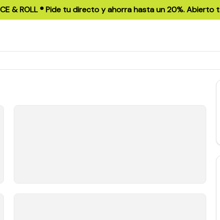
ICE & ROLL ®️ Pide tu directo y ahorra hasta un 20%. Abierto t