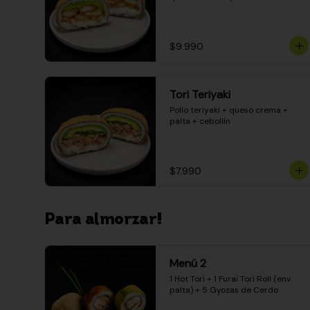
$9.990
Tori Teriyaki
Pollo teriyaki + queso crema + 
palta + cebollín
$7.990
Para almorzar!
Menú 2
1 Hot Tori + 1 Furai Tori Roll (env. 
palta) + 5 Gyozas de Cerdo