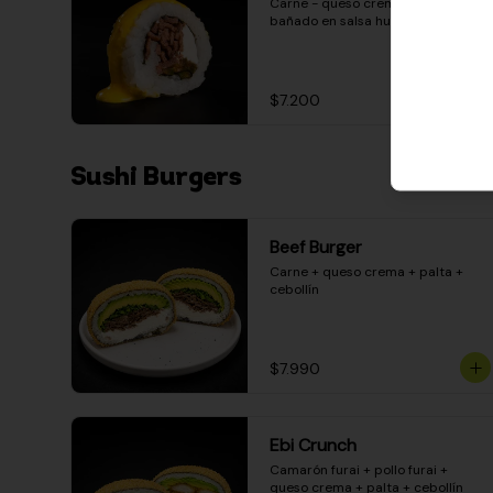
Carne - queso crema - pimentón - 
bañado en salsa huancaína
$7.200
Sushi Burgers
Beef Burger
Carne + queso crema + palta + 
cebollín
$7.990
Ebi Crunch
Camarón furai + pollo furai + 
queso crema + palta + cebollín