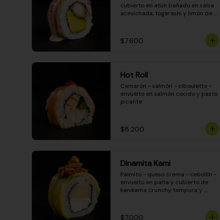
cubierto en atún bañado en salsa 
acevichada, togarashi y limón de 
pica
$7.600
Hot Roll
Camarón - salmón - ciboulette - 
envuelto en salmón cocido y pasta 
picante
$8.200
Dinamita Kami
Palmito - queso crema - cebollín - 
envuelto en palta y cubierto de 
kanikama crunchy tempura y 
salsa DINAMITA!
$7.000