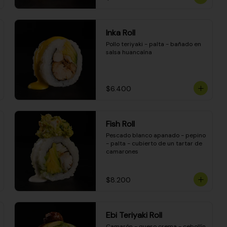
Inka Roll
Pollo teriyaki - palta - bañado en 
salsa huancaína
$6.400
Fish Roll
Pescado blanco apanado - pepino 
- palta - cubierto de un tartar de 
camarones
$8.200
Ebi Teriyaki Roll
Camarón - queso crema - cebollín 