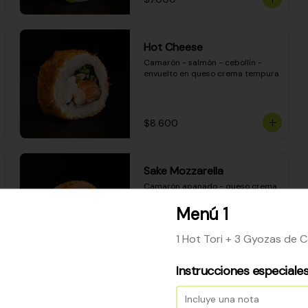
Hot Cheese
Camarón - salmón - cebollín - 
envuelto en queso crema tempura
$8.600
Sake Mozzarella
Camarón apanado - queso crema 
- palta - envuelto en queso 
mozzarella gratinado
Menú 1
1 Hot Tori + 3 Gyozas de 
$8.400
Instrucciones especiale
Ceviche Especial Roll