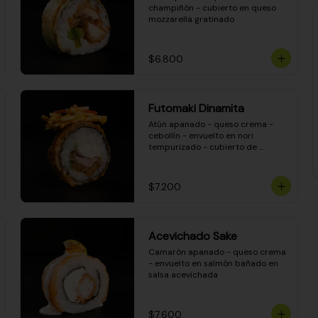
champiñón - cubierto en queso 
mozzarella gratinado
$6.800
Futomaki Dinamita
Atún apanado - queso crema - 
cebollín - envuelto en nori 
tempurizado - cubierto de 
crunchy kanikama en salsa 
DINAMITA!
$7.200
Acevichado Sake
Camarón apanado - queso crema 
- envuelto en salmón bañado en 
salsa acevichada
$7.600