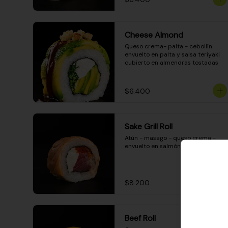
Cheese Almond
Queso crema- palta - cebollín 
envuelto en palta y salsa teriyaki 
cubierto en almendras tostadas
$6.400
Sake Grill Roll
Atún - masago - queso crema - 
envuelto en salmón gratinado
$8.200
Beef Roll