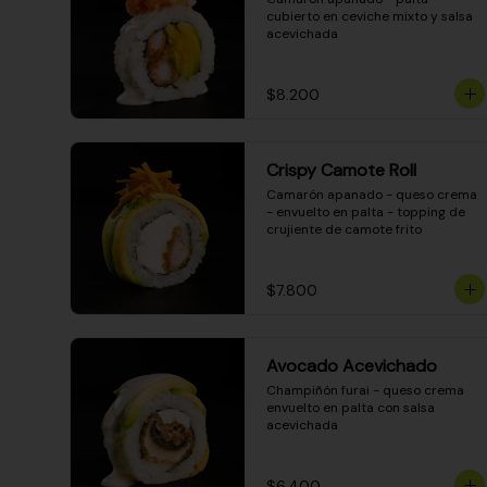
cubierto en ceviche mixto y salsa 
acevichada
$8.200
Crispy Camote Roll
Camarón apanado - queso crema 
- envuelto en palta - topping de 
crujiente de camote frito
$7.800
Avocado Acevichado
Champiñón furai - queso crema 
envuelto en palta con salsa 
acevichada
$6.400