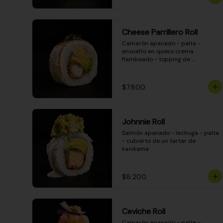
Cheese Parrillero Roll
Camarón apanado - palta - 
envuelto en queso crema 
flambeado - topping de 
chimichurri - salsa teriyaki
$7.800
Johnnie Roll
Salmón apanado - lechuga - palta 
- cubierto de un tartar de 
kanikama
$8.200
Ceviche Roll
Camarón apanado - palta - 