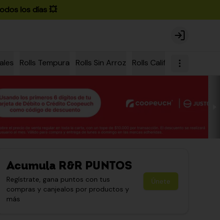
odos los días 💥
Login
ales
Rolls Tempura
Rolls Sin Arroz
Rolls California
Rolls Ch
Acumula
R&R PUNTOS
Regístrate, gana puntos con tus
Únete
compras y canjealos por productos y
más