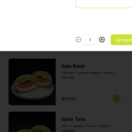
Camarón apanado - palta - 
envuelto en palta - cubierto de 
una porción de ceviche mixto y 
salsa acevichada
$8.600
Agregar
Sake Bomb
Salmón + queso crema + palta + 
cebollín
$9.990
Spicy Tuna
Atún + queso crema + palta + 
cebollín