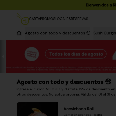
Bienvenidos a R
CARTA
PROMOS
LOCALES
RESERVAS
Agosto con todo y descuentos 🤑
Sushi Burge
Agosto con todo y descuentos 🤑
Ingresa el cupón AGOSTO y disfruta 15% de descuento en
otros descuentos. No aplica propina. Válido del 01 al 31 de
Acevichado Roll
Camarón apanado - palta - 