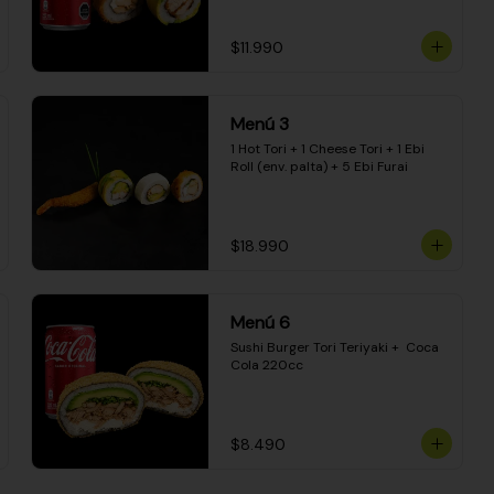
$11.990
Menú 3
1 Hot Tori + 1 Cheese Tori + 1 Ebi 
Roll (env. palta) + 5 Ebi Furai
$18.990
Menú 6
Sushi Burger Tori Teriyaki +  Coca 
Cola 220cc
$8.490