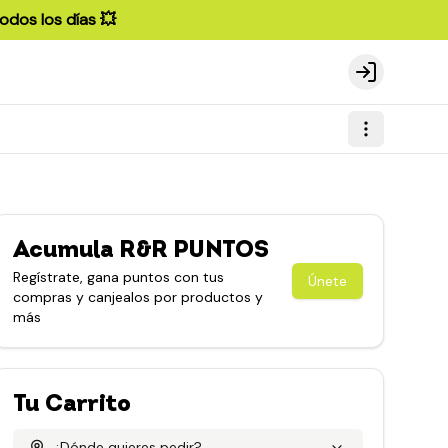
odos los días 💥
Login
Acumula
R&R PUNTOS
Regístrate, gana puntos con tus
Únete
compras y canjealos por productos y
más
Tu Carrito
¿Dónde quieres pedir?