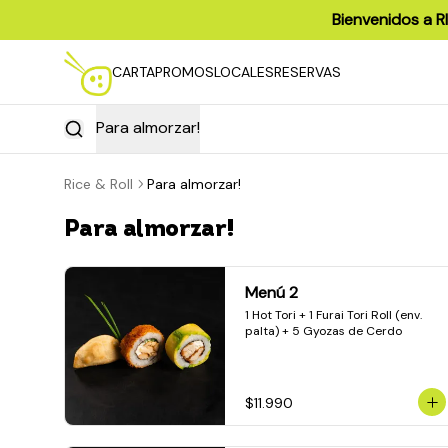
Bienvenidos a R
CARTA
PROMOS
LOCALES
RESERVAS
Para almorzar!
Rice & Roll
Para almorzar!
Para almorzar!
Menú 2
1 Hot Tori + 1 Furai Tori Roll (env. 
palta) + 5 Gyozas de Cerdo
$11.990