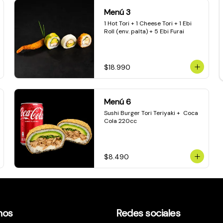
Menú 3
1 Hot Tori + 1 Cheese Tori + 1 Ebi 
Roll (env. palta) + 5 Ebi Furai
$18.990
Menú 6
Sushi Burger Tori Teriyaki +  Coca 
Cola 220cc
$8.490
nos
Redes sociales