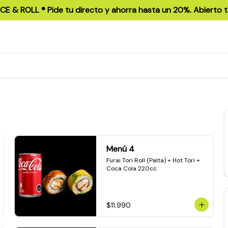
ICE & ROLL ®️ Pide tu directo y ahorra hasta un 20%. Abierto t
Menú 4
Furai Tori Roll (Palta) + Hot Tori + 
Coca Cola 220cc
$11.990