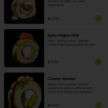
envuelto en palta con salsa 
acevichada
$6.400
Spicy Maguro Roll
Palta - queso crema - cebollín - 
cubierto de tartar picante de atún
$7.000
Cheese Almond
Queso crema- palta - cebollín 
envuelto en palta y salsa teriyaki 
cubierto en almendras tostadas
$6.400