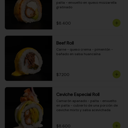
palta - envuelto en queso mozzarella 
gratinado
$8.400
Beef Roll
Carne - queso crema - pimentón - 
bañado en salsa huancaína
$7.200
Ceviche Especial Roll
Camarón apanado - palta - envuelto 
en palta - cubierto de una porción de 
ceviche mixto y salsa acevichada
$8.600