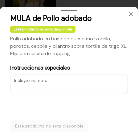
MULA de Pollo adobado
$5.200
Este producto no esta disponible
Pollo adobado en base de queso mozzarella,
Cheese Roll
porotos, cebolla y cilantro sobre tortilla de trigo XL.
Queso crema - palta - cebollín
Elije una salsita de topping
Instrucciones especiales
$5.200
Ebi Roll
Camarón - palta
Este producto no esta disponible
$5.800