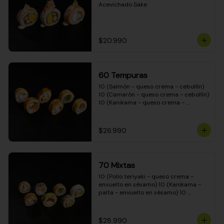
Acevichado Sake
$20.990
60 Tempuras
10 (Salmón - queso crema - cebollín) 
10 (Camarón - queso crema - cebollín) 
10 (Kanikama - queso crema - 
cebollín) 10 (Pimentón - queso crema 
- cebollín) 10 (Pollo teriyaki - queso 
crema - cebollín) 10 (Carne - queso 
$26.990
crema - cebollín)
70 Mixtas
10 (Pollo teriyaki - queso crema - 
envuelto en sésamo) 10 (Kanikama - 
palta - envuelto en sésamo) 10 
(Salmón - queso crema - envuelto en 
palta) 10 (Pollo teriyaki - queso crema 
- envuelto en queso crema) 10 
$28.990