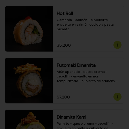
Hot Roll
Camarón - salmón - ciboulette - 
envuelto en salmón cocido y pasta 
picante
$8.200
Futomaki Dinamita
Atún apanado - queso crema - 
cebollín - envuelto en nori 
tempurizado - cubierto de crunchy 
kanikama en salsa DINAMITA!
$7.200
Dinamita Kami
Palmito - queso crema - cebollín - 
envuelto en palta y cubierto de 