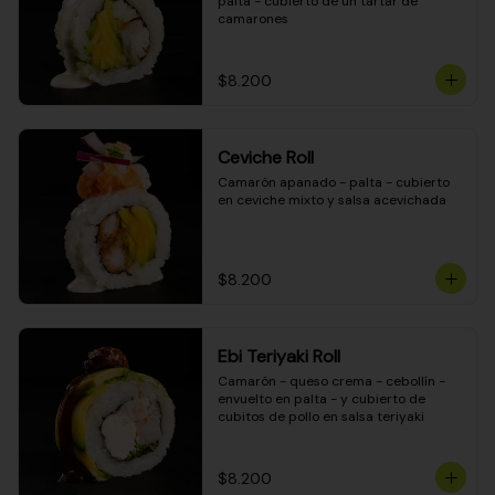
palta - cubierto de un tartar de 
camarones
$8.200
Ceviche Roll
Camarón apanado - palta - cubierto 
en ceviche mixto y salsa acevichada
$8.200
Ebi Teriyaki Roll
Camarón - queso crema - cebollín - 
envuelto en palta - y cubierto de 
cubitos de pollo en salsa teriyaki
$8.200