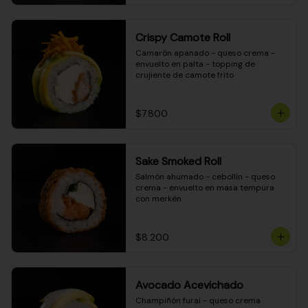
Crispy Camote Roll
Camarón apanado - queso crema - 
envuelto en palta - topping de 
crujiente de camote frito
$7.800
Sake Smoked Roll
Salmón ahumado - cebollín - queso 
crema - envuelto en masa tempura 
con merkén
$8.200
Avocado Acevichado
Champiñón furai - queso crema 