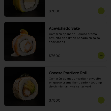
DINAMITA!
$7.000
Acevichado Sake
Camarón apanado - queso crema - 
envuelto en salmón bañado en salsa 
acevichada
$7.600
Cheese Parrillero Roll
Camarón apanado - palta - envuelto 
en queso crema flambeado - topping 
de chimichurri - salsa teriyaki
$7.800