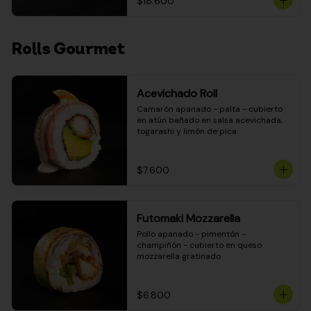
$18.600
Rolls Gourmet
Acevichado Roll
Camarón apanado - palta - cubierto 
en atún bañado en salsa acevichada, 
togarashi y limón de pica
$7.600
Futomaki Mozzarella
Pollo apanado - pimentón - 
champiñón - cubierto en queso 
mozzarella gratinado
$6.800