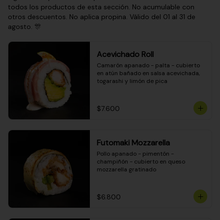
todos los productos de esta sección. No acumulable con
otros descuentos. No aplica propina. Válido del 01 al 31 de
agosto. 🎊
Acevichado Roll
Camarón apanado - palta - cubierto 
en atún bañado en salsa acevichada, 
togarashi y limón de pica
$7.600
Futomaki Mozzarella
Pollo apanado - pimentón - 
champiñón - cubierto en queso 
mozzarella gratinado
$6.800