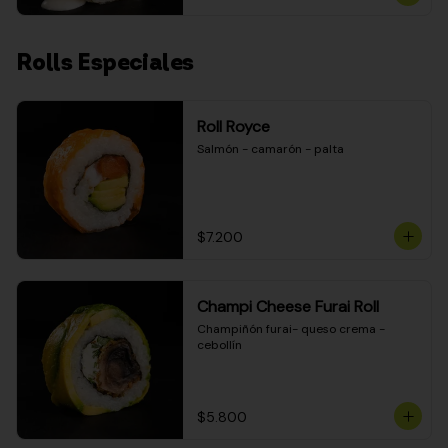
Rolls Especiales
Roll Royce
Salmón - camarón - palta
$7.200
Champi Cheese Furai Roll
Champiñón furai- queso crema - 
cebollín
$5.800