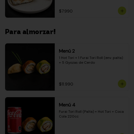
$7.990
Para almorzar!
Menú 2
1 Hot Tori + 1 Furai Tori Roll (env. palta) 
+ 5 Gyozas de Cerdo
$11.990
Menú 4
Furai Tori Roll (Palta) + Hot Tori + Coca 
Cola 220cc