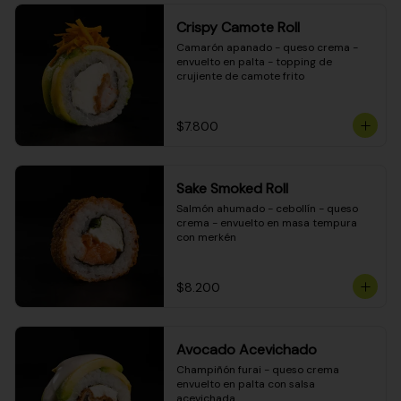
Crispy Camote Roll
Camarón apanado - queso crema - 
envuelto en palta - topping de 
crujiente de camote frito
$7.800
Sake Smoked Roll
Salmón ahumado - cebollín - queso 
crema - envuelto en masa tempura 
con merkén
$8.200
Avocado Acevichado
Champiñón furai - queso crema 
envuelto en palta con salsa 
acevichada