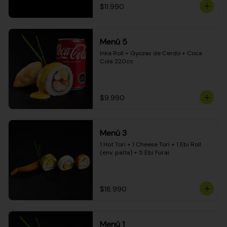
$11.990
Menú 5
Inka Roll + Gyozas de Cerdo + Coca 
Cola 220cc
$9.990
Menú 3
1 Hot Tori + 1 Cheese Tori + 1 Ebi Roll 
(env. palta) + 5 Ebi Furai
$18.990
Menú 1