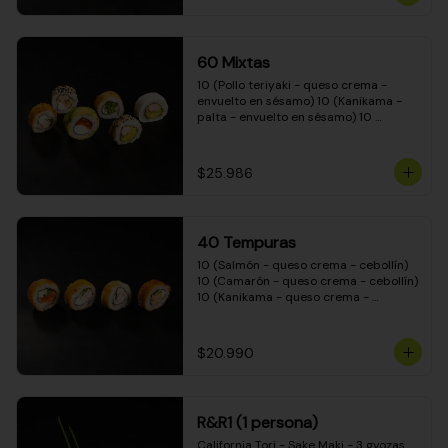
(Camarón - queso crema - cebollín - 
envuelto en masa tempura) 10 
(Kanikama - queso crema - cebollín - 
envuelto en masa tempura) 10 
60 Mixtas
(Pimentón - queso crema - cebollín - 
envuelto en masa tempura)
10 (Pollo teriyaki - queso crema - 
envuelto en sésamo) 10 (Kanikama - 
palta - envuelto en sésamo) 10 
(Salmón - queso crema - envuelto en 
palta) 10 (Pollo teriyaki - palta - 
envuelto en queso crema) 10 
$25.986
(Camarón - queso crema - cebollín - 
envuelto en masa tempura) 10 
(Pimentón - queso crema - cebollín - 
envuelto en masa tempura)
40 Tempuras
10 (Salmón - queso crema - cebollín) 
10 (Camarón - queso crema - cebollín) 
10 (Kanikama - queso crema - 
cebollín) 10 (Pollo teriyaki - queso 
crema - cebollín)
$20.990
R&R1 (1 persona)
California Tori - Sake Maki - 3 gyozas