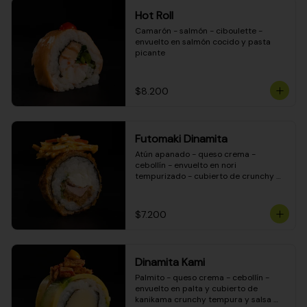
Hot Roll
Camarón - salmón - ciboulette - 
envuelto en salmón cocido y pasta 
picante
$8.200
Futomaki Dinamita
Atún apanado - queso crema - 
cebollín - envuelto en nori 
tempurizado - cubierto de crunchy 
kanikama en salsa DINAMITA!
$7.200
Dinamita Kami
Palmito - queso crema - cebollín - 
envuelto en palta y cubierto de 
kanikama crunchy tempura y salsa 