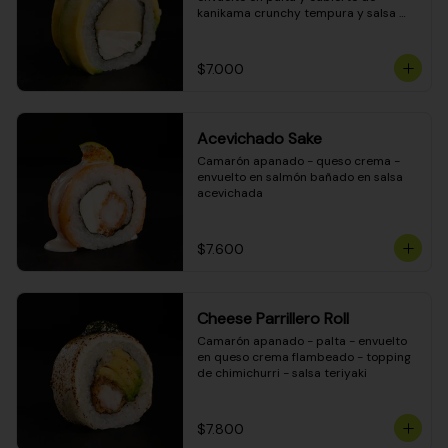
kanikama crunchy tempura y salsa 
DINAMITA!
$7.000
Acevichado Sake
Camarón apanado - queso crema - 
envuelto en salmón bañado en salsa 
acevichada
$7.600
Cheese Parrillero Roll
Camarón apanado - palta - envuelto 
en queso crema flambeado - topping 
de chimichurri - salsa teriyaki
$7.800