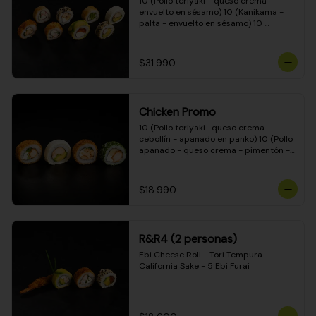
10 (Pollo teriyaki - queso crema - 
envuelto en sésamo) 10 (Kanikama - 
palta - envuelto en sésamo) 10 
(Salmón - queso crema - envuelto en 
palta) 10 (Pollo teriyaki - palta - 
envuelto en queso crema) 10 
$31.990
(Camarón - queso crema - cebollín - 
envuelto en masa tempura) 10 
(Kanikama - queso crema - cebollín - 
envuelto en masa tempura) 10 (Pollo 
Chicken Promo
teriyaki - queso crema - cebollín - 
envuelto en masa tempura) 10 
10 (Pollo teriyaki -queso crema - 
(Pimentón - queso crema - cebollín - 
cebollín - apanado en panko) 10 (Pollo 
envuelto en masa tempura)
apanado - queso crema - pimentón - 
apanado en panko) 10 (Pollo apanado 
- queso crema - palmito - envuelto en 
ciboulette) 10 (Pollo teriyaki - palta - 
$18.990
envuelto en queso crema)
R&R4 (2 personas)
Ebi Cheese Roll - Tori Tempura - 
California Sake - 5 Ebi Furai