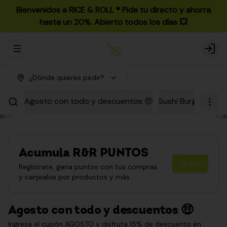
Bienvenidos a RICE & ROLL ®️ Pide tu directo y ahorra
hasta un 20%. Abierto todos los días 💥
Abrir menu de navegación
Login
¿Dónde quieres pedir?
Agosto con todo y descuentos 🤑
Sushi Burgers
Par
Acumula
R&R PUNTOS
Únete
Regístrate, gana puntos con tus compras
y canjealos por productos y más
Agosto con todo y descuentos 🤑
Ingresa el cupón AGOSTO y disfruta 15% de descuento en