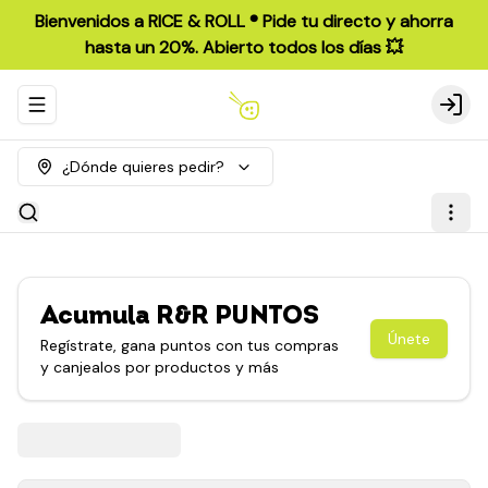
Bienvenidos a RICE & ROLL ®️ Pide tu directo y ahorra
hasta un 20%. Abierto todos los días 💥
Abrir menu de navegación
Login
¿Dónde quieres pedir?
Acumula
R&R PUNTOS
Únete
Regístrate, gana puntos con tus compras
y canjealos por productos y más