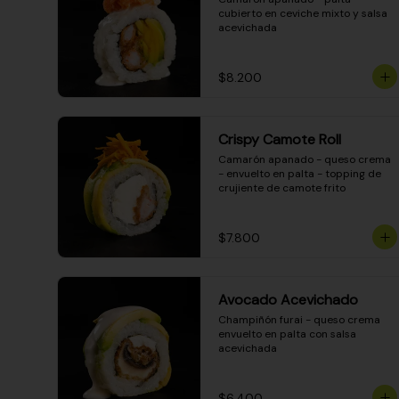
cubierto en ceviche mixto y salsa 
acevichada
$8.200
Crispy Camote Roll
Camarón apanado - queso crema 
- envuelto en palta - topping de 
crujiente de camote frito
$7.800
Avocado Acevichado
Champiñón furai - queso crema 
envuelto en palta con salsa 
acevichada
$6.400