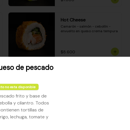
Hot Cheese
Camarón - salmón - cebollín - 
envuelto en queso crema tempura
$8.600
ueso de pescado
Sake Mozzarella
Camarón apanado - queso crema 
- palta - envuelto en queso 
to no esta disponible
mozzarella gratinado
scado frito y base de
ebolla y cilantro. Todos
$8.400
ontienen tortillas de
trigo, lechuga, tomate y
Ceviche Especial Roll