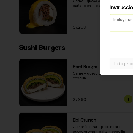
Carne - queso crema - pimentón - 
bañado en salsa huancaína
Instrucci
$7.200
Sushi Burgers
Este prod
Beef Burger
Carne + queso crema + palta + 
cebollín
$7.990
Ebi Crunch
Camarón furai + pollo furai + 
queso crema + palta + cebollín