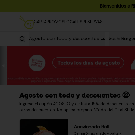
Bienvenidos a R
CARTA
PROMOS
LOCALES
RESERVAS
Agosto con todo y descuentos 🤑
Sushi Burge
Agosto con todo y descuentos 🤑
Ingresa el cupón AGOSTO y disfruta 15% de descuento en
otros descuentos. No aplica propina. Válido del 01 al 31 de
Acevichado Roll
Camarón apanado - palta - 