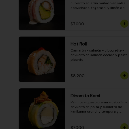
cubierto en atún bañado en salsa 
acevichada, togarashi y limón de 
pica
$7.600
Hot Roll
Camarón - salmón - ciboulette - 
envuelto en salmón cocido y pasta 
picante
$8.200
Dinamita Kami
Palmito - queso crema - cebollín - 
envuelto en palta y cubierto de 
kanikama crunchy tempura y 
salsa DINAMITA!
$7.000