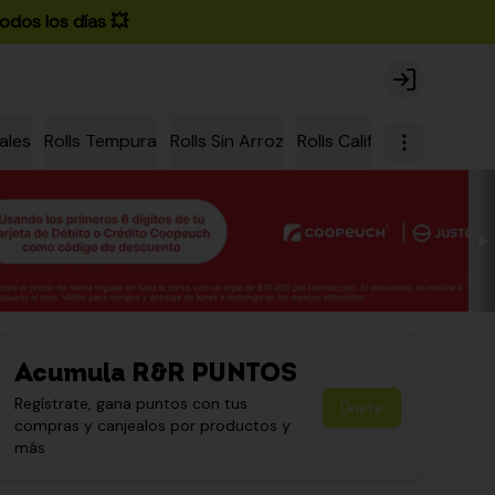
odos los días 💥
Login
ales
Rolls Tempura
Rolls Sin Arroz
Rolls California
Rolls Ch
Acumula
R&R PUNTOS
Regístrate, gana puntos con tus
Únete
compras y canjealos por productos y
más