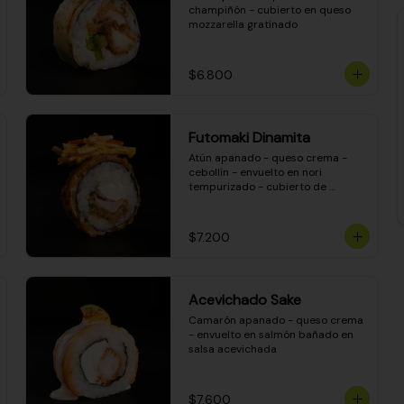
champiñón - cubierto en queso 
mozzarella gratinado
$6.800
Futomaki Dinamita
Atún apanado - queso crema - 
cebollín - envuelto en nori 
tempurizado - cubierto de 
crunchy kanikama en salsa 
DINAMITA!
$7.200
Acevichado Sake
Camarón apanado - queso crema 
- envuelto en salmón bañado en 
salsa acevichada
$7.600