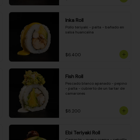
Inka Roll
Pollo teriyaki - palta - bañado en 
salsa huancaína
$6.400
Fish Roll
Pescado blanco apanado - pepino 
- palta - cubierto de un tartar de 
camarones
$8.200
Ebi Teriyaki Roll
Camarón - queso crema - cebollín 