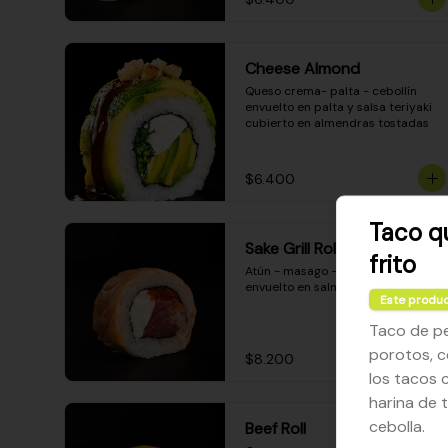
Cheese Almond
Queso crema- palta - cebollín 
envuelto en palta y salsa teriyaki 
cubierto en almendras tostadas
$6.400
Taco q
Sake Grill Roll
frito
Atún - masago - queso crema - 
envuelto en salmón gratinado
Este produc
Taco de pe
porotos, c
$8.200
los tacos c
harina de 
cebolla.
Beef Roll