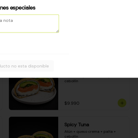
Camarón apanado - palta - 
envuelto en palta - cubierto de 
ones especiales
una porción de ceviche mixto y 
salsa acevichada
$8.600
ucto no esta disponible
Sake Bomb
Salmón + queso crema + palta + 
cebollín
$9.990
Spicy Tuna
Atún + queso crema + palta + 
cebollín