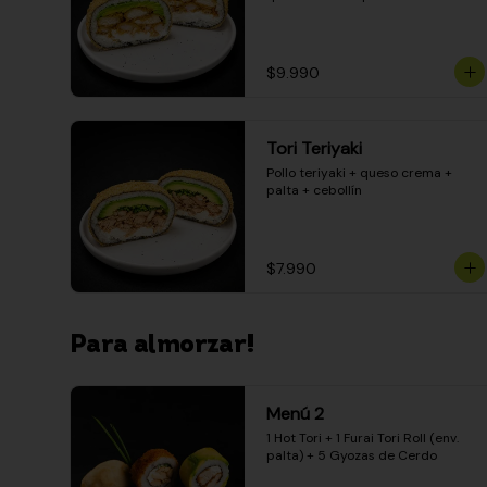
$9.990
Tori Teriyaki
Pollo teriyaki + queso crema + 
palta + cebollín
$7.990
Para almorzar!
Menú 2
1 Hot Tori + 1 Furai Tori Roll (env. 
palta) + 5 Gyozas de Cerdo