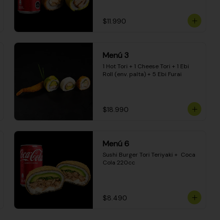
$11.990
Menú 3
1 Hot Tori + 1 Cheese Tori + 1 Ebi 
Roll (env. palta) + 5 Ebi Furai
$18.990
Menú 6
Sushi Burger Tori Teriyaki +  Coca 
Cola 220cc
$8.490