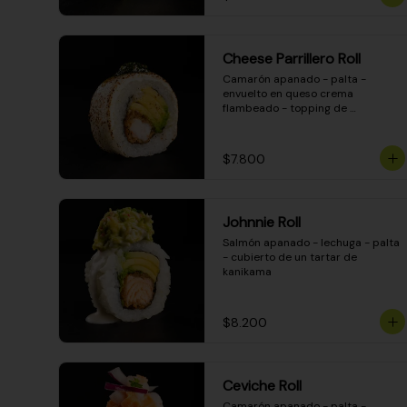
Cheese Parrillero Roll
Camarón apanado - palta - 
envuelto en queso crema 
flambeado - topping de 
chimichurri - salsa teriyaki
$7.800
Johnnie Roll
Salmón apanado - lechuga - palta 
- cubierto de un tartar de 
kanikama
$8.200
Ceviche Roll
Camarón apanado - palta - 