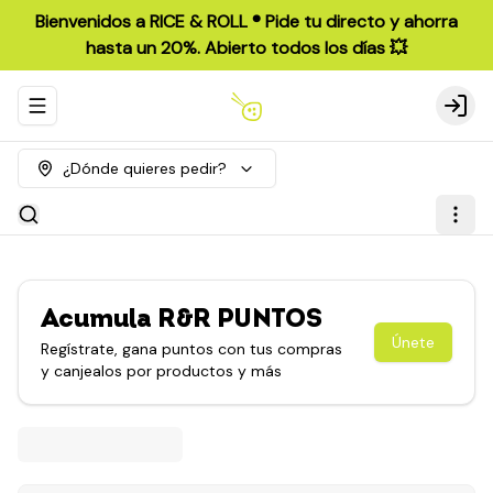
Bienvenidos a RICE & ROLL ®️ Pide tu directo y ahorra
hasta un 20%. Abierto todos los días 💥
Abrir menu de navegación
Login
¿Dónde quieres pedir?
Acumula
R&R PUNTOS
Únete
Regístrate, gana puntos con tus compras
y canjealos por productos y más