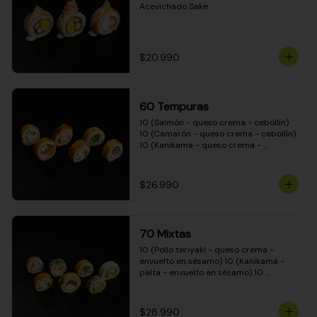
Acevichado Sake
$20.990
60 Tempuras
10 (Salmón - queso crema - cebollín) 
10 (Camarón - queso crema - cebollín) 
10 (Kanikama - queso crema - 
cebollín) 10 (Pimentón - queso crema 
- cebollín) 10 (Pollo teriyaki - queso 
crema - cebollín) 10 (Carne - queso 
$26.990
crema - cebollín)
70 Mixtas
10 (Pollo teriyaki - queso crema - 
envuelto en sésamo) 10 (Kanikama - 
palta - envuelto en sésamo) 10 
(Salmón - queso crema - envuelto en 
palta) 10 (Pollo teriyaki - queso crema 
- envuelto en queso crema) 10 
$28.990