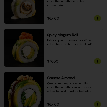
envuelto en palta con salsa 
acevichada
$6.400
Spicy Maguro Roll
Palta - queso crema - cebollín - 
cubierto de tartar picante de atún
$7.000
Cheese Almond
Queso crema- palta - cebollín 
envuelto en palta y salsa teriyaki 
cubierto en almendras tostadas
$6.400