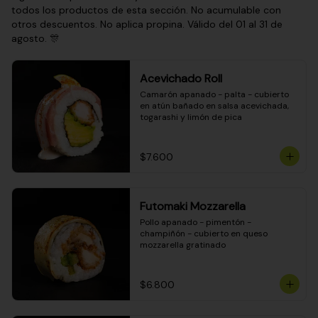
todos los productos de esta sección. No acumulable con
otros descuentos. No aplica propina. Válido del 01 al 31 de
agosto. 🎊
Acevichado Roll
Camarón apanado - palta - cubierto 
en atún bañado en salsa acevichada, 
togarashi y limón de pica
$7.600
Futomaki Mozzarella
Pollo apanado - pimentón - 
champiñón - cubierto en queso 
mozzarella gratinado
$6.800