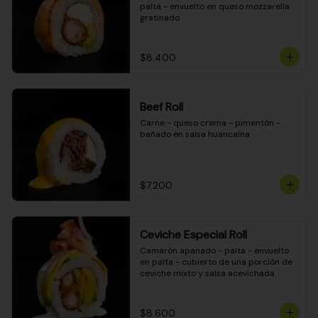
palta - envuelto en queso mozzarella 
gratinado
$8.400
Beef Roll
Carne - queso crema - pimentón - 
bañado en salsa huancaína
$7.200
Ceviche Especial Roll
Camarón apanado - palta - envuelto 
en palta - cubierto de una porción de 
ceviche mixto y salsa acevichada
$8.600