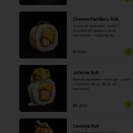
Cheese Parrillero Roll
Camarón apanado - palta - 
envuelto en queso crema 
flambeado - topping de 
chimichurri - salsa teriyaki
$7.800
Johnnie Roll
Salmón apanado - lechuga - palta 
- cubierto de un tartar de 
kanikama
$8.200
Ceviche Roll
Camarón apanado - palta - 