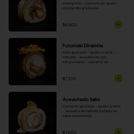
champiñón - cubierto en queso 
mozzarella gratinado
$6.800
Futomaki Dinamita
Atún apanado - queso crema - 
cebollín - envuelto en nori 
tempurizado - cubierto de 
crunchy kanikama en salsa 
DINAMITA!
$7.200
Acevichado Sake
Camarón apanado - queso crema 
- envuelto en salmón bañado en 
salsa acevichada
$7.600