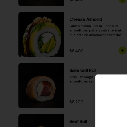
Cheese Almond
Queso crema- palta - cebollín 
envuelto en palta y salsa teriyaki 
cubierto en almendras tostadas
$6.400
Sake Grill Roll
Atún - masago - queso crema - 
envuelto en salmón gratinado
$8.200
Beef Roll