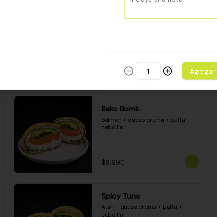
Camarón apanado - palta - 
envuelto en palta - cubierto de 
una porción de ceviche mixto y 
salsa acevichada
$8.600
Agregar
Sake Bomb
Salmón + queso crema + palta + 
cebollín
$9.990
Spicy Tuna
Atún + queso crema + palta + 
cebollín