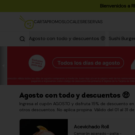
Bienvenidos a R
CARTA
PROMOS
LOCALES
RESERVAS
Agosto con todo y descuentos 🤑
Sushi Burge
Agosto con todo y descuentos 🤑
Ingresa el cupón AGOSTO y disfruta 15% de descuento en
otros descuentos. No aplica propina. Válido del 01 al 31 de
Acevichado Roll
Camarón apanado - palta - 