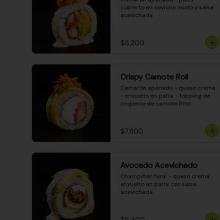
cubierto en ceviche mixto y salsa 
acevichada
$8.200
Crispy Camote Roll
Camarón apanado - queso crema 
- envuelto en palta - topping de 
crujiente de camote frito
$7.800
Avocado Acevichado
Champiñón furai - queso crema 
envuelto en palta con salsa 
acevichada
$6.400