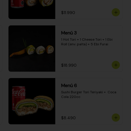
$11.990
Menú 3
1 Hot Tori + 1 Cheese Tori + 1 Ebi 
Roll (env. palta) + 5 Ebi Furai
$18.990
Menú 6
Sushi Burger Tori Teriyaki +  Coca 
Cola 220cc
$8.490