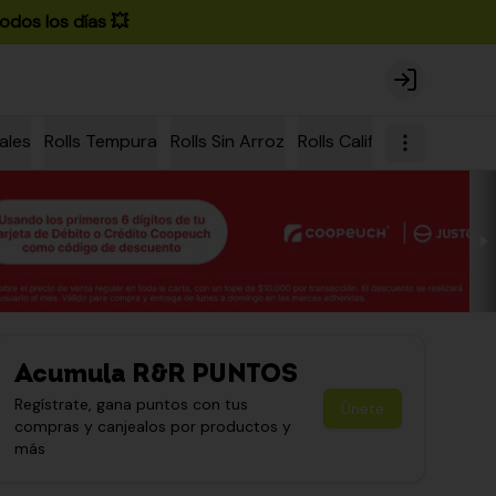
odos los días 💥
Login
ales
Rolls Tempura
Rolls Sin Arroz
Rolls California
Rolls Ch
Acumula
R&R PUNTOS
Regístrate, gana puntos con tus
Únete
compras y canjealos por productos y
más