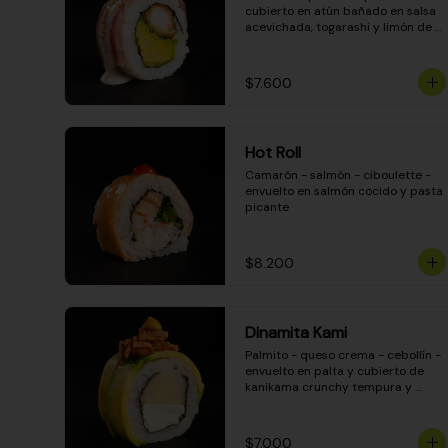
cubierto en atún bañado en salsa 
acevichada, togarashi y limón de 
pica
$7.600
Hot Roll
Camarón - salmón - ciboulette - 
envuelto en salmón cocido y pasta 
picante
$8.200
Dinamita Kami
Palmito - queso crema - cebollín - 
envuelto en palta y cubierto de 
kanikama crunchy tempura y 
salsa DINAMITA!
$7.000