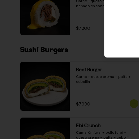
Carne - queso crema - pimentón - 
bañado en salsa huancaína
$7.200
Sushi Burgers
Beef Burger
Carne + queso crema + palta + 
cebollín
$7.990
Ebi Crunch
Camarón furai + pollo furai + 
queso crema + palta + cebollín