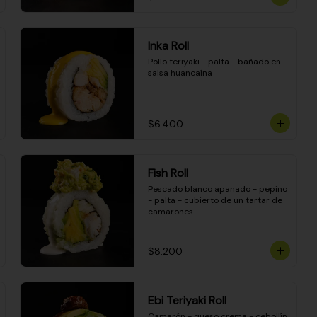
Inka Roll
Pollo teriyaki - palta - bañado en 
salsa huancaína
$6.400
Fish Roll
Pescado blanco apanado - pepino 
- palta - cubierto de un tartar de 
camarones
$8.200
Ebi Teriyaki Roll
Camarón - queso crema - cebollín 