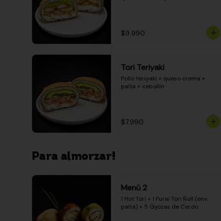
$9.990
Tori Teriyaki
Pollo teriyaki + queso crema + 
palta + cebollín
$7.990
Para almorzar!
Menú 2
1 Hot Tori + 1 Furai Tori Roll (env. 
palta) + 5 Gyozas de Cerdo