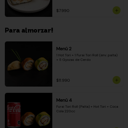
$7.990
Para almorzar!
Menú 2
1 Hot Tori + 1 Furai Tori Roll (env. palta) 
+ 5 Gyozas de Cerdo
$11.990
Menú 4
Furai Tori Roll (Palta) + Hot Tori + Coca 
Cola 220cc