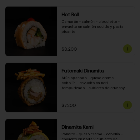
Hot Roll
Camarón - salmón - ciboulette - 
envuelto en salmón cocido y pasta 
picante
$8.200
Futomaki Dinamita
Atún apanado - queso crema - 
cebollín - envuelto en nori 
tempurizado - cubierto de crunchy 
kanikama en salsa DINAMITA!
$7.200
Dinamita Kami
Palmito - queso crema - cebollín - 
envuelto en palta y cubierto de 