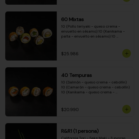
(Camarón - queso crema - cebollín - 
envuelto en masa tempura) 10 
(Kanikama - queso crema - cebollín - 
envuelto en masa tempura) 10 
60 Mixtas
(Pimentón - queso crema - cebollín - 
envuelto en masa tempura)
10 (Pollo teriyaki - queso crema - 
envuelto en sésamo) 10 (Kanikama - 
palta - envuelto en sésamo) 10 
(Salmón - queso crema - envuelto en 
palta) 10 (Pollo teriyaki - palta - 
envuelto en queso crema) 10 
$25.986
(Camarón - queso crema - cebollín - 
envuelto en masa tempura) 10 
(Pimentón - queso crema - cebollín - 
envuelto en masa tempura)
40 Tempuras
10 (Salmón - queso crema - cebollín) 
10 (Camarón - queso crema - cebollín) 
10 (Kanikama - queso crema - 
cebollín) 10 (Pollo teriyaki - queso 
crema - cebollín)
$20.990
R&R1 (1 persona)
California Tori - Sake Maki - 3 gyozas