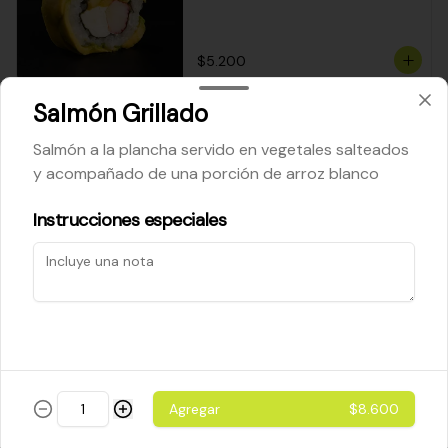
$5.200
Salmón Grillado
Cheese Roll
Salmón a la plancha servido en vegetales salteados
Queso crema - palta - cebollín
y acompañado de una porción de arroz blanco
Instrucciones especiales
$5.200
Ebi Roll
Camarón - palta
Agregar
$8.600
$5.800