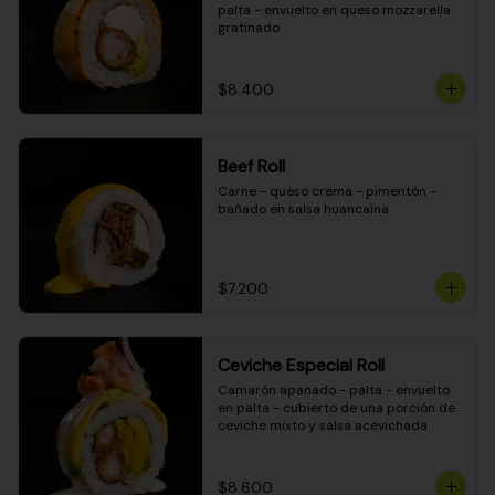
palta - envuelto en queso mozzarella 
gratinado
$8.400
Beef Roll
Carne - queso crema - pimentón - 
bañado en salsa huancaína
$7.200
Ceviche Especial Roll
Camarón apanado - palta - envuelto 
en palta - cubierto de una porción de 
ceviche mixto y salsa acevichada
$8.600