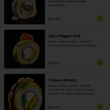
envuelto en palta con salsa 
acevichada
$6.400
Spicy Maguro Roll
Palta - queso crema - cebollín - 
cubierto de tartar picante de atún
$7.000
Cheese Almond
Queso crema- palta - cebollín 
envuelto en palta y salsa teriyaki 
cubierto en almendras tostadas
$6.400