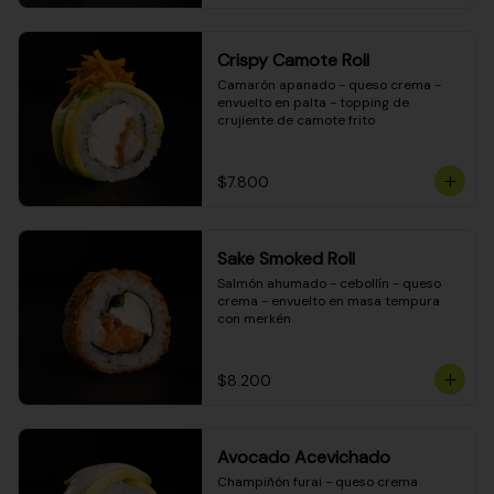
Crispy Camote Roll
Camarón apanado - queso crema - 
envuelto en palta - topping de 
crujiente de camote frito
$7.800
Sake Smoked Roll
Salmón ahumado - cebollín - queso 
crema - envuelto en masa tempura 
con merkén
$8.200
Avocado Acevichado
Champiñón furai - queso crema 