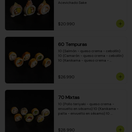
Acevichado Sake
$20.990
60 Tempuras
10 (Salmón - queso crema - cebollín) 
10 (Camarón - queso crema - cebollín) 
10 (Kanikama - queso crema - 
cebollín) 10 (Pimentón - queso crema 
- cebollín) 10 (Pollo teriyaki - queso 
crema - cebollín) 10 (Carne - queso 
$26.990
crema - cebollín)
70 Mixtas
10 (Pollo teriyaki - queso crema - 
envuelto en sésamo) 10 (Kanikama - 
palta - envuelto en sésamo) 10 
(Salmón - queso crema - envuelto en 
palta) 10 (Pollo teriyaki - queso crema 
- envuelto en queso crema) 10 
$28.990