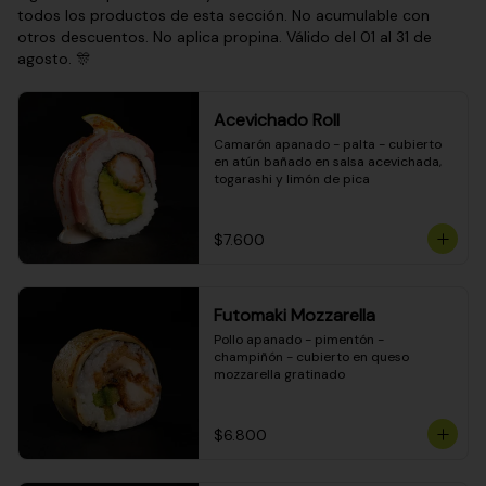
todos los productos de esta sección. No acumulable con
otros descuentos. No aplica propina. Válido del 01 al 31 de
agosto. 🎊
Acevichado Roll
Camarón apanado - palta - cubierto 
en atún bañado en salsa acevichada, 
togarashi y limón de pica
$7.600
Futomaki Mozzarella
Pollo apanado - pimentón - 
champiñón - cubierto en queso 
mozzarella gratinado
$6.800