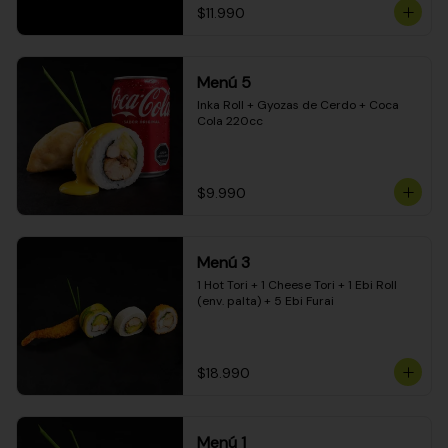
$11.990
Menú 5
Inka Roll + Gyozas de Cerdo + Coca 
Cola 220cc
$9.990
Menú 3
1 Hot Tori + 1 Cheese Tori + 1 Ebi Roll 
(env. palta) + 5 Ebi Furai
$18.990
Menú 1