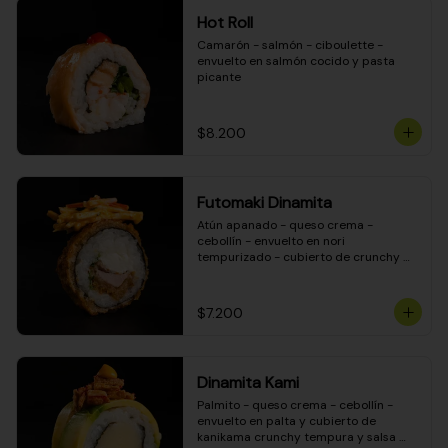
Hot Roll
Camarón - salmón - ciboulette - 
envuelto en salmón cocido y pasta 
picante
$8.200
Futomaki Dinamita
Atún apanado - queso crema - 
cebollín - envuelto en nori 
tempurizado - cubierto de crunchy 
kanikama en salsa DINAMITA!
$7.200
Dinamita Kami
Palmito - queso crema - cebollín - 
envuelto en palta y cubierto de 
kanikama crunchy tempura y salsa 