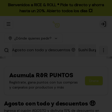
Bienvenidos a RICE & ROLL ®️ Pide tu directo y ahorra
hasta un 20%. Abierto todos los días 💥
Abrir menu de navegación
Login
¿Dónde quieres pedir?
Agosto con todo y descuentos 🤑
Sushi Burgers
Par
Acumula
R&R PUNTOS
Únete
Regístrate, gana puntos con tus compras
y canjealos por productos y más
Agosto con todo y descuentos 🤑
Ingresa el cupón AGOSTO y disfruta 15% de descuento en