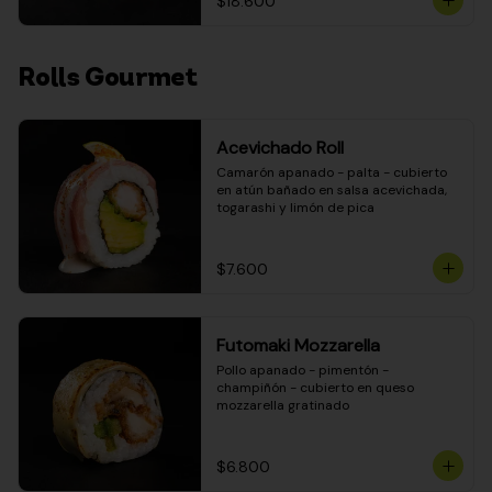
$18.600
Rolls Gourmet
Acevichado Roll
Camarón apanado - palta - cubierto 
en atún bañado en salsa acevichada, 
togarashi y limón de pica
$7.600
Futomaki Mozzarella
Pollo apanado - pimentón - 
champiñón - cubierto en queso 
mozzarella gratinado
$6.800