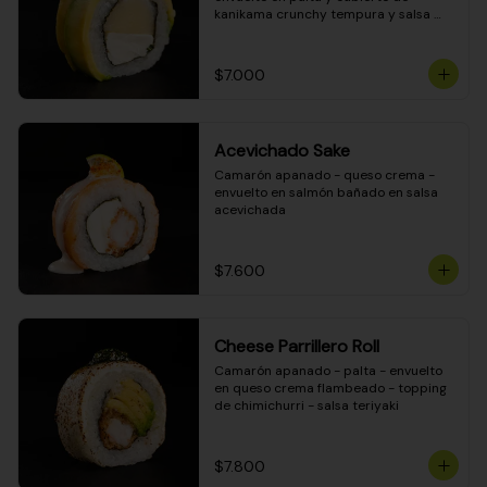
kanikama crunchy tempura y salsa 
DINAMITA!
$7.000
Acevichado Sake
Camarón apanado - queso crema - 
envuelto en salmón bañado en salsa 
acevichada
$7.600
Cheese Parrillero Roll
Camarón apanado - palta - envuelto 
en queso crema flambeado - topping 
de chimichurri - salsa teriyaki
$7.800