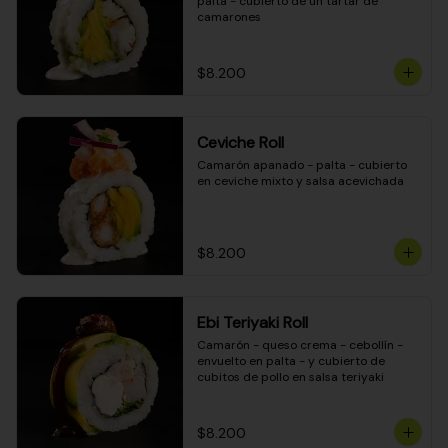
palta - cubierto de un tartar de 
camarones
$8.200
Ceviche Roll
Camarón apanado - palta - cubierto 
en ceviche mixto y salsa acevichada
$8.200
Ebi Teriyaki Roll
Camarón - queso crema - cebollín - 
envuelto en palta - y cubierto de 
cubitos de pollo en salsa teriyaki
$8.200