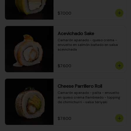
DINAMITA!
$7.000
Acevichado Sake
Camarón apanado - queso crema - 
envuelto en salmón bañado en salsa 
acevichada
$7.600
Cheese Parrillero Roll
Camarón apanado - palta - envuelto 
en queso crema flambeado - topping 
de chimichurri - salsa teriyaki
$7.800