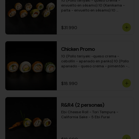
10 (Pollo teriyaki - queso crema - 
envuelto en sésamo) 10 (Kanikama - 
palta - envuelto en sésamo) 10 
(Salmón - queso crema - envuelto en 
palta) 10 (Pollo teriyaki - palta - 
envuelto en queso crema) 10 
$31.990
(Camarón - queso crema - cebollín - 
envuelto en masa tempura) 10 
(Kanikama - queso crema - cebollín - 
envuelto en masa tempura) 10 (Pollo 
Chicken Promo
teriyaki - queso crema - cebollín - 
envuelto en masa tempura) 10 
10 (Pollo teriyaki -queso crema - 
(Pimentón - queso crema - cebollín - 
cebollín - apanado en panko) 10 (Pollo 
envuelto en masa tempura)
apanado - queso crema - pimentón - 
apanado en panko) 10 (Pollo apanado 
- queso crema - palmito - envuelto en 
ciboulette) 10 (Pollo teriyaki - palta - 
$18.990
envuelto en queso crema)
R&R4 (2 personas)
Ebi Cheese Roll - Tori Tempura - 
California Sake - 5 Ebi Furai