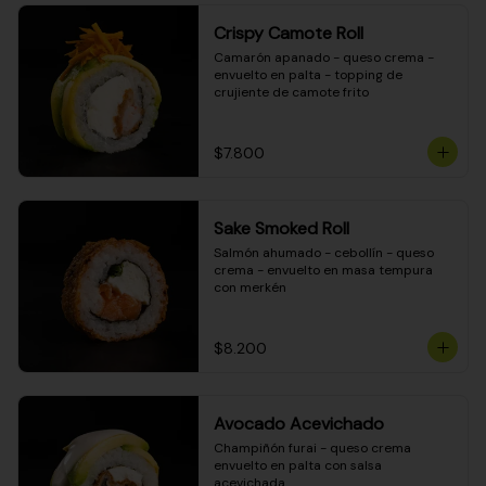
Crispy Camote Roll
Camarón apanado - queso crema - 
envuelto en palta - topping de 
crujiente de camote frito
$7.800
Sake Smoked Roll
Salmón ahumado - cebollín - queso 
crema - envuelto en masa tempura 
con merkén
$8.200
Avocado Acevichado
Champiñón furai - queso crema 
envuelto en palta con salsa 
acevichada