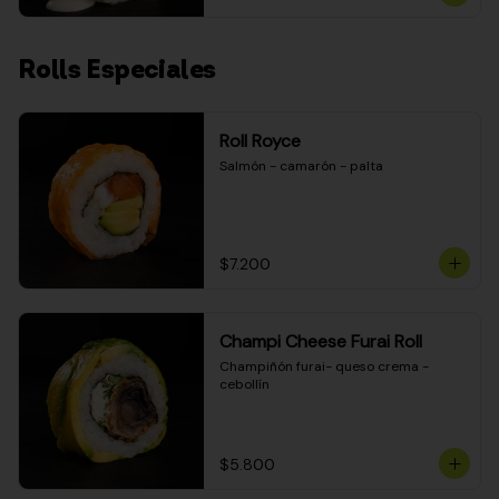
Rolls Especiales
Roll Royce
Salmón - camarón - palta
$7.200
Champi Cheese Furai Roll
Champiñón furai- queso crema - 
cebollín
$5.800