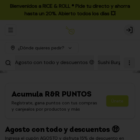
Bienvenidos a RICE & ROLL ®️ Pide tu directo y ahorra
hasta un 20%. Abierto todos los días 💥
Abrir menu de navegación
Login
¿Dónde quieres pedir?
Agosto con todo y descuentos 🤑
Sushi Burgers
Par
Acumula
R&R PUNTOS
Únete
Regístrate, gana puntos con tus compras
y canjealos por productos y más
Agosto con todo y descuentos 🤑
Ingresa el cupón AGOSTO y disfruta 15% de descuento en