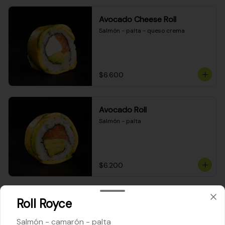
Avocado Cheese Roll
Salmón - palta - queso crema
$6.600
Avocado Roll
Salmón - palta
$6.200
Maki Cheese Roll
Roll Royce
Kanikama - queso crema - palta
Salmón - camarón - palta