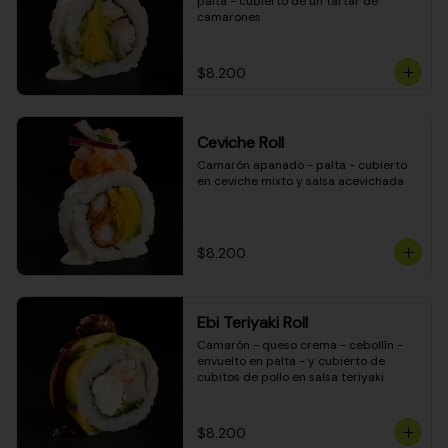
palta - cubierto de un tartar de 
camarones
$8.200
Ceviche Roll
Camarón apanado - palta - cubierto 
en ceviche mixto y salsa acevichada
$8.200
Ebi Teriyaki Roll
Camarón - queso crema - cebollín - 
envuelto en palta - y cubierto de 
cubitos de pollo en salsa teriyaki
$8.200