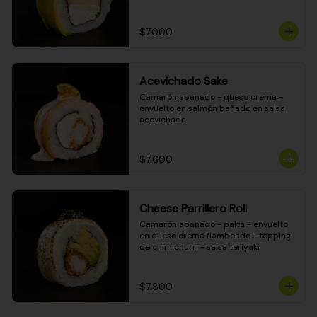
DINAMITA!
$7.000
Acevichado Sake
Camarón apanado - queso crema - 
envuelto en salmón bañado en salsa 
acevichada
$7.600
Cheese Parrillero Roll
Camarón apanado - palta - envuelto 
en queso crema flambeado - topping 
de chimichurri - salsa teriyaki
$7.800