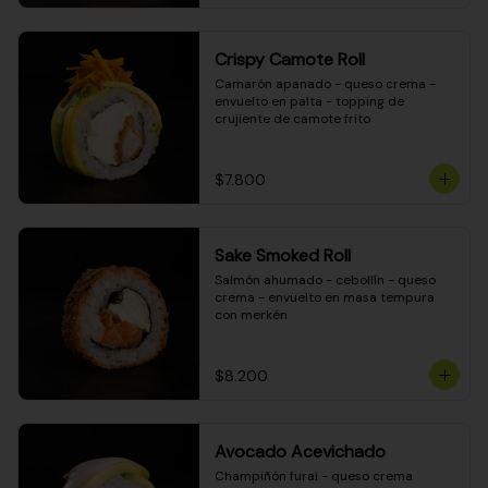
Crispy Camote Roll
Camarón apanado - queso crema - 
envuelto en palta - topping de 
crujiente de camote frito
$7.800
Sake Smoked Roll
Salmón ahumado - cebollín - queso 
crema - envuelto en masa tempura 
con merkén
$8.200
Avocado Acevichado
Champiñón furai - queso crema 