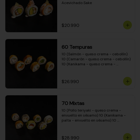
Acevichado Sake
$20.990
60 Tempuras
10 (Salmón - queso crema - cebollín) 
10 (Camarón - queso crema - cebollín) 
10 (Kanikama - queso crema - 
cebollín) 10 (Pimentón - queso crema 
- cebollín) 10 (Pollo teriyaki - queso 
crema - cebollín) 10 (Carne - queso 
$26.990
crema - cebollín)
70 Mixtas
10 (Pollo teriyaki - queso crema - 
envuelto en sésamo) 10 (Kanikama - 
palta - envuelto en sésamo) 10 
(Salmón - queso crema - envuelto en 
palta) 10 (Pollo teriyaki - queso crema 
- envuelto en queso crema) 10 
$28.990