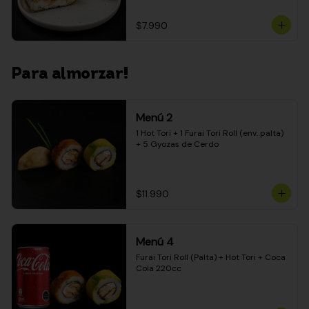
$7.990
Para almorzar!
Menú 2
1 Hot Tori + 1 Furai Tori Roll (env. palta) 
+ 5 Gyozas de Cerdo
$11.990
Menú 4
Furai Tori Roll (Palta) + Hot Tori + Coca 
Cola 220cc