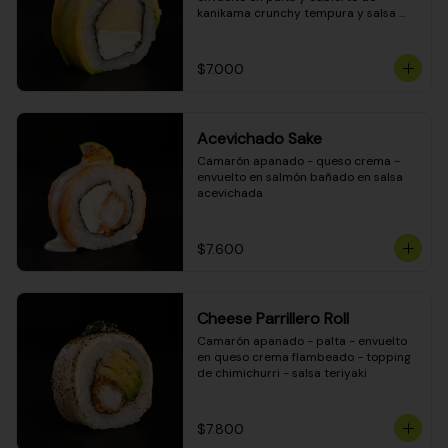
kanikama crunchy tempura y salsa 
DINAMITA!
$7.000
Acevichado Sake
Camarón apanado - queso crema - 
envuelto en salmón bañado en salsa 
acevichada
$7.600
Cheese Parrillero Roll
Camarón apanado - palta - envuelto 
en queso crema flambeado - topping 
de chimichurri - salsa teriyaki
$7.800