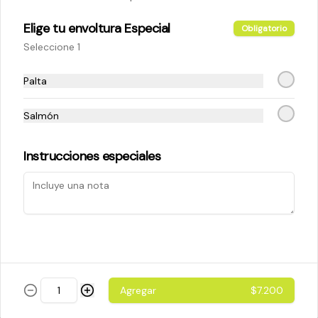
Elige tu envoltura Especial
Obligatorio
$5.200
Seleccione 1
Palta
Cheese Roll
Queso crema - palta - cebollín
Salmón
Instrucciones especiales
$5.200
Ebi Roll
Camarón - palta
Agregar
$7.200
$5.800