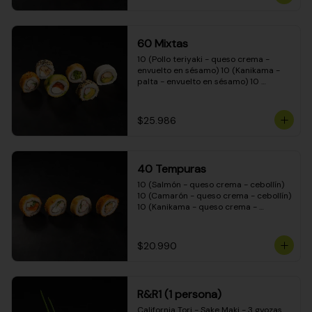
(Camarón - queso crema - cebollín - 
envuelto en masa tempura) 10 
(Kanikama - queso crema - cebollín - 
envuelto en masa tempura) 10 
60 Mixtas
(Pimentón - queso crema - cebollín - 
envuelto en masa tempura)
10 (Pollo teriyaki - queso crema - 
envuelto en sésamo) 10 (Kanikama - 
palta - envuelto en sésamo) 10 
(Salmón - queso crema - envuelto en 
palta) 10 (Pollo teriyaki - palta - 
envuelto en queso crema) 10 
$25.986
(Camarón - queso crema - cebollín - 
envuelto en masa tempura) 10 
(Pimentón - queso crema - cebollín - 
envuelto en masa tempura)
40 Tempuras
10 (Salmón - queso crema - cebollín) 
10 (Camarón - queso crema - cebollín) 
10 (Kanikama - queso crema - 
cebollín) 10 (Pollo teriyaki - queso 
crema - cebollín)
$20.990
R&R1 (1 persona)
California Tori - Sake Maki - 3 gyozas