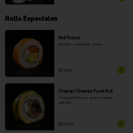
Rolls Especiales
Roll Royce
Salmón - camarón - palta
$7.200
Champi Cheese Furai Roll
Champiñón furai- queso crema - 
cebollín
$5.800