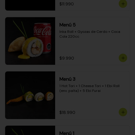
$11.990
Menú 5
Inka Roll + Gyozas de Cerdo + Coca 
Cola 220cc
$9.990
Menú 3
1 Hot Tori + 1 Cheese Tori + 1 Ebi Roll 
(env. palta) + 5 Ebi Furai
$18.990
Menú 1