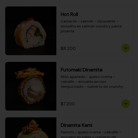
Hot Roll
Camarón - salmón - ciboulette - 
envuelto en salmón cocido y pasta 
picante
$8.200
Futomaki Dinamita
Atún apanado - queso crema - 
cebollín - envuelto en nori 
tempurizado - cubierto de crunchy 
kanikama en salsa DINAMITA!
$7.200
Dinamita Kami
Palmito - queso crema - cebollín - 
envuelto en palta y cubierto de 