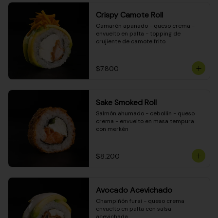
Crispy Camote Roll
Camarón apanado - queso crema - 
envuelto en palta - topping de 
crujiente de camote frito
$7.800
Sake Smoked Roll
Salmón ahumado - cebollín - queso 
crema - envuelto en masa tempura 
con merkén
$8.200
Avocado Acevichado
Champiñón furai - queso crema 
envuelto en palta con salsa 
acevichada