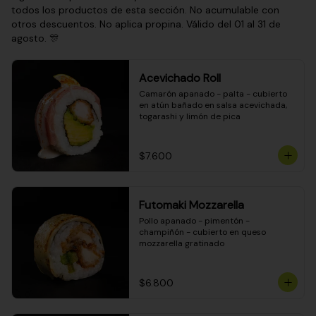
todos los productos de esta sección. No acumulable con
otros descuentos. No aplica propina. Válido del 01 al 31 de
agosto. 🎊
Acevichado Roll
Camarón apanado - palta - cubierto 
en atún bañado en salsa acevichada, 
togarashi y limón de pica
$7.600
Futomaki Mozzarella
Pollo apanado - pimentón - 
champiñón - cubierto en queso 
mozzarella gratinado
$6.800