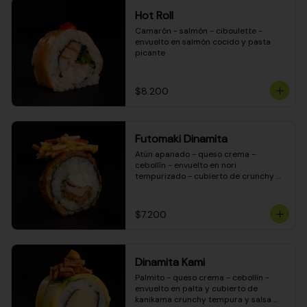
Hot Roll
Camarón - salmón - ciboulette - 
envuelto en salmón cocido y pasta 
picante
$8.200
Futomaki Dinamita
Atún apanado - queso crema - 
cebollín - envuelto en nori 
tempurizado - cubierto de crunchy 
kanikama en salsa DINAMITA!
$7.200
Dinamita Kami
Palmito - queso crema - cebollín - 
envuelto en palta y cubierto de 
kanikama crunchy tempura y salsa 