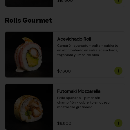
$18.600
Rolls Gourmet
Acevichado Roll
Camarón apanado - palta - cubierto 
en atún bañado en salsa acevichada, 
togarashi y limón de pica
$7.600
Futomaki Mozzarella
Pollo apanado - pimentón - 
champiñón - cubierto en queso 
mozzarella gratinado
$6.800