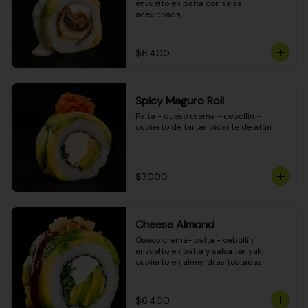
envuelto en palta con salsa 
acevichada
$6.400
Spicy Maguro Roll
Palta - queso crema - cebollín - 
cubierto de tartar picante de atún
$7.000
Cheese Almond
Queso crema- palta - cebollín 
envuelto en palta y salsa teriyaki 
cubierto en almendras tostadas
$6.400