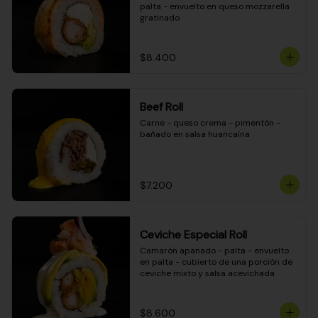
palta - envuelto en queso mozzarella 
gratinado
$8.400
Beef Roll
Carne - queso crema - pimentón - 
bañado en salsa huancaína
$7.200
Ceviche Especial Roll
Camarón apanado - palta - envuelto 
en palta - cubierto de una porción de 
ceviche mixto y salsa acevichada
$8.600