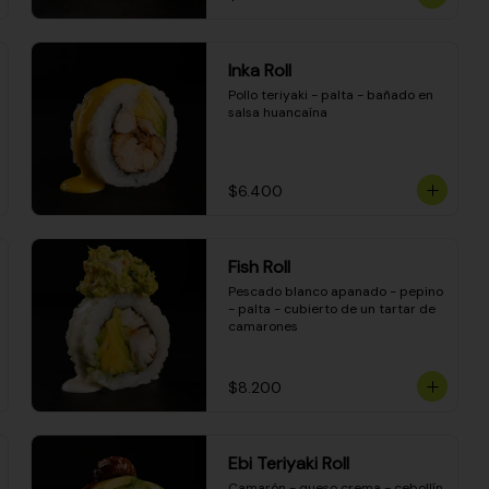
Inka Roll
Pollo teriyaki - palta - bañado en 
salsa huancaína
$6.400
Fish Roll
Pescado blanco apanado - pepino 
- palta - cubierto de un tartar de 
camarones
$8.200
Ebi Teriyaki Roll
Camarón - queso crema - cebollín 