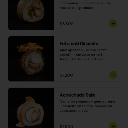
champiñón - cubierto en queso 
mozzarella gratinado
$6.800
Futomaki Dinamita
Atún apanado - queso crema - 
cebollín - envuelto en nori 
tempurizado - cubierto de 
crunchy kanikama en salsa 
DINAMITA!
$7.200
Acevichado Sake
Camarón apanado - queso crema 
- envuelto en salmón bañado en 
salsa acevichada
$7.600