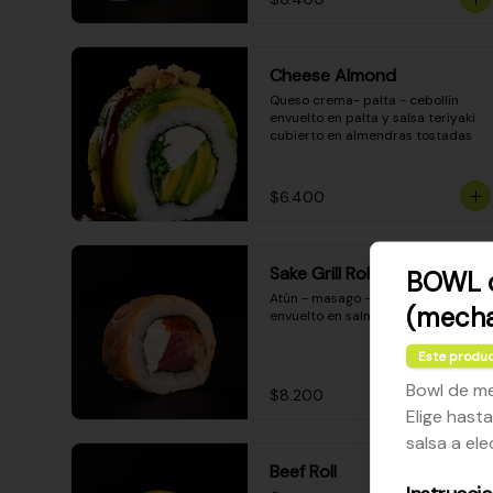
Cheese Almond
Queso crema- palta - cebollín 
envuelto en palta y salsa teriyaki 
cubierto en almendras tostadas
$6.400
Sake Grill Roll
BOWL d
Atún - masago - queso crema - 
(mecha
envuelto en salmón gratinado
Este produc
Bowl de m
$8.200
Elige hast
salsa a el
Beef Roll