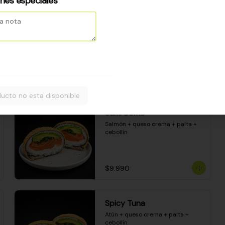
ones especiales
Camarón apanado - palta - 
envuelto en palta - cubierto de 
una porción de ceviche mixto y 
salsa acevichada
$8.600
ucto no esta disponible
Sake Bomb
Salmón + queso crema + palta + 
cebollín
$9.990
Spicy Tuna
Atún + queso crema + palta + 
cebollín