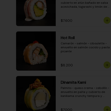
cubierto en atún bañado en salsa 
acevichada, togarashi y limón de 
pica
$7.600
Hot Roll
Camarón - salmón - ciboulette - 
envuelto en salmón cocido y pasta 
picante
$8.200
Dinamita Kami
Palmito - queso crema - cebollín - 
envuelto en palta y cubierto de 
kanikama crunchy tempura y 
salsa DINAMITA!
$7.000