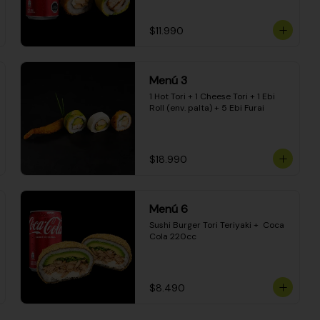
$11.990
Menú 3
1 Hot Tori + 1 Cheese Tori + 1 Ebi 
Roll (env. palta) + 5 Ebi Furai
$18.990
Menú 6
Sushi Burger Tori Teriyaki +  Coca 
Cola 220cc
$8.490