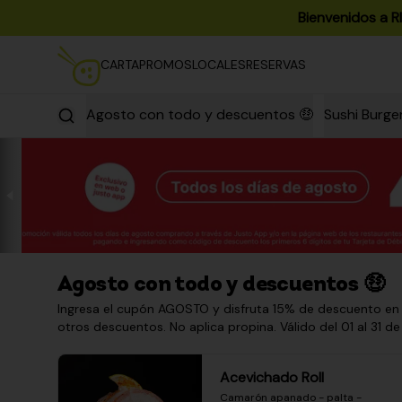
Bienvenidos a R
CARTA
PROMOS
LOCALES
RESERVAS
Agosto con todo y descuentos 🤑
Sushi Burge
Agosto con todo y descuentos 🤑
Ingresa el cupón AGOSTO y disfruta 15% de descuento en
otros descuentos. No aplica propina. Válido del 01 al 31 de
Acevichado Roll
Camarón apanado - palta - 