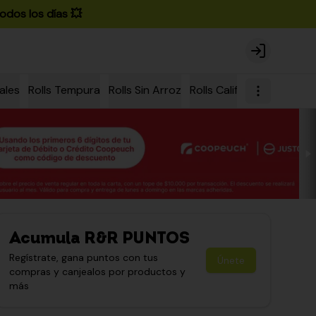
odos los días 💥
Login
ales
Rolls Tempura
Rolls Sin Arroz
Rolls California
Rolls Ch
Acumula
R&R PUNTOS
Regístrate, gana puntos con tus
Únete
compras y canjealos por productos y
más