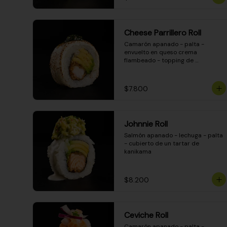
Cheese Parrillero Roll
Camarón apanado - palta - 
envuelto en queso crema 
flambeado - topping de 
chimichurri - salsa teriyaki
$7.800
Johnnie Roll
Salmón apanado - lechuga - palta 
- cubierto de un tartar de 
kanikama
$8.200
Ceviche Roll
Camarón apanado - palta - 