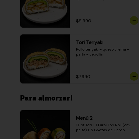
$9.990
Tori Teriyaki
Pollo teriyaki + queso crema + 
palta + cebollín
$7.990
Para almorzar!
Menú 2
1 Hot Tori + 1 Furai Tori Roll (env. 
palta) + 5 Gyozas de Cerdo