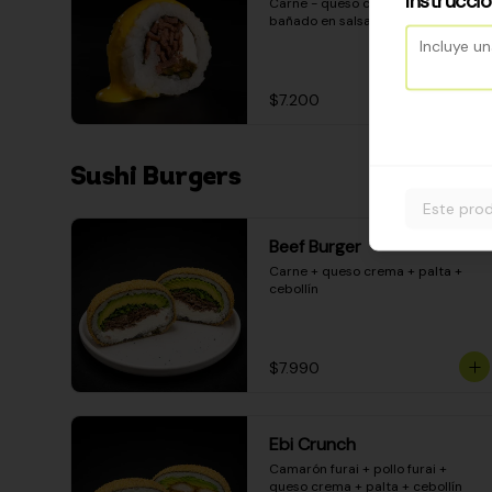
Instrucci
Carne - queso crema - pimentón - 
bañado en salsa huancaína
$7.200
Sushi Burgers
Este prod
Beef Burger
Carne + queso crema + palta + 
cebollín
$7.990
Ebi Crunch
Camarón furai + pollo furai + 
queso crema + palta + cebollín