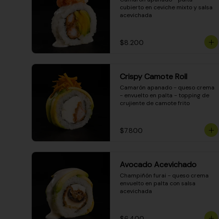
cubierto en ceviche mixto y salsa 
acevichada
$8.200
Crispy Camote Roll
Camarón apanado - queso crema 
- envuelto en palta - topping de 
crujiente de camote frito
$7.800
Avocado Acevichado
Champiñón furai - queso crema 
envuelto en palta con salsa 
acevichada
$6.400