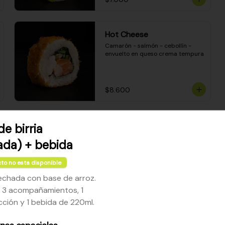
Hot Cheese
Camarón - salmón - cebollín - 
envuelto en queso crema tempura
$8.600
Sake Mozzarella
e birria
Camarón apanado - queso crema 
da) + bebida
- palta - envuelto en queso 
mozzarella gratinado
to no esta disponible
echada con base de arroz.
$8.400
a 3 acompañamientos, 1
ección y 1 bebida de 220ml.
Ceviche Especial Roll