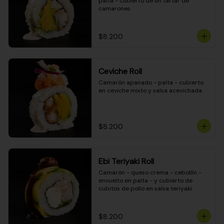
palta - cubierto de un tartar de 
camarones
$8.200
Ceviche Roll
Camarón apanado - palta - cubierto 
en ceviche mixto y salsa acevichada
$8.200
Ebi Teriyaki Roll
Camarón - queso crema - cebollín - 
envuelto en palta - y cubierto de 
cubitos de pollo en salsa teriyaki
$8.200