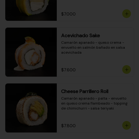
DINAMITA!
$7.000
Acevichado Sake
Camarón apanado - queso crema - 
envuelto en salmón bañado en salsa 
acevichada
$7.600
Cheese Parrillero Roll
Camarón apanado - palta - envuelto 
en queso crema flambeado - topping 
de chimichurri - salsa teriyaki
$7.800