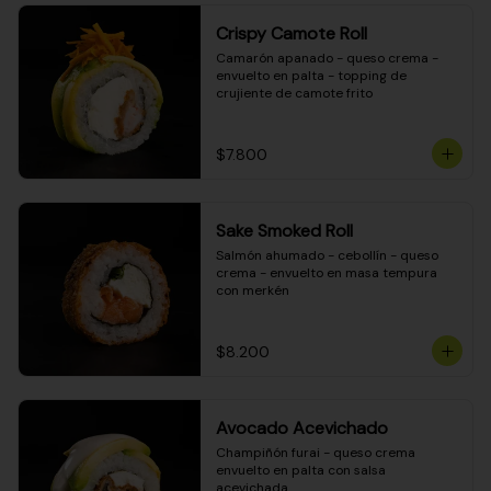
Crispy Camote Roll
Camarón apanado - queso crema - 
envuelto en palta - topping de 
crujiente de camote frito
$7.800
Sake Smoked Roll
Salmón ahumado - cebollín - queso 
crema - envuelto en masa tempura 
con merkén
$8.200
Avocado Acevichado
Champiñón furai - queso crema 
envuelto en palta con salsa 
acevichada