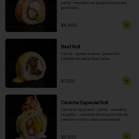
palta - envuelto en queso mozzarella 
gratinado
$8.400
Beef Roll
Carne - queso crema - pimentón - 
bañado en salsa huancaína
$7.200
Ceviche Especial Roll
Camarón apanado - palta - envuelto 
en palta - cubierto de una porción de 
ceviche mixto y salsa acevichada
$8.600