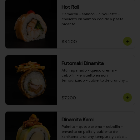
Hot Roll
Camarón - salmón - ciboulette - 
envuelto en salmón cocido y pasta 
picante
$8.200
Futomaki Dinamita
Atún apanado - queso crema - 
cebollín - envuelto en nori 
tempurizado - cubierto de crunchy 
kanikama en salsa DINAMITA!
$7.200
Dinamita Kami
Palmito - queso crema - cebollín - 
envuelto en palta y cubierto de 
kanikama crunchy tempura y salsa 