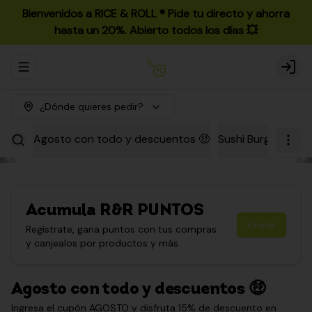
Bienvenidos a RICE & ROLL ®️ Pide tu directo y ahorra
hasta un 20%. Abierto todos los días 💥
Abrir menu de navegación
Login
¿Dónde quieres pedir?
Agosto con todo y descuentos 🤑
Sushi Burgers
Par
Acumula
R&R PUNTOS
Únete
Regístrate, gana puntos con tus compras
y canjealos por productos y más
Agosto con todo y descuentos 🤑
Ingresa el cupón AGOSTO y disfruta 15% de descuento en