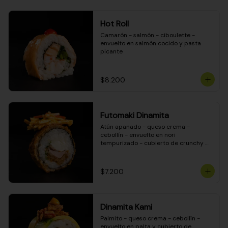
Hot Roll
Camarón - salmón - ciboulette - 
envuelto en salmón cocido y pasta 
picante
$8.200
Futomaki Dinamita
Atún apanado - queso crema - 
cebollín - envuelto en nori 
tempurizado - cubierto de crunchy 
kanikama en salsa DINAMITA!
$7.200
Dinamita Kami
Palmito - queso crema - cebollín - 
envuelto en palta y cubierto de 