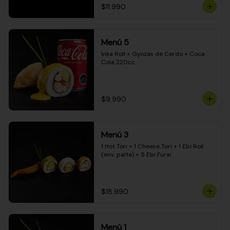
$11.990
Menú 5
Inka Roll + Gyozas de Cerdo + Coca 
Cola 220cc
$9.990
Menú 3
1 Hot Tori + 1 Cheese Tori + 1 Ebi Roll 
(env. palta) + 5 Ebi Furai
$18.990
Menú 1