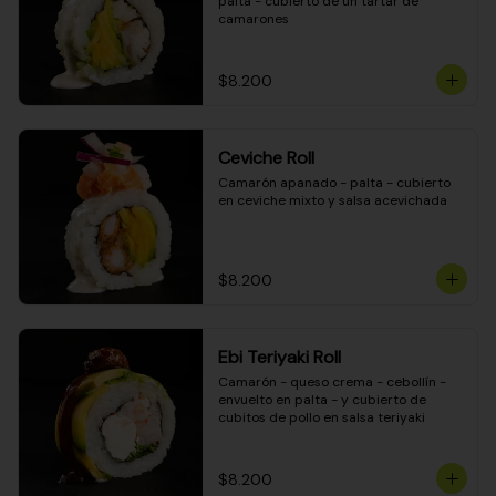
palta - cubierto de un tartar de 
camarones
$8.200
Ceviche Roll
Camarón apanado - palta - cubierto 
en ceviche mixto y salsa acevichada
$8.200
Ebi Teriyaki Roll
Camarón - queso crema - cebollín - 
envuelto en palta - y cubierto de 
cubitos de pollo en salsa teriyaki
$8.200