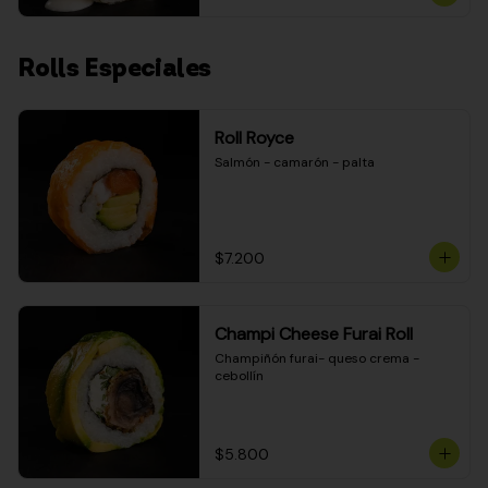
Rolls Especiales
Roll Royce
Salmón - camarón - palta
$7.200
Champi Cheese Furai Roll
Champiñón furai- queso crema - 
cebollín
$5.800