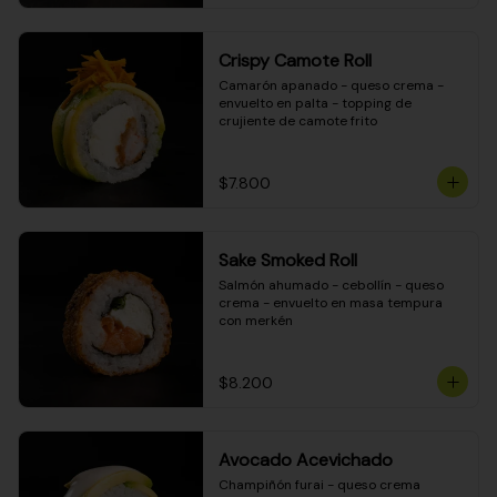
Crispy Camote Roll
Camarón apanado - queso crema - 
envuelto en palta - topping de 
crujiente de camote frito
$7.800
Sake Smoked Roll
Salmón ahumado - cebollín - queso 
crema - envuelto en masa tempura 
con merkén
$8.200
Avocado Acevichado
Champiñón furai - queso crema 