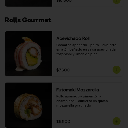
$18.600
Rolls Gourmet
Acevichado Roll
Camarón apanado - palta - cubierto 
en atún bañado en salsa acevichada, 
togarashi y limón de pica
$7.600
Futomaki Mozzarella
Pollo apanado - pimentón - 
champiñón - cubierto en queso 
mozzarella gratinado
$6.800