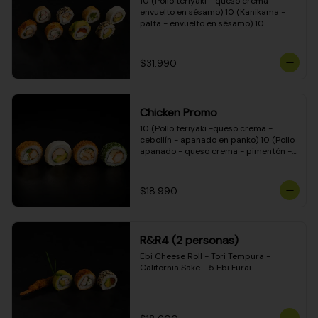
10 (Pollo teriyaki - queso crema - 
envuelto en sésamo) 10 (Kanikama - 
palta - envuelto en sésamo) 10 
(Salmón - queso crema - envuelto en 
palta) 10 (Pollo teriyaki - palta - 
envuelto en queso crema) 10 
$31.990
(Camarón - queso crema - cebollín - 
envuelto en masa tempura) 10 
(Kanikama - queso crema - cebollín - 
envuelto en masa tempura) 10 (Pollo 
Chicken Promo
teriyaki - queso crema - cebollín - 
envuelto en masa tempura) 10 
10 (Pollo teriyaki -queso crema - 
(Pimentón - queso crema - cebollín - 
cebollín - apanado en panko) 10 (Pollo 
envuelto en masa tempura)
apanado - queso crema - pimentón - 
apanado en panko) 10 (Pollo apanado 
- queso crema - palmito - envuelto en 
ciboulette) 10 (Pollo teriyaki - palta - 
$18.990
envuelto en queso crema)
R&R4 (2 personas)
Ebi Cheese Roll - Tori Tempura - 
California Sake - 5 Ebi Furai