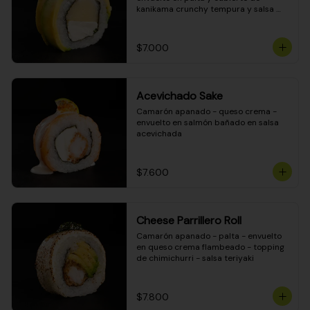
kanikama crunchy tempura y salsa 
DINAMITA!
$7.000
Acevichado Sake
Camarón apanado - queso crema - 
envuelto en salmón bañado en salsa 
acevichada
$7.600
Cheese Parrillero Roll
Camarón apanado - palta - envuelto 
en queso crema flambeado - topping 
de chimichurri - salsa teriyaki
$7.800