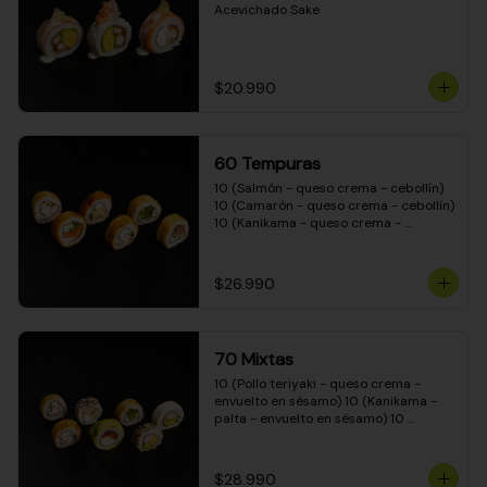
Acevichado Sake
$20.990
60 Tempuras
10 (Salmón - queso crema - cebollín) 
10 (Camarón - queso crema - cebollín) 
10 (Kanikama - queso crema - 
cebollín) 10 (Pimentón - queso crema 
- cebollín) 10 (Pollo teriyaki - queso 
crema - cebollín) 10 (Carne - queso 
$26.990
crema - cebollín)
70 Mixtas
10 (Pollo teriyaki - queso crema - 
envuelto en sésamo) 10 (Kanikama - 
palta - envuelto en sésamo) 10 
(Salmón - queso crema - envuelto en 
palta) 10 (Pollo teriyaki - queso crema 
- envuelto en queso crema) 10 
$28.990