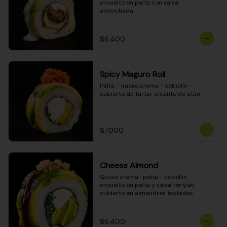
envuelto en palta con salsa 
acevichada
$6.400
Spicy Maguro Roll
Palta - queso crema - cebollín - 
cubierto de tartar picante de atún
$7.000
Cheese Almond
Queso crema- palta - cebollín 
envuelto en palta y salsa teriyaki 
cubierto en almendras tostadas
$6.400