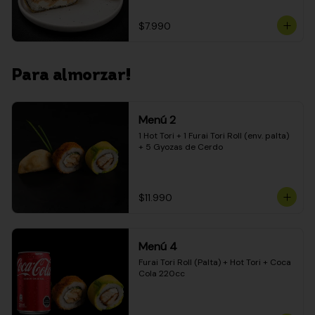
$7.990
Para almorzar!
Menú 2
1 Hot Tori + 1 Furai Tori Roll (env. palta) 
+ 5 Gyozas de Cerdo
$11.990
Menú 4
Furai Tori Roll (Palta) + Hot Tori + Coca 
Cola 220cc