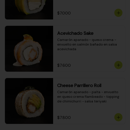
DINAMITA!
$7.000
Acevichado Sake
Camarón apanado - queso crema - 
envuelto en salmón bañado en salsa 
acevichada
$7.600
Cheese Parrillero Roll
Camarón apanado - palta - envuelto 
en queso crema flambeado - topping 
de chimichurri - salsa teriyaki
$7.800