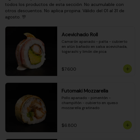
todos los productos de esta sección. No acumulable con
otros descuentos. No aplica propina. Válido del 01 al 31 de
agosto. 🎊
Acevichado Roll
Camarón apanado - palta - cubierto 
en atún bañado en salsa acevichada, 
togarashi y limón de pica
$7.600
Futomaki Mozzarella
Pollo apanado - pimentón - 
champiñón - cubierto en queso 
mozzarella gratinado
$6.800