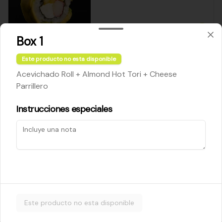
$5.200
Box 1
Este producto no esta disponible
Cheese Roll
Acevichado Roll + Almond Hot Tori + Cheese
Queso crema - palta - cebollín
Parrillero
Instrucciones especiales
$5.200
Ebi Roll
Camarón - palta
Este producto no esta disponible
$5.800