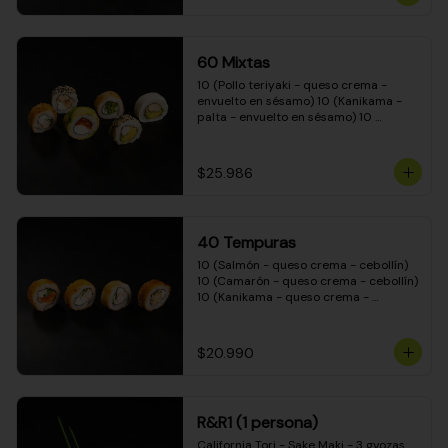
(Camarón - queso crema - cebollín - 
envuelto en masa tempura) 10 
(Kanikama - queso crema - cebollín - 
envuelto en masa tempura) 10 
60 Mixtas
(Pimentón - queso crema - cebollín - 
envuelto en masa tempura)
10 (Pollo teriyaki - queso crema - 
envuelto en sésamo) 10 (Kanikama - 
palta - envuelto en sésamo) 10 
(Salmón - queso crema - envuelto en 
palta) 10 (Pollo teriyaki - palta - 
envuelto en queso crema) 10 
$25.986
(Camarón - queso crema - cebollín - 
envuelto en masa tempura) 10 
(Pimentón - queso crema - cebollín - 
envuelto en masa tempura)
40 Tempuras
10 (Salmón - queso crema - cebollín) 
10 (Camarón - queso crema - cebollín) 
10 (Kanikama - queso crema - 
cebollín) 10 (Pollo teriyaki - queso 
crema - cebollín)
$20.990
R&R1 (1 persona)
California Tori - Sake Maki - 3 gyozas