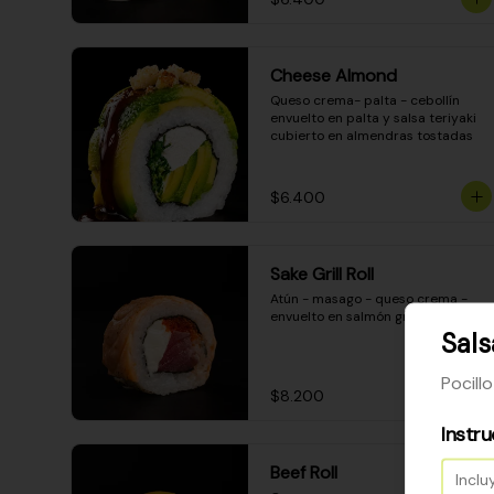
Cheese Almond
Queso crema- palta - cebollín 
envuelto en palta y salsa teriyaki 
cubierto en almendras tostadas
$6.400
Sake Grill Roll
Atún - masago - queso crema - 
envuelto en salmón gratinado
Sals
Pocillo
$8.200
Instr
Beef Roll