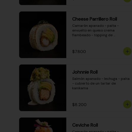
Cheese Parrillero Roll
Camarón apanado - palta - 
envuelto en queso crema 
flambeado - topping de 
chimichurri - salsa teriyaki
$7.800
Johnnie Roll
Salmón apanado - lechuga - palta 
- cubierto de un tartar de 
kanikama
$8.200
Ceviche Roll
Camarón apanado - palta - 