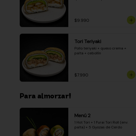
$9.990
Tori Teriyaki
Pollo teriyaki + queso crema + 
palta + cebollín
$7.990
Para almorzar!
Menú 2
1 Hot Tori + 1 Furai Tori Roll (env. 
palta) + 5 Gyozas de Cerdo