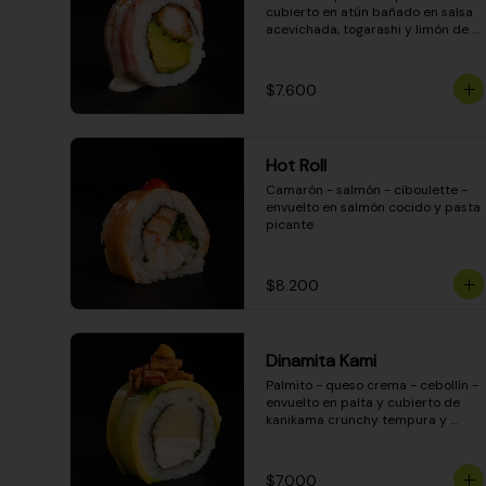
cubierto en atún bañado en salsa 
acevichada, togarashi y limón de 
pica
$7.600
Hot Roll
Camarón - salmón - ciboulette - 
envuelto en salmón cocido y pasta 
picante
$8.200
Dinamita Kami
Palmito - queso crema - cebollín - 
envuelto en palta y cubierto de 
kanikama crunchy tempura y 
salsa DINAMITA!
$7.000