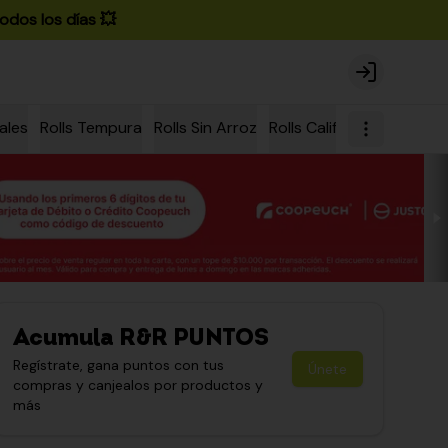
odos los días 💥
Login
ales
Rolls Tempura
Rolls Sin Arroz
Rolls California
Rolls Ch
Acumula
R&R PUNTOS
Regístrate, gana puntos con tus
Únete
compras y canjealos por productos y
más