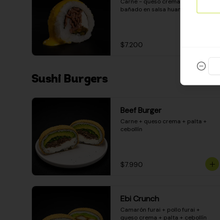
Carne - queso crema - pimentón - 
bañado en salsa huancaína
$7.200
Sushi Burgers
Beef Burger
Carne + queso crema + palta + 
cebollín
$7.990
Ebi Crunch
Camarón furai + pollo furai + 
queso crema + palta + cebollín