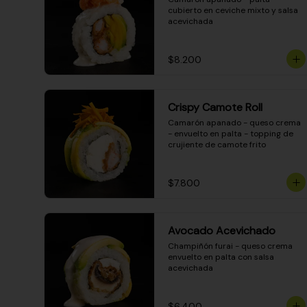
cubierto en ceviche mixto y salsa 
acevichada
$8.200
Crispy Camote Roll
Camarón apanado - queso crema 
- envuelto en palta - topping de 
crujiente de camote frito
$7.800
Avocado Acevichado
Champiñón furai - queso crema 
envuelto en palta con salsa 
acevichada
$6.400