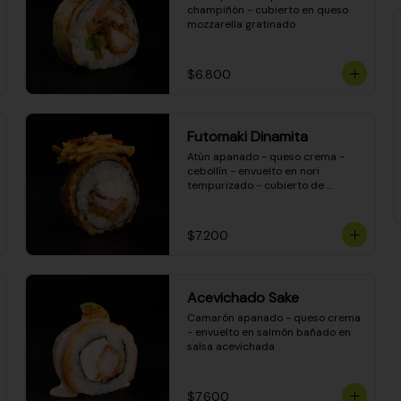
champiñón - cubierto en queso 
mozzarella gratinado
$6.800
Futomaki Dinamita
Atún apanado - queso crema - 
cebollín - envuelto en nori 
tempurizado - cubierto de 
crunchy kanikama en salsa 
DINAMITA!
$7.200
Acevichado Sake
Camarón apanado - queso crema 
- envuelto en salmón bañado en 
salsa acevichada
$7.600