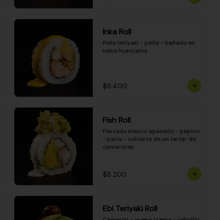
Inka Roll
Pollo teriyaki - palta - bañado en 
salsa huancaína
$6.400
Fish Roll
Pescado blanco apanado - pepino 
- palta - cubierto de un tartar de 
camarones
$8.200
Ebi Teriyaki Roll
Camarón - queso crema - cebollín 