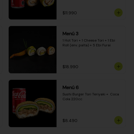
$11.990
Menú 3
1 Hot Tori + 1 Cheese Tori + 1 Ebi 
Roll (env. palta) + 5 Ebi Furai
$18.990
Menú 6
Sushi Burger Tori Teriyaki +  Coca 
Cola 220cc
$8.490