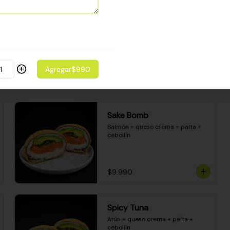
Camarón apanado - palta - 
envuelto en palta - cubierto de 
una porción de ceviche mixto y 
salsa acevichada
$8.600
Agregar
$990
Sake Bomb
Salmón + queso crema + palta + 
cebollín
$9.990
Spicy Tuna
Atún + queso crema + palta + 
cebollín