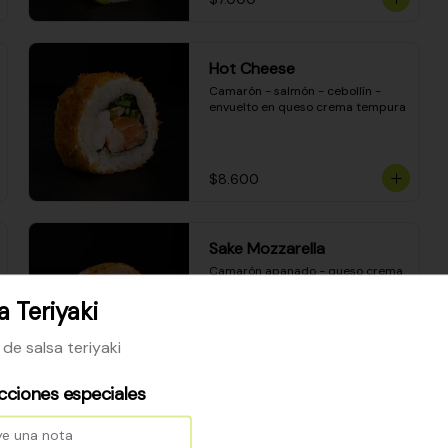
Hot Cheese
Camarón - salmón - cebollín - 
envuelto en queso crema tempura
$8.600
Sake Mozzarella
Camarón apanado - queso crema 
- palta - envuelto en queso 
mozzarella gratinado
a Teriyaki
 de salsa teriyaki
$8.400
ucciones especiales
Ceviche Especial Roll