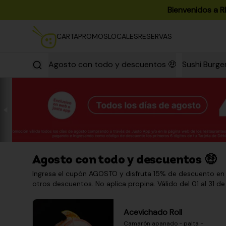
Bienvenidos a R
CARTA
PROMOS
LOCALES
RESERVAS
Agosto con todo y descuentos 🤑
Sushi Burge
Agosto con todo y descuentos 🤑
Ingresa el cupón AGOSTO y disfruta 15% de descuento en
otros descuentos. No aplica propina. Válido del 01 al 31 de
Acevichado Roll
Camarón apanado - palta - 