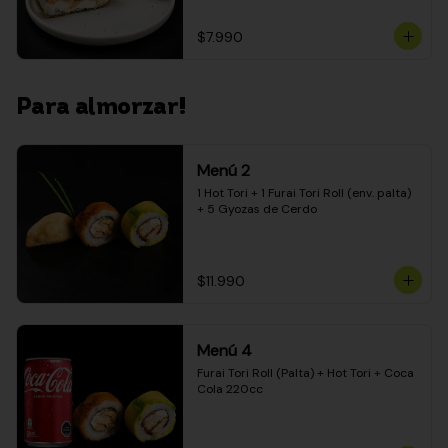
$7.990
Para almorzar!
Menú 2
1 Hot Tori + 1 Furai Tori Roll (env. palta) 
+ 5 Gyozas de Cerdo
$11.990
Menú 4
Furai Tori Roll (Palta) + Hot Tori + Coca 
Cola 220cc