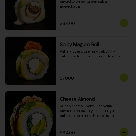
envuelto en palta con salsa 
acevichada
$6.400
Spicy Maguro Roll
Palta - queso crema - cebollín - 
cubierto de tartar picante de atún
$7.000
Cheese Almond
Queso crema- palta - cebollín 
envuelto en palta y salsa teriyaki 
cubierto en almendras tostadas
$6.400