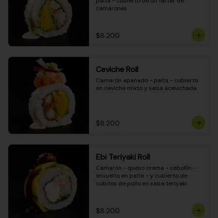
palta - cubierto de un tartar de 
camarones
$8.200
Ceviche Roll
Camarón apanado - palta - cubierto 
en ceviche mixto y salsa acevichada
$8.200
Ebi Teriyaki Roll
Camarón - queso crema - cebollín - 
envuelto en palta - y cubierto de 
cubitos de pollo en salsa teriyaki
$8.200