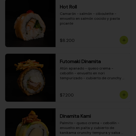
Hot Roll
Camarón - salmón - ciboulette - 
envuelto en salmón cocido y pasta 
picante
$8.200
Futomaki Dinamita
Atún apanado - queso crema - 
cebollín - envuelto en nori 
tempurizado - cubierto de crunchy 
kanikama en salsa DINAMITA!
$7.200
Dinamita Kami
Palmito - queso crema - cebollín - 
envuelto en palta y cubierto de 
kanikama crunchy tempura y salsa 