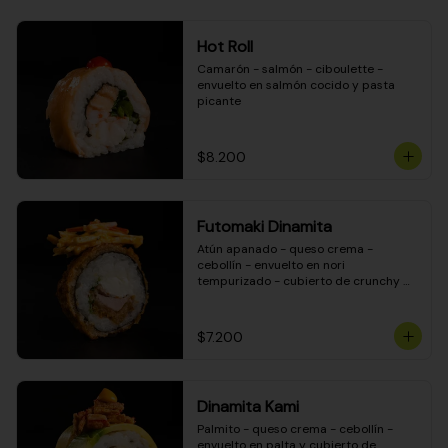
Hot Roll
Camarón - salmón - ciboulette - 
envuelto en salmón cocido y pasta 
picante
$8.200
Futomaki Dinamita
Atún apanado - queso crema - 
cebollín - envuelto en nori 
tempurizado - cubierto de crunchy 
kanikama en salsa DINAMITA!
$7.200
Dinamita Kami
Palmito - queso crema - cebollín - 
envuelto en palta y cubierto de 