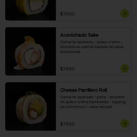
DINAMITA!
$7.000
Acevichado Sake
Camarón apanado - queso crema - 
envuelto en salmón bañado en salsa 
acevichada
$7.600
Cheese Parrillero Roll
Camarón apanado - palta - envuelto 
en queso crema flambeado - topping 
de chimichurri - salsa teriyaki
$7.800