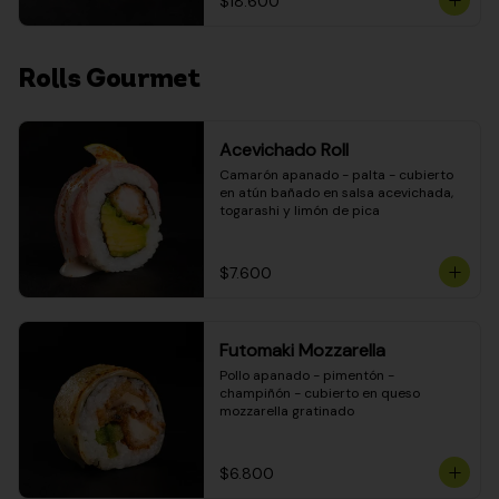
$18.600
Rolls Gourmet
Acevichado Roll
Camarón apanado - palta - cubierto 
en atún bañado en salsa acevichada, 
togarashi y limón de pica
$7.600
Futomaki Mozzarella
Pollo apanado - pimentón - 
champiñón - cubierto en queso 
mozzarella gratinado
$6.800