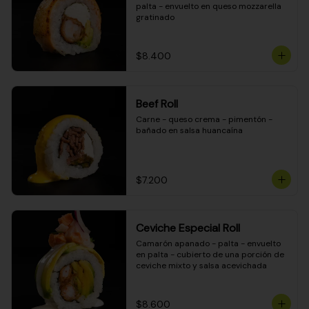
palta - envuelto en queso mozzarella 
gratinado
$8.400
Beef Roll
Carne - queso crema - pimentón - 
bañado en salsa huancaína
$7.200
Ceviche Especial Roll
Camarón apanado - palta - envuelto 
en palta - cubierto de una porción de 
ceviche mixto y salsa acevichada
$8.600