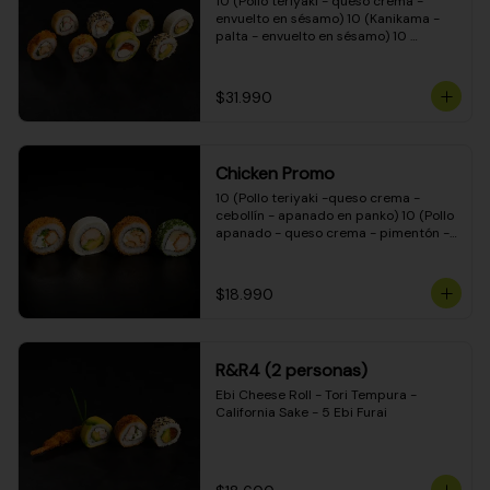
10 (Pollo teriyaki - queso crema - 
envuelto en sésamo) 10 (Kanikama - 
palta - envuelto en sésamo) 10 
(Salmón - queso crema - envuelto en 
palta) 10 (Pollo teriyaki - palta - 
envuelto en queso crema) 10 
$31.990
(Camarón - queso crema - cebollín - 
envuelto en masa tempura) 10 
(Kanikama - queso crema - cebollín - 
envuelto en masa tempura) 10 (Pollo 
Chicken Promo
teriyaki - queso crema - cebollín - 
envuelto en masa tempura) 10 
10 (Pollo teriyaki -queso crema - 
(Pimentón - queso crema - cebollín - 
cebollín - apanado en panko) 10 (Pollo 
envuelto en masa tempura)
apanado - queso crema - pimentón - 
apanado en panko) 10 (Pollo apanado 
- queso crema - palmito - envuelto en 
ciboulette) 10 (Pollo teriyaki - palta - 
$18.990
envuelto en queso crema)
R&R4 (2 personas)
Ebi Cheese Roll - Tori Tempura - 
California Sake - 5 Ebi Furai