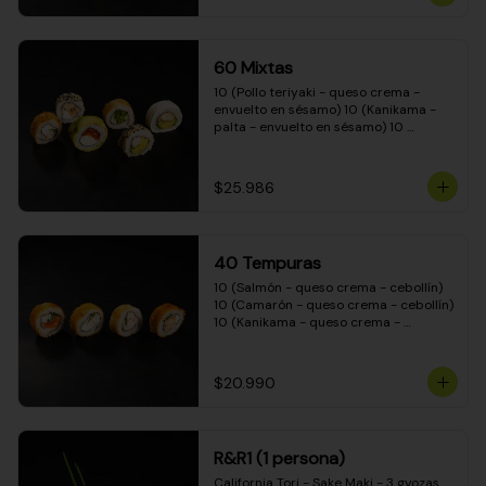
(Camarón - queso crema - cebollín - 
envuelto en masa tempura) 10 
(Kanikama - queso crema - cebollín - 
envuelto en masa tempura) 10 
60 Mixtas
(Pimentón - queso crema - cebollín - 
envuelto en masa tempura)
10 (Pollo teriyaki - queso crema - 
envuelto en sésamo) 10 (Kanikama - 
palta - envuelto en sésamo) 10 
(Salmón - queso crema - envuelto en 
palta) 10 (Pollo teriyaki - palta - 
envuelto en queso crema) 10 
$25.986
(Camarón - queso crema - cebollín - 
envuelto en masa tempura) 10 
(Pimentón - queso crema - cebollín - 
envuelto en masa tempura)
40 Tempuras
10 (Salmón - queso crema - cebollín) 
10 (Camarón - queso crema - cebollín) 
10 (Kanikama - queso crema - 
cebollín) 10 (Pollo teriyaki - queso 
crema - cebollín)
$20.990
R&R1 (1 persona)
California Tori - Sake Maki - 3 gyozas