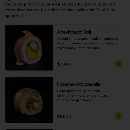
todos los productos de esta sección. No acumulable con
otros descuentos. No aplica propina. Válido del 01 al 31 de
agosto. 🎊
Acevichado Roll
Camarón apanado - palta - cubierto 
en atún bañado en salsa acevichada, 
togarashi y limón de pica
$7.600
Futomaki Mozzarella
Pollo apanado - pimentón - 
champiñón - cubierto en queso 
mozzarella gratinado
$6.800