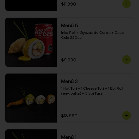
$11.990
Menú 5
Inka Roll + Gyozas de Cerdo + Coca 
Cola 220cc
$9.990
Menú 3
1 Hot Tori + 1 Cheese Tori + 1 Ebi Roll 
(env. palta) + 5 Ebi Furai
$18.990
Menú 1