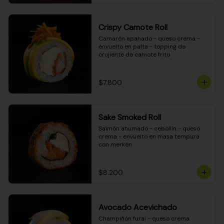
Crispy Camote Roll
Camarón apanado - queso crema - 
envuelto en palta - topping de 
crujiente de camote frito
$7.800
Sake Smoked Roll
Salmón ahumado - cebollín - queso 
crema - envuelto en masa tempura 
con merkén
$8.200
Avocado Acevichado
Champiñón furai - queso crema 