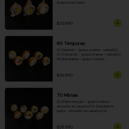
Acevichado Sake
$20.990
60 Tempuras
10 (Salmón - queso crema - cebollín) 
10 (Camarón - queso crema - cebollín) 
10 (Kanikama - queso crema - 
cebollín) 10 (Pimentón - queso crema 
- cebollín) 10 (Pollo teriyaki - queso 
crema - cebollín) 10 (Carne - queso 
$26.990
crema - cebollín)
70 Mixtas
10 (Pollo teriyaki - queso crema - 
envuelto en sésamo) 10 (Kanikama - 
palta - envuelto en sésamo) 10 
(Salmón - queso crema - envuelto en 
palta) 10 (Pollo teriyaki - queso crema 
- envuelto en queso crema) 10 
$28.990