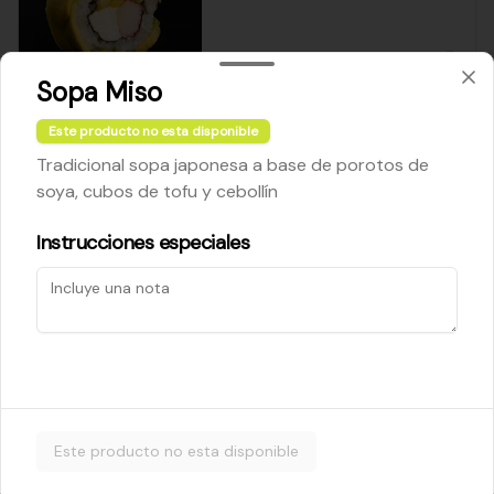
$5.200
Sopa Miso
Este producto no esta disponible
Cheese Roll
Tradicional sopa japonesa a base de porotos de
Queso crema - palta - cebollín
soya, cubos de tofu y cebollín
Instrucciones especiales
$5.200
Ebi Roll
Camarón - palta
Este producto no esta disponible
$5.800