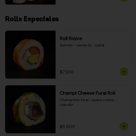
Rolls Especiales
Roll Royce
Salmón - camarón - palta
$7.200
Champi Cheese Furai Roll
Champiñón furai- queso crema - 
cebollín
$5.800