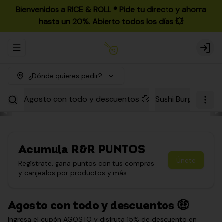
Bienvenidos a RICE & ROLL ®️ Pide tu directo y ahorra
hasta un 20%. Abierto todos los días 💥
Abrir menu de navegación
Login
¿Dónde quieres pedir?
Agosto con todo y descuentos 🤑
Sushi Burgers
Par
Acumula
R&R PUNTOS
Únete
Regístrate, gana puntos con tus compras
y canjealos por productos y más
Agosto con todo y descuentos 🤑
Ingresa el cupón AGOSTO y disfruta 15% de descuento en