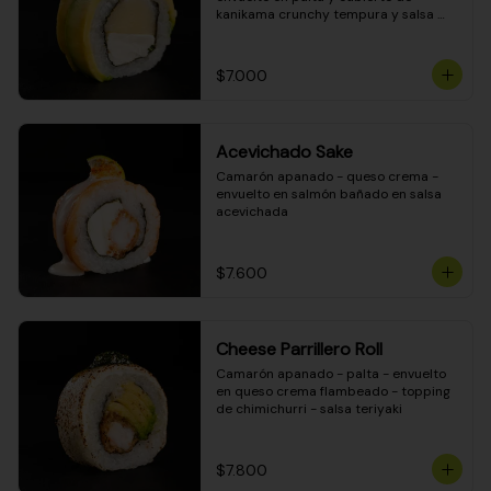
kanikama crunchy tempura y salsa 
DINAMITA!
$7.000
Acevichado Sake
Camarón apanado - queso crema - 
envuelto en salmón bañado en salsa 
acevichada
$7.600
Cheese Parrillero Roll
Camarón apanado - palta - envuelto 
en queso crema flambeado - topping 
de chimichurri - salsa teriyaki
$7.800