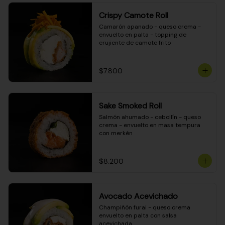
Crispy Camote Roll
Camarón apanado - queso crema - 
envuelto en palta - topping de 
crujiente de camote frito
$7.800
Sake Smoked Roll
Salmón ahumado - cebollín - queso 
crema - envuelto en masa tempura 
con merkén
$8.200
Avocado Acevichado
Champiñón furai - queso crema 
envuelto en palta con salsa 
acevichada