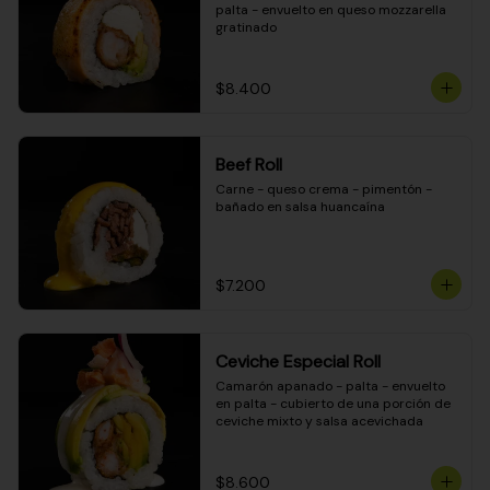
palta - envuelto en queso mozzarella 
gratinado
$8.400
Beef Roll
Carne - queso crema - pimentón - 
bañado en salsa huancaína
$7.200
Ceviche Especial Roll
Camarón apanado - palta - envuelto 
en palta - cubierto de una porción de 
ceviche mixto y salsa acevichada
$8.600