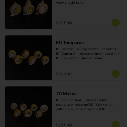
Acevichado Sake
$20.990
60 Tempuras
10 (Salmón - queso crema - cebollín) 
10 (Camarón - queso crema - cebollín) 
10 (Kanikama - queso crema - 
cebollín) 10 (Pimentón - queso crema 
- cebollín) 10 (Pollo teriyaki - queso 
crema - cebollín) 10 (Carne - queso 
$26.990
crema - cebollín)
70 Mixtas
10 (Pollo teriyaki - queso crema - 
envuelto en sésamo) 10 (Kanikama - 
palta - envuelto en sésamo) 10 
(Salmón - queso crema - envuelto en 
palta) 10 (Pollo teriyaki - queso crema 
- envuelto en queso crema) 10 
$28.990