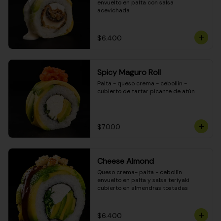
envuelto en palta con salsa 
acevichada
$6.400
Spicy Maguro Roll
Palta - queso crema - cebollín - 
cubierto de tartar picante de atún
$7.000
Cheese Almond
Queso crema- palta - cebollín 
envuelto en palta y salsa teriyaki 
cubierto en almendras tostadas
$6.400