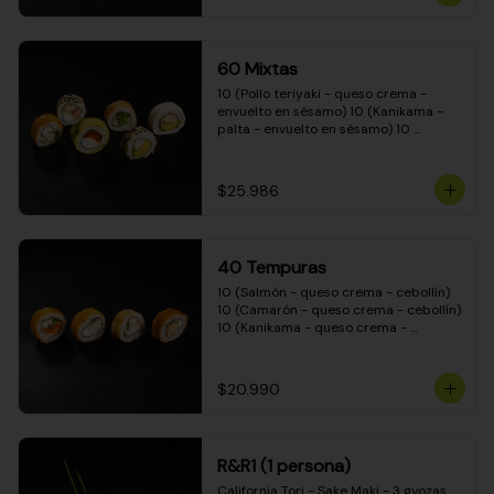
(Camarón - queso crema - cebollín - 
envuelto en masa tempura) 10 
(Kanikama - queso crema - cebollín - 
envuelto en masa tempura) 10 
60 Mixtas
(Pimentón - queso crema - cebollín - 
envuelto en masa tempura)
10 (Pollo teriyaki - queso crema - 
envuelto en sésamo) 10 (Kanikama - 
palta - envuelto en sésamo) 10 
(Salmón - queso crema - envuelto en 
palta) 10 (Pollo teriyaki - palta - 
envuelto en queso crema) 10 
$25.986
(Camarón - queso crema - cebollín - 
envuelto en masa tempura) 10 
(Pimentón - queso crema - cebollín - 
envuelto en masa tempura)
40 Tempuras
10 (Salmón - queso crema - cebollín) 
10 (Camarón - queso crema - cebollín) 
10 (Kanikama - queso crema - 
cebollín) 10 (Pollo teriyaki - queso 
crema - cebollín)
$20.990
R&R1 (1 persona)
California Tori - Sake Maki - 3 gyozas