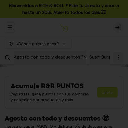
Bienvenidos a RICE & ROLL ®️ Pide tu directo y ahorra
hasta un 20%. Abierto todos los días 💥
Abrir menu de navegación
Login
¿Dónde quieres pedir?
Agosto con todo y descuentos 🤑
Sushi Burgers
Par
Acumula
R&R PUNTOS
Únete
Regístrate, gana puntos con tus compras
y canjealos por productos y más
Agosto con todo y descuentos 🤑
Ingresa el cupón AGOSTO y disfruta 15% de descuento en