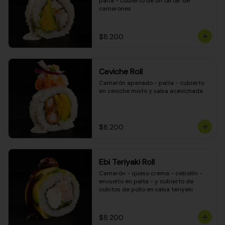
palta - cubierto de un tartar de 
camarones
$8.200
Ceviche Roll
Camarón apanado - palta - cubierto 
en ceviche mixto y salsa acevichada
$8.200
Ebi Teriyaki Roll
Camarón - queso crema - cebollín - 
envuelto en palta - y cubierto de 
cubitos de pollo en salsa teriyaki
$8.200