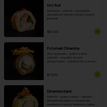
Hot Roll
Camarón - salmón - ciboulette - 
envuelto en salmón cocido y pasta 
picante
$8.200
Futomaki Dinamita
Atún apanado - queso crema - 
cebollín - envuelto en nori 
tempurizado - cubierto de crunchy 
kanikama en salsa DINAMITA!
$7.200
Dinamita Kami
Palmito - queso crema - cebollín - 
envuelto en palta y cubierto de 
kanikama crunchy tempura y salsa 