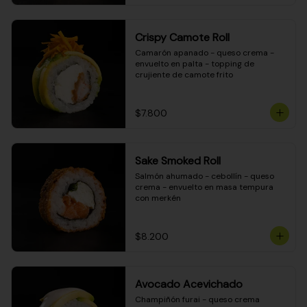
Crispy Camote Roll
Camarón apanado - queso crema - 
envuelto en palta - topping de 
crujiente de camote frito
$7.800
Sake Smoked Roll
Salmón ahumado - cebollín - queso 
crema - envuelto en masa tempura 
con merkén
$8.200
Avocado Acevichado
Champiñón furai - queso crema 