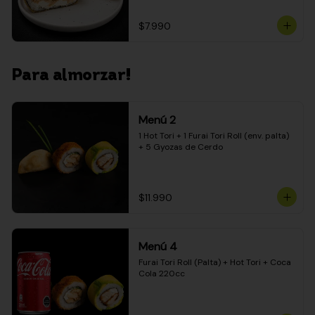
$7.990
Para almorzar!
Menú 2
1 Hot Tori + 1 Furai Tori Roll (env. palta) 
+ 5 Gyozas de Cerdo
$11.990
Menú 4
Furai Tori Roll (Palta) + Hot Tori + Coca 
Cola 220cc