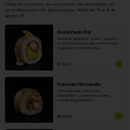
todos los productos de esta sección. No acumulable con
otros descuentos. No aplica propina. Válido del 01 al 31 de
agosto. 🎊
Acevichado Roll
Camarón apanado - palta - cubierto 
en atún bañado en salsa acevichada, 
togarashi y limón de pica
$7.600
Futomaki Mozzarella
Pollo apanado - pimentón - 
champiñón - cubierto en queso 
mozzarella gratinado
$6.800