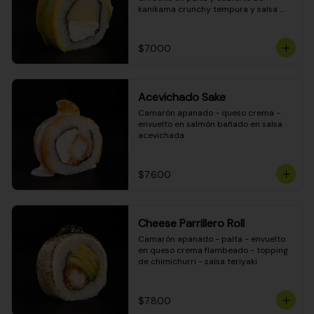
kanikama crunchy tempura y salsa 
DINAMITA!
$7.000
Acevichado Sake
Camarón apanado - queso crema - 
envuelto en salmón bañado en salsa 
acevichada
$7.600
Cheese Parrillero Roll
Camarón apanado - palta - envuelto 
en queso crema flambeado - topping 
de chimichurri - salsa teriyaki
$7.800