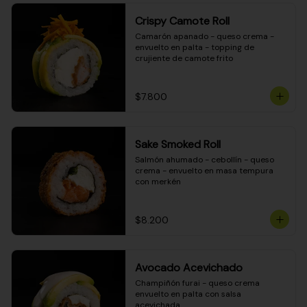
Crispy Camote Roll
Camarón apanado - queso crema - 
envuelto en palta - topping de 
crujiente de camote frito
$7.800
Sake Smoked Roll
Salmón ahumado - cebollín - queso 
crema - envuelto en masa tempura 
con merkén
$8.200
Avocado Acevichado
Champiñón furai - queso crema 
envuelto en palta con salsa 
acevichada