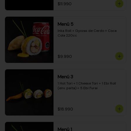
$11.990
Menú 5
Inka Roll + Gyozas de Cerdo + Coca 
Cola 220cc
$9.990
Menú 3
1 Hot Tori + 1 Cheese Tori + 1 Ebi Roll 
(env. palta) + 5 Ebi Furai
$18.990
Menú 1