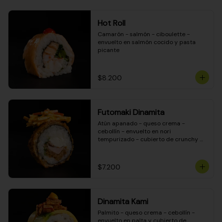
Hot Roll
Camarón - salmón - ciboulette - 
envuelto en salmón cocido y pasta 
picante
$8.200
Futomaki Dinamita
Atún apanado - queso crema - 
cebollín - envuelto en nori 
tempurizado - cubierto de crunchy 
kanikama en salsa DINAMITA!
$7.200
Dinamita Kami
Palmito - queso crema - cebollín - 
envuelto en palta y cubierto de 