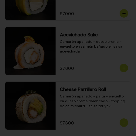
DINAMITA!
$7.000
Acevichado Sake
Camarón apanado - queso crema - 
envuelto en salmón bañado en salsa 
acevichada
$7.600
Cheese Parrillero Roll
Camarón apanado - palta - envuelto 
en queso crema flambeado - topping 
de chimichurri - salsa teriyaki
$7.800