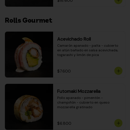
$18.600
Rolls Gourmet
Acevichado Roll
Camarón apanado - palta - cubierto 
en atún bañado en salsa acevichada, 
togarashi y limón de pica
$7.600
Futomaki Mozzarella
Pollo apanado - pimentón - 
champiñón - cubierto en queso 
mozzarella gratinado
$6.800