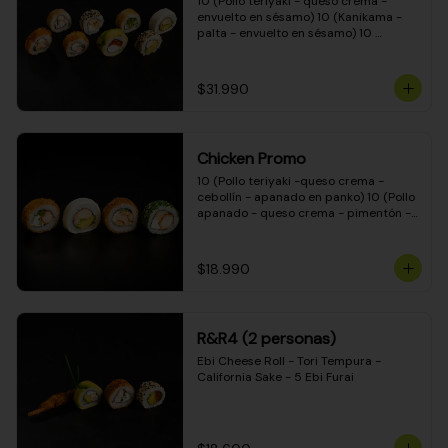
10 (Pollo teriyaki - queso crema - 
envuelto en sésamo) 10 (Kanikama - 
palta - envuelto en sésamo) 10 
(Salmón - queso crema - envuelto en 
palta) 10 (Pollo teriyaki - palta - 
envuelto en queso crema) 10 
$31.990
(Camarón - queso crema - cebollín - 
envuelto en masa tempura) 10 
(Kanikama - queso crema - cebollín - 
envuelto en masa tempura) 10 (Pollo 
Chicken Promo
teriyaki - queso crema - cebollín - 
envuelto en masa tempura) 10 
10 (Pollo teriyaki -queso crema - 
(Pimentón - queso crema - cebollín - 
cebollín - apanado en panko) 10 (Pollo 
envuelto en masa tempura)
apanado - queso crema - pimentón - 
apanado en panko) 10 (Pollo apanado 
- queso crema - palmito - envuelto en 
ciboulette) 10 (Pollo teriyaki - palta - 
$18.990
envuelto en queso crema)
R&R4 (2 personas)
Ebi Cheese Roll - Tori Tempura - 
California Sake - 5 Ebi Furai