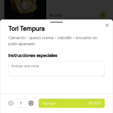
$5.200
Tori Tempura
Cheese Roll
Camarón - queso crema - cebollín - envuelto en
Queso crema - palta - cebollín
pollo apanado
Instrucciones especiales
$5.200
Ebi Roll
Camarón - palta
Agregar
$6.200
$5.800