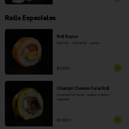
Rolls Especiales
Roll Royce
Salmón - camarón - palta
$7.200
Champi Cheese Furai Roll
Champiñón furai- queso crema - 
cebollín
$5.800