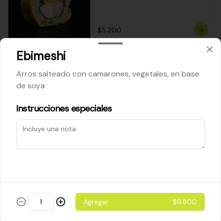
$5.200
Ebimeshi
Cheese Roll
Arros salteado con camarones, vegetales, en base
Queso crema - palta - cebollín
de soya
Instrucciones especiales
$5.200
Ebi Roll
Camarón - palta
Agregar
$6.800
$5.800