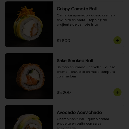
Crispy Camote Roll
Camarón apanado - queso crema - 
envuelto en palta - topping de 
crujiente de camote frito
$7.800
Sake Smoked Roll
Salmón ahumado - cebollín - queso 
crema - envuelto en masa tempura 
con merkén
$8.200
Avocado Acevichado
Champiñón furai - queso crema 
envuelto en palta con salsa 
acevichada