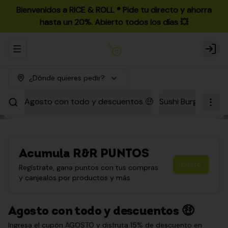
Bienvenidos a RICE & ROLL ®️ Pide tu directo y ahorra
hasta un 20%. Abierto todos los días 💥
Abrir menu de navegación
Login
¿Dónde quieres pedir?
Agosto con todo y descuentos 🤑
Sushi Burgers
Par
Acumula
R&R PUNTOS
Únete
Regístrate, gana puntos con tus compras
y canjealos por productos y más
Agosto con todo y descuentos 🤑
Ingresa el cupón AGOSTO y disfruta 15% de descuento en