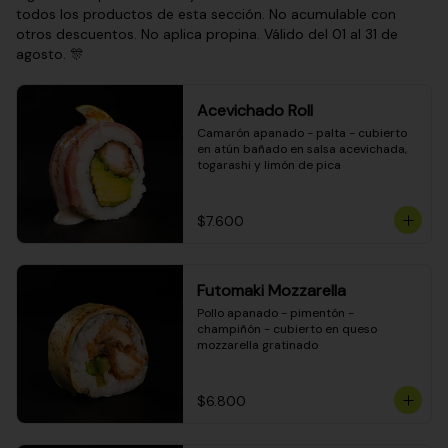
todos los productos de esta sección. No acumulable con
otros descuentos. No aplica propina. Válido del 01 al 31 de
agosto. 🎊
Acevichado Roll
Camarón apanado - palta - cubierto 
en atún bañado en salsa acevichada, 
togarashi y limón de pica
$7.600
Futomaki Mozzarella
Pollo apanado - pimentón - 
champiñón - cubierto en queso 
mozzarella gratinado
$6.800