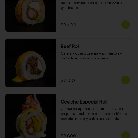
palta - envuelto en queso mozzarella 
gratinado
$8.400
Beef Roll
Carne - queso crema - pimentón - 
bañado en salsa huancaína
$7.200
Ceviche Especial Roll
Camarón apanado - palta - envuelto 
en palta - cubierto de una porción de 
ceviche mixto y salsa acevichada
$8.600