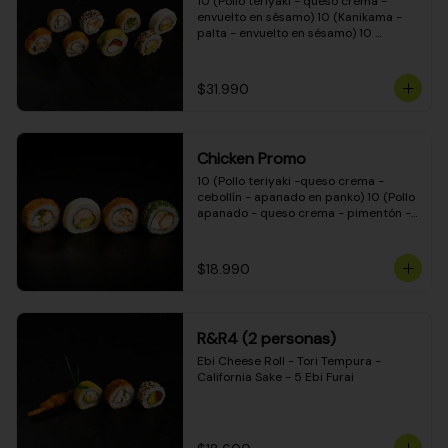
10 (Pollo teriyaki - queso crema - 
envuelto en sésamo) 10 (Kanikama - 
palta - envuelto en sésamo) 10 
(Salmón - queso crema - envuelto en 
palta) 10 (Pollo teriyaki - palta - 
envuelto en queso crema) 10 
$31.990
(Camarón - queso crema - cebollín - 
envuelto en masa tempura) 10 
(Kanikama - queso crema - cebollín - 
envuelto en masa tempura) 10 (Pollo 
Chicken Promo
teriyaki - queso crema - cebollín - 
envuelto en masa tempura) 10 
10 (Pollo teriyaki -queso crema - 
(Pimentón - queso crema - cebollín - 
cebollín - apanado en panko) 10 (Pollo 
envuelto en masa tempura)
apanado - queso crema - pimentón - 
apanado en panko) 10 (Pollo apanado 
- queso crema - palmito - envuelto en 
ciboulette) 10 (Pollo teriyaki - palta - 
$18.990
envuelto en queso crema)
R&R4 (2 personas)
Ebi Cheese Roll - Tori Tempura - 
California Sake - 5 Ebi Furai