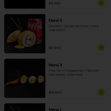
$11.990
Menú 5
Inka Roll + Gyozas de Cerdo + Coca 
Cola 220cc
$9.990
Menú 3
1 Hot Tori + 1 Cheese Tori + 1 Ebi Roll 
(env. palta) + 5 Ebi Furai
$18.990
Menú 1