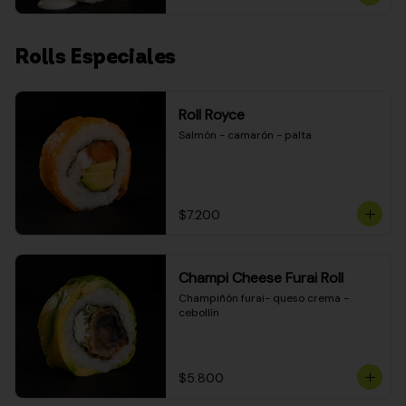
Rolls Especiales
Roll Royce
Salmón - camarón - palta
$7.200
Champi Cheese Furai Roll
Champiñón furai- queso crema - 
cebollín
$5.800