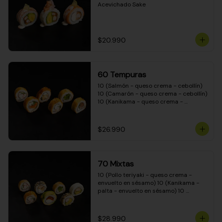
Acevichado Sake
$20.990
60 Tempuras
10 (Salmón - queso crema - cebollín) 
10 (Camarón - queso crema - cebollín) 
10 (Kanikama - queso crema - 
cebollín) 10 (Pimentón - queso crema 
- cebollín) 10 (Pollo teriyaki - queso 
crema - cebollín) 10 (Carne - queso 
$26.990
crema - cebollín)
70 Mixtas
10 (Pollo teriyaki - queso crema - 
envuelto en sésamo) 10 (Kanikama - 
palta - envuelto en sésamo) 10 
(Salmón - queso crema - envuelto en 
palta) 10 (Pollo teriyaki - queso crema 
- envuelto en queso crema) 10 
$28.990