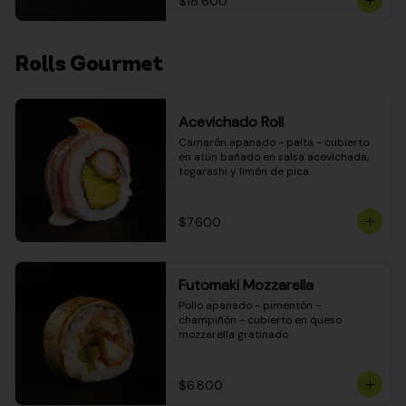
$18.600
Rolls Gourmet
Acevichado Roll
Camarón apanado - palta - cubierto 
en atún bañado en salsa acevichada, 
togarashi y limón de pica
$7.600
Futomaki Mozzarella
Pollo apanado - pimentón - 
champiñón - cubierto en queso 
mozzarella gratinado
$6.800