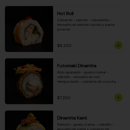
Hot Roll
Camarón - salmón - ciboulette - 
envuelto en salmón cocido y pasta 
picante
$8.200
Futomaki Dinamita
Atún apanado - queso crema - 
cebollín - envuelto en nori 
tempurizado - cubierto de crunchy 
kanikama en salsa DINAMITA!
$7.200
Dinamita Kami
Palmito - queso crema - cebollín - 
envuelto en palta y cubierto de 