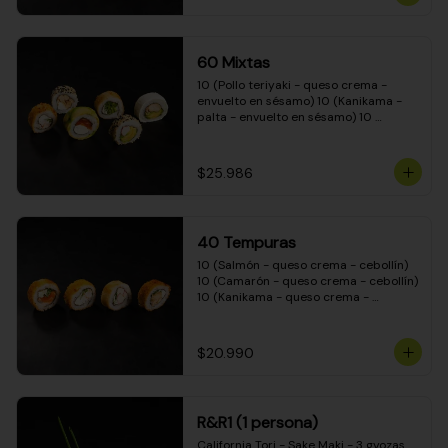
(Camarón - queso crema - cebollín - 
envuelto en masa tempura) 10 
(Kanikama - queso crema - cebollín - 
envuelto en masa tempura) 10 
60 Mixtas
(Pimentón - queso crema - cebollín - 
envuelto en masa tempura)
10 (Pollo teriyaki - queso crema - 
envuelto en sésamo) 10 (Kanikama - 
palta - envuelto en sésamo) 10 
(Salmón - queso crema - envuelto en 
palta) 10 (Pollo teriyaki - palta - 
envuelto en queso crema) 10 
$25.986
(Camarón - queso crema - cebollín - 
envuelto en masa tempura) 10 
(Pimentón - queso crema - cebollín - 
envuelto en masa tempura)
40 Tempuras
10 (Salmón - queso crema - cebollín) 
10 (Camarón - queso crema - cebollín) 
10 (Kanikama - queso crema - 
cebollín) 10 (Pollo teriyaki - queso 
crema - cebollín)
$20.990
R&R1 (1 persona)
California Tori - Sake Maki - 3 gyozas