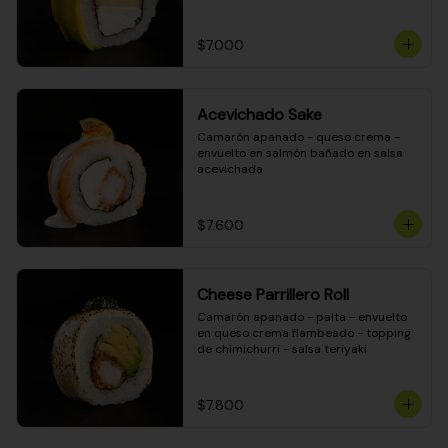
DINAMITA!
$7.000
Acevichado Sake
Camarón apanado - queso crema - 
envuelto en salmón bañado en salsa 
acevichada
$7.600
Cheese Parrillero Roll
Camarón apanado - palta - envuelto 
en queso crema flambeado - topping 
de chimichurri - salsa teriyaki
$7.800