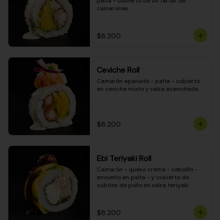
palta - cubierto de un tartar de 
camarones
$8.200
Ceviche Roll
Camarón apanado - palta - cubierto 
en ceviche mixto y salsa acevichada
$8.200
Ebi Teriyaki Roll
Camarón - queso crema - cebollín - 
envuelto en palta - y cubierto de 
cubitos de pollo en salsa teriyaki
$8.200