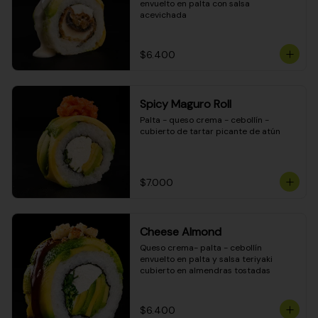
envuelto en palta con salsa 
acevichada
$6.400
Spicy Maguro Roll
Palta - queso crema - cebollín - 
cubierto de tartar picante de atún
$7.000
Cheese Almond
Queso crema- palta - cebollín 
envuelto en palta y salsa teriyaki 
cubierto en almendras tostadas
$6.400