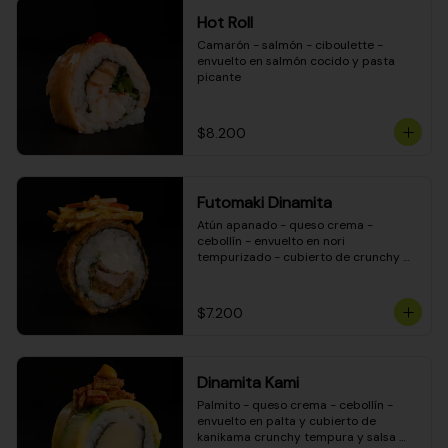
Hot Roll
Camarón - salmón - ciboulette - 
envuelto en salmón cocido y pasta 
picante
$8.200
Futomaki Dinamita
Atún apanado - queso crema - 
cebollín - envuelto en nori 
tempurizado - cubierto de crunchy 
kanikama en salsa DINAMITA!
$7.200
Dinamita Kami
Palmito - queso crema - cebollín - 
envuelto en palta y cubierto de 
kanikama crunchy tempura y salsa 