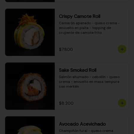
Crispy Camote Roll
Camarón apanado - queso crema - 
envuelto en palta - topping de 
crujiente de camote frito
$7.800
Sake Smoked Roll
Salmón ahumado - cebollín - queso 
crema - envuelto en masa tempura 
con merkén
$8.200
Avocado Acevichado
Champiñón furai - queso crema 