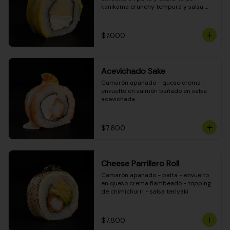
kanikama crunchy tempura y salsa 
DINAMITA!
$7.000
Acevichado Sake
Camarón apanado - queso crema - 
envuelto en salmón bañado en salsa 
acevichada
$7.600
Cheese Parrillero Roll
Camarón apanado - palta - envuelto 
en queso crema flambeado - topping 
de chimichurri - salsa teriyaki
$7.800