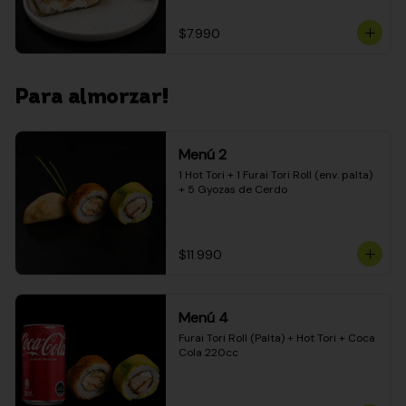
$7.990
Para almorzar!
Menú 2
1 Hot Tori + 1 Furai Tori Roll (env. palta) 
+ 5 Gyozas de Cerdo
$11.990
Menú 4
Furai Tori Roll (Palta) + Hot Tori + Coca 
Cola 220cc