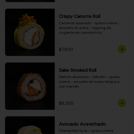
Crispy Camote Roll
Camarón apanado - queso crema - 
envuelto en palta - topping de 
crujiente de camote frito
$7.800
Sake Smoked Roll
Salmón ahumado - cebollín - queso 
crema - envuelto en masa tempura 
con merkén
$8.200
Avocado Acevichado
Champiñón furai - queso crema 