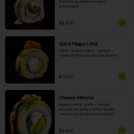
envuelto en palta con salsa 
acevichada
$6.400
Spicy Maguro Roll
Palta - queso crema - cebollín - 
cubierto de tartar picante de atún
$7.000
Cheese Almond
Queso crema- palta - cebollín 
envuelto en palta y salsa teriyaki 
cubierto en almendras tostadas
$6.400