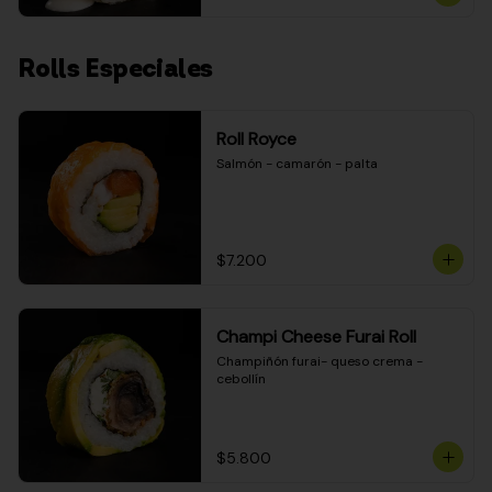
Rolls Especiales
Roll Royce
Salmón - camarón - palta
$7.200
Champi Cheese Furai Roll
Champiñón furai- queso crema - 
cebollín
$5.800