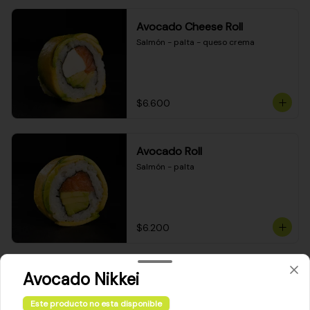
Avocado Cheese Roll
Salmón - palta - queso crema
$6.600
Avocado Roll
Salmón - palta
$6.200
Avocado Nikkei
Maki Cheese Roll
Kanikama - queso crema - palta
Este producto no esta disponible