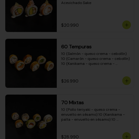
Acevichado Sake
$20.990
60 Tempuras
10 (Salmón - queso crema - cebollín) 
10 (Camarón - queso crema - cebollín) 
10 (Kanikama - queso crema - 
cebollín) 10 (Pimentón - queso crema 
- cebollín) 10 (Pollo teriyaki - queso 
crema - cebollín) 10 (Carne - queso 
$26.990
crema - cebollín)
70 Mixtas
10 (Pollo teriyaki - queso crema - 
envuelto en sésamo) 10 (Kanikama - 
palta - envuelto en sésamo) 10 
(Salmón - queso crema - envuelto en 
palta) 10 (Pollo teriyaki - queso crema 
- envuelto en queso crema) 10 
$28.990