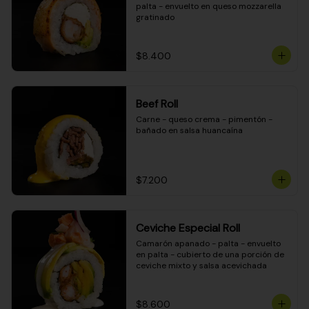
palta - envuelto en queso mozzarella 
gratinado
$8.400
Beef Roll
Carne - queso crema - pimentón - 
bañado en salsa huancaína
$7.200
Ceviche Especial Roll
Camarón apanado - palta - envuelto 
en palta - cubierto de una porción de 
ceviche mixto y salsa acevichada
$8.600