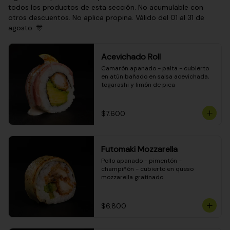
todos los productos de esta sección. No acumulable con
otros descuentos. No aplica propina. Válido del 01 al 31 de
agosto. 🎊
Acevichado Roll
Camarón apanado - palta - cubierto 
en atún bañado en salsa acevichada, 
togarashi y limón de pica
$7.600
Futomaki Mozzarella
Pollo apanado - pimentón - 
champiñón - cubierto en queso 
mozzarella gratinado
$6.800