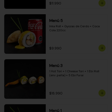
$11.990
Menú 5
Inka Roll + Gyozas de Cerdo + Coca 
Cola 220cc
$9.990
Menú 3
1 Hot Tori + 1 Cheese Tori + 1 Ebi Roll 
(env. palta) + 5 Ebi Furai
$18.990
Menú 1