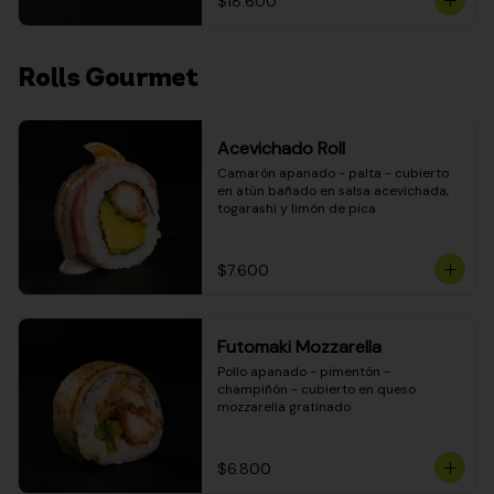
$18.600
Rolls Gourmet
Acevichado Roll
Camarón apanado - palta - cubierto 
en atún bañado en salsa acevichada, 
togarashi y limón de pica
$7.600
Futomaki Mozzarella
Pollo apanado - pimentón - 
champiñón - cubierto en queso 
mozzarella gratinado
$6.800