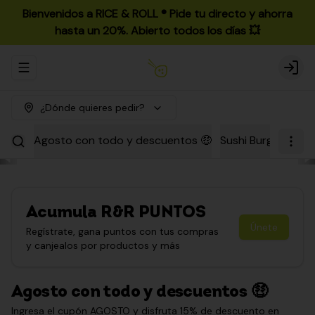
Bienvenidos a RICE & ROLL ®️ Pide tu directo y ahorra
hasta un 20%. Abierto todos los días 💥
Abrir menu de navegación
Login
¿Dónde quieres pedir?
Agosto con todo y descuentos 🤑
Sushi Burgers
Par
Acumula
R&R PUNTOS
Únete
Regístrate, gana puntos con tus compras
y canjealos por productos y más
Agosto con todo y descuentos 🤑
Ingresa el cupón AGOSTO y disfruta 15% de descuento en