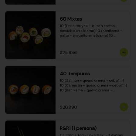
(Camarón - queso crema - cebollín - 
envuelto en masa tempura) 10 
(Kanikama - queso crema - cebollín - 
envuelto en masa tempura) 10 
60 Mixtas
(Pimentón - queso crema - cebollín - 
envuelto en masa tempura)
10 (Pollo teriyaki - queso crema - 
envuelto en sésamo) 10 (Kanikama - 
palta - envuelto en sésamo) 10 
(Salmón - queso crema - envuelto en 
palta) 10 (Pollo teriyaki - palta - 
envuelto en queso crema) 10 
$25.986
(Camarón - queso crema - cebollín - 
envuelto en masa tempura) 10 
(Pimentón - queso crema - cebollín - 
envuelto en masa tempura)
40 Tempuras
10 (Salmón - queso crema - cebollín) 
10 (Camarón - queso crema - cebollín) 
10 (Kanikama - queso crema - 
cebollín) 10 (Pollo teriyaki - queso 
crema - cebollín)
$20.990
R&R1 (1 persona)
California Tori - Sake Maki - 3 gyozas