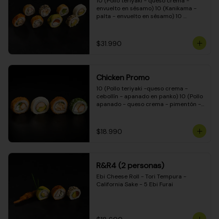
10 (Pollo teriyaki - queso crema - 
envuelto en sésamo) 10 (Kanikama - 
palta - envuelto en sésamo) 10 
(Salmón - queso crema - envuelto en 
palta) 10 (Pollo teriyaki - palta - 
envuelto en queso crema) 10 
$31.990
(Camarón - queso crema - cebollín - 
envuelto en masa tempura) 10 
(Kanikama - queso crema - cebollín - 
envuelto en masa tempura) 10 (Pollo 
Chicken Promo
teriyaki - queso crema - cebollín - 
envuelto en masa tempura) 10 
10 (Pollo teriyaki -queso crema - 
(Pimentón - queso crema - cebollín - 
cebollín - apanado en panko) 10 (Pollo 
envuelto en masa tempura)
apanado - queso crema - pimentón - 
apanado en panko) 10 (Pollo apanado 
- queso crema - palmito - envuelto en 
ciboulette) 10 (Pollo teriyaki - palta - 
$18.990
envuelto en queso crema)
R&R4 (2 personas)
Ebi Cheese Roll - Tori Tempura - 
California Sake - 5 Ebi Furai