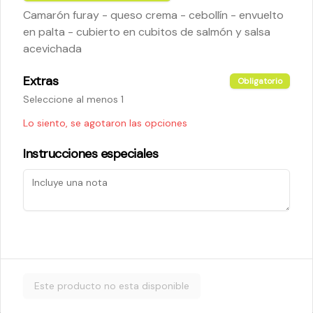
Camarón furay - queso crema - cebollín - envuelto
en palta - cubierto en cubitos de salmón y salsa
$5.200
acevichada
Extras
Obligatorio
Cheese Roll
Seleccione al menos 1
Queso crema - palta - cebollín
Lo siento, se agotaron las opciones
Instrucciones especiales
$5.200
Ebi Roll
Camarón - palta
Este producto no esta disponible
$5.800