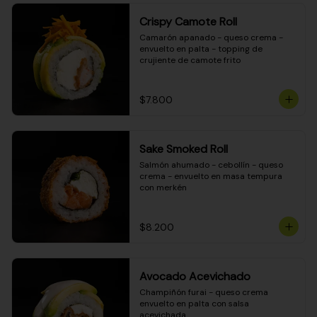
Crispy Camote Roll
Camarón apanado - queso crema - 
envuelto en palta - topping de 
crujiente de camote frito
$7.800
Sake Smoked Roll
Salmón ahumado - cebollín - queso 
crema - envuelto en masa tempura 
con merkén
$8.200
Avocado Acevichado
Champiñón furai - queso crema 
envuelto en palta con salsa 
acevichada