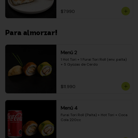
$7.990
Para almorzar!
Menú 2
1 Hot Tori + 1 Furai Tori Roll (env. palta) 
+ 5 Gyozas de Cerdo
$11.990
Menú 4
Furai Tori Roll (Palta) + Hot Tori + Coca 
Cola 220cc