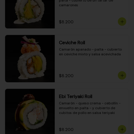
palta - cubierto de un tartar de 
camarones
$8.200
Ceviche Roll
Camarón apanado - palta - cubierto 
en ceviche mixto y salsa acevichada
$8.200
Ebi Teriyaki Roll
Camarón - queso crema - cebollín - 
envuelto en palta - y cubierto de 
cubitos de pollo en salsa teriyaki
$8.200