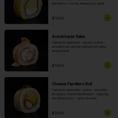
kanikama crunchy tempura y salsa 
DINAMITA!
$7.000
Acevichado Sake
Camarón apanado - queso crema - 
envuelto en salmón bañado en salsa 
acevichada
$7.600
Cheese Parrillero Roll
Camarón apanado - palta - envuelto 
en queso crema flambeado - topping 
de chimichurri - salsa teriyaki
$7.800