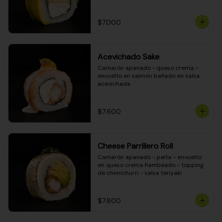
DINAMITA!
$7.000
Acevichado Sake
Camarón apanado - queso crema - 
envuelto en salmón bañado en salsa 
acevichada
$7.600
Cheese Parrillero Roll
Camarón apanado - palta - envuelto 
en queso crema flambeado - topping 
de chimichurri - salsa teriyaki
$7.800