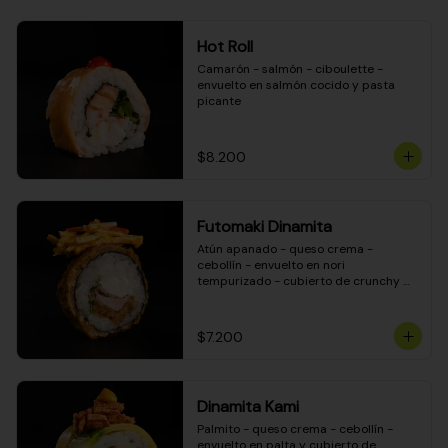
Hot Roll
Camarón - salmón - ciboulette - 
envuelto en salmón cocido y pasta 
picante
$8.200
Futomaki Dinamita
Atún apanado - queso crema - 
cebollín - envuelto en nori 
tempurizado - cubierto de crunchy 
kanikama en salsa DINAMITA!
$7.200
Dinamita Kami
Palmito - queso crema - cebollín - 
envuelto en palta y cubierto de 