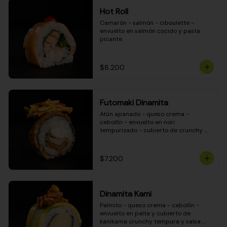
Hot Roll
Camarón - salmón - ciboulette - 
envuelto en salmón cocido y pasta 
picante
$8.200
Futomaki Dinamita
Atún apanado - queso crema - 
cebollín - envuelto en nori 
tempurizado - cubierto de crunchy 
kanikama en salsa DINAMITA!
$7.200
Dinamita Kami
Palmito - queso crema - cebollín - 
envuelto en palta y cubierto de 
kanikama crunchy tempura y salsa 