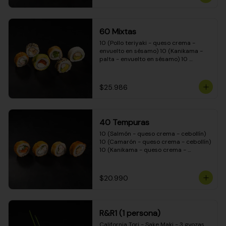
(Camarón - queso crema - cebollín - 
envuelto en masa tempura) 10 
(Kanikama - queso crema - cebollín - 
envuelto en masa tempura) 10 
60 Mixtas
(Pimentón - queso crema - cebollín - 
envuelto en masa tempura)
10 (Pollo teriyaki - queso crema - 
envuelto en sésamo) 10 (Kanikama - 
palta - envuelto en sésamo) 10 
(Salmón - queso crema - envuelto en 
palta) 10 (Pollo teriyaki - palta - 
envuelto en queso crema) 10 
$25.986
(Camarón - queso crema - cebollín - 
envuelto en masa tempura) 10 
(Pimentón - queso crema - cebollín - 
envuelto en masa tempura)
40 Tempuras
10 (Salmón - queso crema - cebollín) 
10 (Camarón - queso crema - cebollín) 
10 (Kanikama - queso crema - 
cebollín) 10 (Pollo teriyaki - queso 
crema - cebollín)
$20.990
R&R1 (1 persona)
California Tori - Sake Maki - 3 gyozas