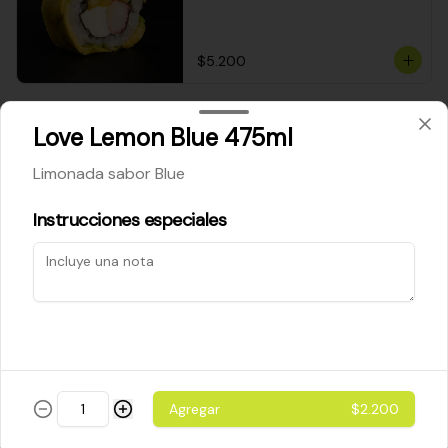
$5.200
Cheese Roll
Love Lemon Blue 475ml
Queso crema - palta - cebollín
Limonada sabor Blue
Instrucciones especiales
$5.200
Ebi Roll
Camarón - palta
Agregar
$2.200
$5.800