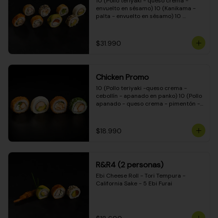
10 (Pollo teriyaki - queso crema - 
envuelto en sésamo) 10 (Kanikama - 
palta - envuelto en sésamo) 10 
(Salmón - queso crema - envuelto en 
palta) 10 (Pollo teriyaki - palta - 
envuelto en queso crema) 10 
$31.990
(Camarón - queso crema - cebollín - 
envuelto en masa tempura) 10 
(Kanikama - queso crema - cebollín - 
envuelto en masa tempura) 10 (Pollo 
Chicken Promo
teriyaki - queso crema - cebollín - 
envuelto en masa tempura) 10 
10 (Pollo teriyaki -queso crema - 
(Pimentón - queso crema - cebollín - 
cebollín - apanado en panko) 10 (Pollo 
envuelto en masa tempura)
apanado - queso crema - pimentón - 
apanado en panko) 10 (Pollo apanado 
- queso crema - palmito - envuelto en 
ciboulette) 10 (Pollo teriyaki - palta - 
$18.990
envuelto en queso crema)
R&R4 (2 personas)
Ebi Cheese Roll - Tori Tempura - 
California Sake - 5 Ebi Furai