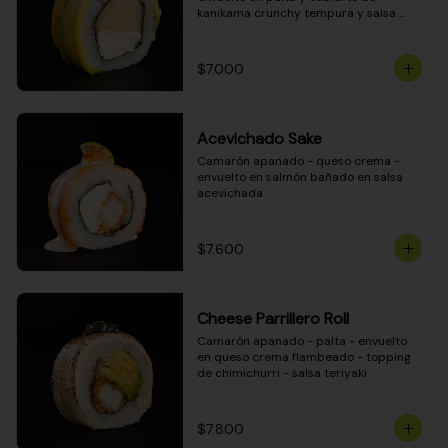
kanikama crunchy tempura y salsa 
DINAMITA!
$7.000
Acevichado Sake
Camarón apanado - queso crema - 
envuelto en salmón bañado en salsa 
acevichada
$7.600
Cheese Parrillero Roll
Camarón apanado - palta - envuelto 
en queso crema flambeado - topping 
de chimichurri - salsa teriyaki
$7.800