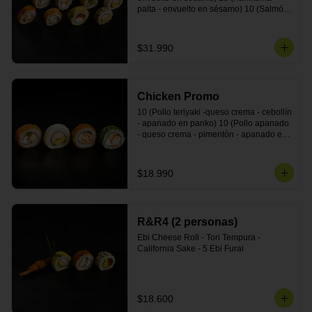
palta - envuelto en sésamo) 10 (Salmón 
- queso crema - envuelto en palta) 10 
(Pollo teriyaki - palta - envuelto en queso 
crema) 10 (Camarón - queso crema - 
$31.990
cebollín - envuelto en masa tempura) 10 
(Kanikama - queso crema - cebollín - 
envuelto en masa tempura) 10 (Pollo 
teriyaki - queso crema - cebollín - 
Chicken Promo
envuelto en masa tempura) 10 
(Pimentón - queso crema - cebollín - 
10 (Pollo teriyaki -queso crema - cebollín 
envuelto en masa tempura)
- apanado en panko) 10 (Pollo apanado 
- queso crema - pimentón - apanado en 
panko) 10 (Pollo apanado - queso 
crema - palmito - envuelto en ciboulette) 
10 (Pollo teriyaki - palta - envuelto en 
$18.990
queso crema)
R&R4 (2 personas)
Ebi Cheese Roll - Tori Tempura - 
California Sake - 5 Ebi Furai
$18.600