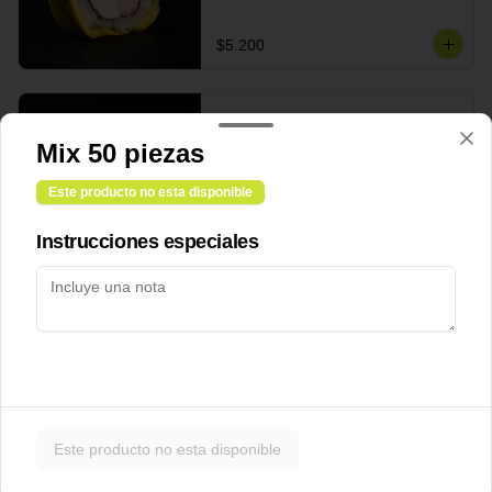
$5.200
Cheese Roll
Mix 50 piezas
Queso crema - palta - cebollín
Este producto no esta disponible
Instrucciones especiales
$5.200
Ebi Roll
Camarón - palta
$5.800
Este producto no esta disponible