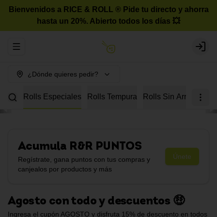
Bienvenidos a RICE & ROLL ®️ Pide tu directo y ahorra
hasta un 20%. Abierto todos los días 💥
Abrir menu de navegación
Login
¿Dónde quieres pedir?
urmet
Rolls Especiales
Rolls Tempura
Rolls Sin Arroz
Roll
Acumula
R&R PUNTOS
Únete
Regístrate, gana puntos con tus compras y
canjealos por productos y más
Agosto con todo y descuentos 🤑
Ingresa el cupón AGOSTO y disfruta 15% de descuento en todos