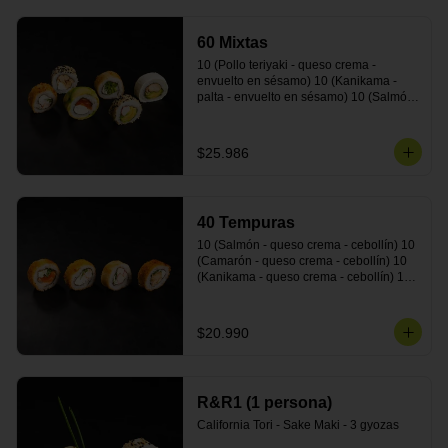
cebollín - envuelto en masa tempura) 10 
(Pimentón - queso crema - cebollín - 
60 Mixtas
envuelto en masa tempura)
10 (Pollo teriyaki - queso crema - 
envuelto en sésamo) 10 (Kanikama - 
palta - envuelto en sésamo) 10 (Salmón 
- queso crema - envuelto en palta) 10 
(Pollo teriyaki - palta - envuelto en queso 
crema) 10 (Camarón - queso crema - 
$25.986
cebollín - envuelto en masa tempura) 10 
(Pimentón - queso crema - cebollín - 
envuelto en masa tempura)
40 Tempuras
10 (Salmón - queso crema - cebollín) 10 
(Camarón - queso crema - cebollín) 10 
(Kanikama - queso crema - cebollín) 10 
(Pollo teriyaki - queso crema - cebollín)
$20.990
R&R1 (1 persona)
California Tori - Sake Maki - 3 gyozas