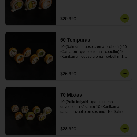
$20.990
60 Tempuras
10 (Salmón - queso crema - cebollín) 10 
(Camarón - queso crema - cebollín) 10 
(Kanikama - queso crema - cebollín) 10 
(Pimentón - queso crema - cebollín) 10 
(Pollo teriyaki - queso crema - cebollín) 
10 (Carne - queso crema - cebollín)
$26.990
70 Mixtas
10 (Pollo teriyaki - queso crema - 
envuelto en sésamo) 10 (Kanikama - 
palta - envuelto en sésamo) 10 (Salmón 
- queso crema - envuelto en palta) 10 
(Pollo teriyaki - queso crema - envuelto 
en queso crema) 10 (Camarón - queso 
$28.990
crema - cebollín - envuelto en masa 
tempura) 10 (Kanikama - queso crema - 