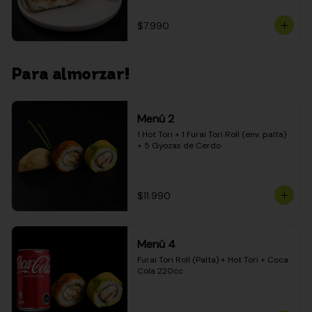
$7.990
Para almorzar!
Menú 2
1 Hot Tori + 1 Furai Tori Roll (env. palta) 
+ 5 Gyozas de Cerdo
$11.990
Menú 4
Furai Tori Roll (Palta) + Hot Tori + Coca 
Cola 220cc