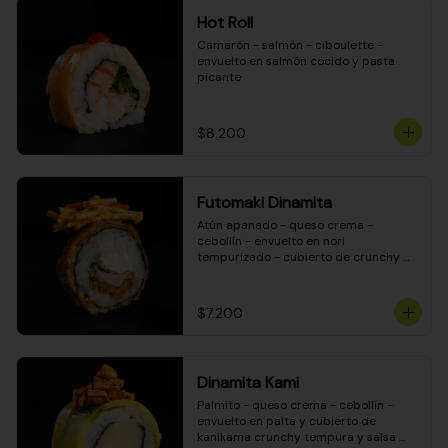
Hot Roll
Camarón - salmón - ciboulette - 
envuelto en salmón cocido y pasta 
picante
$8.200
Futomaki Dinamita
Atún apanado - queso crema - 
cebollín - envuelto en nori 
tempurizado - cubierto de crunchy 
kanikama en salsa DINAMITA!
$7.200
Dinamita Kami
Palmito - queso crema - cebollín - 
envuelto en palta y cubierto de 
kanikama crunchy tempura y salsa 