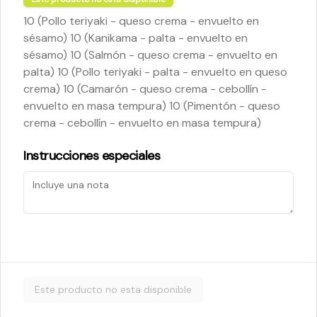
10 (Pollo teriyaki - queso crema - envuelto en
sésamo) 10 (Kanikama - palta - envuelto en
$5.200
sésamo) 10 (Salmón - queso crema - envuelto en
palta) 10 (Pollo teriyaki - palta - envuelto en queso
crema) 10 (Camarón - queso crema - cebollín -
Cheese Roll
envuelto en masa tempura) 10 (Pimentón - queso
Queso crema - palta - cebollín
crema - cebollín - envuelto en masa tempura)
Instrucciones especiales
$5.200
Ebi Roll
Camarón - palta
Este producto no esta disponible
$5.800