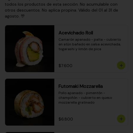
todos los productos de esta sección. No acumulable con
otros descuentos. No aplica propina. Válido del 01 al 31 de
agosto. 🎊
Acevichado Roll
Camarón apanado - palta - cubierto 
en atún bañado en salsa acevichada, 
togarashi y limón de pica
$7.600
Futomaki Mozzarella
Pollo apanado - pimentón - 
champiñón - cubierto en queso 
mozzarella gratinado
$6.800