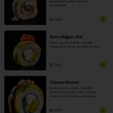
envuelto en palta con salsa 
acevichada
$6.400
Spicy Maguro Roll
Palta - queso crema - cebollín - 
cubierto de tartar picante de atún
$7.000
Cheese Almond
Queso crema- palta - cebollín 
envuelto en palta y salsa teriyaki 
cubierto en almendras tostadas
$6.400