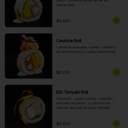
palta - cubierto de un tartar de 
camarones
$8.200
Ceviche Roll
Camarón apanado - palta - cubierto 
en ceviche mixto y salsa acevichada
$8.200
Ebi Teriyaki Roll
Camarón - queso crema - cebollín - 
envuelto en palta - y cubierto de 
cubitos de pollo en salsa teriyaki
$8.200