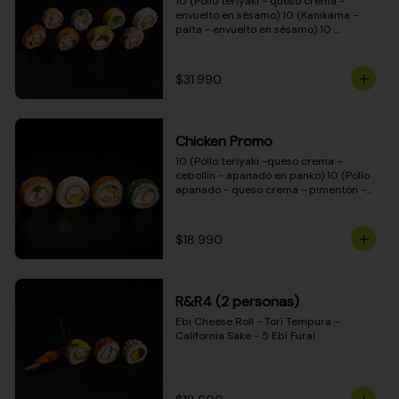
10 (Pollo teriyaki - queso crema - 
envuelto en sésamo) 10 (Kanikama - 
palta - envuelto en sésamo) 10 
(Salmón - queso crema - envuelto en 
palta) 10 (Pollo teriyaki - palta - 
envuelto en queso crema) 10 
$31.990
(Camarón - queso crema - cebollín - 
envuelto en masa tempura) 10 
(Kanikama - queso crema - cebollín - 
envuelto en masa tempura) 10 (Pollo 
Chicken Promo
teriyaki - queso crema - cebollín - 
envuelto en masa tempura) 10 
10 (Pollo teriyaki -queso crema - 
(Pimentón - queso crema - cebollín - 
cebollín - apanado en panko) 10 (Pollo 
envuelto en masa tempura)
apanado - queso crema - pimentón - 
apanado en panko) 10 (Pollo apanado 
- queso crema - palmito - envuelto en 
ciboulette) 10 (Pollo teriyaki - palta - 
$18.990
envuelto en queso crema)
R&R4 (2 personas)
Ebi Cheese Roll - Tori Tempura - 
California Sake - 5 Ebi Furai