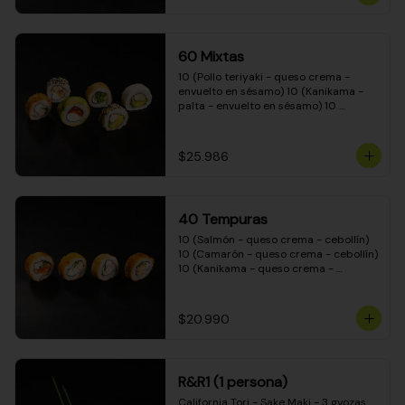
(Camarón - queso crema - cebollín - 
envuelto en masa tempura) 10 
(Kanikama - queso crema - cebollín - 
envuelto en masa tempura) 10 
60 Mixtas
(Pimentón - queso crema - cebollín - 
envuelto en masa tempura)
10 (Pollo teriyaki - queso crema - 
envuelto en sésamo) 10 (Kanikama - 
palta - envuelto en sésamo) 10 
(Salmón - queso crema - envuelto en 
palta) 10 (Pollo teriyaki - palta - 
envuelto en queso crema) 10 
$25.986
(Camarón - queso crema - cebollín - 
envuelto en masa tempura) 10 
(Pimentón - queso crema - cebollín - 
envuelto en masa tempura)
40 Tempuras
10 (Salmón - queso crema - cebollín) 
10 (Camarón - queso crema - cebollín) 
10 (Kanikama - queso crema - 
cebollín) 10 (Pollo teriyaki - queso 
crema - cebollín)
$20.990
R&R1 (1 persona)
California Tori - Sake Maki - 3 gyozas