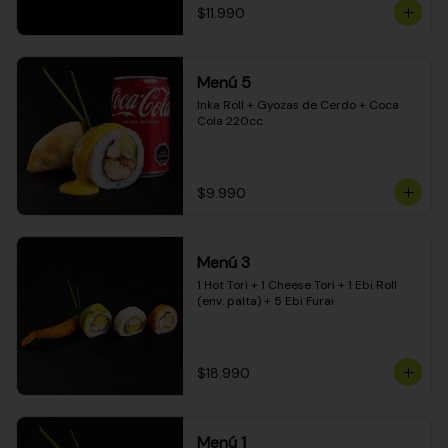
$11.990
Menú 5
Inka Roll + Gyozas de Cerdo + Coca 
Cola 220cc
$9.990
Menú 3
1 Hot Tori + 1 Cheese Tori + 1 Ebi Roll 
(env. palta) + 5 Ebi Furai
$18.990
Menú 1