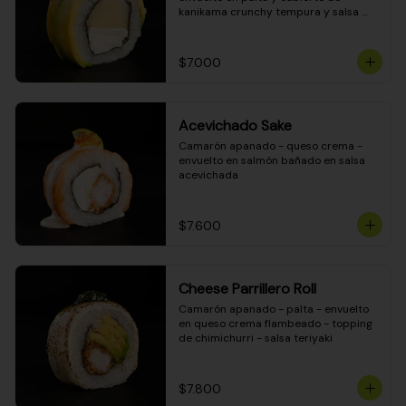
kanikama crunchy tempura y salsa 
DINAMITA!
$7.000
Acevichado Sake
Camarón apanado - queso crema - 
envuelto en salmón bañado en salsa 
acevichada
$7.600
Cheese Parrillero Roll
Camarón apanado - palta - envuelto 
en queso crema flambeado - topping 
de chimichurri - salsa teriyaki
$7.800