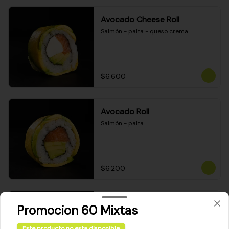
Avocado Cheese Roll
Salmón - palta - queso crema
$6.600
Avocado Roll
Salmón - palta
$6.200
Maki Cheese Roll
Promocion 60 Mixtas
Kanikama - queso crema - palta
Este producto no esta disponible