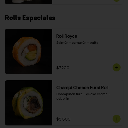
Rolls Especiales
Roll Royce
Salmón - camarón - palta
$7.200
Champi Cheese Furai Roll
Champiñón furai- queso crema - 
cebollín
$5.800