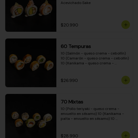
Acevichado Sake
$20.990
60 Tempuras
10 (Salmón - queso crema - cebollín) 
10 (Camarón - queso crema - cebollín) 
10 (Kanikama - queso crema - 
cebollín) 10 (Pimentón - queso crema 
- cebollín) 10 (Pollo teriyaki - queso 
crema - cebollín) 10 (Carne - queso 
$26.990
crema - cebollín)
70 Mixtas
10 (Pollo teriyaki - queso crema - 
envuelto en sésamo) 10 (Kanikama - 
palta - envuelto en sésamo) 10 
(Salmón - queso crema - envuelto en 
palta) 10 (Pollo teriyaki - queso crema 
- envuelto en queso crema) 10 
$28.990