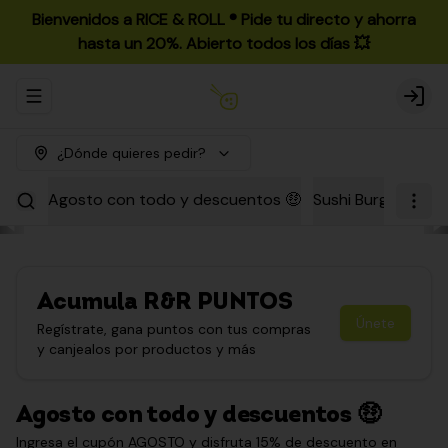
Bienvenidos a RICE & ROLL ®️ Pide tu directo y ahorra
hasta un 20%. Abierto todos los días 💥
Abrir menu de navegación
Login
¿Dónde quieres pedir?
Agosto con todo y descuentos 🤑
Sushi Burgers
Par
Acumula
R&R PUNTOS
Únete
Regístrate, gana puntos con tus compras
y canjealos por productos y más
Agosto con todo y descuentos 🤑
Ingresa el cupón AGOSTO y disfruta 15% de descuento en