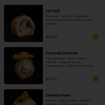
Hot Roll
Camarón - salmón - ciboulette - 
envuelto en salmón cocido y pasta 
picante
$8.200
Futomaki Dinamita
Atún apanado - queso crema - 
cebollín - envuelto en nori 
tempurizado - cubierto de crunchy 
kanikama en salsa DINAMITA!
$7.200
Dinamita Kami
Palmito - queso crema - cebollín - 
envuelto en palta y cubierto de 