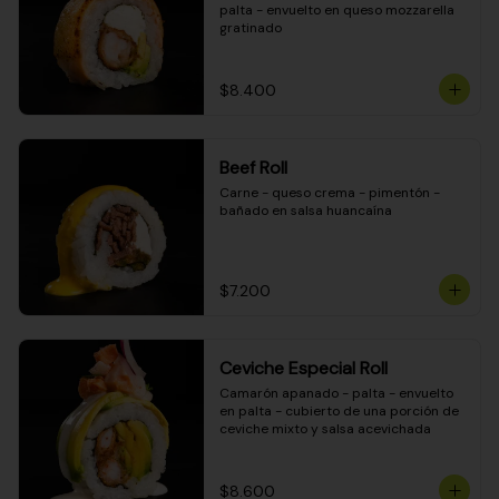
palta - envuelto en queso mozzarella 
gratinado
$8.400
Beef Roll
Carne - queso crema - pimentón - 
bañado en salsa huancaína
$7.200
Ceviche Especial Roll
Camarón apanado - palta - envuelto 
en palta - cubierto de una porción de 
ceviche mixto y salsa acevichada
$8.600