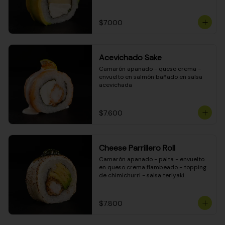
DINAMITA!
$7.000
Acevichado Sake
Camarón apanado - queso crema - 
envuelto en salmón bañado en salsa 
acevichada
$7.600
Cheese Parrillero Roll
Camarón apanado - palta - envuelto 
en queso crema flambeado - topping 
de chimichurri - salsa teriyaki
$7.800