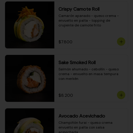
Crispy Camote Roll
Camarón apanado - queso crema - 
envuelto en palta - topping de 
crujiente de camote frito
$7.800
Sake Smoked Roll
Salmón ahumado - cebollín - queso 
crema - envuelto en masa tempura 
con merkén
$8.200
Avocado Acevichado
Champiñón furai - queso crema 
envuelto en palta con salsa 
acevichada