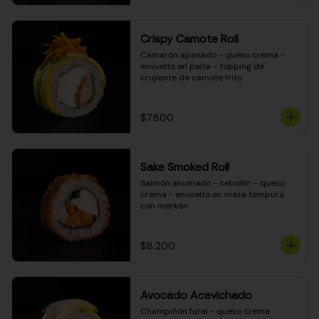
Crispy Camote Roll
Camarón apanado - queso crema - 
envuelto en palta - topping de 
crujiente de camote frito
$7.800
Sake Smoked Roll
Salmón ahumado - cebollín - queso 
crema - envuelto en masa tempura 
con merkén
$8.200
Avocado Acevichado
Champiñón furai - queso crema 