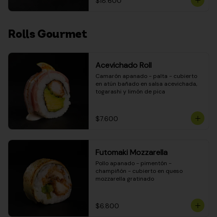
$18.600
Rolls Gourmet
Acevichado Roll
Camarón apanado - palta - cubierto 
en atún bañado en salsa acevichada, 
togarashi y limón de pica
$7.600
Futomaki Mozzarella
Pollo apanado - pimentón - 
champiñón - cubierto en queso 
mozzarella gratinado
$6.800