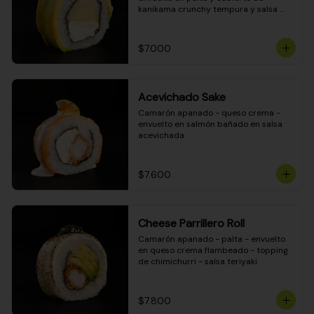
kanikama crunchy tempura y salsa 
DINAMITA!
$7.000
Acevichado Sake
Camarón apanado - queso crema - 
envuelto en salmón bañado en salsa 
acevichada
$7.600
Cheese Parrillero Roll
Camarón apanado - palta - envuelto 
en queso crema flambeado - topping 
de chimichurri - salsa teriyaki
$7.800