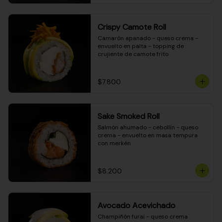
Crispy Camote Roll
Camarón apanado - queso crema - 
envuelto en palta - topping de 
crujiente de camote frito
$7.800
Sake Smoked Roll
Salmón ahumado - cebollín - queso 
crema - envuelto en masa tempura 
con merkén
$8.200
Avocado Acevichado
Champiñón furai - queso crema 