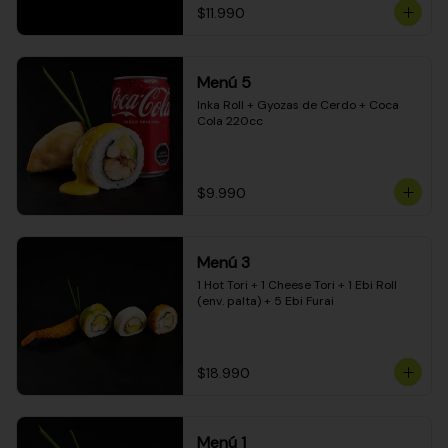
$11.990
Menú 5
Inka Roll + Gyozas de Cerdo + Coca 
Cola 220cc
$9.990
Menú 3
1 Hot Tori + 1 Cheese Tori + 1 Ebi Roll 
(env. palta) + 5 Ebi Furai
$18.990
Menú 1