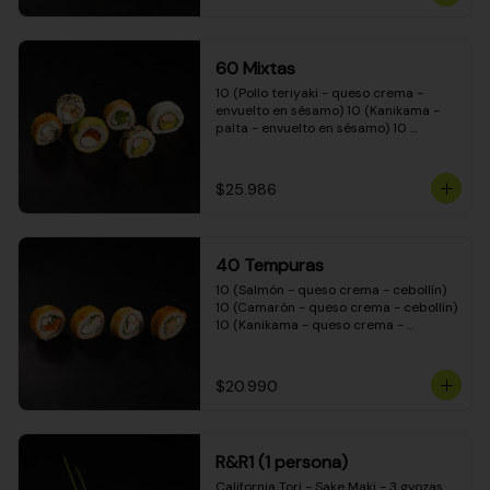
(Camarón - queso crema - cebollín - 
envuelto en masa tempura) 10 
(Kanikama - queso crema - cebollín - 
envuelto en masa tempura) 10 
60 Mixtas
(Pimentón - queso crema - cebollín - 
envuelto en masa tempura)
10 (Pollo teriyaki - queso crema - 
envuelto en sésamo) 10 (Kanikama - 
palta - envuelto en sésamo) 10 
(Salmón - queso crema - envuelto en 
palta) 10 (Pollo teriyaki - palta - 
envuelto en queso crema) 10 
$25.986
(Camarón - queso crema - cebollín - 
envuelto en masa tempura) 10 
(Pimentón - queso crema - cebollín - 
envuelto en masa tempura)
40 Tempuras
10 (Salmón - queso crema - cebollín) 
10 (Camarón - queso crema - cebollín) 
10 (Kanikama - queso crema - 
cebollín) 10 (Pollo teriyaki - queso 
crema - cebollín)
$20.990
R&R1 (1 persona)
California Tori - Sake Maki - 3 gyozas