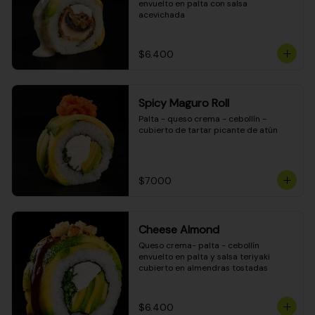
envuelto en palta con salsa 
acevichada
$6.400
Spicy Maguro Roll
Palta - queso crema - cebollín - 
cubierto de tartar picante de atún
$7.000
Cheese Almond
Queso crema- palta - cebollín 
envuelto en palta y salsa teriyaki 
cubierto en almendras tostadas
$6.400