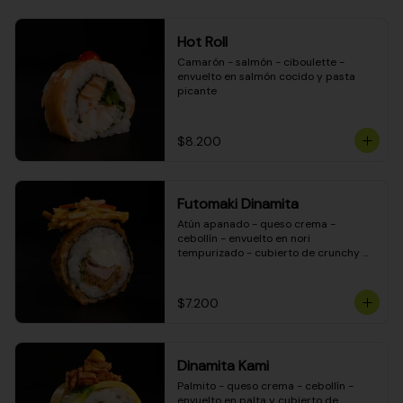
Hot Roll
Camarón - salmón - ciboulette - 
envuelto en salmón cocido y pasta 
picante
$8.200
Futomaki Dinamita
Atún apanado - queso crema - 
cebollín - envuelto en nori 
tempurizado - cubierto de crunchy 
kanikama en salsa DINAMITA!
$7.200
Dinamita Kami
Palmito - queso crema - cebollín - 
envuelto en palta y cubierto de 