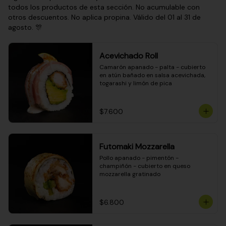
todos los productos de esta sección. No acumulable con
otros descuentos. No aplica propina. Válido del 01 al 31 de
agosto. 🎊
Acevichado Roll
Camarón apanado - palta - cubierto 
en atún bañado en salsa acevichada, 
togarashi y limón de pica
$7.600
Futomaki Mozzarella
Pollo apanado - pimentón - 
champiñón - cubierto en queso 
mozzarella gratinado
$6.800