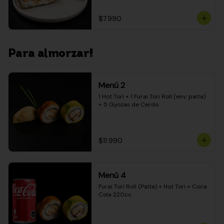
$7.990
Para almorzar!
Menú 2
1 Hot Tori + 1 Furai Tori Roll (env. palta) 
+ 5 Gyozas de Cerdo
$11.990
Menú 4
Furai Tori Roll (Palta) + Hot Tori + Coca 
Cola 220cc