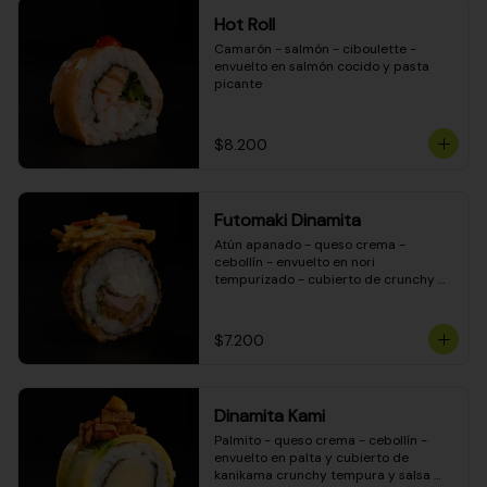
Hot Roll
Camarón - salmón - ciboulette - 
envuelto en salmón cocido y pasta 
picante
$8.200
Futomaki Dinamita
Atún apanado - queso crema - 
cebollín - envuelto en nori 
tempurizado - cubierto de crunchy 
kanikama en salsa DINAMITA!
$7.200
Dinamita Kami
Palmito - queso crema - cebollín - 
envuelto en palta y cubierto de 
kanikama crunchy tempura y salsa 