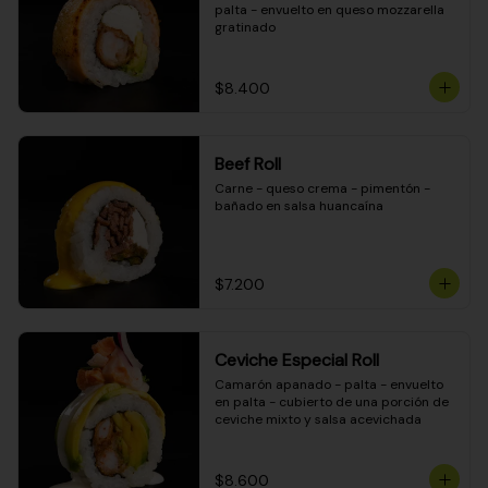
palta - envuelto en queso mozzarella 
gratinado
$8.400
Beef Roll
Carne - queso crema - pimentón - 
bañado en salsa huancaína
$7.200
Ceviche Especial Roll
Camarón apanado - palta - envuelto 
en palta - cubierto de una porción de 
ceviche mixto y salsa acevichada
$8.600