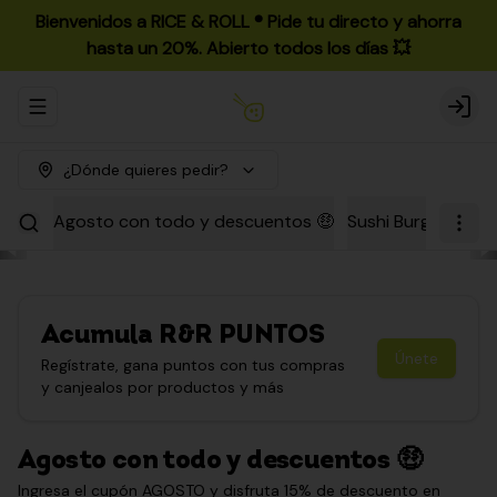
Bienvenidos a RICE & ROLL ®️ Pide tu directo y ahorra
hasta un 20%. Abierto todos los días 💥
Abrir menu de navegación
Login
¿Dónde quieres pedir?
Agosto con todo y descuentos 🤑
Sushi Burgers
Par
Acumula
R&R PUNTOS
Únete
Regístrate, gana puntos con tus compras
y canjealos por productos y más
Agosto con todo y descuentos 🤑
Ingresa el cupón AGOSTO y disfruta 15% de descuento en