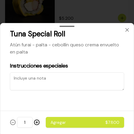
$5.200
Tuna Special Roll
Cheese Roll
Atún furai - palta - cebollín queso crema envuelto
Queso crema - palta - cebollín
en palta
Instrucciones especiales
$5.200
Ebi Roll
Camarón - palta
Agregar
$7.800
$5.800