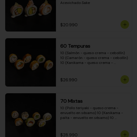
Acevichado Sake
$20.990
60 Tempuras
10 (Salmón - queso crema - cebollín) 
10 (Camarón - queso crema - cebollín) 
10 (Kanikama - queso crema - 
cebollín) 10 (Pimentón - queso crema 
- cebollín) 10 (Pollo teriyaki - queso 
crema - cebollín) 10 (Carne - queso 
$26.990
crema - cebollín)
70 Mixtas
10 (Pollo teriyaki - queso crema - 
envuelto en sésamo) 10 (Kanikama - 
palta - envuelto en sésamo) 10 
(Salmón - queso crema - envuelto en 
palta) 10 (Pollo teriyaki - queso crema 
- envuelto en queso crema) 10 
$28.990