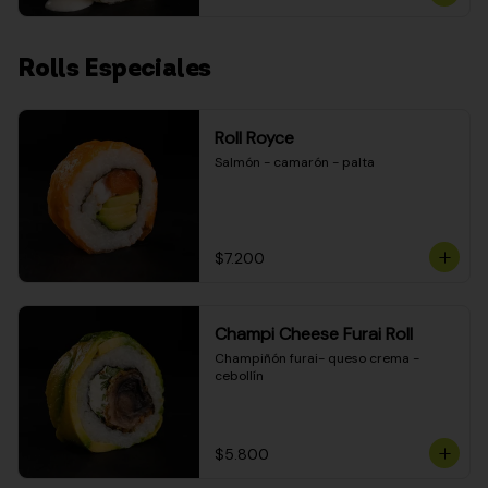
Rolls Especiales
Roll Royce
Salmón - camarón - palta
$7.200
Champi Cheese Furai Roll
Champiñón furai- queso crema - 
cebollín
$5.800