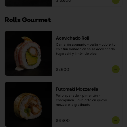
$18.600
Rolls Gourmet
Acevichado Roll
Camarón apanado - palta - cubierto 
en atún bañado en salsa acevichada, 
togarashi y limón de pica
$7.600
Futomaki Mozzarella
Pollo apanado - pimentón - 
champiñón - cubierto en queso 
mozzarella gratinado
$6.800