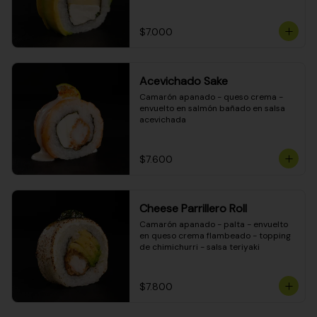
DINAMITA!
$7.000
Acevichado Sake
Camarón apanado - queso crema - 
envuelto en salmón bañado en salsa 
acevichada
$7.600
Cheese Parrillero Roll
Camarón apanado - palta - envuelto 
en queso crema flambeado - topping 
de chimichurri - salsa teriyaki
$7.800