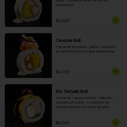
palta - cubierto de un tartar de 
camarones
$8.200
Ceviche Roll
Camarón apanado - palta - cubierto 
en ceviche mixto y salsa acevichada
$8.200
Ebi Teriyaki Roll
Camarón - queso crema - cebollín - 
envuelto en palta - y cubierto de 
cubitos de pollo en salsa teriyaki
$8.200