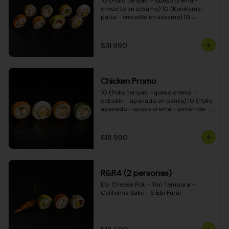
10 (Pollo teriyaki - queso crema - 
envuelto en sésamo) 10 (Kanikama - 
palta - envuelto en sésamo) 10 
(Salmón - queso crema - envuelto en 
palta) 10 (Pollo teriyaki - palta - 
envuelto en queso crema) 10 
$31.990
(Camarón - queso crema - cebollín - 
envuelto en masa tempura) 10 
(Kanikama - queso crema - cebollín - 
envuelto en masa tempura) 10 (Pollo 
Chicken Promo
teriyaki - queso crema - cebollín - 
envuelto en masa tempura) 10 
10 (Pollo teriyaki -queso crema - 
(Pimentón - queso crema - cebollín - 
cebollín - apanado en panko) 10 (Pollo 
envuelto en masa tempura)
apanado - queso crema - pimentón - 
apanado en panko) 10 (Pollo apanado 
- queso crema - palmito - envuelto en 
ciboulette) 10 (Pollo teriyaki - palta - 
$18.990
envuelto en queso crema)
R&R4 (2 personas)
Ebi Cheese Roll - Tori Tempura - 
California Sake - 5 Ebi Furai