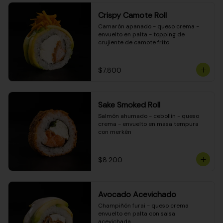
Crispy Camote Roll
Camarón apanado - queso crema - 
envuelto en palta - topping de 
crujiente de camote frito
$7.800
Sake Smoked Roll
Salmón ahumado - cebollín - queso 
crema - envuelto en masa tempura 
con merkén
$8.200
Avocado Acevichado
Champiñón furai - queso crema 
envuelto en palta con salsa 
acevichada