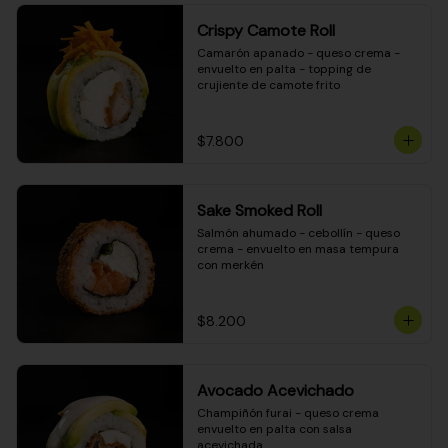
Crispy Camote Roll
Camarón apanado - queso crema - 
envuelto en palta - topping de 
crujiente de camote frito
$7.800
Sake Smoked Roll
Salmón ahumado - cebollín - queso 
crema - envuelto en masa tempura 
con merkén
$8.200
Avocado Acevichado
Champiñón furai - queso crema 
envuelto en palta con salsa 
acevichada