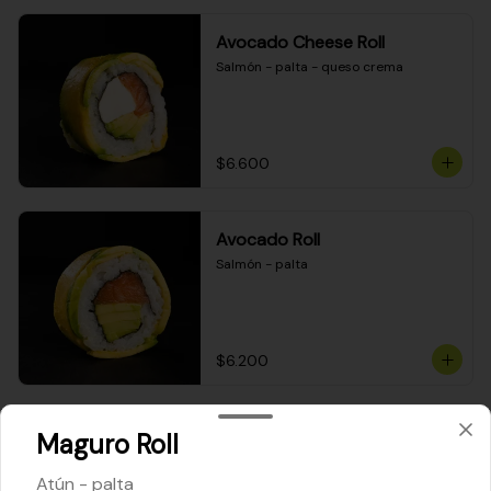
Avocado Cheese Roll
Salmón - palta - queso crema
$6.600
Avocado Roll
Salmón - palta
$6.200
Maki Cheese Roll
Maguro Roll
Kanikama - queso crema - palta
Atún - palta