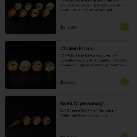
10 (Pollo teriyaki - queso crema - 
envuelto en sésamo) 10 (Kanikama - 
palta - envuelto en sésamo) 10 
(Salmón - queso crema - envuelto en 
palta) 10 (Pollo teriyaki - palta - 
envuelto en queso crema) 10 
$31.990
(Camarón - queso crema - cebollín - 
envuelto en masa tempura) 10 
(Kanikama - queso crema - cebollín - 
envuelto en masa tempura) 10 (Pollo 
Chicken Promo
teriyaki - queso crema - cebollín - 
envuelto en masa tempura) 10 
10 (Pollo teriyaki -queso crema - 
(Pimentón - queso crema - cebollín - 
cebollín - apanado en panko) 10 (Pollo 
envuelto en masa tempura)
apanado - queso crema - pimentón - 
apanado en panko) 10 (Pollo apanado 
- queso crema - palmito - envuelto en 
ciboulette) 10 (Pollo teriyaki - palta - 
$18.990
envuelto en queso crema)
R&R4 (2 personas)
Ebi Cheese Roll - Tori Tempura - 
California Sake - 5 Ebi Furai