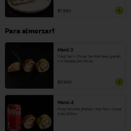
$7.990
Para almorzar!
Menú 2
1 Hot Tori + 1 Furai Tori Roll (env. palta) 
+ 5 Gyozas de Cerdo
$11.990
Menú 4
Furai Tori Roll (Palta) + Hot Tori + Coca 
Cola 220cc