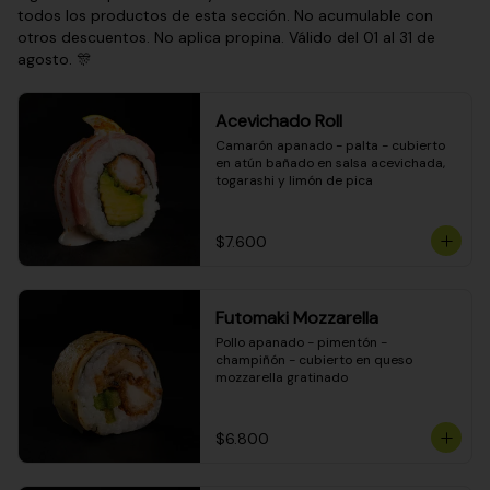
todos los productos de esta sección. No acumulable con
otros descuentos. No aplica propina. Válido del 01 al 31 de
agosto. 🎊
Acevichado Roll
Camarón apanado - palta - cubierto 
en atún bañado en salsa acevichada, 
togarashi y limón de pica
$7.600
Futomaki Mozzarella
Pollo apanado - pimentón - 
champiñón - cubierto en queso 
mozzarella gratinado
$6.800