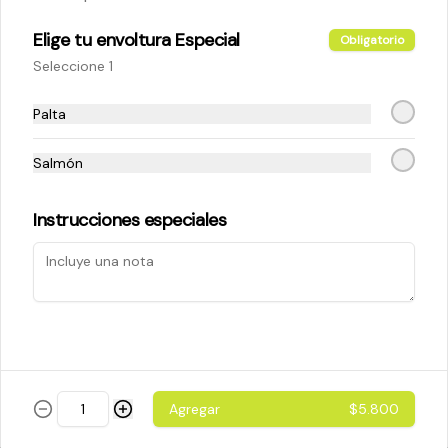
Elige tu envoltura Especial
Obligatorio
$5.200
Seleccione 1
Palta
Cheese Roll
Queso crema - palta - cebollín
Salmón
Instrucciones especiales
$5.200
Ebi Roll
Camarón - palta
Agregar
$5.800
$5.800