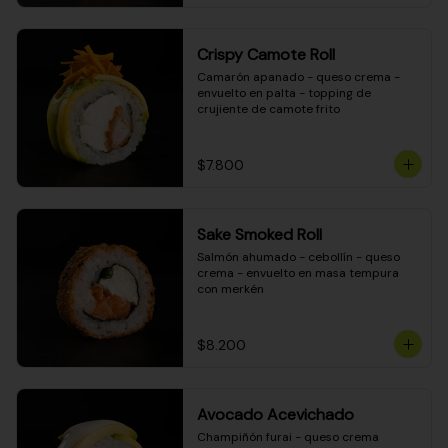
Crispy Camote Roll
Camarón apanado - queso crema - 
envuelto en palta - topping de 
crujiente de camote frito
$7.800
Sake Smoked Roll
Salmón ahumado - cebollín - queso 
crema - envuelto en masa tempura 
con merkén
$8.200
Avocado Acevichado
Champiñón furai - queso crema 