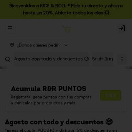
Bienvenidos a RICE & ROLL ®️ Pide tu directo y ahorra
hasta un 20%. Abierto todos los días 💥
Abrir menu de navegación
Login
¿Dónde quieres pedir?
Agosto con todo y descuentos 🤑
Sushi Burgers
Par
Acumula
R&R PUNTOS
Únete
Regístrate, gana puntos con tus compras
y canjealos por productos y más
Agosto con todo y descuentos 🤑
Ingresa el cupón AGOSTO y disfruta 15% de descuento en