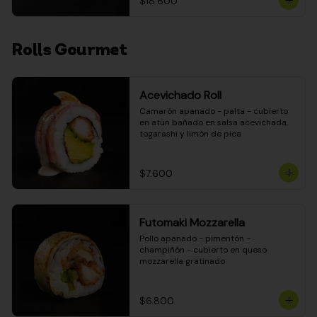
$18.600
Rolls Gourmet
Acevichado Roll
Camarón apanado - palta - cubierto 
en atún bañado en salsa acevichada, 
togarashi y limón de pica
$7.600
Futomaki Mozzarella
Pollo apanado - pimentón - 
champiñón - cubierto en queso 
mozzarella gratinado
$6.800