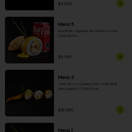
$11.990
Menú 5
Inka Roll + Gyozas de Cerdo + Coca 
Cola 220cc
$9.990
Menú 3
1 Hot Tori + 1 Cheese Tori + 1 Ebi Roll 
(env. palta) + 5 Ebi Furai
$18.990
Menú 1