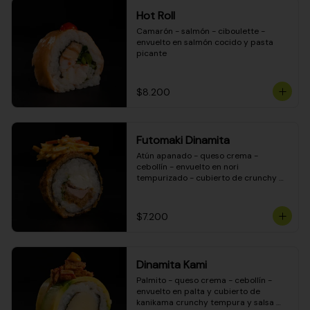
Hot Roll
Camarón - salmón - ciboulette - 
envuelto en salmón cocido y pasta 
picante
$8.200
Futomaki Dinamita
Atún apanado - queso crema - 
cebollín - envuelto en nori 
tempurizado - cubierto de crunchy 
kanikama en salsa DINAMITA!
$7.200
Dinamita Kami
Palmito - queso crema - cebollín - 
envuelto en palta y cubierto de 
kanikama crunchy tempura y salsa 