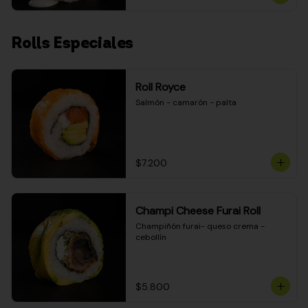
Rolls Especiales
Roll Royce
Salmón - camarón - palta
$7.200
Champi Cheese Furai Roll
Champiñón furai- queso crema - 
cebollín
$5.800