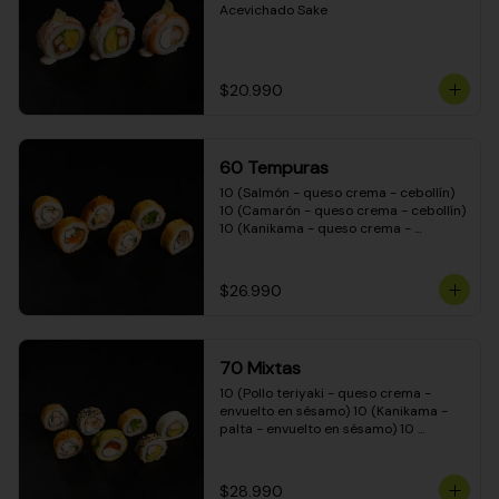
Acevichado Sake
$20.990
60 Tempuras
10 (Salmón - queso crema - cebollín) 
10 (Camarón - queso crema - cebollín) 
10 (Kanikama - queso crema - 
cebollín) 10 (Pimentón - queso crema 
- cebollín) 10 (Pollo teriyaki - queso 
crema - cebollín) 10 (Carne - queso 
$26.990
crema - cebollín)
70 Mixtas
10 (Pollo teriyaki - queso crema - 
envuelto en sésamo) 10 (Kanikama - 
palta - envuelto en sésamo) 10 
(Salmón - queso crema - envuelto en 
palta) 10 (Pollo teriyaki - queso crema 
- envuelto en queso crema) 10 
$28.990