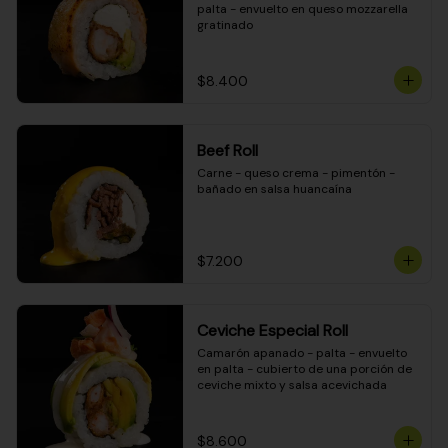
palta - envuelto en queso mozzarella 
gratinado
$8.400
Beef Roll
Carne - queso crema - pimentón - 
bañado en salsa huancaína
$7.200
Ceviche Especial Roll
Camarón apanado - palta - envuelto 
en palta - cubierto de una porción de 
ceviche mixto y salsa acevichada
$8.600