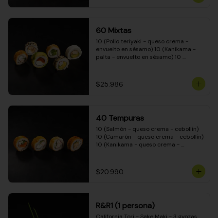
(Camarón - queso crema - cebollín - 
envuelto en masa tempura) 10 
(Kanikama - queso crema - cebollín - 
envuelto en masa tempura) 10 
60 Mixtas
(Pimentón - queso crema - cebollín - 
envuelto en masa tempura)
10 (Pollo teriyaki - queso crema - 
envuelto en sésamo) 10 (Kanikama - 
palta - envuelto en sésamo) 10 
(Salmón - queso crema - envuelto en 
palta) 10 (Pollo teriyaki - palta - 
envuelto en queso crema) 10 
$25.986
(Camarón - queso crema - cebollín - 
envuelto en masa tempura) 10 
(Pimentón - queso crema - cebollín - 
envuelto en masa tempura)
40 Tempuras
10 (Salmón - queso crema - cebollín) 
10 (Camarón - queso crema - cebollín) 
10 (Kanikama - queso crema - 
cebollín) 10 (Pollo teriyaki - queso 
crema - cebollín)
$20.990
R&R1 (1 persona)
California Tori - Sake Maki - 3 gyozas