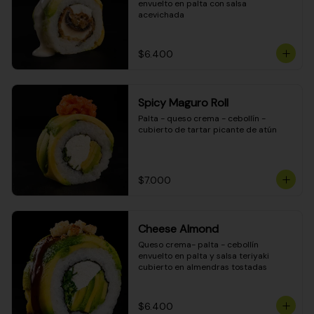
envuelto en palta con salsa 
acevichada
$6.400
Spicy Maguro Roll
Palta - queso crema - cebollín - 
cubierto de tartar picante de atún
$7.000
Cheese Almond
Queso crema- palta - cebollín 
envuelto en palta y salsa teriyaki 
cubierto en almendras tostadas
$6.400