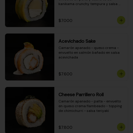
kanikama crunchy tempura y salsa 
DINAMITA!
$7.000
Acevichado Sake
Camarón apanado - queso crema - 
envuelto en salmón bañado en salsa 
acevichada
$7.600
Cheese Parrillero Roll
Camarón apanado - palta - envuelto 
en queso crema flambeado - topping 
de chimichurri - salsa teriyaki
$7.800