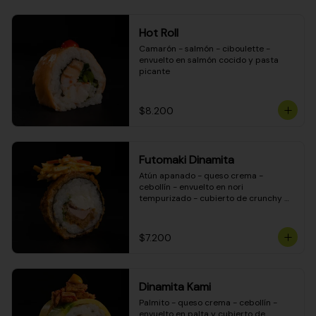
Hot Roll
Camarón - salmón - ciboulette - 
envuelto en salmón cocido y pasta 
picante
$8.200
Futomaki Dinamita
Atún apanado - queso crema - 
cebollín - envuelto en nori 
tempurizado - cubierto de crunchy 
kanikama en salsa DINAMITA!
$7.200
Dinamita Kami
Palmito - queso crema - cebollín - 
envuelto en palta y cubierto de 