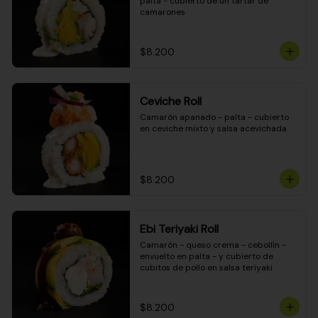
palta - cubierto de un tartar de 
camarones
$8.200
Ceviche Roll
Camarón apanado - palta - cubierto 
en ceviche mixto y salsa acevichada
$8.200
Ebi Teriyaki Roll
Camarón - queso crema - cebollín - 
envuelto en palta - y cubierto de 
cubitos de pollo en salsa teriyaki
$8.200