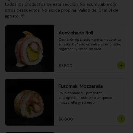
todos los productos de esta sección. No acumulable con
otros descuentos. No aplica propina. Válido del 01 al 31 de
agosto. 🎊
Acevichado Roll
Camarón apanado - palta - cubierto 
en atún bañado en salsa acevichada, 
togarashi y limón de pica
$7.600
Futomaki Mozzarella
Pollo apanado - pimentón - 
champiñón - cubierto en queso 
mozzarella gratinado
$6.800