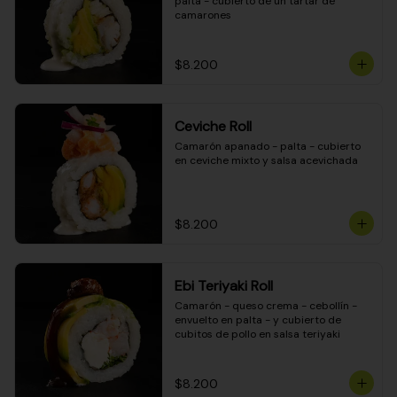
palta - cubierto de un tartar de 
camarones
$8.200
Ceviche Roll
Camarón apanado - palta - cubierto 
en ceviche mixto y salsa acevichada
$8.200
Ebi Teriyaki Roll
Camarón - queso crema - cebollín - 
envuelto en palta - y cubierto de 
cubitos de pollo en salsa teriyaki
$8.200