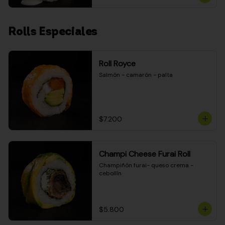
Rolls Especiales
Roll Royce
Salmón - camarón - palta
$7.200
Champi Cheese Furai Roll
Champiñón furai- queso crema - 
cebollín
$5.800