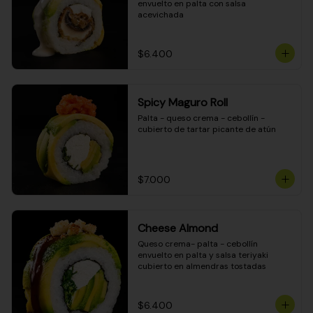
envuelto en palta con salsa 
acevichada
$6.400
Spicy Maguro Roll
Palta - queso crema - cebollín - 
cubierto de tartar picante de atún
$7.000
Cheese Almond
Queso crema- palta - cebollín 
envuelto en palta y salsa teriyaki 
cubierto en almendras tostadas
$6.400