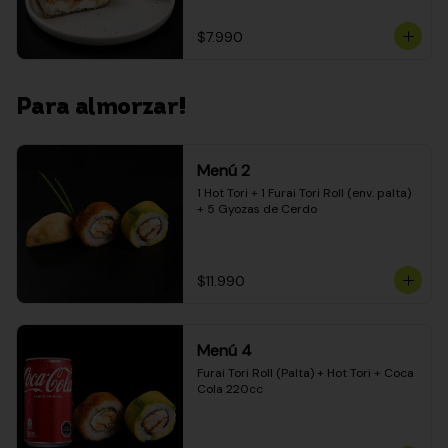
$7.990
Para almorzar!
Menú 2
1 Hot Tori + 1 Furai Tori Roll (env. palta) 
+ 5 Gyozas de Cerdo
$11.990
Menú 4
Furai Tori Roll (Palta) + Hot Tori + Coca 
Cola 220cc