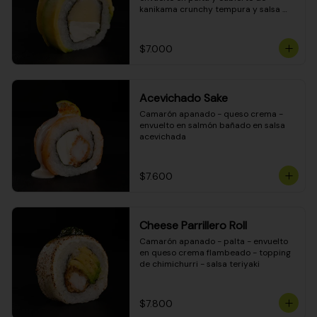
kanikama crunchy tempura y salsa 
DINAMITA!
$7.000
Acevichado Sake
Camarón apanado - queso crema - 
envuelto en salmón bañado en salsa 
acevichada
$7.600
Cheese Parrillero Roll
Camarón apanado - palta - envuelto 
en queso crema flambeado - topping 
de chimichurri - salsa teriyaki
$7.800