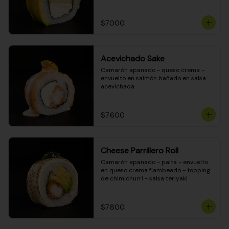
DINAMITA!
$7.000
Acevichado Sake
Camarón apanado - queso crema - 
envuelto en salmón bañado en salsa 
acevichada
$7.600
Cheese Parrillero Roll
Camarón apanado - palta - envuelto 
en queso crema flambeado - topping 
de chimichurri - salsa teriyaki
$7.800