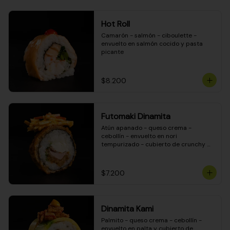
Hot Roll
Camarón - salmón - ciboulette - 
envuelto en salmón cocido y pasta 
picante
$8.200
Futomaki Dinamita
Atún apanado - queso crema - 
cebollín - envuelto en nori 
tempurizado - cubierto de crunchy 
kanikama en salsa DINAMITA!
$7.200
Dinamita Kami
Palmito - queso crema - cebollín - 
envuelto en palta y cubierto de 