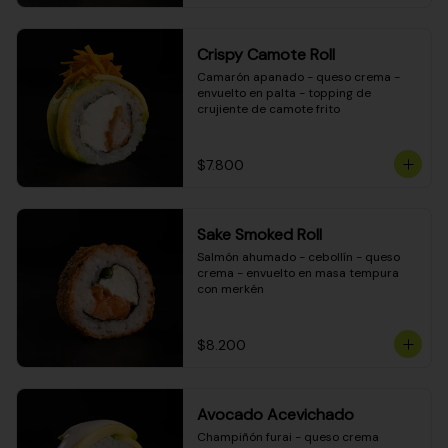
Crispy Camote Roll
Camarón apanado - queso crema - 
envuelto en palta - topping de 
crujiente de camote frito
$7.800
Sake Smoked Roll
Salmón ahumado - cebollín - queso 
crema - envuelto en masa tempura 
con merkén
$8.200
Avocado Acevichado
Champiñón furai - queso crema 