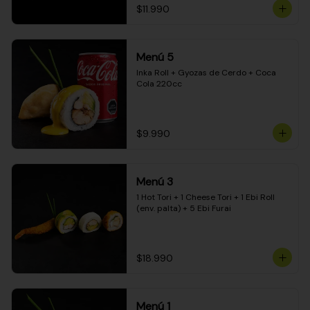
$11.990
Menú 5
Inka Roll + Gyozas de Cerdo + Coca 
Cola 220cc
$9.990
Menú 3
1 Hot Tori + 1 Cheese Tori + 1 Ebi Roll 
(env. palta) + 5 Ebi Furai
$18.990
Menú 1