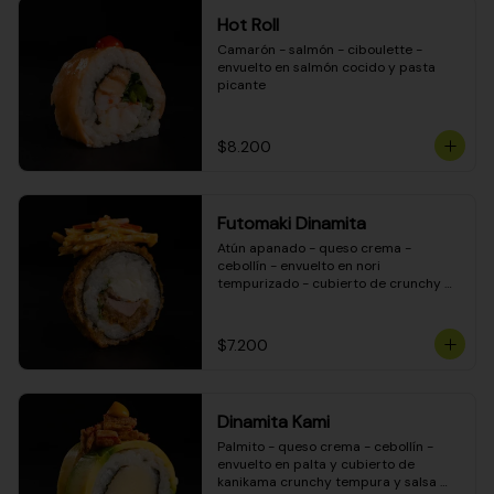
Hot Roll
Camarón - salmón - ciboulette - 
envuelto en salmón cocido y pasta 
picante
$8.200
Futomaki Dinamita
Atún apanado - queso crema - 
cebollín - envuelto en nori 
tempurizado - cubierto de crunchy 
kanikama en salsa DINAMITA!
$7.200
Dinamita Kami
Palmito - queso crema - cebollín - 
envuelto en palta y cubierto de 
kanikama crunchy tempura y salsa 