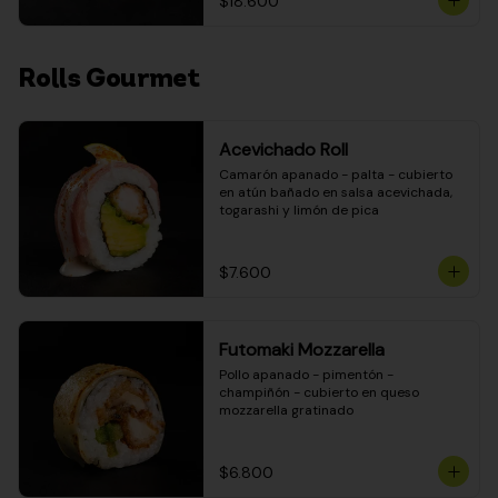
$18.600
Rolls Gourmet
Acevichado Roll
Camarón apanado - palta - cubierto 
en atún bañado en salsa acevichada, 
togarashi y limón de pica
$7.600
Futomaki Mozzarella
Pollo apanado - pimentón - 
champiñón - cubierto en queso 
mozzarella gratinado
$6.800