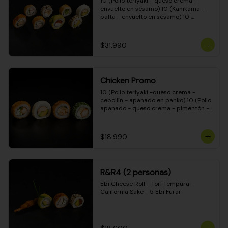
10 (Pollo teriyaki - queso crema - 
envuelto en sésamo) 10 (Kanikama - 
palta - envuelto en sésamo) 10 
(Salmón - queso crema - envuelto en 
palta) 10 (Pollo teriyaki - palta - 
envuelto en queso crema) 10 
$31.990
(Camarón - queso crema - cebollín - 
envuelto en masa tempura) 10 
(Kanikama - queso crema - cebollín - 
envuelto en masa tempura) 10 (Pollo 
Chicken Promo
teriyaki - queso crema - cebollín - 
envuelto en masa tempura) 10 
10 (Pollo teriyaki -queso crema - 
(Pimentón - queso crema - cebollín - 
cebollín - apanado en panko) 10 (Pollo 
envuelto en masa tempura)
apanado - queso crema - pimentón - 
apanado en panko) 10 (Pollo apanado 
- queso crema - palmito - envuelto en 
ciboulette) 10 (Pollo teriyaki - palta - 
$18.990
envuelto en queso crema)
R&R4 (2 personas)
Ebi Cheese Roll - Tori Tempura - 
California Sake - 5 Ebi Furai