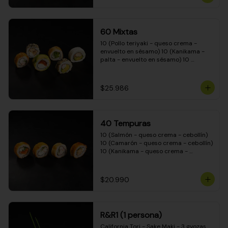
(Camarón - queso crema - cebollín - 
envuelto en masa tempura) 10 
(Kanikama - queso crema - cebollín - 
envuelto en masa tempura) 10 
60 Mixtas
(Pimentón - queso crema - cebollín - 
envuelto en masa tempura)
10 (Pollo teriyaki - queso crema - 
envuelto en sésamo) 10 (Kanikama - 
palta - envuelto en sésamo) 10 
(Salmón - queso crema - envuelto en 
palta) 10 (Pollo teriyaki - palta - 
envuelto en queso crema) 10 
$25.986
(Camarón - queso crema - cebollín - 
envuelto en masa tempura) 10 
(Pimentón - queso crema - cebollín - 
envuelto en masa tempura)
40 Tempuras
10 (Salmón - queso crema - cebollín) 
10 (Camarón - queso crema - cebollín) 
10 (Kanikama - queso crema - 
cebollín) 10 (Pollo teriyaki - queso 
crema - cebollín)
$20.990
R&R1 (1 persona)
California Tori - Sake Maki - 3 gyozas