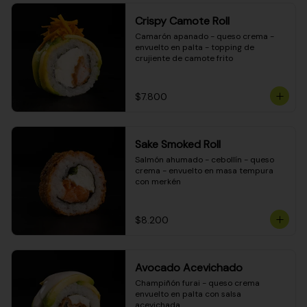
Crispy Camote Roll
Camarón apanado - queso crema - 
envuelto en palta - topping de 
crujiente de camote frito
$7.800
Sake Smoked Roll
Salmón ahumado - cebollín - queso 
crema - envuelto en masa tempura 
con merkén
$8.200
Avocado Acevichado
Champiñón furai - queso crema 
envuelto en palta con salsa 
acevichada