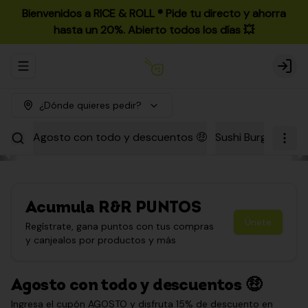
Bienvenidos a RICE & ROLL ®️ Pide tu directo y ahorra
hasta un 20%. Abierto todos los días 💥
Abrir menu de navegación
Login
¿Dónde quieres pedir?
Agosto con todo y descuentos 🤑
Sushi Burgers
Par
Acumula
R&R PUNTOS
Únete
Regístrate, gana puntos con tus compras
y canjealos por productos y más
Agosto con todo y descuentos 🤑
Ingresa el cupón AGOSTO y disfruta 15% de descuento en