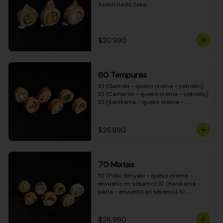
Acevichado Sake
$20.990
60 Tempuras
10 (Salmón - queso crema - cebollín) 
10 (Camarón - queso crema - cebollín) 
10 (Kanikama - queso crema - 
cebollín) 10 (Pimentón - queso crema 
- cebollín) 10 (Pollo teriyaki - queso 
crema - cebollín) 10 (Carne - queso 
$26.990
crema - cebollín)
70 Mixtas
10 (Pollo teriyaki - queso crema - 
envuelto en sésamo) 10 (Kanikama - 
palta - envuelto en sésamo) 10 
(Salmón - queso crema - envuelto en 
palta) 10 (Pollo teriyaki - queso crema 
- envuelto en queso crema) 10 
$28.990