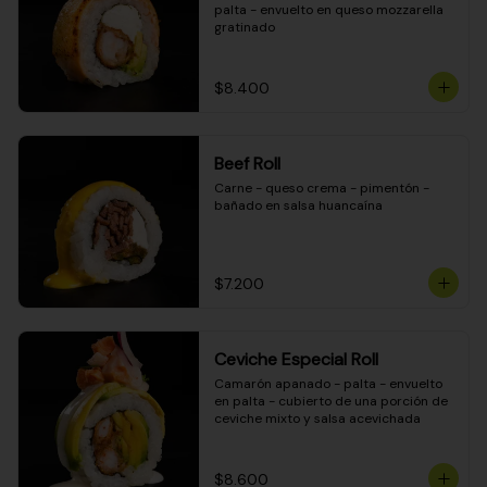
palta - envuelto en queso mozzarella 
gratinado
$8.400
Beef Roll
Carne - queso crema - pimentón - 
bañado en salsa huancaína
$7.200
Ceviche Especial Roll
Camarón apanado - palta - envuelto 
en palta - cubierto de una porción de 
ceviche mixto y salsa acevichada
$8.600