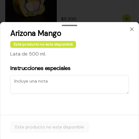
$5.200
Arizona Mango
Cheese Roll
Este producto no esta disponible
Queso crema - palta - cebollín
Lata de 500 ml.
Instrucciones especiales
$5.200
Ebi Roll
Camarón - palta
Este producto no esta disponible
$5.800