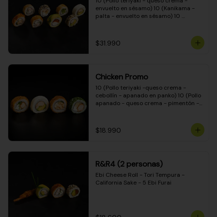
10 (Pollo teriyaki - queso crema - 
envuelto en sésamo) 10 (Kanikama - 
palta - envuelto en sésamo) 10 
(Salmón - queso crema - envuelto en 
palta) 10 (Pollo teriyaki - palta - 
envuelto en queso crema) 10 
$31.990
(Camarón - queso crema - cebollín - 
envuelto en masa tempura) 10 
(Kanikama - queso crema - cebollín - 
envuelto en masa tempura) 10 (Pollo 
Chicken Promo
teriyaki - queso crema - cebollín - 
envuelto en masa tempura) 10 
10 (Pollo teriyaki -queso crema - 
(Pimentón - queso crema - cebollín - 
cebollín - apanado en panko) 10 (Pollo 
envuelto en masa tempura)
apanado - queso crema - pimentón - 
apanado en panko) 10 (Pollo apanado 
- queso crema - palmito - envuelto en 
ciboulette) 10 (Pollo teriyaki - palta - 
$18.990
envuelto en queso crema)
R&R4 (2 personas)
Ebi Cheese Roll - Tori Tempura - 
California Sake - 5 Ebi Furai