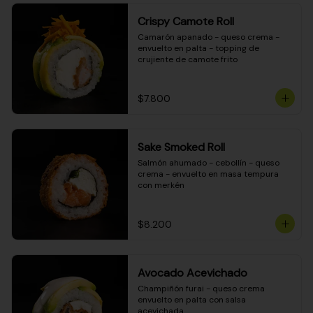
Crispy Camote Roll
Camarón apanado - queso crema - 
envuelto en palta - topping de 
crujiente de camote frito
$7.800
Sake Smoked Roll
Salmón ahumado - cebollín - queso 
crema - envuelto en masa tempura 
con merkén
$8.200
Avocado Acevichado
Champiñón furai - queso crema 
envuelto en palta con salsa 
acevichada