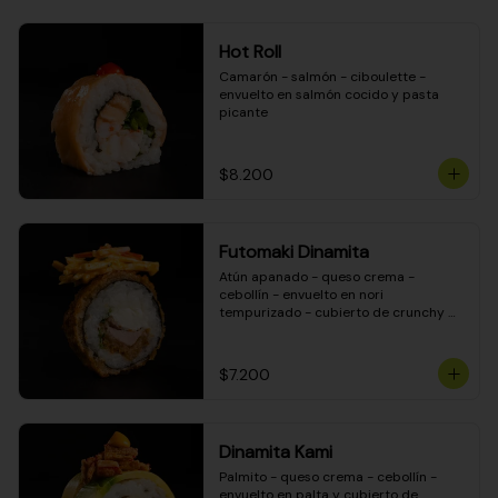
Hot Roll
Camarón - salmón - ciboulette - 
envuelto en salmón cocido y pasta 
picante
$8.200
Futomaki Dinamita
Atún apanado - queso crema - 
cebollín - envuelto en nori 
tempurizado - cubierto de crunchy 
kanikama en salsa DINAMITA!
$7.200
Dinamita Kami
Palmito - queso crema - cebollín - 
envuelto en palta y cubierto de 