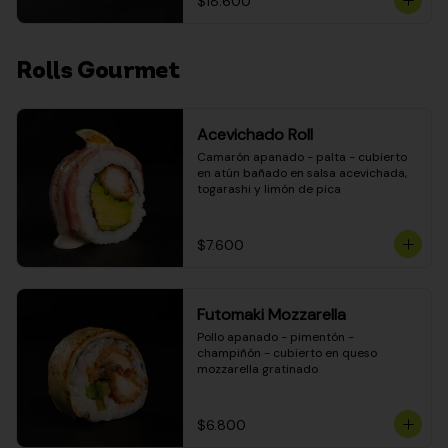
$18.600
Rolls Gourmet
Acevichado Roll
Camarón apanado - palta - cubierto 
en atún bañado en salsa acevichada, 
togarashi y limón de pica
$7.600
Futomaki Mozzarella
Pollo apanado - pimentón - 
champiñón - cubierto en queso 
mozzarella gratinado
$6.800