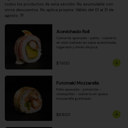
todos los productos de esta sección. No acumulable con
otros descuentos. No aplica propina. Válido del 01 al 31 de
agosto. 🎊
Acevichado Roll
Camarón apanado - palta - cubierto 
en atún bañado en salsa acevichada, 
togarashi y limón de pica
$7.600
Futomaki Mozzarella
Pollo apanado - pimentón - 
champiñón - cubierto en queso 
mozzarella gratinado
$6.800