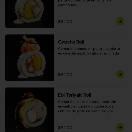
palta - cubierto de un tartar de 
camarones
$8.200
Ceviche Roll
Camarón apanado - palta - cubierto 
en ceviche mixto y salsa acevichada
$8.200
Ebi Teriyaki Roll
Camarón - queso crema - cebollín - 
envuelto en palta - y cubierto de 
cubitos de pollo en salsa teriyaki
$8.200