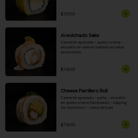
DINAMITA!
$7.000
Acevichado Sake
Camarón apanado - queso crema - 
envuelto en salmón bañado en salsa 
acevichada
$7.600
Cheese Parrillero Roll
Camarón apanado - palta - envuelto 
en queso crema flambeado - topping 
de chimichurri - salsa teriyaki
$7.800