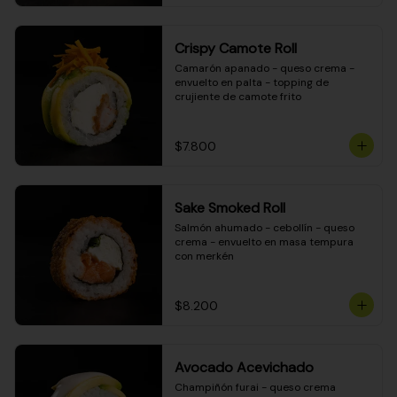
Crispy Camote Roll
Camarón apanado - queso crema - 
envuelto en palta - topping de 
crujiente de camote frito
$7.800
Sake Smoked Roll
Salmón ahumado - cebollín - queso 
crema - envuelto en masa tempura 
con merkén
$8.200
Avocado Acevichado
Champiñón furai - queso crema 