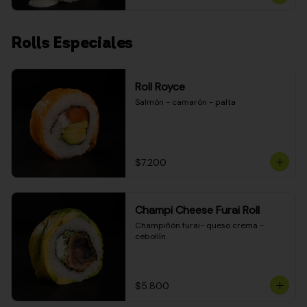
Rolls Especiales
Roll Royce
Salmón - camarón - palta
$7.200
Champi Cheese Furai Roll
Champiñón furai- queso crema - 
cebollín
$5.800