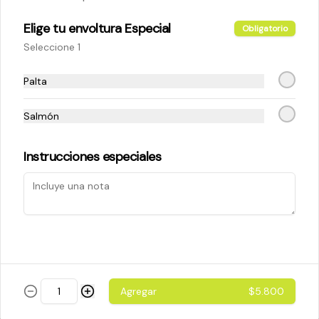
Elige tu envoltura Especial
Obligatorio
$5.200
Seleccione 1
Palta
Cheese Roll
Queso crema - palta - cebollín
Salmón
Instrucciones especiales
$5.200
Ebi Roll
Camarón - palta
Agregar
$5.800
$5.800