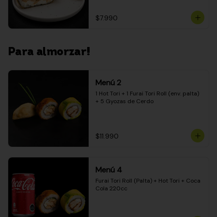
$7.990
Para almorzar!
Menú 2
1 Hot Tori + 1 Furai Tori Roll (env. palta) 
+ 5 Gyozas de Cerdo
$11.990
Menú 4
Furai Tori Roll (Palta) + Hot Tori + Coca 
Cola 220cc