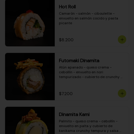
Hot Roll
Camarón - salmón - ciboulette - 
envuelto en salmón cocido y pasta 
picante
$8.200
Futomaki Dinamita
Atún apanado - queso crema - 
cebollín - envuelto en nori 
tempurizado - cubierto de crunchy 
kanikama en salsa DINAMITA!
$7.200
Dinamita Kami
Palmito - queso crema - cebollín - 
envuelto en palta y cubierto de 
kanikama crunchy tempura y salsa 