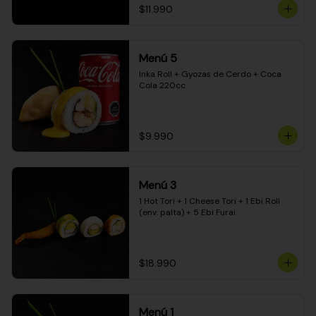
$11.990
Menú 5
Inka Roll + Gyozas de Cerdo + Coca 
Cola 220cc
$9.990
Menú 3
1 Hot Tori + 1 Cheese Tori + 1 Ebi Roll 
(env. palta) + 5 Ebi Furai
$18.990
Menú 1