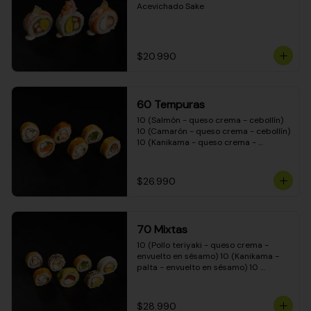
Acevichado Sake
$20.990
60 Tempuras
10 (Salmón - queso crema - cebollín) 
10 (Camarón - queso crema - cebollín) 
10 (Kanikama - queso crema - 
cebollín) 10 (Pimentón - queso crema 
- cebollín) 10 (Pollo teriyaki - queso 
crema - cebollín) 10 (Carne - queso 
$26.990
crema - cebollín)
70 Mixtas
10 (Pollo teriyaki - queso crema - 
envuelto en sésamo) 10 (Kanikama - 
palta - envuelto en sésamo) 10 
(Salmón - queso crema - envuelto en 
palta) 10 (Pollo teriyaki - queso crema 
- envuelto en queso crema) 10 
$28.990