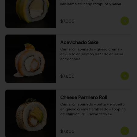
kanikama crunchy tempura y salsa 
DINAMITA!
$7.000
Acevichado Sake
Camarón apanado - queso crema - 
envuelto en salmón bañado en salsa 
acevichada
$7.600
Cheese Parrillero Roll
Camarón apanado - palta - envuelto 
en queso crema flambeado - topping 
de chimichurri - salsa teriyaki
$7.800