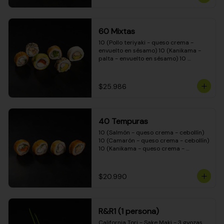
(Camarón - queso crema - cebollín - 
envuelto en masa tempura) 10 
(Kanikama - queso crema - cebollín - 
envuelto en masa tempura) 10 
60 Mixtas
(Pimentón - queso crema - cebollín - 
envuelto en masa tempura)
10 (Pollo teriyaki - queso crema - 
envuelto en sésamo) 10 (Kanikama - 
palta - envuelto en sésamo) 10 
(Salmón - queso crema - envuelto en 
palta) 10 (Pollo teriyaki - palta - 
envuelto en queso crema) 10 
$25.986
(Camarón - queso crema - cebollín - 
envuelto en masa tempura) 10 
(Pimentón - queso crema - cebollín - 
envuelto en masa tempura)
40 Tempuras
10 (Salmón - queso crema - cebollín) 
10 (Camarón - queso crema - cebollín) 
10 (Kanikama - queso crema - 
cebollín) 10 (Pollo teriyaki - queso 
crema - cebollín)
$20.990
R&R1 (1 persona)
California Tori - Sake Maki - 3 gyozas