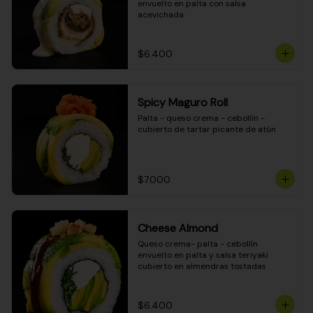
envuelto en palta con salsa 
acevichada
$6.400
Spicy Maguro Roll
Palta - queso crema - cebollín - 
cubierto de tartar picante de atún
$7.000
Cheese Almond
Queso crema- palta - cebollín 
envuelto en palta y salsa teriyaki 
cubierto en almendras tostadas
$6.400