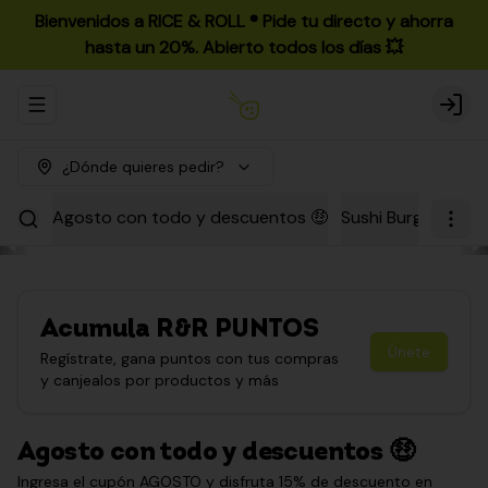
Bienvenidos a RICE & ROLL ®️ Pide tu directo y ahorra
hasta un 20%. Abierto todos los días 💥
Abrir menu de navegación
Login
¿Dónde quieres pedir?
Agosto con todo y descuentos 🤑
Sushi Burgers
Par
Acumula
R&R PUNTOS
Únete
Regístrate, gana puntos con tus compras
y canjealos por productos y más
Agosto con todo y descuentos 🤑
Ingresa el cupón AGOSTO y disfruta 15% de descuento en