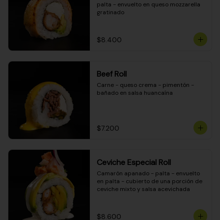
palta - envuelto en queso mozzarella 
gratinado
$8.400
Beef Roll
Carne - queso crema - pimentón - 
bañado en salsa huancaína
$7.200
Ceviche Especial Roll
Camarón apanado - palta - envuelto 
en palta - cubierto de una porción de 
ceviche mixto y salsa acevichada
$8.600