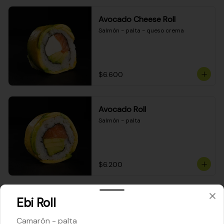
Avocado Cheese Roll
Salmón - palta - queso crema
$6.600
Avocado Roll
Salmón - palta
$6.200
Maki Cheese Roll
Ebi Roll
Kanikama - queso crema - palta
Camarón - palta