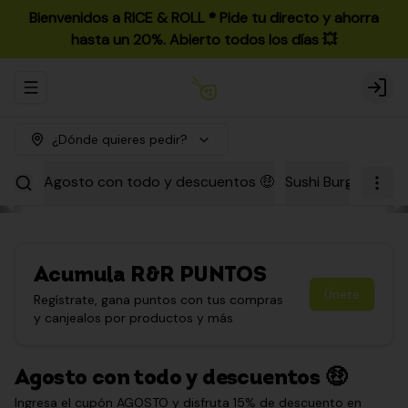
Bienvenidos a RICE & ROLL ®️ Pide tu directo y ahorra
hasta un 20%. Abierto todos los días 💥
Abrir menu de navegación
Login
¿Dónde quieres pedir?
Agosto con todo y descuentos 🤑
Sushi Burgers
Par
Acumula
R&R PUNTOS
Únete
Regístrate, gana puntos con tus compras
y canjealos por productos y más
Agosto con todo y descuentos 🤑
Ingresa el cupón AGOSTO y disfruta 15% de descuento en