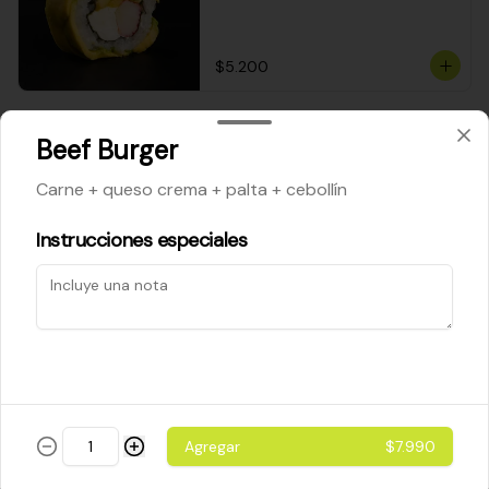
$5.200
Cheese Roll
Beef Burger
Queso crema - palta - cebollín
Carne + queso crema + palta + cebollín
Instrucciones especiales
$5.200
Ebi Roll
Camarón - palta
Agregar
$7.990
$5.800