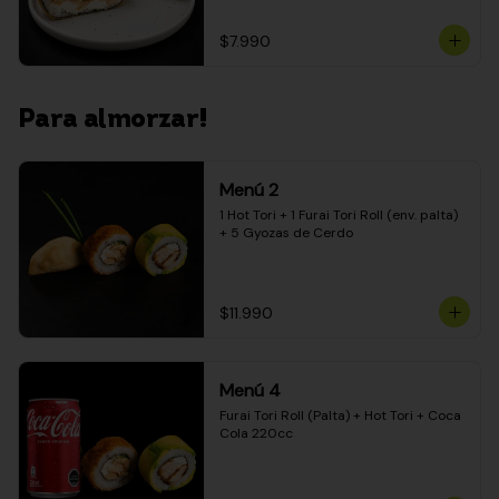
$7.990
Para almorzar!
Menú 2
1 Hot Tori + 1 Furai Tori Roll (env. palta) 
+ 5 Gyozas de Cerdo
$11.990
Menú 4
Furai Tori Roll (Palta) + Hot Tori + Coca 
Cola 220cc