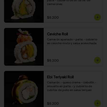
palta - cubierto de un tartar de 
camarones
$8.200
Ceviche Roll
Camarón apanado - palta - cubierto 
en ceviche mixto y salsa acevichada
$8.200
Ebi Teriyaki Roll
Camarón - queso crema - cebollín - 
envuelto en palta - y cubierto de 
cubitos de pollo en salsa teriyaki
$8.200