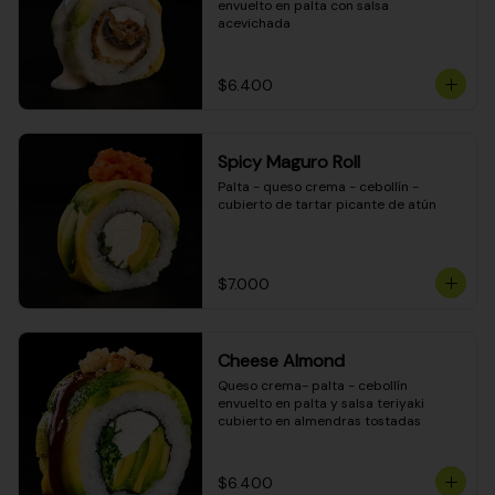
envuelto en palta con salsa 
acevichada
$6.400
Spicy Maguro Roll
Palta - queso crema - cebollín - 
cubierto de tartar picante de atún
$7.000
Cheese Almond
Queso crema- palta - cebollín 
envuelto en palta y salsa teriyaki 
cubierto en almendras tostadas
$6.400