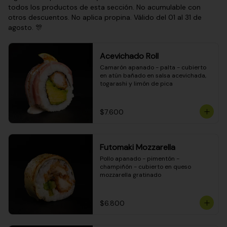
todos los productos de esta sección. No acumulable con
otros descuentos. No aplica propina. Válido del 01 al 31 de
agosto. 🎊
Acevichado Roll
Camarón apanado - palta - cubierto 
en atún bañado en salsa acevichada, 
togarashi y limón de pica
$7.600
Futomaki Mozzarella
Pollo apanado - pimentón - 
champiñón - cubierto en queso 
mozzarella gratinado
$6.800