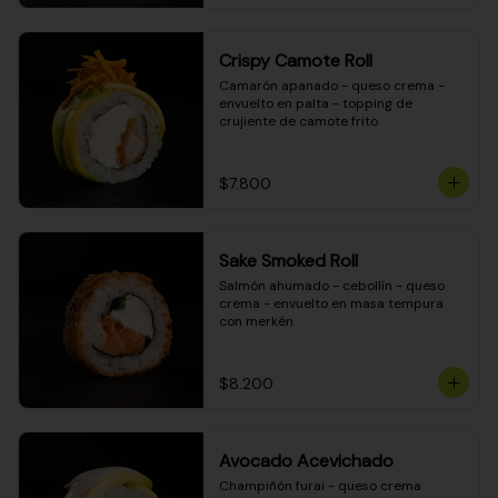
Crispy Camote Roll
Camarón apanado - queso crema - 
envuelto en palta - topping de 
crujiente de camote frito
$7.800
Sake Smoked Roll
Salmón ahumado - cebollín - queso 
crema - envuelto en masa tempura 
con merkén
$8.200
Avocado Acevichado
Champiñón furai - queso crema 