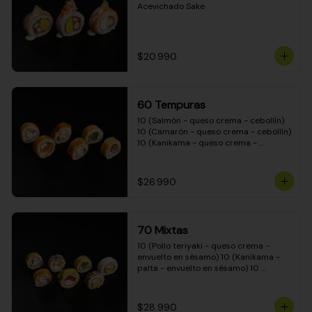
Acevichado Sake
$20.990
60 Tempuras
10 (Salmón - queso crema - cebollín) 
10 (Camarón - queso crema - cebollín) 
10 (Kanikama - queso crema - 
cebollín) 10 (Pimentón - queso crema 
- cebollín) 10 (Pollo teriyaki - queso 
crema - cebollín) 10 (Carne - queso 
$26.990
crema - cebollín)
70 Mixtas
10 (Pollo teriyaki - queso crema - 
envuelto en sésamo) 10 (Kanikama - 
palta - envuelto en sésamo) 10 
(Salmón - queso crema - envuelto en 
palta) 10 (Pollo teriyaki - queso crema 
- envuelto en queso crema) 10 
$28.990