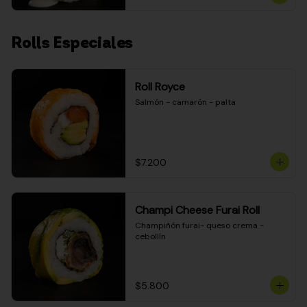
Rolls Especiales
Roll Royce
Salmón - camarón - palta
$7.200
Champi Cheese Furai Roll
Champiñón furai- queso crema - 
cebollín
$5.800