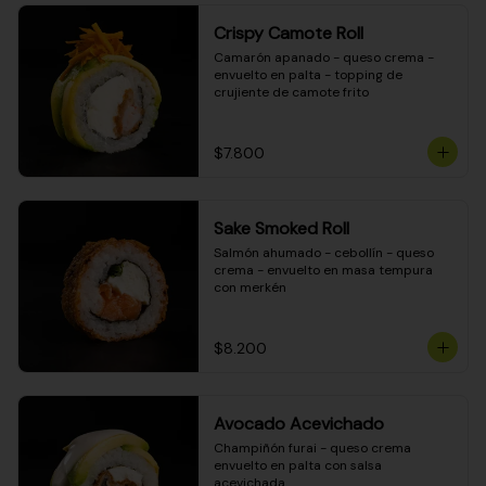
Crispy Camote Roll
Camarón apanado - queso crema - 
envuelto en palta - topping de 
crujiente de camote frito
$7.800
Sake Smoked Roll
Salmón ahumado - cebollín - queso 
crema - envuelto en masa tempura 
con merkén
$8.200
Avocado Acevichado
Champiñón furai - queso crema 
envuelto en palta con salsa 
acevichada