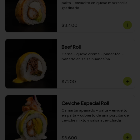
palta - envuelto en queso mozzarella 
gratinado
$8.400
Beef Roll
Carne - queso crema - pimentón - 
bañado en salsa huancaína
$7.200
Ceviche Especial Roll
Camarón apanado - palta - envuelto 
en palta - cubierto de una porción de 
ceviche mixto y salsa acevichada
$8.600