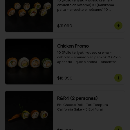
10 (Pollo teriyaki - queso crema - 
envuelto en sésamo) 10 (Kanikama - 
palta - envuelto en sésamo) 10 
(Salmón - queso crema - envuelto en 
palta) 10 (Pollo teriyaki - palta - 
envuelto en queso crema) 10 
$31.990
(Camarón - queso crema - cebollín - 
envuelto en masa tempura) 10 
(Kanikama - queso crema - cebollín - 
envuelto en masa tempura) 10 (Pollo 
Chicken Promo
teriyaki - queso crema - cebollín - 
envuelto en masa tempura) 10 
10 (Pollo teriyaki -queso crema - 
(Pimentón - queso crema - cebollín - 
cebollín - apanado en panko) 10 (Pollo 
envuelto en masa tempura)
apanado - queso crema - pimentón - 
apanado en panko) 10 (Pollo apanado 
- queso crema - palmito - envuelto en 
ciboulette) 10 (Pollo teriyaki - palta - 
$18.990
envuelto en queso crema)
R&R4 (2 personas)
Ebi Cheese Roll - Tori Tempura - 
California Sake - 5 Ebi Furai