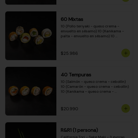
(Camarón - queso crema - cebollín - 
envuelto en masa tempura) 10 
(Kanikama - queso crema - cebollín - 
envuelto en masa tempura) 10 
60 Mixtas
(Pimentón - queso crema - cebollín - 
envuelto en masa tempura)
10 (Pollo teriyaki - queso crema - 
envuelto en sésamo) 10 (Kanikama - 
palta - envuelto en sésamo) 10 
(Salmón - queso crema - envuelto en 
palta) 10 (Pollo teriyaki - palta - 
envuelto en queso crema) 10 
$25.986
(Camarón - queso crema - cebollín - 
envuelto en masa tempura) 10 
(Pimentón - queso crema - cebollín - 
envuelto en masa tempura)
40 Tempuras
10 (Salmón - queso crema - cebollín) 
10 (Camarón - queso crema - cebollín) 
10 (Kanikama - queso crema - 
cebollín) 10 (Pollo teriyaki - queso 
crema - cebollín)
$20.990
R&R1 (1 persona)
California Tori - Sake Maki - 3 gyozas