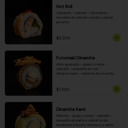
Hot Roll
Camarón - salmón - ciboulette - 
envuelto en salmón cocido y pasta 
picante
$8.200
Futomaki Dinamita
Atún apanado - queso crema - 
cebollín - envuelto en nori 
tempurizado - cubierto de crunchy 
kanikama en salsa DINAMITA!
$7.200
Dinamita Kami
Palmito - queso crema - cebollín - 
envuelto en palta y cubierto de 
kanikama crunchy tempura y salsa 