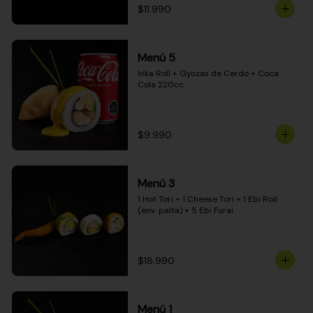
$11.990
Menú 5
Inka Roll + Gyozas de Cerdo + Coca 
Cola 220cc
$9.990
Menú 3
1 Hot Tori + 1 Cheese Tori + 1 Ebi Roll 
(env. palta) + 5 Ebi Furai
$18.990
Menú 1