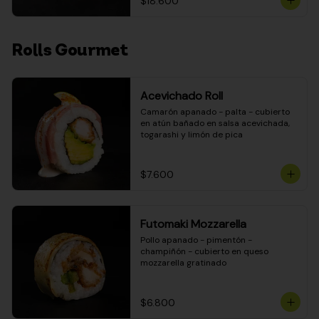
$18.600
Rolls Gourmet
Acevichado Roll
Camarón apanado - palta - cubierto 
en atún bañado en salsa acevichada, 
togarashi y limón de pica
$7.600
Futomaki Mozzarella
Pollo apanado - pimentón - 
champiñón - cubierto en queso 
mozzarella gratinado
$6.800