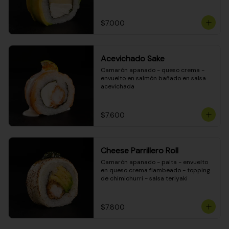
DINAMITA!
$7.000
Acevichado Sake
Camarón apanado - queso crema - 
envuelto en salmón bañado en salsa 
acevichada
$7.600
Cheese Parrillero Roll
Camarón apanado - palta - envuelto 
en queso crema flambeado - topping 
de chimichurri - salsa teriyaki
$7.800