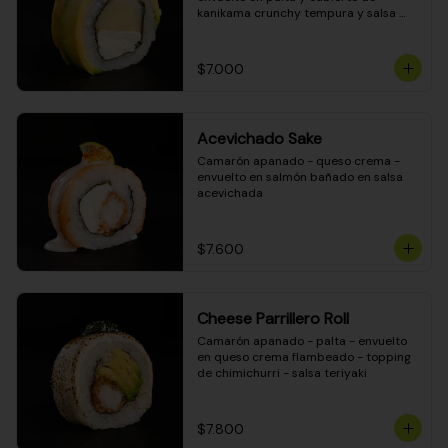
kanikama crunchy tempura y salsa 
DINAMITA!
$7.000
Acevichado Sake
Camarón apanado - queso crema - 
envuelto en salmón bañado en salsa 
acevichada
$7.600
Cheese Parrillero Roll
Camarón apanado - palta - envuelto 
en queso crema flambeado - topping 
de chimichurri - salsa teriyaki
$7.800