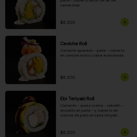
palta - cubierto de un tartar de 
camarones
$8.200
Ceviche Roll
Camarón apanado - palta - cubierto 
en ceviche mixto y salsa acevichada
$8.200
Ebi Teriyaki Roll
Camarón - queso crema - cebollín - 
envuelto en palta - y cubierto de 
cubitos de pollo en salsa teriyaki
$8.200