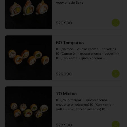
Acevichado Sake
$20.990
60 Tempuras
10 (Salmón - queso crema - cebollín) 
10 (Camarón - queso crema - cebollín) 
10 (Kanikama - queso crema - 
cebollín) 10 (Pimentón - queso crema 
- cebollín) 10 (Pollo teriyaki - queso 
crema - cebollín) 10 (Carne - queso 
$26.990
crema - cebollín)
70 Mixtas
10 (Pollo teriyaki - queso crema - 
envuelto en sésamo) 10 (Kanikama - 
palta - envuelto en sésamo) 10 
(Salmón - queso crema - envuelto en 
palta) 10 (Pollo teriyaki - queso crema 
- envuelto en queso crema) 10 
$28.990