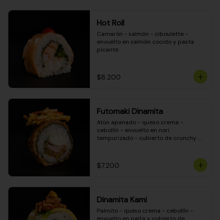
Hot Roll
Camarón - salmón - ciboulette - 
envuelto en salmón cocido y pasta 
picante
$8.200
Futomaki Dinamita
Atún apanado - queso crema - 
cebollín - envuelto en nori 
tempurizado - cubierto de crunchy 
kanikama en salsa DINAMITA!
$7.200
Dinamita Kami
Palmito - queso crema - cebollín - 
envuelto en palta y cubierto de 