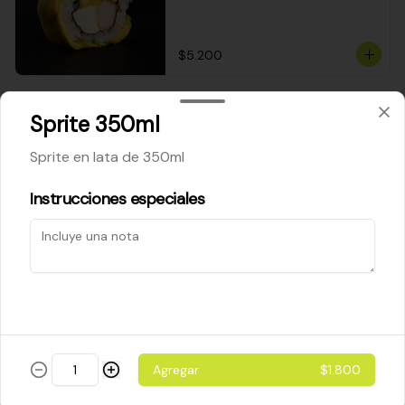
$5.200
Cheese Roll
Sprite 350ml
Queso crema - palta - cebollín
Sprite en lata de 350ml
Instrucciones especiales
$5.200
Ebi Roll
Camarón - palta
Agregar
$1.800
$5.800