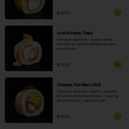
DINAMITA!
$7.000
Acevichado Sake
Camarón apanado - queso crema - 
envuelto en salmón bañado en salsa 
acevichada
$7.600
Cheese Parrillero Roll
Camarón apanado - palta - envuelto 
en queso crema flambeado - topping 
de chimichurri - salsa teriyaki
$7.800