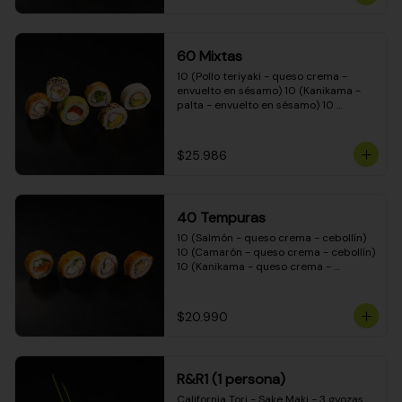
(Camarón - queso crema - cebollín - 
envuelto en masa tempura) 10 
(Kanikama - queso crema - cebollín - 
envuelto en masa tempura) 10 
60 Mixtas
(Pimentón - queso crema - cebollín - 
envuelto en masa tempura)
10 (Pollo teriyaki - queso crema - 
envuelto en sésamo) 10 (Kanikama - 
palta - envuelto en sésamo) 10 
(Salmón - queso crema - envuelto en 
palta) 10 (Pollo teriyaki - palta - 
envuelto en queso crema) 10 
$25.986
(Camarón - queso crema - cebollín - 
envuelto en masa tempura) 10 
(Pimentón - queso crema - cebollín - 
envuelto en masa tempura)
40 Tempuras
10 (Salmón - queso crema - cebollín) 
10 (Camarón - queso crema - cebollín) 
10 (Kanikama - queso crema - 
cebollín) 10 (Pollo teriyaki - queso 
crema - cebollín)
$20.990
R&R1 (1 persona)
California Tori - Sake Maki - 3 gyozas