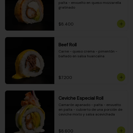
palta - envuelto en queso mozzarella 
gratinado
$8.400
Beef Roll
Carne - queso crema - pimentón - 
bañado en salsa huancaína
$7.200
Ceviche Especial Roll
Camarón apanado - palta - envuelto 
en palta - cubierto de una porción de 
ceviche mixto y salsa acevichada
$8.600