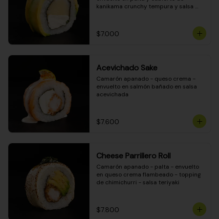
kanikama crunchy tempura y salsa 
DINAMITA!
$7.000
Acevichado Sake
Camarón apanado - queso crema - 
envuelto en salmón bañado en salsa 
acevichada
$7.600
Cheese Parrillero Roll
Camarón apanado - palta - envuelto 
en queso crema flambeado - topping 
de chimichurri - salsa teriyaki
$7.800