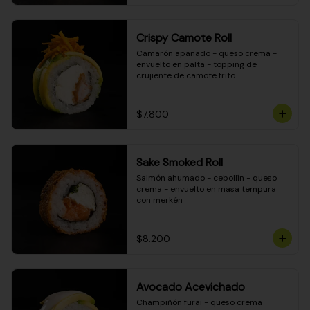
Crispy Camote Roll
Camarón apanado - queso crema - 
envuelto en palta - topping de 
crujiente de camote frito
$7.800
Sake Smoked Roll
Salmón ahumado - cebollín - queso 
crema - envuelto en masa tempura 
con merkén
$8.200
Avocado Acevichado
Champiñón furai - queso crema 