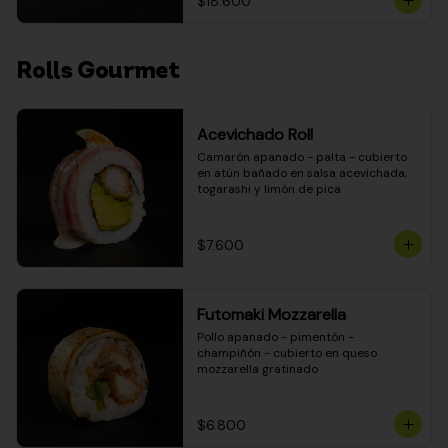
$18.600
Rolls Gourmet
Acevichado Roll
Camarón apanado - palta - cubierto 
en atún bañado en salsa acevichada, 
togarashi y limón de pica
$7.600
Futomaki Mozzarella
Pollo apanado - pimentón - 
champiñón - cubierto en queso 
mozzarella gratinado
$6.800