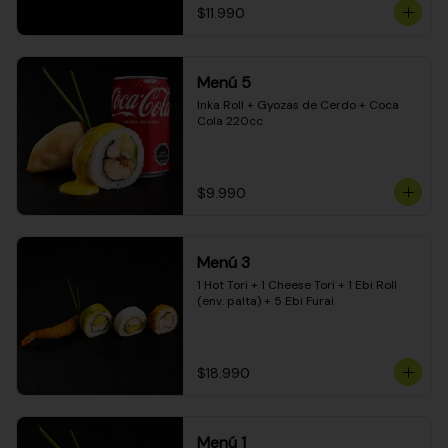
$11.990
Menú 5
Inka Roll + Gyozas de Cerdo + Coca 
Cola 220cc
$9.990
Menú 3
1 Hot Tori + 1 Cheese Tori + 1 Ebi Roll 
(env. palta) + 5 Ebi Furai
$18.990
Menú 1