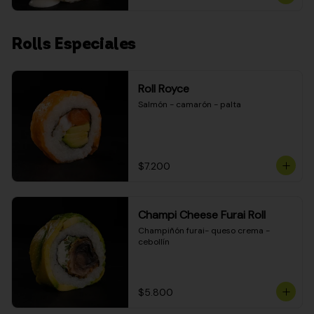
Rolls Especiales
Roll Royce
Salmón - camarón - palta
$7.200
Champi Cheese Furai Roll
Champiñón furai- queso crema - 
cebollín
$5.800