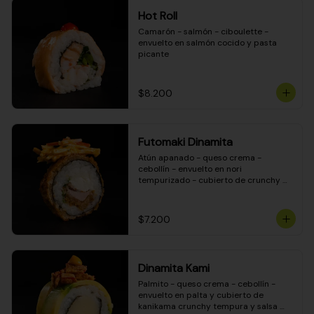
Hot Roll
Camarón - salmón - ciboulette - 
envuelto en salmón cocido y pasta 
picante
$8.200
Futomaki Dinamita
Atún apanado - queso crema - 
cebollín - envuelto en nori 
tempurizado - cubierto de crunchy 
kanikama en salsa DINAMITA!
$7.200
Dinamita Kami
Palmito - queso crema - cebollín - 
envuelto en palta y cubierto de 
kanikama crunchy tempura y salsa 