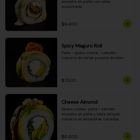
envuelto en palta con salsa 
acevichada
$6.400
Spicy Maguro Roll
Palta - queso crema - cebollín - 
cubierto de tartar picante de atún
$7.000
Cheese Almond
Queso crema- palta - cebollín 
envuelto en palta y salsa teriyaki 
cubierto en almendras tostadas
$6.400