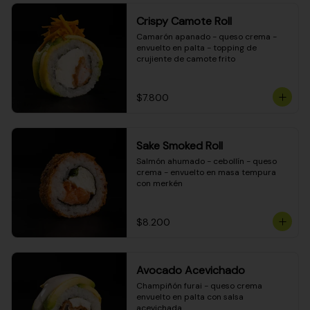
Crispy Camote Roll
Camarón apanado - queso crema - 
envuelto en palta - topping de 
crujiente de camote frito
$7.800
Sake Smoked Roll
Salmón ahumado - cebollín - queso 
crema - envuelto en masa tempura 
con merkén
$8.200
Avocado Acevichado
Champiñón furai - queso crema 
envuelto en palta con salsa 
acevichada