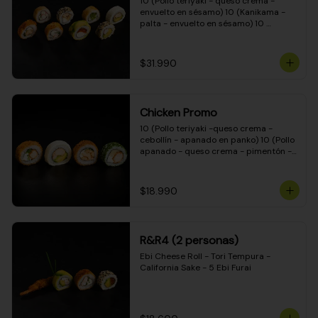
10 (Pollo teriyaki - queso crema - 
envuelto en sésamo) 10 (Kanikama - 
palta - envuelto en sésamo) 10 
(Salmón - queso crema - envuelto en 
palta) 10 (Pollo teriyaki - palta - 
envuelto en queso crema) 10 
$31.990
(Camarón - queso crema - cebollín - 
envuelto en masa tempura) 10 
(Kanikama - queso crema - cebollín - 
envuelto en masa tempura) 10 (Pollo 
Chicken Promo
teriyaki - queso crema - cebollín - 
envuelto en masa tempura) 10 
10 (Pollo teriyaki -queso crema - 
(Pimentón - queso crema - cebollín - 
cebollín - apanado en panko) 10 (Pollo 
envuelto en masa tempura)
apanado - queso crema - pimentón - 
apanado en panko) 10 (Pollo apanado 
- queso crema - palmito - envuelto en 
ciboulette) 10 (Pollo teriyaki - palta - 
$18.990
envuelto en queso crema)
R&R4 (2 personas)
Ebi Cheese Roll - Tori Tempura - 
California Sake - 5 Ebi Furai