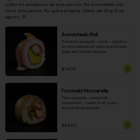
todos los productos de esta sección. No acumulable con
otros descuentos. No aplica propina. Válido del 01 al 31 de
agosto. 🎊
Acevichado Roll
Camarón apanado - palta - cubierto 
en atún bañado en salsa acevichada, 
togarashi y limón de pica
$7.600
Futomaki Mozzarella
Pollo apanado - pimentón - 
champiñón - cubierto en queso 
mozzarella gratinado
$6.800