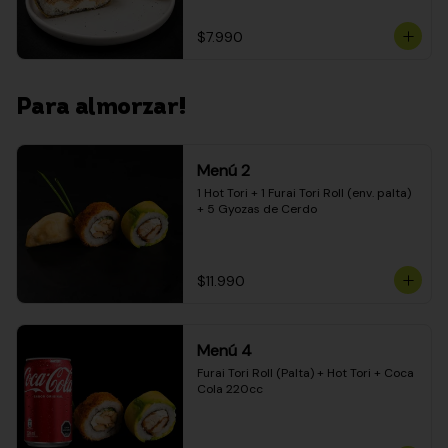
$7.990
Para almorzar!
Menú 2
1 Hot Tori + 1 Furai Tori Roll (env. palta) 
+ 5 Gyozas de Cerdo
$11.990
Menú 4
Furai Tori Roll (Palta) + Hot Tori + Coca 
Cola 220cc