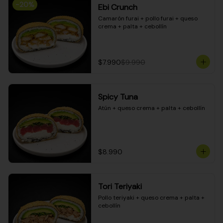
-
20
%
Ebi Crunch
Camarón furai + pollo furai + queso 
crema + palta + cebollín
$7.990
$9.990
Spicy Tuna
Atún + queso crema + palta + cebollín
$8.990
Tori Teriyaki
Pollo teriyaki + queso crema + palta + 
cebollín