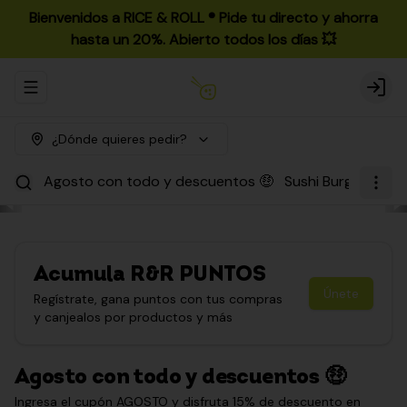
Bienvenidos a RICE & ROLL ®️ Pide tu directo y ahorra
hasta un 20%. Abierto todos los días 💥
Abrir menu de navegación
Login
¿Dónde quieres pedir?
Agosto con todo y descuentos 🤑
Sushi Burgers
Par
Acumula
R&R PUNTOS
Únete
Regístrate, gana puntos con tus compras
y canjealos por productos y más
Agosto con todo y descuentos 🤑
Ingresa el cupón AGOSTO y disfruta 15% de descuento en