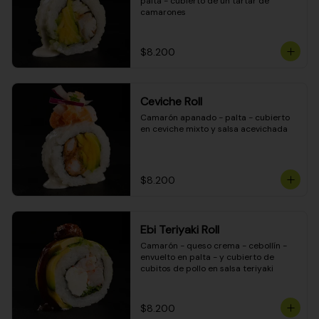
palta - cubierto de un tartar de 
camarones
$8.200
Ceviche Roll
Camarón apanado - palta - cubierto 
en ceviche mixto y salsa acevichada
$8.200
Ebi Teriyaki Roll
Camarón - queso crema - cebollín - 
envuelto en palta - y cubierto de 
cubitos de pollo en salsa teriyaki
$8.200