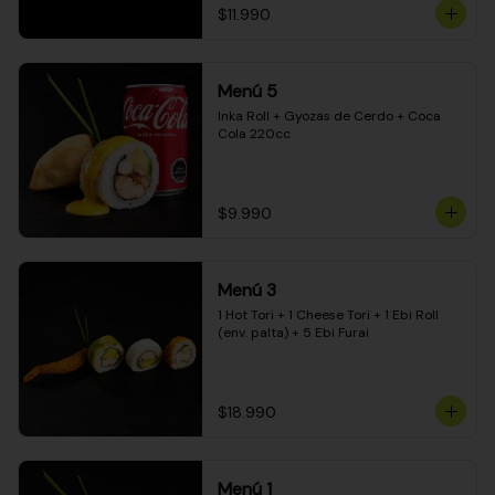
$11.990
Menú 5
Inka Roll + Gyozas de Cerdo + Coca 
Cola 220cc
$9.990
Menú 3
1 Hot Tori + 1 Cheese Tori + 1 Ebi Roll 
(env. palta) + 5 Ebi Furai
$18.990
Menú 1