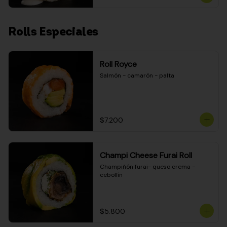
Rolls Especiales
Roll Royce
Salmón - camarón - palta
$7.200
Champi Cheese Furai Roll
Champiñón furai- queso crema - 
cebollín
$5.800