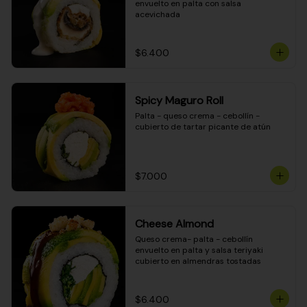
envuelto en palta con salsa 
acevichada
$6.400
Spicy Maguro Roll
Palta - queso crema - cebollín - 
cubierto de tartar picante de atún
$7.000
Cheese Almond
Queso crema- palta - cebollín 
envuelto en palta y salsa teriyaki 
cubierto en almendras tostadas
$6.400