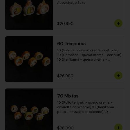
Acevichado Sake
$20.990
60 Tempuras
10 (Salmón - queso crema - cebollín) 
10 (Camarón - queso crema - cebollín) 
10 (Kanikama - queso crema - 
cebollín) 10 (Pimentón - queso crema 
- cebollín) 10 (Pollo teriyaki - queso 
crema - cebollín) 10 (Carne - queso 
$26.990
crema - cebollín)
70 Mixtas
10 (Pollo teriyaki - queso crema - 
envuelto en sésamo) 10 (Kanikama - 
palta - envuelto en sésamo) 10 
(Salmón - queso crema - envuelto en 
palta) 10 (Pollo teriyaki - queso crema 
- envuelto en queso crema) 10 
$28.990