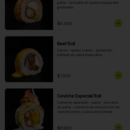
palta - envuelto en queso mozzarella 
gratinado
$8.400
Beef Roll
Carne - queso crema - pimentón - 
bañado en salsa huancaína
$7.200
Ceviche Especial Roll
Camarón apanado - palta - envuelto 
en palta - cubierto de una porción de 
ceviche mixto y salsa acevichada
$8.600