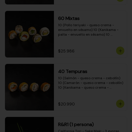
(Camarón - queso crema - cebollín - 
envuelto en masa tempura) 10 
(Kanikama - queso crema - cebollín - 
envuelto en masa tempura) 10 
60 Mixtas
(Pimentón - queso crema - cebollín - 
envuelto en masa tempura)
10 (Pollo teriyaki - queso crema - 
envuelto en sésamo) 10 (Kanikama - 
palta - envuelto en sésamo) 10 
(Salmón - queso crema - envuelto en 
palta) 10 (Pollo teriyaki - palta - 
envuelto en queso crema) 10 
$25.986
(Camarón - queso crema - cebollín - 
envuelto en masa tempura) 10 
(Pimentón - queso crema - cebollín - 
envuelto en masa tempura)
40 Tempuras
10 (Salmón - queso crema - cebollín) 
10 (Camarón - queso crema - cebollín) 
10 (Kanikama - queso crema - 
cebollín) 10 (Pollo teriyaki - queso 
crema - cebollín)
$20.990
R&R1 (1 persona)
California Tori - Sake Maki - 3 gyozas