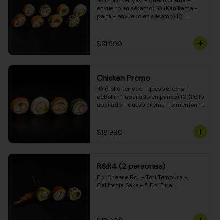
10 (Pollo teriyaki - queso crema - 
envuelto en sésamo) 10 (Kanikama - 
palta - envuelto en sésamo) 10 
(Salmón - queso crema - envuelto en 
palta) 10 (Pollo teriyaki - palta - 
envuelto en queso crema) 10 
$31.990
(Camarón - queso crema - cebollín - 
envuelto en masa tempura) 10 
(Kanikama - queso crema - cebollín - 
envuelto en masa tempura) 10 (Pollo 
Chicken Promo
teriyaki - queso crema - cebollín - 
envuelto en masa tempura) 10 
10 (Pollo teriyaki -queso crema - 
(Pimentón - queso crema - cebollín - 
cebollín - apanado en panko) 10 (Pollo 
envuelto en masa tempura)
apanado - queso crema - pimentón - 
apanado en panko) 10 (Pollo apanado 
- queso crema - palmito - envuelto en 
ciboulette) 10 (Pollo teriyaki - palta - 
$18.990
envuelto en queso crema)
R&R4 (2 personas)
Ebi Cheese Roll - Tori Tempura - 
California Sake - 5 Ebi Furai