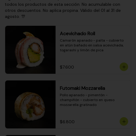
todos los productos de esta sección. No acumulable con
otros descuentos. No aplica propina. Válido del 01 al 31 de
agosto. 🎊
Acevichado Roll
Camarón apanado - palta - cubierto 
en atún bañado en salsa acevichada, 
togarashi y limón de pica
$7.600
Futomaki Mozzarella
Pollo apanado - pimentón - 
champiñón - cubierto en queso 
mozzarella gratinado
$6.800