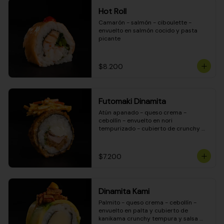
Hot Roll
Camarón - salmón - ciboulette - 
envuelto en salmón cocido y pasta 
picante
$8.200
Futomaki Dinamita
Atún apanado - queso crema - 
cebollín - envuelto en nori 
tempurizado - cubierto de crunchy 
kanikama en salsa DINAMITA!
$7.200
Dinamita Kami
Palmito - queso crema - cebollín - 
envuelto en palta y cubierto de 
kanikama crunchy tempura y salsa 