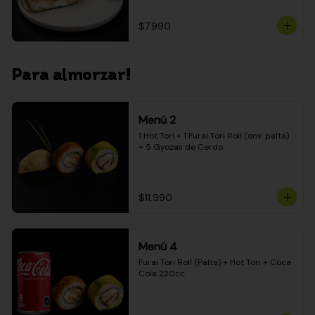
$7.990
Para almorzar!
Menú 2
1 Hot Tori + 1 Furai Tori Roll (env. palta) 
+ 5 Gyozas de Cerdo
$11.990
Menú 4
Furai Tori Roll (Palta) + Hot Tori + Coca 
Cola 220cc