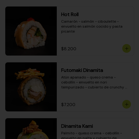
Hot Roll
Camarón - salmón - ciboulette - 
envuelto en salmón cocido y pasta 
picante
$8.200
Futomaki Dinamita
Atún apanado - queso crema - 
cebollín - envuelto en nori 
tempurizado - cubierto de crunchy 
kanikama en salsa DINAMITA!
$7.200
Dinamita Kami
Palmito - queso crema - cebollín - 
envuelto en palta y cubierto de 