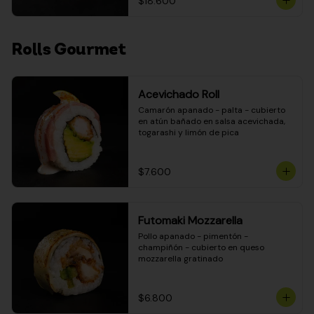
$18.600
Rolls Gourmet
Acevichado Roll
Camarón apanado - palta - cubierto 
en atún bañado en salsa acevichada, 
togarashi y limón de pica
$7.600
Futomaki Mozzarella
Pollo apanado - pimentón - 
champiñón - cubierto en queso 
mozzarella gratinado
$6.800