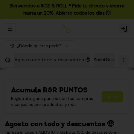
Bienvenidos a RICE & ROLL ®️ Pide tu directo y ahorra
hasta un 20%. Abierto todos los días 💥
Abrir menu de navegación
Login
¿Dónde quieres pedir?
Agosto con todo y descuentos 🤑
Sushi Burgers
Par
Acumula
R&R PUNTOS
Únete
Regístrate, gana puntos con tus compras
y canjealos por productos y más
Agosto con todo y descuentos 🤑
Ingresa el cupón AGOSTO y disfruta 15% de descuento en