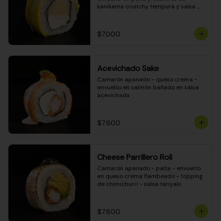
kanikama crunchy tempura y salsa 
DINAMITA!
$7.000
Acevichado Sake
Camarón apanado - queso crema - 
envuelto en salmón bañado en salsa 
acevichada
$7.600
Cheese Parrillero Roll
Camarón apanado - palta - envuelto 
en queso crema flambeado - topping 
de chimichurri - salsa teriyaki
$7.800