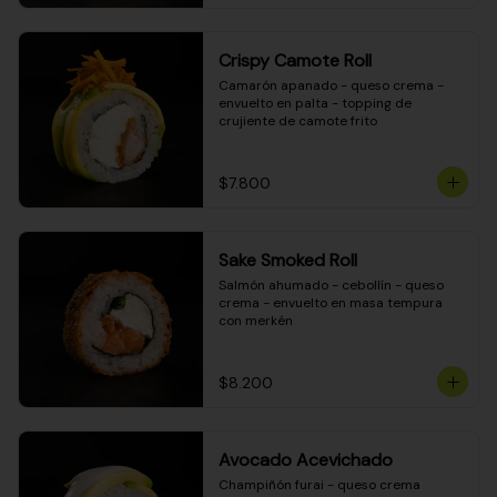
Crispy Camote Roll
Camarón apanado - queso crema - 
envuelto en palta - topping de 
crujiente de camote frito
$7.800
Sake Smoked Roll
Salmón ahumado - cebollín - queso 
crema - envuelto en masa tempura 
con merkén
$8.200
Avocado Acevichado
Champiñón furai - queso crema 