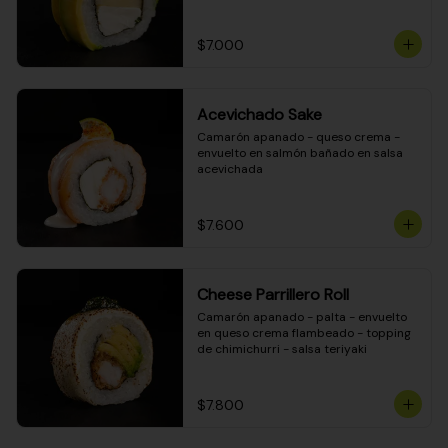
DINAMITA!
$7.000
Acevichado Sake
Camarón apanado - queso crema - 
envuelto en salmón bañado en salsa 
acevichada
$7.600
Cheese Parrillero Roll
Camarón apanado - palta - envuelto 
en queso crema flambeado - topping 
de chimichurri - salsa teriyaki
$7.800