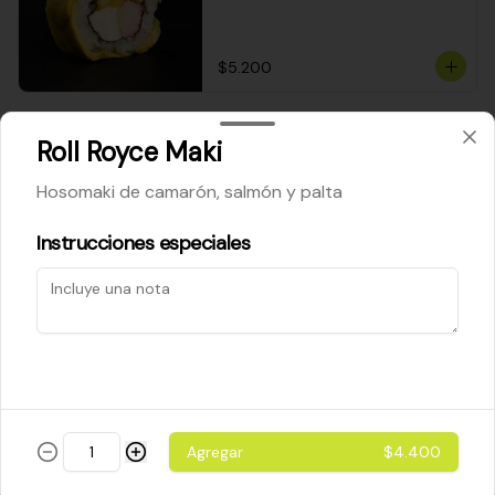
$5.200
Cheese Roll
Roll Royce Maki
Queso crema - palta - cebollín
Hosomaki de camarón, salmón y palta
Instrucciones especiales
$5.200
Ebi Roll
Camarón - palta
Agregar
$4.400
$5.800