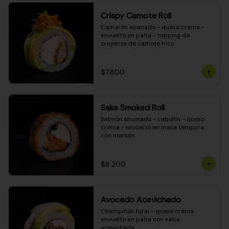
Crispy Camote Roll
Camarón apanado - queso crema - 
envuelto en palta - topping de 
crujiente de camote frito
$7.800
Sake Smoked Roll
Salmón ahumado - cebollín - queso 
crema - envuelto en masa tempura 
con merkén
$8.200
Avocado Acevichado
Champiñón furai - queso crema 
envuelto en palta con salsa 
acevichada