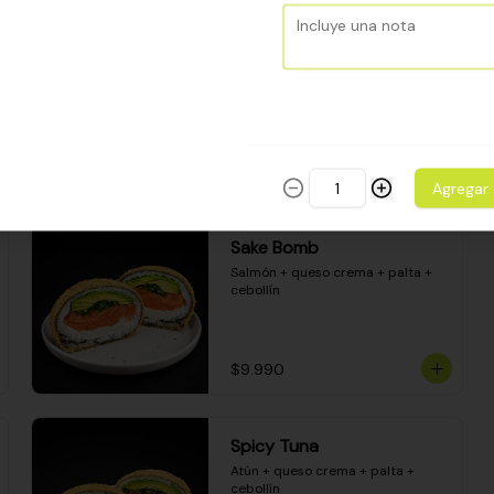
Camarón apanado - palta - 
envuelto en palta - cubierto de 
una porción de ceviche mixto y 
salsa acevichada
$8.600
Agregar
Sake Bomb
Salmón + queso crema + palta + 
cebollín
$9.990
Spicy Tuna
Atún + queso crema + palta + 
cebollín