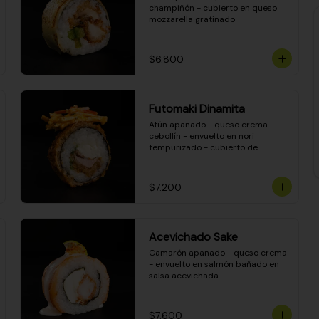
champiñón - cubierto en queso 
mozzarella gratinado
$6.800
Futomaki Dinamita
Atún apanado - queso crema - 
cebollín - envuelto en nori 
tempurizado - cubierto de 
crunchy kanikama en salsa 
DINAMITA!
$7.200
Acevichado Sake
Camarón apanado - queso crema 
- envuelto en salmón bañado en 
salsa acevichada
$7.600