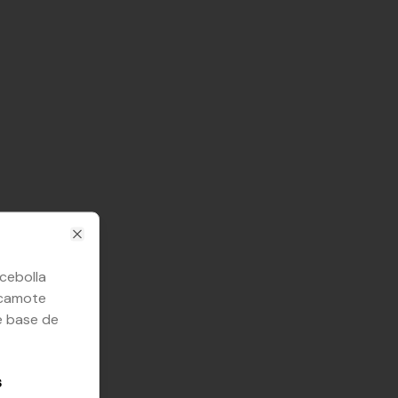
Close
 cebolla
 camote
re base de
s