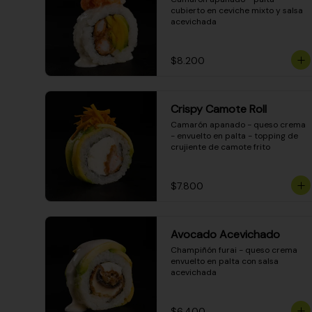
cubierto en ceviche mixto y salsa 
acevichada
$8.200
Crispy Camote Roll
Camarón apanado - queso crema 
- envuelto en palta - topping de 
crujiente de camote frito
$7.800
Avocado Acevichado
Champiñón furai - queso crema 
envuelto en palta con salsa 
acevichada
$6.400