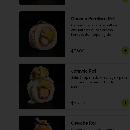
Cheese Parrillero Roll
Camarón apanado - palta - 
envuelto en queso crema 
flambeado - topping de 
chimichurri - salsa teriyaki
$7.800
Johnnie Roll
Salmón apanado - lechuga - palta 
- cubierto de un tartar de 
kanikama
$8.200
Ceviche Roll
Camarón apanado - palta - 