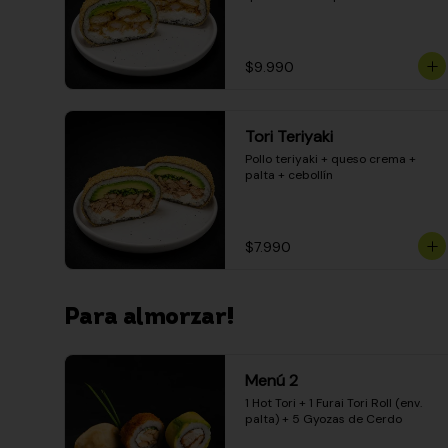
$9.990
Tori Teriyaki
Pollo teriyaki + queso crema + 
palta + cebollín
$7.990
Para almorzar!
Menú 2
1 Hot Tori + 1 Furai Tori Roll (env. 
palta) + 5 Gyozas de Cerdo