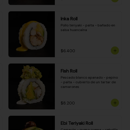
Inka Roll
Pollo teriyaki - palta - bañado en 
salsa huancaína
$6.400
Fish Roll
Pescado blanco apanado - pepino 
- palta - cubierto de un tartar de 
camarones
$8.200
Ebi Teriyaki Roll
Camarón - queso crema - cebollín 