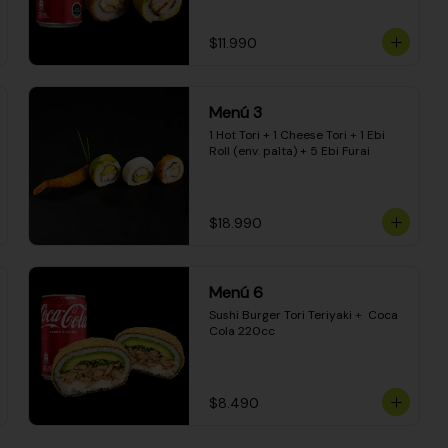
$11.990
Menú 3
1 Hot Tori + 1 Cheese Tori + 1 Ebi 
Roll (env. palta) + 5 Ebi Furai
$18.990
Menú 6
Sushi Burger Tori Teriyaki +  Coca 
Cola 220cc
$8.490