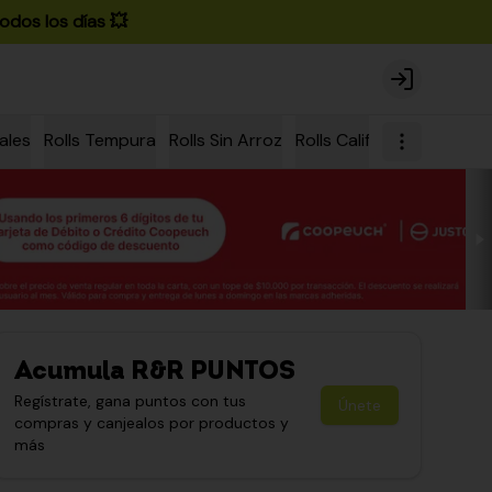
odos los días 💥
Login
ales
Rolls Tempura
Rolls Sin Arroz
Rolls California
Rolls Ch
Acumula
R&R PUNTOS
Regístrate, gana puntos con tus
Únete
compras y canjealos por productos y
más