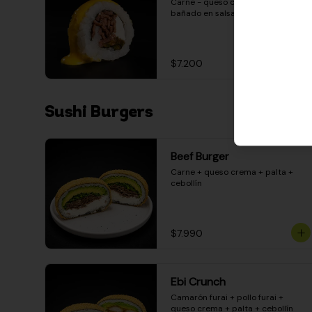
Carne - queso crema - pimentón - 
bañado en salsa huancaína
$7.200
Sushi Burgers
Beef Burger
Carne + queso crema + palta + 
cebollín
$7.990
Ebi Crunch
Camarón furai + pollo furai + 
queso crema + palta + cebollín