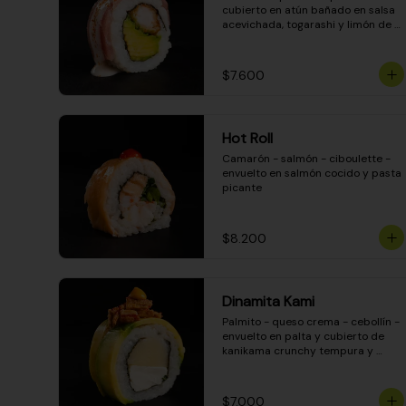
cubierto en atún bañado en salsa 
acevichada, togarashi y limón de 
pica
$7.600
Hot Roll
Camarón - salmón - ciboulette - 
envuelto en salmón cocido y pasta 
picante
$8.200
Dinamita Kami
Palmito - queso crema - cebollín - 
envuelto en palta y cubierto de 
kanikama crunchy tempura y 
salsa DINAMITA!
$7.000