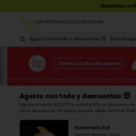
Bienvenidos a R
CARTA
PROMOS
LOCALES
RESERVAS
Agosto con todo y descuentos 🤑
Sushi Burge
Agosto con todo y descuentos 🤑
Ingresa el cupón AGOSTO y disfruta 15% de descuento en
otros descuentos. No aplica propina. Válido del 01 al 31 de
Acevichado Roll
Camarón apanado - palta - 