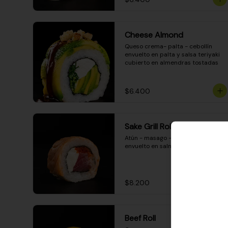
Cheese Almond
Queso crema- palta - cebollín 
envuelto en palta y salsa teriyaki 
cubierto en almendras tostadas
$6.400
Sake Grill Roll
Atún - masago - queso crema - 
envuelto en salmón gratinado
$8.200
Beef Roll