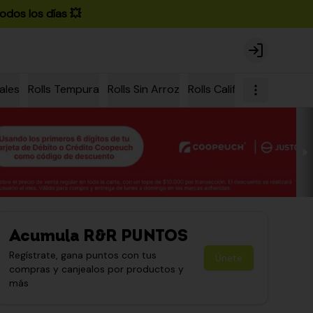
odos los días 💥
Login
ales
Rolls Tempura
Rolls Sin Arroz
Rolls California
Rolls Ch
Acumula
R&R PUNTOS
Regístrate, gana puntos con tus
Únete
compras y canjealos por productos y
más