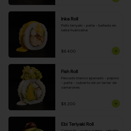
Inka Roll
Pollo teriyaki - palta - bañado en 
salsa huancaína
$6.400
Fish Roll
Pescado blanco apanado - pepino 
- palta - cubierto de un tartar de 
camarones
$8.200
Ebi Teriyaki Roll
Camarón - queso crema - cebollín 