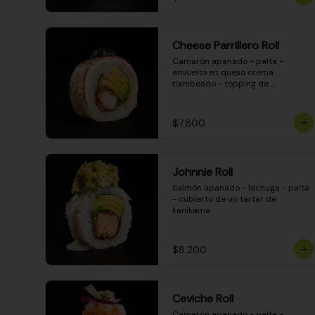
Cheese Parrillero Roll
Camarón apanado - palta - 
envuelto en queso crema 
flambeado - topping de 
chimichurri - salsa teriyaki
$7.800
Johnnie Roll
Salmón apanado - lechuga - palta 
- cubierto de un tartar de 
kanikama
$8.200
Ceviche Roll
Camarón apanado - palta - 