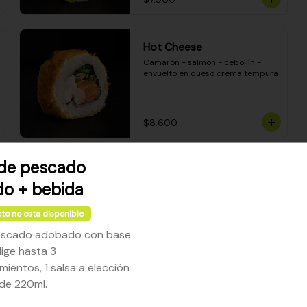
Hot Cheese
Camarón - salmón - cebollín - 
envuelto en queso crema tempura
$8.600
de pescado
Sake Mozzarella
o + bebida
Camarón apanado - queso crema 
- palta - envuelto en queso 
mozzarella gratinado
to no esta disponible
escado adobado con base
$8.400
lige hasta 3
entos, 1 salsa a elección
 de 220ml.
Ceviche Especial Roll