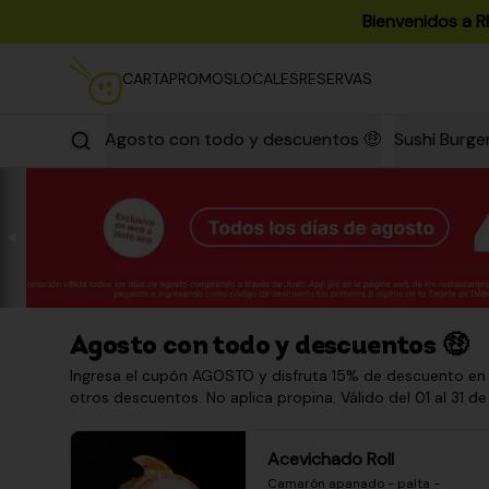
Bienvenidos a R
CARTA
PROMOS
LOCALES
RESERVAS
Agosto con todo y descuentos 🤑
Sushi Burge
Agosto con todo y descuentos 🤑
Ingresa el cupón AGOSTO y disfruta 15% de descuento en
otros descuentos. No aplica propina. Válido del 01 al 31 de
Acevichado Roll
Camarón apanado - palta - 