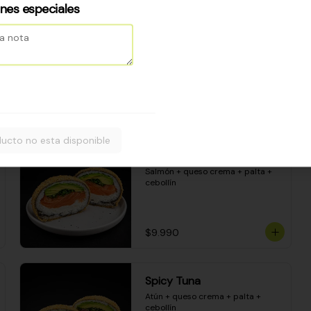
Camarón apanado - palta - 
ones especiales
envuelto en palta - cubierto de 
una porción de ceviche mixto y 
salsa acevichada
$8.600
ucto no esta disponible
Sake Bomb
Salmón + queso crema + palta + 
cebollín
$9.990
Spicy Tuna
Atún + queso crema + palta + 
cebollín