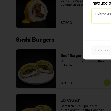
Carne - queso crema - pimentón - 
Instrucci
bañado en salsa huancaína
$7.200
Sushi Burgers
Este prod
Beef Burger
Carne + queso crema + palta + 
cebollín
$7.990
Ebi Crunch
Camarón furai + pollo furai + 
queso crema + palta + cebollín