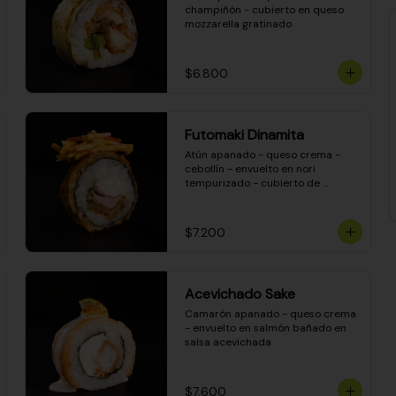
champiñón - cubierto en queso 
mozzarella gratinado
$6.800
Futomaki Dinamita
Atún apanado - queso crema - 
cebollín - envuelto en nori 
tempurizado - cubierto de 
crunchy kanikama en salsa 
DINAMITA!
$7.200
Acevichado Sake
Camarón apanado - queso crema 
- envuelto en salmón bañado en 
salsa acevichada
$7.600