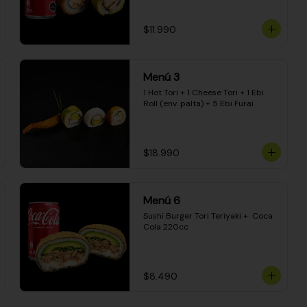
$11.990
Menú 3
1 Hot Tori + 1 Cheese Tori + 1 Ebi 
Roll (env. palta) + 5 Ebi Furai
$18.990
Menú 6
Sushi Burger Tori Teriyaki +  Coca 
Cola 220cc
$8.490