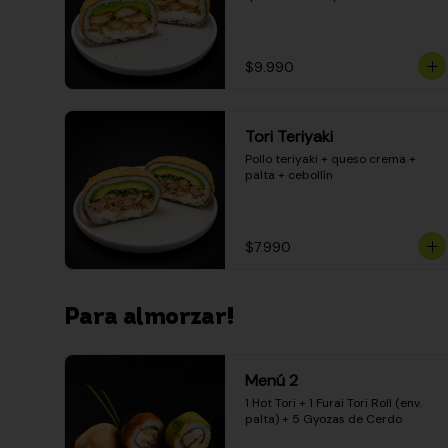
$9.990
Tori Teriyaki
Pollo teriyaki + queso crema + 
palta + cebollín
$7.990
Para almorzar!
Menú 2
1 Hot Tori + 1 Furai Tori Roll (env. 
palta) + 5 Gyozas de Cerdo