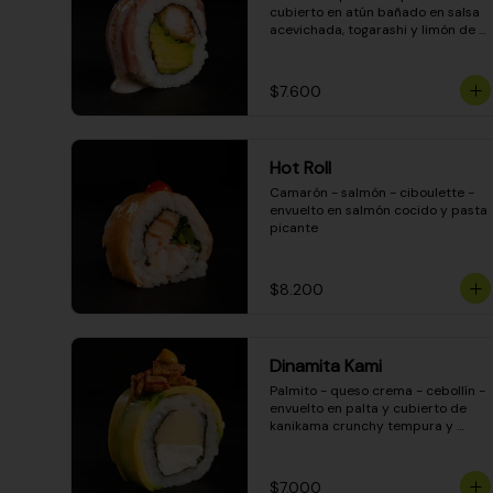
cubierto en atún bañado en salsa 
acevichada, togarashi y limón de 
pica
$7.600
Hot Roll
Camarón - salmón - ciboulette - 
envuelto en salmón cocido y pasta 
picante
$8.200
Dinamita Kami
Palmito - queso crema - cebollín - 
envuelto en palta y cubierto de 
kanikama crunchy tempura y 
salsa DINAMITA!
$7.000