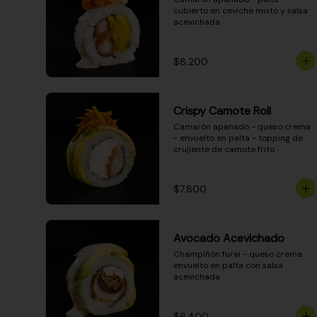
cubierto en ceviche mixto y salsa 
acevichada
$8.200
Crispy Camote Roll
Camarón apanado - queso crema 
- envuelto en palta - topping de 
crujiente de camote frito
$7.800
Avocado Acevichado
Champiñón furai - queso crema 
envuelto en palta con salsa 
acevichada
$6.400