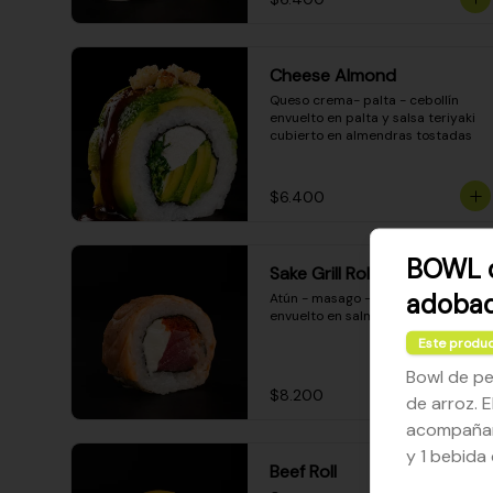
Cheese Almond
Queso crema- palta - cebollín 
envuelto en palta y salsa teriyaki 
cubierto en almendras tostadas
$6.400
BOWL 
Sake Grill Roll
adobad
Atún - masago - queso crema - 
envuelto en salmón gratinado
Este produc
Bowl de p
$8.200
de arroz. E
acompañami
y 1 bebida
Beef Roll