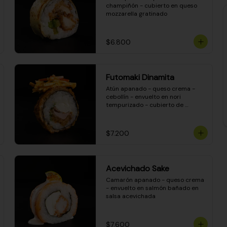
champiñón - cubierto en queso 
mozzarella gratinado
$6.800
Futomaki Dinamita
Atún apanado - queso crema - 
cebollín - envuelto en nori 
tempurizado - cubierto de 
crunchy kanikama en salsa 
DINAMITA!
$7.200
Acevichado Sake
Camarón apanado - queso crema 
- envuelto en salmón bañado en 
salsa acevichada
$7.600