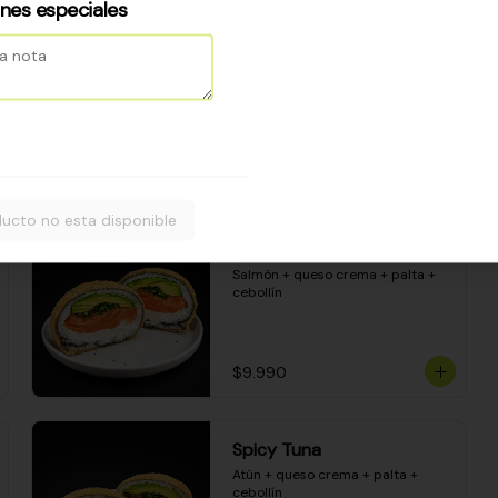
Camarón apanado - palta - 
ones especiales
envuelto en palta - cubierto de 
una porción de ceviche mixto y 
salsa acevichada
$8.600
ucto no esta disponible
Sake Bomb
Salmón + queso crema + palta + 
cebollín
$9.990
Spicy Tuna
Atún + queso crema + palta + 
cebollín