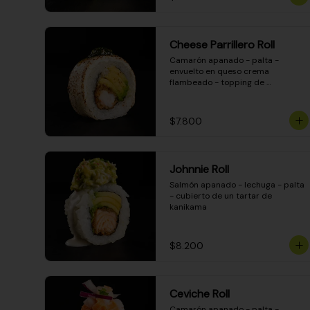
Cheese Parrillero Roll
Camarón apanado - palta - 
envuelto en queso crema 
flambeado - topping de 
chimichurri - salsa teriyaki
$7.800
Johnnie Roll
Salmón apanado - lechuga - palta 
- cubierto de un tartar de 
kanikama
$8.200
Ceviche Roll
Camarón apanado - palta - 