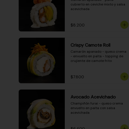
cubierto en ceviche mixto y salsa 
acevichada
$8.200
Crispy Camote Roll
Camarón apanado - queso crema 
- envuelto en palta - topping de 
crujiente de camote frito
$7.800
Avocado Acevichado
Champiñón furai - queso crema 
envuelto en palta con salsa 
acevichada
$6.400