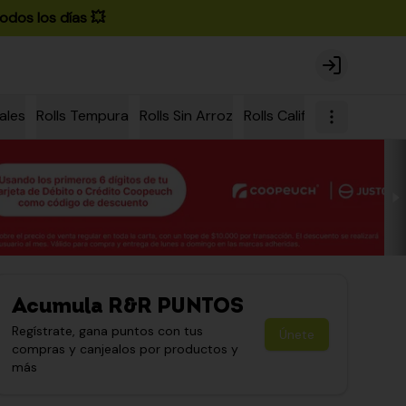
odos los días 💥
Login
ales
Rolls Tempura
Rolls Sin Arroz
Rolls California
Rolls Ch
Acumula
R&R PUNTOS
Regístrate, gana puntos con tus
Únete
compras y canjealos por productos y
más