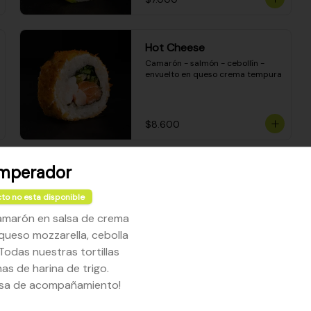
Hot Cheese
Camarón - salmón - cebollín - 
envuelto en queso crema tempura
$8.600
mperador
Sake Mozzarella
Camarón apanado - queso crema 
to no esta disponible
- palta - envuelto en queso 
mozzarella gratinado
amarón en salsa de crema
queso mozzarella, cebolla
$8.400
 Todas nuestras tortillas
as de harina de trigo.
alsa de acompañamiento!
Ceviche Especial Roll