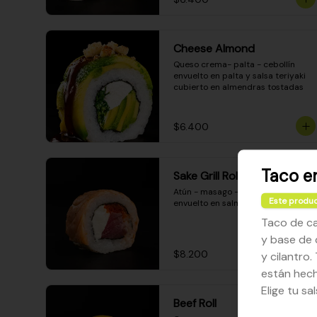
Cheese Almond
Queso crema- palta - cebollín 
envuelto en palta y salsa teriyaki 
cubierto en almendras tostadas
$6.400
Taco e
Sake Grill Roll
Atún - masago - queso crema - 
Este produc
envuelto en salmón gratinado
Taco de c
y base de 
$8.200
y cilantro.
están hech
Elige tu s
Beef Roll