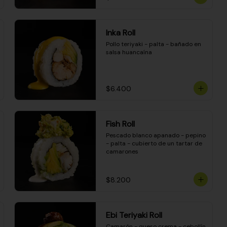
Inka Roll
Pollo teriyaki - palta - bañado en 
salsa huancaína
$6.400
Fish Roll
Pescado blanco apanado - pepino 
- palta - cubierto de un tartar de 
camarones
$8.200
Ebi Teriyaki Roll
Camarón - queso crema - cebollín 