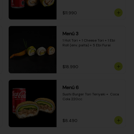
$11.990
Menú 3
1 Hot Tori + 1 Cheese Tori + 1 Ebi 
Roll (env. palta) + 5 Ebi Furai
$18.990
Menú 6
Sushi Burger Tori Teriyaki +  Coca 
Cola 220cc
$8.490