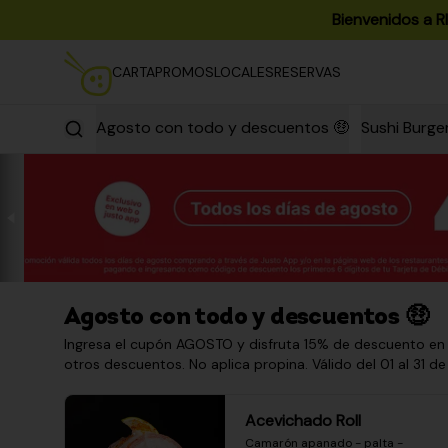
Bienvenidos a R
CARTA
PROMOS
LOCALES
RESERVAS
Agosto con todo y descuentos 🤑
Sushi Burge
Agosto con todo y descuentos 🤑
Ingresa el cupón AGOSTO y disfruta 15% de descuento en
otros descuentos. No aplica propina. Válido del 01 al 31 de
Acevichado Roll
Camarón apanado - palta - 