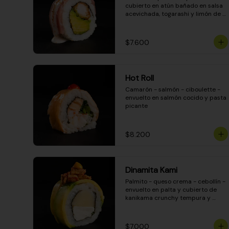
cubierto en atún bañado en salsa 
acevichada, togarashi y limón de 
pica
$7.600
Hot Roll
Camarón - salmón - ciboulette - 
envuelto en salmón cocido y pasta 
picante
$8.200
Dinamita Kami
Palmito - queso crema - cebollín - 
envuelto en palta y cubierto de 
kanikama crunchy tempura y 
salsa DINAMITA!
$7.000