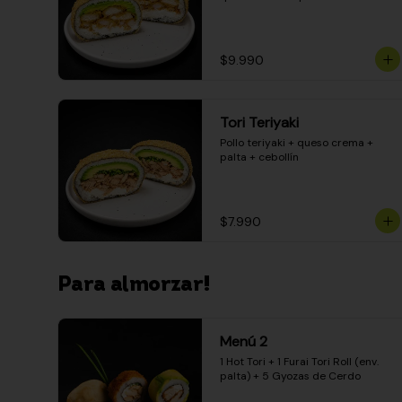
$9.990
Tori Teriyaki
Pollo teriyaki + queso crema + 
palta + cebollín
$7.990
Para almorzar!
Menú 2
1 Hot Tori + 1 Furai Tori Roll (env. 
palta) + 5 Gyozas de Cerdo