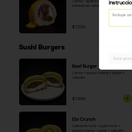
Carne - queso crema - pimentón - 
Instrucci
bañado en salsa huancaína
$7.200
Sushi Burgers
Este prod
Beef Burger
Carne + queso crema + palta + 
cebollín
$7.990
Ebi Crunch
Camarón furai + pollo furai + 
queso crema + palta + cebollín