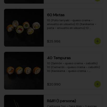
(Camarón - queso crema - cebollín - 
envuelto en masa tempura) 10 
(Kanikama - queso crema - cebollín - 
envuelto en masa tempura) 10 
60 Mixtas
(Pimentón - queso crema - cebollín - 
envuelto en masa tempura)
10 (Pollo teriyaki - queso crema - 
envuelto en sésamo) 10 (Kanikama - 
palta - envuelto en sésamo) 10 
(Salmón - queso crema - envuelto en 
palta) 10 (Pollo teriyaki - palta - 
envuelto en queso crema) 10 
$25.986
(Camarón - queso crema - cebollín - 
envuelto en masa tempura) 10 
(Pimentón - queso crema - cebollín - 
envuelto en masa tempura)
40 Tempuras
10 (Salmón - queso crema - cebollín) 
10 (Camarón - queso crema - cebollín) 
10 (Kanikama - queso crema - 
cebollín) 10 (Pollo teriyaki - queso 
crema - cebollín)
$20.990
R&R1 (1 persona)
California Tori - Sake Maki - 3 gyozas