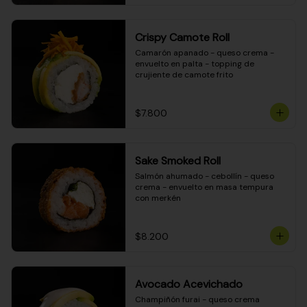
Crispy Camote Roll
Camarón apanado - queso crema - 
envuelto en palta - topping de 
crujiente de camote frito
$7.800
Sake Smoked Roll
Salmón ahumado - cebollín - queso 
crema - envuelto en masa tempura 
con merkén
$8.200
Avocado Acevichado
Champiñón furai - queso crema 