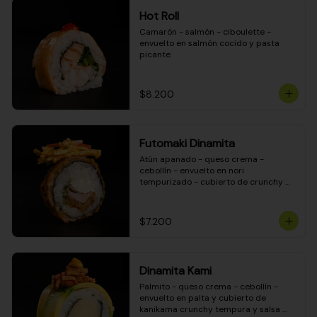
Hot Roll
Camarón - salmón - ciboulette - 
envuelto en salmón cocido y pasta 
picante
$8.200
Futomaki Dinamita
Atún apanado - queso crema - 
cebollín - envuelto en nori 
tempurizado - cubierto de crunchy 
kanikama en salsa DINAMITA!
$7.200
Dinamita Kami
Palmito - queso crema - cebollín - 
envuelto en palta y cubierto de 
kanikama crunchy tempura y salsa 