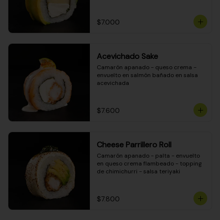
DINAMITA!
$7.000
Acevichado Sake
Camarón apanado - queso crema - 
envuelto en salmón bañado en salsa 
acevichada
$7.600
Cheese Parrillero Roll
Camarón apanado - palta - envuelto 
en queso crema flambeado - topping 
de chimichurri - salsa teriyaki
$7.800