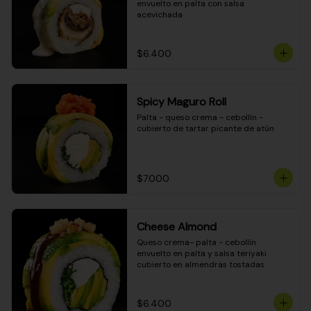
envuelto en palta con salsa 
acevichada
$6.400
Spicy Maguro Roll
Palta - queso crema - cebollín - 
cubierto de tartar picante de atún
$7.000
Cheese Almond
Queso crema- palta - cebollín 
envuelto en palta y salsa teriyaki 
cubierto en almendras tostadas
$6.400