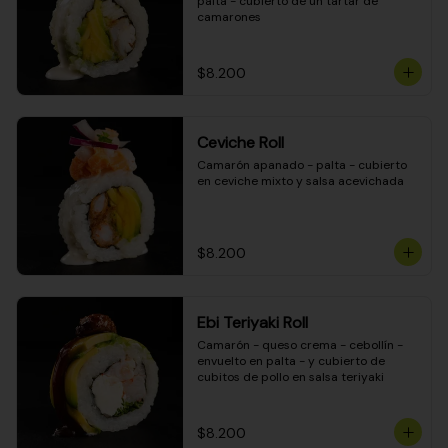
palta - cubierto de un tartar de 
camarones
$8.200
Ceviche Roll
Camarón apanado - palta - cubierto 
en ceviche mixto y salsa acevichada
$8.200
Ebi Teriyaki Roll
Camarón - queso crema - cebollín - 
envuelto en palta - y cubierto de 
cubitos de pollo en salsa teriyaki
$8.200