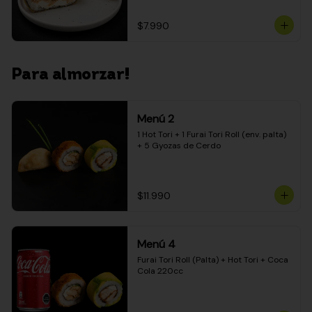
$7.990
Para almorzar!
Menú 2
1 Hot Tori + 1 Furai Tori Roll (env. palta) 
+ 5 Gyozas de Cerdo
$11.990
Menú 4
Furai Tori Roll (Palta) + Hot Tori + Coca 
Cola 220cc