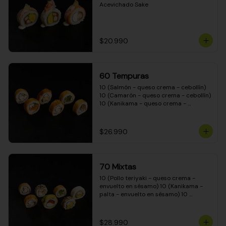
Acevichado Sake
$20.990
60 Tempuras
10 (Salmón - queso crema - cebollín) 
10 (Camarón - queso crema - cebollín) 
10 (Kanikama - queso crema - 
cebollín) 10 (Pimentón - queso crema 
- cebollín) 10 (Pollo teriyaki - queso 
crema - cebollín) 10 (Carne - queso 
$26.990
crema - cebollín)
70 Mixtas
10 (Pollo teriyaki - queso crema - 
envuelto en sésamo) 10 (Kanikama - 
palta - envuelto en sésamo) 10 
(Salmón - queso crema - envuelto en 
palta) 10 (Pollo teriyaki - queso crema 
- envuelto en queso crema) 10 
$28.990