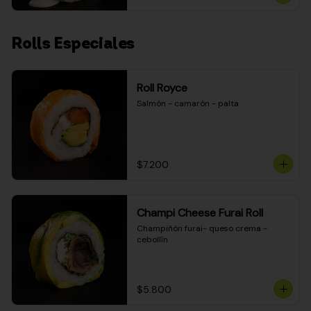
Rolls Especiales
Roll Royce
Salmón - camarón - palta
$7.200
Champi Cheese Furai Roll
Champiñón furai- queso crema - 
cebollín
$5.800