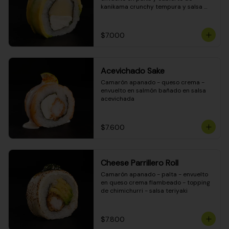
kanikama crunchy tempura y salsa 
DINAMITA!
$7.000
Acevichado Sake
Camarón apanado - queso crema - 
envuelto en salmón bañado en salsa 
acevichada
$7.600
Cheese Parrillero Roll
Camarón apanado - palta - envuelto 
en queso crema flambeado - topping 
de chimichurri - salsa teriyaki
$7.800