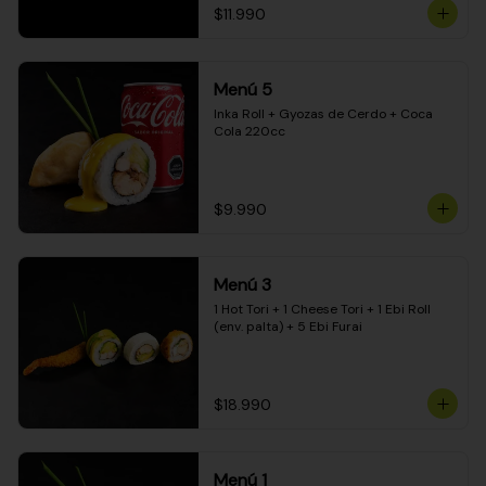
$11.990
Menú 5
Inka Roll + Gyozas de Cerdo + Coca 
Cola 220cc
$9.990
Menú 3
1 Hot Tori + 1 Cheese Tori + 1 Ebi Roll 
(env. palta) + 5 Ebi Furai
$18.990
Menú 1