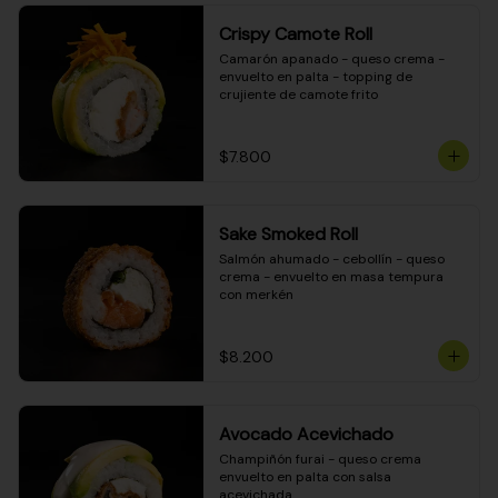
Crispy Camote Roll
Camarón apanado - queso crema - 
envuelto en palta - topping de 
crujiente de camote frito
$7.800
Sake Smoked Roll
Salmón ahumado - cebollín - queso 
crema - envuelto en masa tempura 
con merkén
$8.200
Avocado Acevichado
Champiñón furai - queso crema 
envuelto en palta con salsa 
acevichada