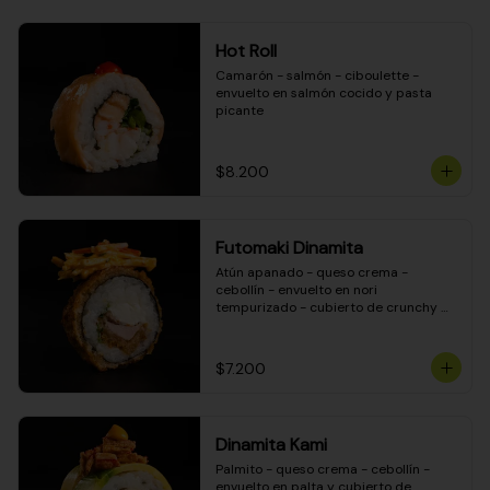
Hot Roll
Camarón - salmón - ciboulette - 
envuelto en salmón cocido y pasta 
picante
$8.200
Futomaki Dinamita
Atún apanado - queso crema - 
cebollín - envuelto en nori 
tempurizado - cubierto de crunchy 
kanikama en salsa DINAMITA!
$7.200
Dinamita Kami
Palmito - queso crema - cebollín - 
envuelto en palta y cubierto de 