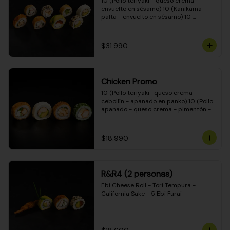
10 (Pollo teriyaki - queso crema - 
envuelto en sésamo) 10 (Kanikama - 
palta - envuelto en sésamo) 10 
(Salmón - queso crema - envuelto en 
palta) 10 (Pollo teriyaki - palta - 
envuelto en queso crema) 10 
$31.990
(Camarón - queso crema - cebollín - 
envuelto en masa tempura) 10 
(Kanikama - queso crema - cebollín - 
envuelto en masa tempura) 10 (Pollo 
Chicken Promo
teriyaki - queso crema - cebollín - 
envuelto en masa tempura) 10 
10 (Pollo teriyaki -queso crema - 
(Pimentón - queso crema - cebollín - 
cebollín - apanado en panko) 10 (Pollo 
envuelto en masa tempura)
apanado - queso crema - pimentón - 
apanado en panko) 10 (Pollo apanado 
- queso crema - palmito - envuelto en 
ciboulette) 10 (Pollo teriyaki - palta - 
$18.990
envuelto en queso crema)
R&R4 (2 personas)
Ebi Cheese Roll - Tori Tempura - 
California Sake - 5 Ebi Furai