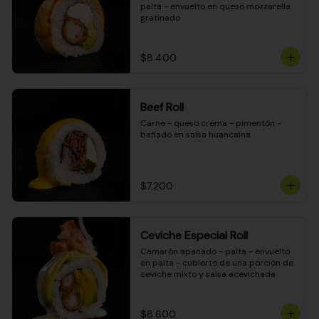
palta - envuelto en queso mozzarella 
gratinado
$8.400
Beef Roll
Carne - queso crema - pimentón - 
bañado en salsa huancaína
$7.200
Ceviche Especial Roll
Camarón apanado - palta - envuelto 
en palta - cubierto de una porción de 
ceviche mixto y salsa acevichada
$8.600