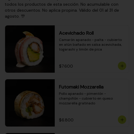
todos los productos de esta sección. No acumulable con
otros descuentos. No aplica propina. Válido del 01 al 31 de
agosto. 🎊
Acevichado Roll
Camarón apanado - palta - cubierto 
en atún bañado en salsa acevichada, 
togarashi y limón de pica
$7.600
Futomaki Mozzarella
Pollo apanado - pimentón - 
champiñón - cubierto en queso 
mozzarella gratinado
$6.800