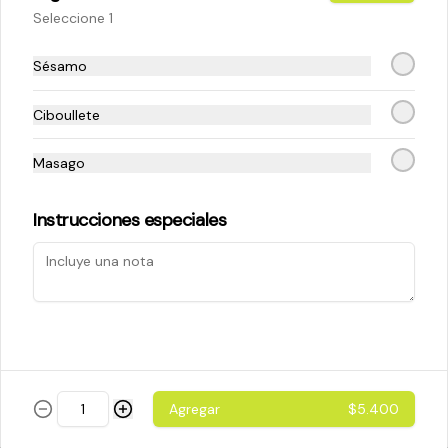
Seleccione 1
$5.200
Sésamo
Ciboullete
Cheese Roll
Queso crema - palta - cebollín
Masago
Instrucciones especiales
$5.200
Ebi Roll
Camarón - palta
Agregar
$5.400
$5.800