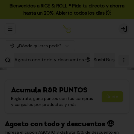
Bienvenidos a RICE & ROLL ®️ Pide tu directo y ahorra
hasta un 20%. Abierto todos los días 💥
Abrir menu de navegación
Login
¿Dónde quieres pedir?
Agosto con todo y descuentos 🤑
Sushi Burgers
Par
Acumula
R&R PUNTOS
Únete
Regístrate, gana puntos con tus compras
y canjealos por productos y más
Agosto con todo y descuentos 🤑
Ingresa el cupón AGOSTO y disfruta 15% de descuento en