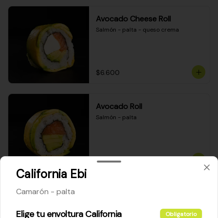
Avocado Cheese Roll
Salmón - palta - queso crema
$6.600
Avocado Roll
Salmón - palta
$6.200
California Ebi
Camarón - palta
Maki Cheese Roll
Kanikama - queso crema - palta
Elige tu envoltura California
Obligatorio