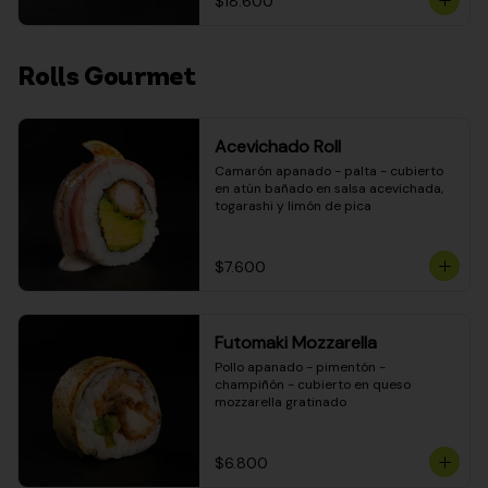
$18.600
Rolls Gourmet
Acevichado Roll
Camarón apanado - palta - cubierto 
en atún bañado en salsa acevichada, 
togarashi y limón de pica
$7.600
Futomaki Mozzarella
Pollo apanado - pimentón - 
champiñón - cubierto en queso 
mozzarella gratinado
$6.800