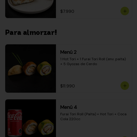
$7.990
Para almorzar!
Menú 2
1 Hot Tori + 1 Furai Tori Roll (env. palta) 
+ 5 Gyozas de Cerdo
$11.990
Menú 4
Furai Tori Roll (Palta) + Hot Tori + Coca 
Cola 220cc