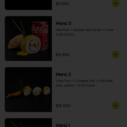
$11.990
Menú 5
Inka Roll + Gyozas de Cerdo + Coca 
Cola 220cc
$9.990
Menú 3
1 Hot Tori + 1 Cheese Tori + 1 Ebi Roll 
(env. palta) + 5 Ebi Furai
$18.990
Menú 1