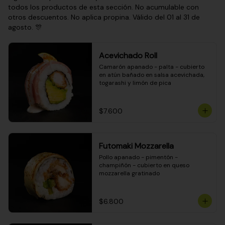
todos los productos de esta sección. No acumulable con
otros descuentos. No aplica propina. Válido del 01 al 31 de
agosto. 🎊
Acevichado Roll
Camarón apanado - palta - cubierto 
en atún bañado en salsa acevichada, 
togarashi y limón de pica
$7.600
Futomaki Mozzarella
Pollo apanado - pimentón - 
champiñón - cubierto en queso 
mozzarella gratinado
$6.800