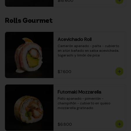
$18.600
Rolls Gourmet
Acevichado Roll
Camarón apanado - palta - cubierto 
en atún bañado en salsa acevichada, 
togarashi y limón de pica
$7.600
Futomaki Mozzarella
Pollo apanado - pimentón - 
champiñón - cubierto en queso 
mozzarella gratinado
$6.800