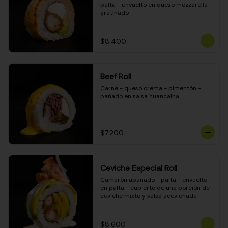
palta - envuelto en queso mozzarella 
gratinado
$8.400
Beef Roll
Carne - queso crema - pimentón - 
bañado en salsa huancaína
$7.200
Ceviche Especial Roll
Camarón apanado - palta - envuelto 
en palta - cubierto de una porción de 
ceviche mixto y salsa acevichada
$8.600