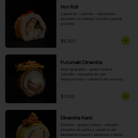
Hot Roll
Camarón - salmón - ciboulette - 
envuelto en salmón cocido y pasta 
picante
$8.200
Futomaki Dinamita
Atún apanado - queso crema - 
cebollín - envuelto en nori 
tempurizado - cubierto de crunchy 
kanikama en salsa DINAMITA!
$7.200
Dinamita Kami
Palmito - queso crema - cebollín - 
envuelto en palta y cubierto de 
kanikama crunchy tempura y salsa 