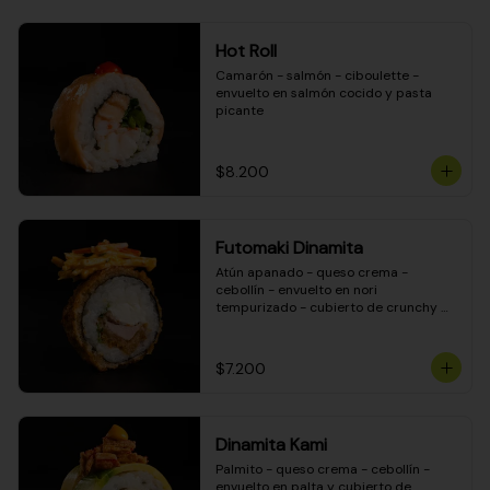
Hot Roll
Camarón - salmón - ciboulette - 
envuelto en salmón cocido y pasta 
picante
$8.200
Futomaki Dinamita
Atún apanado - queso crema - 
cebollín - envuelto en nori 
tempurizado - cubierto de crunchy 
kanikama en salsa DINAMITA!
$7.200
Dinamita Kami
Palmito - queso crema - cebollín - 
envuelto en palta y cubierto de 