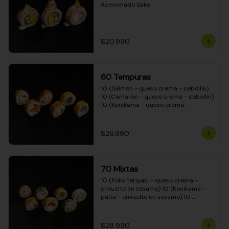
Acevichado Sake
$20.990
60 Tempuras
10 (Salmón - queso crema - cebollín) 
10 (Camarón - queso crema - cebollín) 
10 (Kanikama - queso crema - 
cebollín) 10 (Pimentón - queso crema 
- cebollín) 10 (Pollo teriyaki - queso 
crema - cebollín) 10 (Carne - queso 
$26.990
crema - cebollín)
70 Mixtas
10 (Pollo teriyaki - queso crema - 
envuelto en sésamo) 10 (Kanikama - 
palta - envuelto en sésamo) 10 
(Salmón - queso crema - envuelto en 
palta) 10 (Pollo teriyaki - queso crema 
- envuelto en queso crema) 10 
$28.990