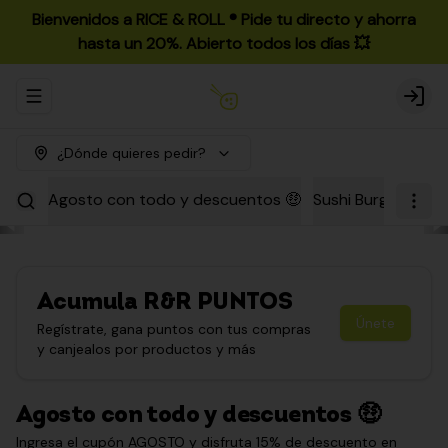
Bienvenidos a RICE & ROLL ®️ Pide tu directo y ahorra
hasta un 20%. Abierto todos los días 💥
Abrir menu de navegación
Login
¿Dónde quieres pedir?
Agosto con todo y descuentos 🤑
Sushi Burgers
Par
Acumula
R&R PUNTOS
Únete
Regístrate, gana puntos con tus compras
y canjealos por productos y más
Agosto con todo y descuentos 🤑
Ingresa el cupón AGOSTO y disfruta 15% de descuento en