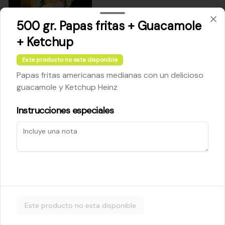
500 gr. Papas fritas + Guacamole
$5.200
+ Ketchup
Este producto no esta disponible
Cheese Roll
Papas fritas americanas medianas con un delicioso
Queso crema - palta - cebollín
guacamole y Ketchup Heinz
Instrucciones especiales
$5.200
Ebi Roll
Camarón - palta
Este producto no esta disponible
$5.800