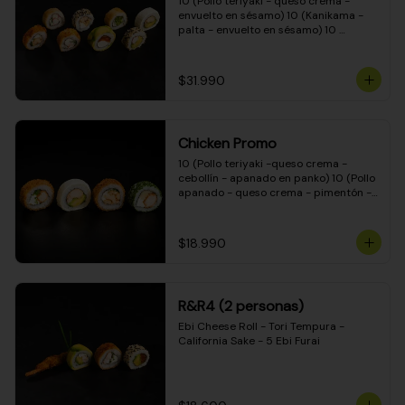
10 (Pollo teriyaki - queso crema - 
envuelto en sésamo) 10 (Kanikama - 
palta - envuelto en sésamo) 10 
(Salmón - queso crema - envuelto en 
palta) 10 (Pollo teriyaki - palta - 
envuelto en queso crema) 10 
$31.990
(Camarón - queso crema - cebollín - 
envuelto en masa tempura) 10 
(Kanikama - queso crema - cebollín - 
envuelto en masa tempura) 10 (Pollo 
Chicken Promo
teriyaki - queso crema - cebollín - 
envuelto en masa tempura) 10 
10 (Pollo teriyaki -queso crema - 
(Pimentón - queso crema - cebollín - 
cebollín - apanado en panko) 10 (Pollo 
envuelto en masa tempura)
apanado - queso crema - pimentón - 
apanado en panko) 10 (Pollo apanado 
- queso crema - palmito - envuelto en 
ciboulette) 10 (Pollo teriyaki - palta - 
$18.990
envuelto en queso crema)
R&R4 (2 personas)
Ebi Cheese Roll - Tori Tempura - 
California Sake - 5 Ebi Furai