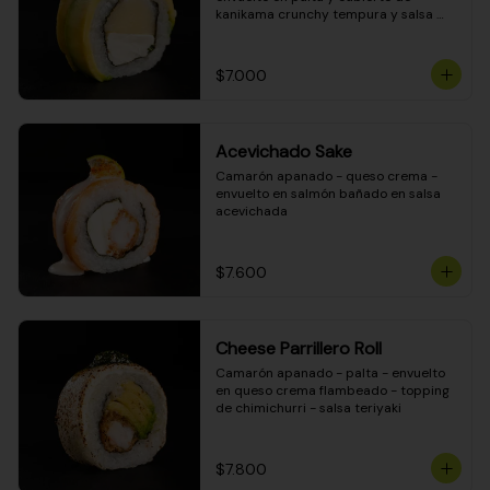
kanikama crunchy tempura y salsa 
DINAMITA!
$7.000
Acevichado Sake
Camarón apanado - queso crema - 
envuelto en salmón bañado en salsa 
acevichada
$7.600
Cheese Parrillero Roll
Camarón apanado - palta - envuelto 
en queso crema flambeado - topping 
de chimichurri - salsa teriyaki
$7.800