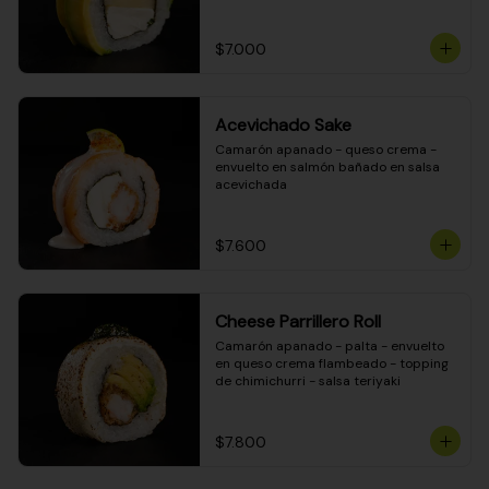
DINAMITA!
$7.000
Acevichado Sake
Camarón apanado - queso crema - 
envuelto en salmón bañado en salsa 
acevichada
$7.600
Cheese Parrillero Roll
Camarón apanado - palta - envuelto 
en queso crema flambeado - topping 
de chimichurri - salsa teriyaki
$7.800