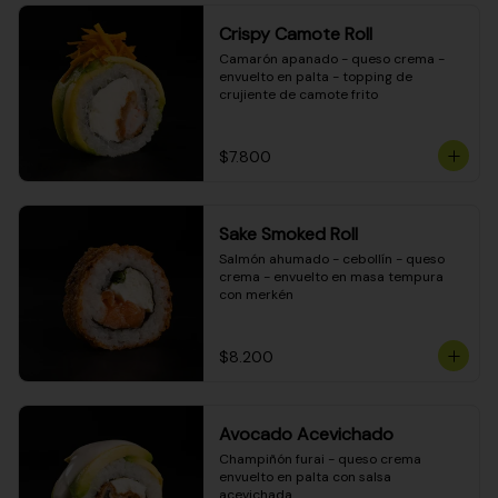
Crispy Camote Roll
Camarón apanado - queso crema - 
envuelto en palta - topping de 
crujiente de camote frito
$7.800
Sake Smoked Roll
Salmón ahumado - cebollín - queso 
crema - envuelto en masa tempura 
con merkén
$8.200
Avocado Acevichado
Champiñón furai - queso crema 
envuelto en palta con salsa 
acevichada