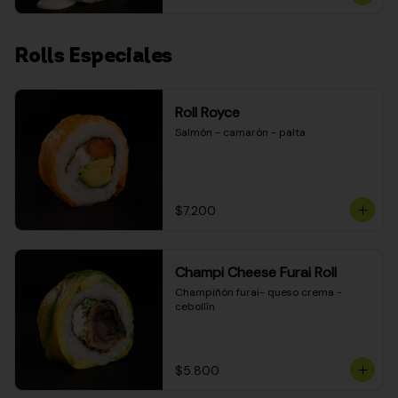
Rolls Especiales
Roll Royce
Salmón - camarón - palta
$7.200
Champi Cheese Furai Roll
Champiñón furai- queso crema - 
cebollín
$5.800