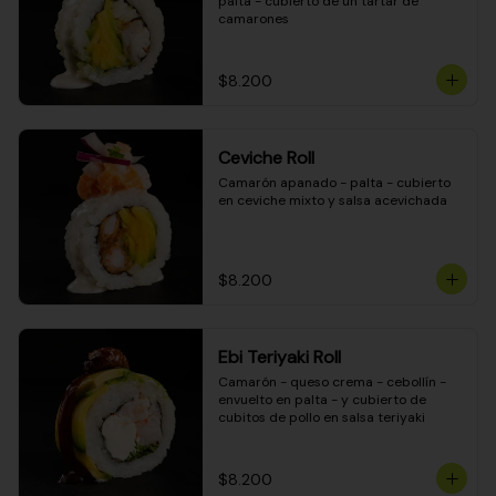
palta - cubierto de un tartar de 
camarones
$8.200
Ceviche Roll
Camarón apanado - palta - cubierto 
en ceviche mixto y salsa acevichada
$8.200
Ebi Teriyaki Roll
Camarón - queso crema - cebollín - 
envuelto en palta - y cubierto de 
cubitos de pollo en salsa teriyaki
$8.200