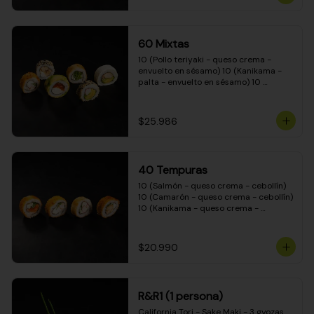
(Camarón - queso crema - cebollín - 
envuelto en masa tempura) 10 
(Kanikama - queso crema - cebollín - 
envuelto en masa tempura) 10 
60 Mixtas
(Pimentón - queso crema - cebollín - 
envuelto en masa tempura)
10 (Pollo teriyaki - queso crema - 
envuelto en sésamo) 10 (Kanikama - 
palta - envuelto en sésamo) 10 
(Salmón - queso crema - envuelto en 
palta) 10 (Pollo teriyaki - palta - 
envuelto en queso crema) 10 
$25.986
(Camarón - queso crema - cebollín - 
envuelto en masa tempura) 10 
(Pimentón - queso crema - cebollín - 
envuelto en masa tempura)
40 Tempuras
10 (Salmón - queso crema - cebollín) 
10 (Camarón - queso crema - cebollín) 
10 (Kanikama - queso crema - 
cebollín) 10 (Pollo teriyaki - queso 
crema - cebollín)
$20.990
R&R1 (1 persona)
California Tori - Sake Maki - 3 gyozas