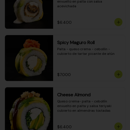
envuelto en palta con salsa 
acevichada
$6.400
Spicy Maguro Roll
Palta - queso crema - cebollín - 
cubierto de tartar picante de atún
$7.000
Cheese Almond
Queso crema- palta - cebollín 
envuelto en palta y salsa teriyaki 
cubierto en almendras tostadas
$6.400