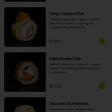
Crispy Camote Roll
Camarón apanado - queso crema - 
envuelto en palta - topping de 
crujiente de camote frito
$7.800
Sake Smoked Roll
Salmón ahumado - cebollín - queso 
crema - envuelto en masa tempura 
con merkén
$8.200
Avocado Acevichado
Champiñón furai - queso crema 