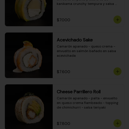
kanikama crunchy tempura y salsa 
DINAMITA!
$7.000
Acevichado Sake
Camarón apanado - queso crema - 
envuelto en salmón bañado en salsa 
acevichada
$7.600
Cheese Parrillero Roll
Camarón apanado - palta - envuelto 
en queso crema flambeado - topping 
de chimichurri - salsa teriyaki
$7.800