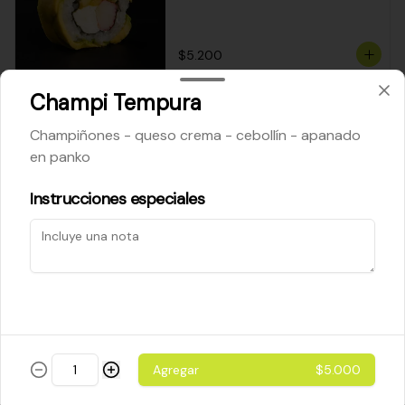
$5.200
Champi Tempura
Cheese Roll
Champiñones - queso crema - cebollín - apanado
Queso crema - palta - cebollín
en panko
Instrucciones especiales
$5.200
Ebi Roll
Camarón - palta
Agregar
$5.000
$5.800