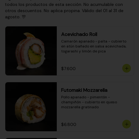
todos los productos de esta sección. No acumulable con
otros descuentos. No aplica propina. Válido del 01 al 31 de
agosto. 🎊
Acevichado Roll
Camarón apanado - palta - cubierto 
en atún bañado en salsa acevichada, 
togarashi y limón de pica
$7.600
Futomaki Mozzarella
Pollo apanado - pimentón - 
champiñón - cubierto en queso 
mozzarella gratinado
$6.800