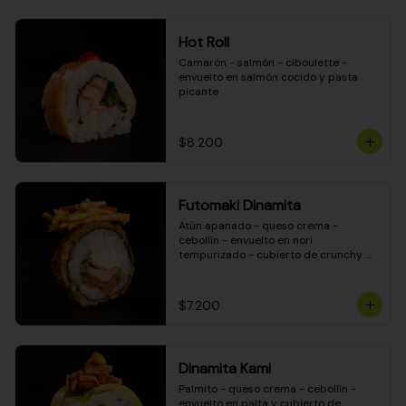
Hot Roll
Camarón - salmón - ciboulette - 
envuelto en salmón cocido y pasta 
picante
$8.200
Futomaki Dinamita
Atún apanado - queso crema - 
cebollín - envuelto en nori 
tempurizado - cubierto de crunchy 
kanikama en salsa DINAMITA!
$7.200
Dinamita Kami
Palmito - queso crema - cebollín - 
envuelto en palta y cubierto de 