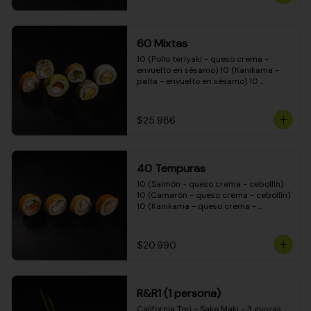
(Camarón - queso crema - cebollín - 
envuelto en masa tempura) 10 
(Kanikama - queso crema - cebollín - 
envuelto en masa tempura) 10 
60 Mixtas
(Pimentón - queso crema - cebollín - 
envuelto en masa tempura)
10 (Pollo teriyaki - queso crema - 
envuelto en sésamo) 10 (Kanikama - 
palta - envuelto en sésamo) 10 
(Salmón - queso crema - envuelto en 
palta) 10 (Pollo teriyaki - palta - 
envuelto en queso crema) 10 
$25.986
(Camarón - queso crema - cebollín - 
envuelto en masa tempura) 10 
(Pimentón - queso crema - cebollín - 
envuelto en masa tempura)
40 Tempuras
10 (Salmón - queso crema - cebollín) 
10 (Camarón - queso crema - cebollín) 
10 (Kanikama - queso crema - 
cebollín) 10 (Pollo teriyaki - queso 
crema - cebollín)
$20.990
R&R1 (1 persona)
California Tori - Sake Maki - 3 gyozas