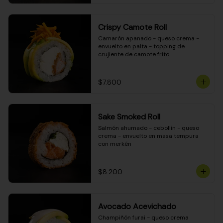
Crispy Camote Roll
Camarón apanado - queso crema - 
envuelto en palta - topping de 
crujiente de camote frito
$7.800
Sake Smoked Roll
Salmón ahumado - cebollín - queso 
crema - envuelto en masa tempura 
con merkén
$8.200
Avocado Acevichado
Champiñón furai - queso crema 