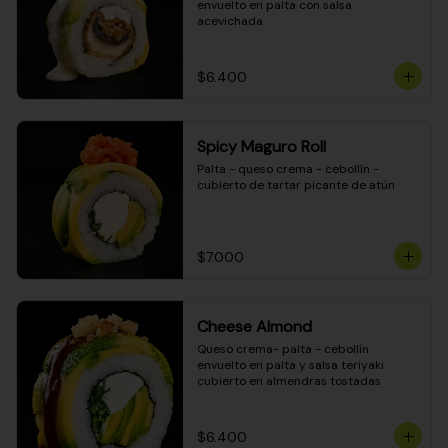
envuelto en palta con salsa 
acevichada
$6.400
Spicy Maguro Roll
Palta - queso crema - cebollín - 
cubierto de tartar picante de atún
$7.000
Cheese Almond
Queso crema- palta - cebollín 
envuelto en palta y salsa teriyaki 
cubierto en almendras tostadas
$6.400