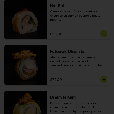
Hot Roll
Camarón - salmón - ciboulette - 
envuelto en salmón cocido y pasta 
picante
$8.200
Futomaki Dinamita
Atún apanado - queso crema - 
cebollín - envuelto en nori 
tempurizado - cubierto de crunchy 
kanikama en salsa DINAMITA!
$7.200
Dinamita Kami
Palmito - queso crema - cebollín - 
envuelto en palta y cubierto de 
kanikama crunchy tempura y salsa 