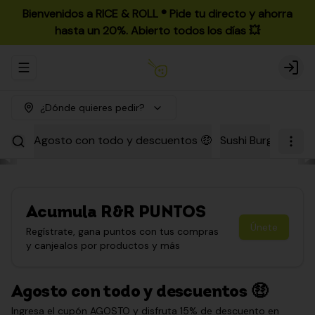
Bienvenidos a RICE & ROLL ®️ Pide tu directo y ahorra
hasta un 20%. Abierto todos los días 💥
Abrir menu de navegación
Login
¿Dónde quieres pedir?
Agosto con todo y descuentos 🤑
Sushi Burgers
Par
Acumula
R&R PUNTOS
Únete
Regístrate, gana puntos con tus compras
y canjealos por productos y más
Agosto con todo y descuentos 🤑
Ingresa el cupón AGOSTO y disfruta 15% de descuento en