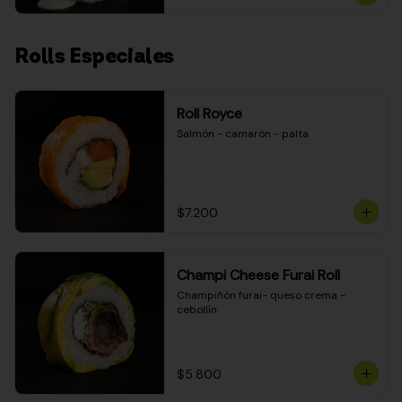
Rolls Especiales
Roll Royce
Salmón - camarón - palta
$7.200
Champi Cheese Furai Roll
Champiñón furai- queso crema - 
cebollín
$5.800