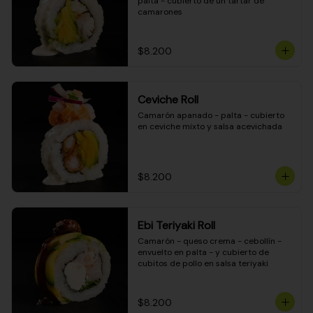
palta - cubierto de un tartar de 
camarones
$8.200
Ceviche Roll
Camarón apanado - palta - cubierto 
en ceviche mixto y salsa acevichada
$8.200
Ebi Teriyaki Roll
Camarón - queso crema - cebollín - 
envuelto en palta - y cubierto de 
cubitos de pollo en salsa teriyaki
$8.200