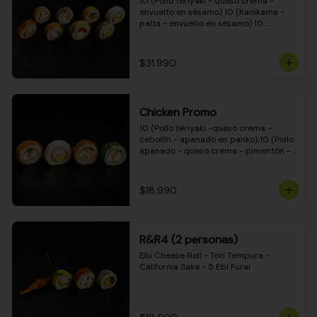
10 (Pollo teriyaki - queso crema - 
envuelto en sésamo) 10 (Kanikama - 
palta - envuelto en sésamo) 10 
(Salmón - queso crema - envuelto en 
palta) 10 (Pollo teriyaki - palta - 
envuelto en queso crema) 10 
$31.990
(Camarón - queso crema - cebollín - 
envuelto en masa tempura) 10 
(Kanikama - queso crema - cebollín - 
envuelto en masa tempura) 10 (Pollo 
Chicken Promo
teriyaki - queso crema - cebollín - 
envuelto en masa tempura) 10 
10 (Pollo teriyaki -queso crema - 
(Pimentón - queso crema - cebollín - 
cebollín - apanado en panko) 10 (Pollo 
envuelto en masa tempura)
apanado - queso crema - pimentón - 
apanado en panko) 10 (Pollo apanado 
- queso crema - palmito - envuelto en 
ciboulette) 10 (Pollo teriyaki - palta - 
$18.990
envuelto en queso crema)
R&R4 (2 personas)
Ebi Cheese Roll - Tori Tempura - 
California Sake - 5 Ebi Furai