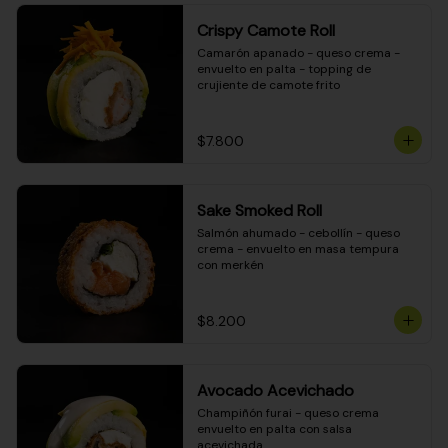
Crispy Camote Roll
Camarón apanado - queso crema - 
envuelto en palta - topping de 
crujiente de camote frito
$7.800
Sake Smoked Roll
Salmón ahumado - cebollín - queso 
crema - envuelto en masa tempura 
con merkén
$8.200
Avocado Acevichado
Champiñón furai - queso crema 
envuelto en palta con salsa 
acevichada