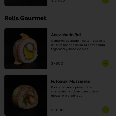
$18.600
Rolls Gourmet
Acevichado Roll
Camarón apanado - palta - cubierto 
en atún bañado en salsa acevichada, 
togarashi y limón de pica
$7.600
Futomaki Mozzarella
Pollo apanado - pimentón - 
champiñón - cubierto en queso 
mozzarella gratinado
$6.800