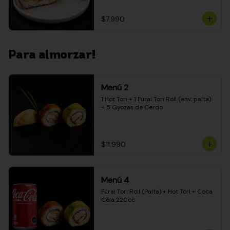
$7.990
Para almorzar!
Menú 2
1 Hot Tori + 1 Furai Tori Roll (env. palta) 
+ 5 Gyozas de Cerdo
$11.990
Menú 4
Furai Tori Roll (Palta) + Hot Tori + Coca 
Cola 220cc