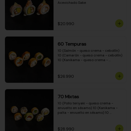
Acevichado Sake
$20.990
60 Tempuras
10 (Salmón - queso crema - cebollín) 
10 (Camarón - queso crema - cebollín) 
10 (Kanikama - queso crema - 
cebollín) 10 (Pimentón - queso crema 
- cebollín) 10 (Pollo teriyaki - queso 
crema - cebollín) 10 (Carne - queso 
$26.990
crema - cebollín)
70 Mixtas
10 (Pollo teriyaki - queso crema - 
envuelto en sésamo) 10 (Kanikama - 
palta - envuelto en sésamo) 10 
(Salmón - queso crema - envuelto en 
palta) 10 (Pollo teriyaki - queso crema 
- envuelto en queso crema) 10 
$28.990