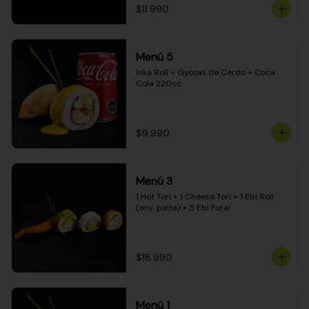
$11.990
Menú 5
Inka Roll + Gyozas de Cerdo + Coca 
Cola 220cc
$9.990
Menú 3
1 Hot Tori + 1 Cheese Tori + 1 Ebi Roll 
(env. palta) + 5 Ebi Furai
$18.990
Menú 1