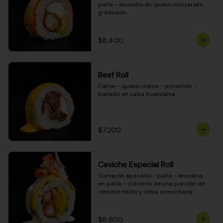
palta - envuelto en queso mozzarella 
gratinado
$8.400
Beef Roll
Carne - queso crema - pimentón - 
bañado en salsa huancaína
$7.200
Ceviche Especial Roll
Camarón apanado - palta - envuelto 
en palta - cubierto de una porción de 
ceviche mixto y salsa acevichada
$8.600