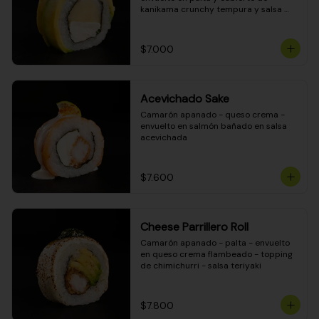
kanikama crunchy tempura y salsa 
DINAMITA!
$7.000
Acevichado Sake
Camarón apanado - queso crema - 
envuelto en salmón bañado en salsa 
acevichada
$7.600
Cheese Parrillero Roll
Camarón apanado - palta - envuelto 
en queso crema flambeado - topping 
de chimichurri - salsa teriyaki
$7.800