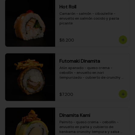
Hot Roll
Camarón - salmón - ciboulette - 
envuelto en salmón cocido y pasta 
picante
$8.200
Futomaki Dinamita
Atún apanado - queso crema - 
cebollín - envuelto en nori 
tempurizado - cubierto de crunchy 
kanikama en salsa DINAMITA!
$7.200
Dinamita Kami
Palmito - queso crema - cebollín - 
envuelto en palta y cubierto de 
kanikama crunchy tempura y salsa 