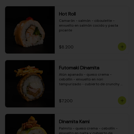
Hot Roll
Camarón - salmón - ciboulette - 
envuelto en salmón cocido y pasta 
picante
$8.200
Futomaki Dinamita
Atún apanado - queso crema - 
cebollín - envuelto en nori 
tempurizado - cubierto de crunchy 
kanikama en salsa DINAMITA!
$7.200
Dinamita Kami
Palmito - queso crema - cebollín - 
envuelto en palta y cubierto de 