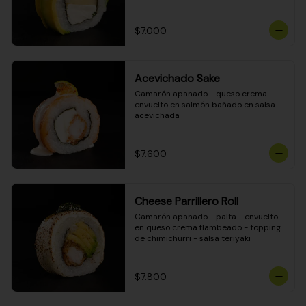
DINAMITA!
$7.000
Acevichado Sake
Camarón apanado - queso crema - 
envuelto en salmón bañado en salsa 
acevichada
$7.600
Cheese Parrillero Roll
Camarón apanado - palta - envuelto 
en queso crema flambeado - topping 
de chimichurri - salsa teriyaki
$7.800