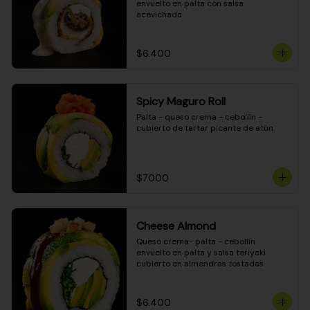
envuelto en palta con salsa 
acevichada
$6.400
Spicy Maguro Roll
Palta - queso crema - cebollín - 
cubierto de tartar picante de atún
$7.000
Cheese Almond
Queso crema- palta - cebollín 
envuelto en palta y salsa teriyaki 
cubierto en almendras tostadas
$6.400