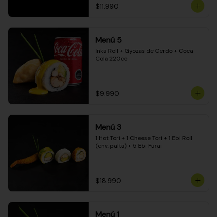
$11.990
Menú 5
Inka Roll + Gyozas de Cerdo + Coca 
Cola 220cc
$9.990
Menú 3
1 Hot Tori + 1 Cheese Tori + 1 Ebi Roll 
(env. palta) + 5 Ebi Furai
$18.990
Menú 1