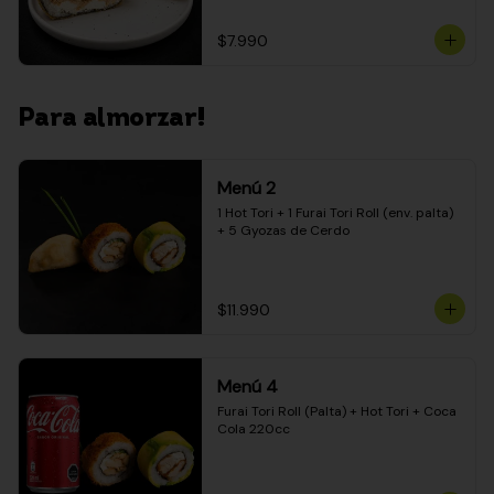
$7.990
Para almorzar!
Menú 2
1 Hot Tori + 1 Furai Tori Roll (env. palta) 
+ 5 Gyozas de Cerdo
$11.990
Menú 4
Furai Tori Roll (Palta) + Hot Tori + Coca 
Cola 220cc