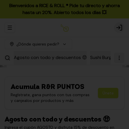
Bienvenidos a RICE & ROLL ®️ Pide tu directo y ahorra
hasta un 20%. Abierto todos los días 💥
Abrir menu de navegación
Login
¿Dónde quieres pedir?
Agosto con todo y descuentos 🤑
Sushi Burgers
Par
Acumula
R&R PUNTOS
Únete
Regístrate, gana puntos con tus compras
y canjealos por productos y más
Agosto con todo y descuentos 🤑
Ingresa el cupón AGOSTO y disfruta 15% de descuento en