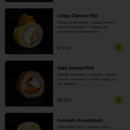
Crispy Camote Roll
Camarón apanado - queso crema - 
envuelto en palta - topping de 
crujiente de camote frito
$7.800
Sake Smoked Roll
Salmón ahumado - cebollín - queso 
crema - envuelto en masa tempura 
con merkén
$8.200
Avocado Acevichado
Champiñón furai - queso crema 