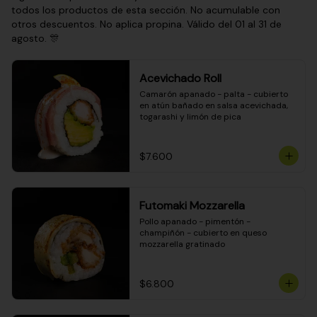
todos los productos de esta sección. No acumulable con
otros descuentos. No aplica propina. Válido del 01 al 31 de
agosto. 🎊
Acevichado Roll
Camarón apanado - palta - cubierto 
en atún bañado en salsa acevichada, 
togarashi y limón de pica
$7.600
Futomaki Mozzarella
Pollo apanado - pimentón - 
champiñón - cubierto en queso 
mozzarella gratinado
$6.800