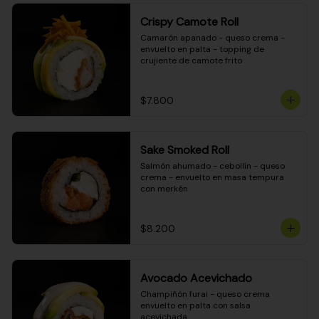
Crispy Camote Roll
Camarón apanado - queso crema - 
envuelto en palta - topping de 
crujiente de camote frito
$7.800
Sake Smoked Roll
Salmón ahumado - cebollín - queso 
crema - envuelto en masa tempura 
con merkén
$8.200
Avocado Acevichado
Champiñón furai - queso crema 
envuelto en palta con salsa 
acevichada