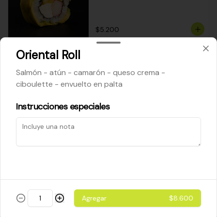
$5.200
Oriental Roll
Cheese Roll
Salmón - atún - camarón - queso crema -
Queso crema - palta - cebollín
ciboulette - envuelto en palta
Instrucciones especiales
$5.200
Ebi Roll
Camarón - palta
Agregar
$8.600
$5.800