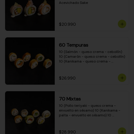
Acevichado Sake
$20.990
60 Tempuras
10 (Salmón - queso crema - cebollín) 
10 (Camarón - queso crema - cebollín) 
10 (Kanikama - queso crema - 
cebollín) 10 (Pimentón - queso crema 
- cebollín) 10 (Pollo teriyaki - queso 
crema - cebollín) 10 (Carne - queso 
$26.990
crema - cebollín)
70 Mixtas
10 (Pollo teriyaki - queso crema - 
envuelto en sésamo) 10 (Kanikama - 
palta - envuelto en sésamo) 10 
(Salmón - queso crema - envuelto en 
palta) 10 (Pollo teriyaki - queso crema 
- envuelto en queso crema) 10 
$28.990