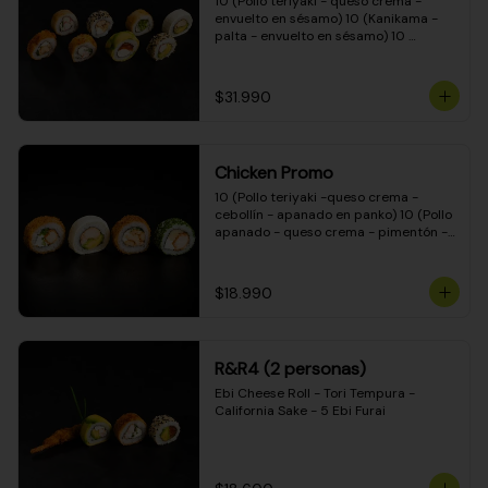
10 (Pollo teriyaki - queso crema - 
envuelto en sésamo) 10 (Kanikama - 
palta - envuelto en sésamo) 10 
(Salmón - queso crema - envuelto en 
palta) 10 (Pollo teriyaki - palta - 
envuelto en queso crema) 10 
$31.990
(Camarón - queso crema - cebollín - 
envuelto en masa tempura) 10 
(Kanikama - queso crema - cebollín - 
envuelto en masa tempura) 10 (Pollo 
Chicken Promo
teriyaki - queso crema - cebollín - 
envuelto en masa tempura) 10 
10 (Pollo teriyaki -queso crema - 
(Pimentón - queso crema - cebollín - 
cebollín - apanado en panko) 10 (Pollo 
envuelto en masa tempura)
apanado - queso crema - pimentón - 
apanado en panko) 10 (Pollo apanado 
- queso crema - palmito - envuelto en 
ciboulette) 10 (Pollo teriyaki - palta - 
$18.990
envuelto en queso crema)
R&R4 (2 personas)
Ebi Cheese Roll - Tori Tempura - 
California Sake - 5 Ebi Furai