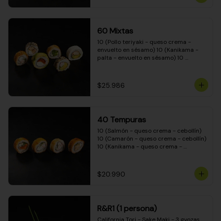
(Camarón - queso crema - cebollín - 
envuelto en masa tempura) 10 
(Kanikama - queso crema - cebollín - 
envuelto en masa tempura) 10 
60 Mixtas
(Pimentón - queso crema - cebollín - 
envuelto en masa tempura)
10 (Pollo teriyaki - queso crema - 
envuelto en sésamo) 10 (Kanikama - 
palta - envuelto en sésamo) 10 
(Salmón - queso crema - envuelto en 
palta) 10 (Pollo teriyaki - palta - 
envuelto en queso crema) 10 
$25.986
(Camarón - queso crema - cebollín - 
envuelto en masa tempura) 10 
(Pimentón - queso crema - cebollín - 
envuelto en masa tempura)
40 Tempuras
10 (Salmón - queso crema - cebollín) 
10 (Camarón - queso crema - cebollín) 
10 (Kanikama - queso crema - 
cebollín) 10 (Pollo teriyaki - queso 
crema - cebollín)
$20.990
R&R1 (1 persona)
California Tori - Sake Maki - 3 gyozas