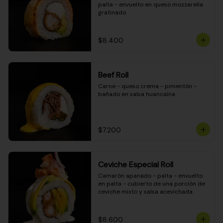
palta - envuelto en queso mozzarella 
gratinado
$8.400
Beef Roll
Carne - queso crema - pimentón - 
bañado en salsa huancaína
$7.200
Ceviche Especial Roll
Camarón apanado - palta - envuelto 
en palta - cubierto de una porción de 
ceviche mixto y salsa acevichada
$8.600