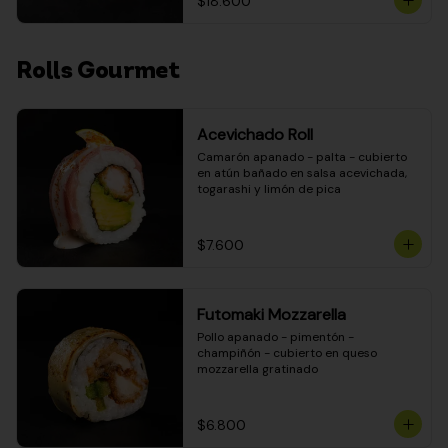
$18.600
Rolls Gourmet
Acevichado Roll
Camarón apanado - palta - cubierto 
en atún bañado en salsa acevichada, 
togarashi y limón de pica
$7.600
Futomaki Mozzarella
Pollo apanado - pimentón - 
champiñón - cubierto en queso 
mozzarella gratinado
$6.800