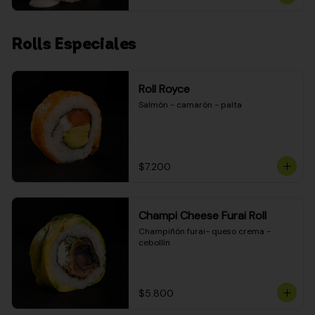
Rolls Especiales
Roll Royce
Salmón - camarón - palta
$7.200
Champi Cheese Furai Roll
Champiñón furai- queso crema - 
cebollín
$5.800