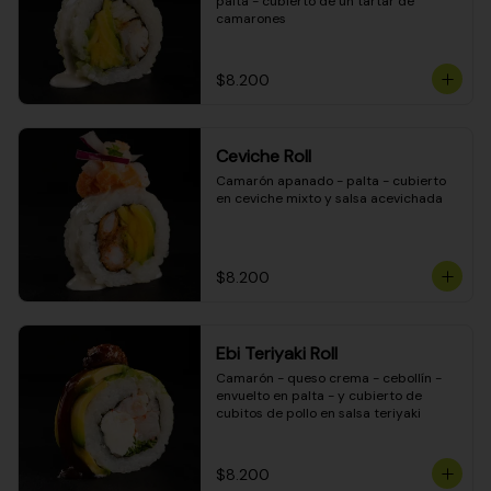
palta - cubierto de un tartar de 
camarones
$8.200
Ceviche Roll
Camarón apanado - palta - cubierto 
en ceviche mixto y salsa acevichada
$8.200
Ebi Teriyaki Roll
Camarón - queso crema - cebollín - 
envuelto en palta - y cubierto de 
cubitos de pollo en salsa teriyaki
$8.200