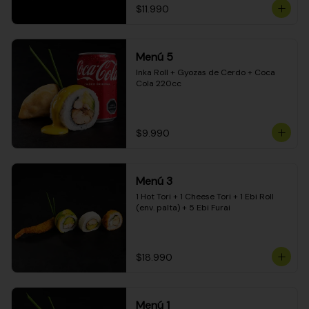
$11.990
Menú 5
Inka Roll + Gyozas de Cerdo + Coca 
Cola 220cc
$9.990
Menú 3
1 Hot Tori + 1 Cheese Tori + 1 Ebi Roll 
(env. palta) + 5 Ebi Furai
$18.990
Menú 1