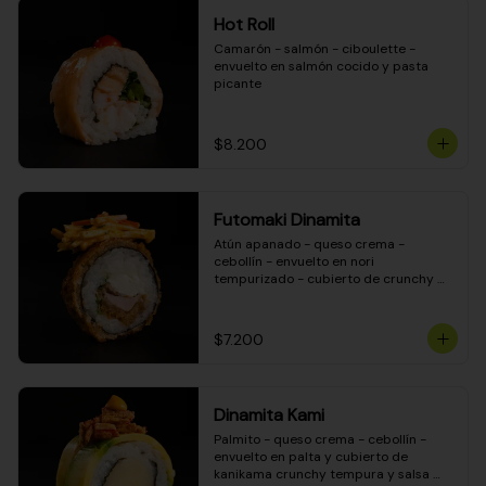
Hot Roll
Camarón - salmón - ciboulette - 
envuelto en salmón cocido y pasta 
picante
$8.200
Futomaki Dinamita
Atún apanado - queso crema - 
cebollín - envuelto en nori 
tempurizado - cubierto de crunchy 
kanikama en salsa DINAMITA!
$7.200
Dinamita Kami
Palmito - queso crema - cebollín - 
envuelto en palta y cubierto de 
kanikama crunchy tempura y salsa 