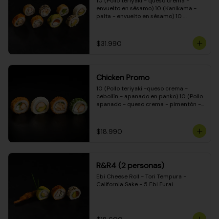
10 (Pollo teriyaki - queso crema - 
envuelto en sésamo) 10 (Kanikama - 
palta - envuelto en sésamo) 10 
(Salmón - queso crema - envuelto en 
palta) 10 (Pollo teriyaki - palta - 
envuelto en queso crema) 10 
$31.990
(Camarón - queso crema - cebollín - 
envuelto en masa tempura) 10 
(Kanikama - queso crema - cebollín - 
envuelto en masa tempura) 10 (Pollo 
Chicken Promo
teriyaki - queso crema - cebollín - 
envuelto en masa tempura) 10 
10 (Pollo teriyaki -queso crema - 
(Pimentón - queso crema - cebollín - 
cebollín - apanado en panko) 10 (Pollo 
envuelto en masa tempura)
apanado - queso crema - pimentón - 
apanado en panko) 10 (Pollo apanado 
- queso crema - palmito - envuelto en 
ciboulette) 10 (Pollo teriyaki - palta - 
$18.990
envuelto en queso crema)
R&R4 (2 personas)
Ebi Cheese Roll - Tori Tempura - 
California Sake - 5 Ebi Furai