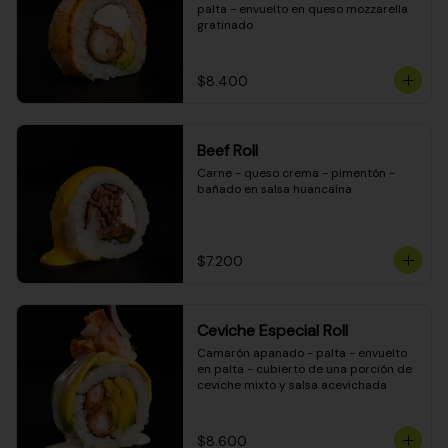
palta - envuelto en queso mozzarella 
gratinado
$8.400
Beef Roll
Carne - queso crema - pimentón - 
bañado en salsa huancaína
$7.200
Ceviche Especial Roll
Camarón apanado - palta - envuelto 
en palta - cubierto de una porción de 
ceviche mixto y salsa acevichada
$8.600