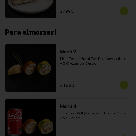
$7.990
Para almorzar!
Menú 2
1 Hot Tori + 1 Furai Tori Roll (env. palta) 
+ 5 Gyozas de Cerdo
$11.990
Menú 4
Furai Tori Roll (Palta) + Hot Tori + Coca 
Cola 220cc