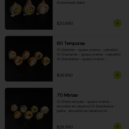
Acevichado Sake
$20.990
60 Tempuras
10 (Salmón - queso crema - cebollín) 
10 (Camarón - queso crema - cebollín) 
10 (Kanikama - queso crema - 
cebollín) 10 (Pimentón - queso crema 
- cebollín) 10 (Pollo teriyaki - queso 
crema - cebollín) 10 (Carne - queso 
$26.990
crema - cebollín)
70 Mixtas
10 (Pollo teriyaki - queso crema - 
envuelto en sésamo) 10 (Kanikama - 
palta - envuelto en sésamo) 10 
(Salmón - queso crema - envuelto en 
palta) 10 (Pollo teriyaki - queso crema 
- envuelto en queso crema) 10 
$28.990