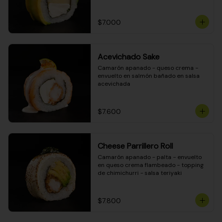
DINAMITA!
$7.000
Acevichado Sake
Camarón apanado - queso crema - 
envuelto en salmón bañado en salsa 
acevichada
$7.600
Cheese Parrillero Roll
Camarón apanado - palta - envuelto 
en queso crema flambeado - topping 
de chimichurri - salsa teriyaki
$7.800