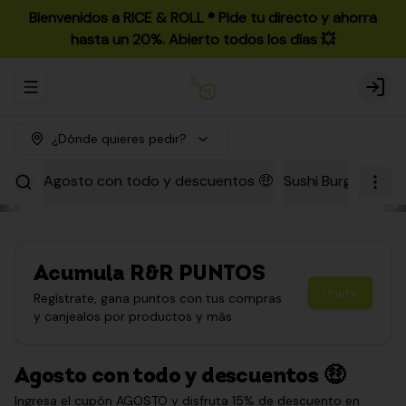
Bienvenidos a RICE & ROLL ®️ Pide tu directo y ahorra
hasta un 20%. Abierto todos los días 💥
Abrir menu de navegación
Login
¿Dónde quieres pedir?
Agosto con todo y descuentos 🤑
Sushi Burgers
Par
Acumula
R&R PUNTOS
Únete
Regístrate, gana puntos con tus compras
y canjealos por productos y más
Agosto con todo y descuentos 🤑
Ingresa el cupón AGOSTO y disfruta 15% de descuento en