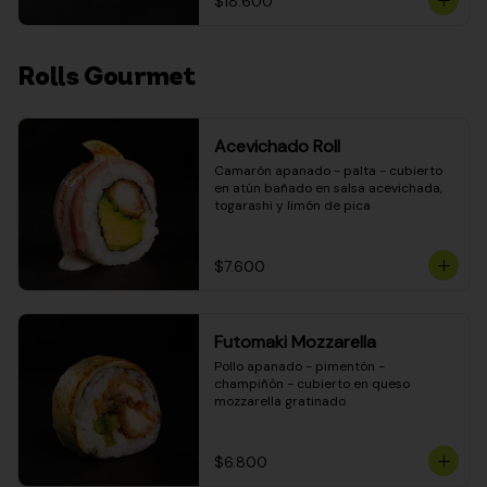
$18.600
Rolls Gourmet
Acevichado Roll
Camarón apanado - palta - cubierto 
en atún bañado en salsa acevichada, 
togarashi y limón de pica
$7.600
Futomaki Mozzarella
Pollo apanado - pimentón - 
champiñón - cubierto en queso 
mozzarella gratinado
$6.800