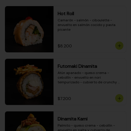
Hot Roll
Camarón - salmón - ciboulette - 
envuelto en salmón cocido y pasta 
picante
$8.200
Futomaki Dinamita
Atún apanado - queso crema - 
cebollín - envuelto en nori 
tempurizado - cubierto de crunchy 
kanikama en salsa DINAMITA!
$7.200
Dinamita Kami
Palmito - queso crema - cebollín - 
envuelto en palta y cubierto de 