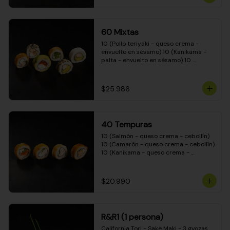
(Camarón - queso crema - cebollín - 
envuelto en masa tempura) 10 
(Kanikama - queso crema - cebollín - 
envuelto en masa tempura) 10 
60 Mixtas
(Pimentón - queso crema - cebollín - 
envuelto en masa tempura)
10 (Pollo teriyaki - queso crema - 
envuelto en sésamo) 10 (Kanikama - 
palta - envuelto en sésamo) 10 
(Salmón - queso crema - envuelto en 
palta) 10 (Pollo teriyaki - palta - 
envuelto en queso crema) 10 
$25.986
(Camarón - queso crema - cebollín - 
envuelto en masa tempura) 10 
(Pimentón - queso crema - cebollín - 
envuelto en masa tempura)
40 Tempuras
10 (Salmón - queso crema - cebollín) 
10 (Camarón - queso crema - cebollín) 
10 (Kanikama - queso crema - 
cebollín) 10 (Pollo teriyaki - queso 
crema - cebollín)
$20.990
R&R1 (1 persona)
California Tori - Sake Maki - 3 gyozas