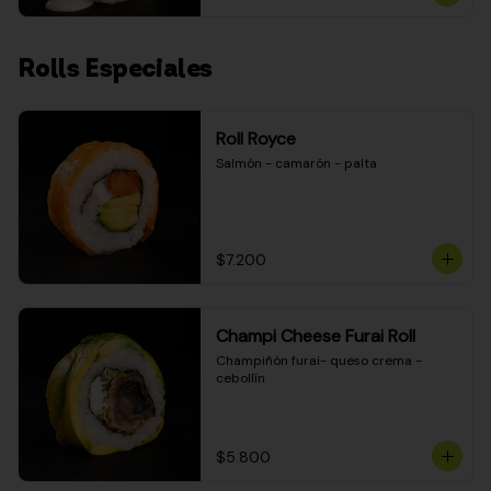
Rolls Especiales
Roll Royce
Salmón - camarón - palta
$7.200
Champi Cheese Furai Roll
Champiñón furai- queso crema - 
cebollín
$5.800