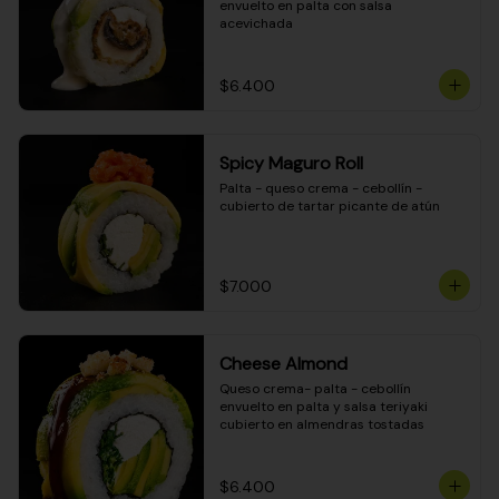
envuelto en palta con salsa 
acevichada
$6.400
Spicy Maguro Roll
Palta - queso crema - cebollín - 
cubierto de tartar picante de atún
$7.000
Cheese Almond
Queso crema- palta - cebollín 
envuelto en palta y salsa teriyaki 
cubierto en almendras tostadas
$6.400