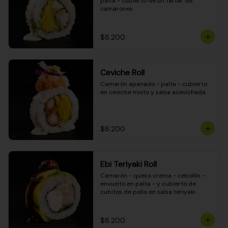
palta - cubierto de un tartar de 
camarones
$8.200
Ceviche Roll
Camarón apanado - palta - cubierto 
en ceviche mixto y salsa acevichada
$8.200
Ebi Teriyaki Roll
Camarón - queso crema - cebollín - 
envuelto en palta - y cubierto de 
cubitos de pollo en salsa teriyaki
$8.200