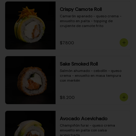
Crispy Camote Roll
Camarón apanado - queso crema - 
envuelto en palta - topping de 
crujiente de camote frito
$7.800
Sake Smoked Roll
Salmón ahumado - cebollín - queso 
crema - envuelto en masa tempura 
con merkén
$8.200
Avocado Acevichado
Champiñón furai - queso crema 
envuelto en palta con salsa 
acevichada