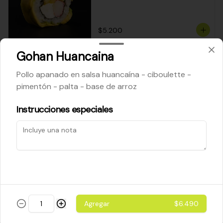
$5.200
Gohan Huancaina
Cheese Roll
Pollo apanado en salsa huancaína - ciboulette -
Queso crema - palta - cebollín
pimentón - palta - base de arroz
Instrucciones especiales
$5.200
Ebi Roll
Camarón - palta
Agregar
$6.490
$5.800