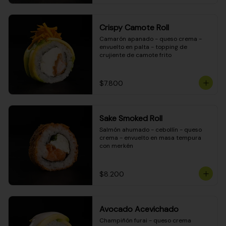
Crispy Camote Roll
Camarón apanado - queso crema - 
envuelto en palta - topping de 
crujiente de camote frito
$7.800
Sake Smoked Roll
Salmón ahumado - cebollín - queso 
crema - envuelto en masa tempura 
con merkén
$8.200
Avocado Acevichado
Champiñón furai - queso crema 