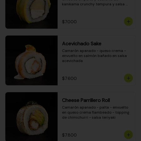
kanikama crunchy tempura y salsa 
DINAMITA!
$7.000
Acevichado Sake
Camarón apanado - queso crema - 
envuelto en salmón bañado en salsa 
acevichada
$7.600
Cheese Parrillero Roll
Camarón apanado - palta - envuelto 
en queso crema flambeado - topping 
de chimichurri - salsa teriyaki
$7.800