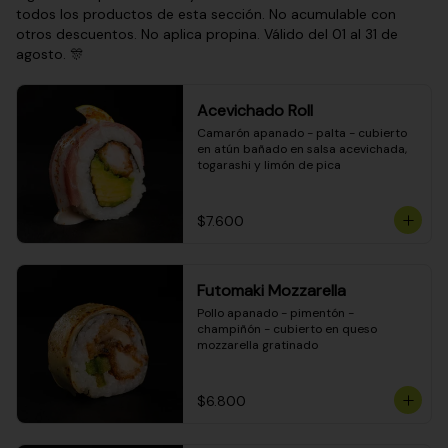
todos los productos de esta sección. No acumulable con
otros descuentos. No aplica propina. Válido del 01 al 31 de
agosto. 🎊
Acevichado Roll
Camarón apanado - palta - cubierto 
en atún bañado en salsa acevichada, 
togarashi y limón de pica
$7.600
Futomaki Mozzarella
Pollo apanado - pimentón - 
champiñón - cubierto en queso 
mozzarella gratinado
$6.800