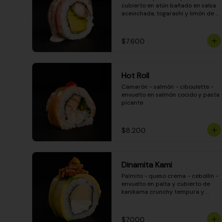
cubierto en atún bañado en salsa 
acevichada, togarashi y limón de 
pica
$7.600
Hot Roll
Camarón - salmón - ciboulette - 
envuelto en salmón cocido y pasta 
picante
$8.200
Dinamita Kami
Palmito - queso crema - cebollín - 
envuelto en palta y cubierto de 
kanikama crunchy tempura y 
salsa DINAMITA!
$7.000