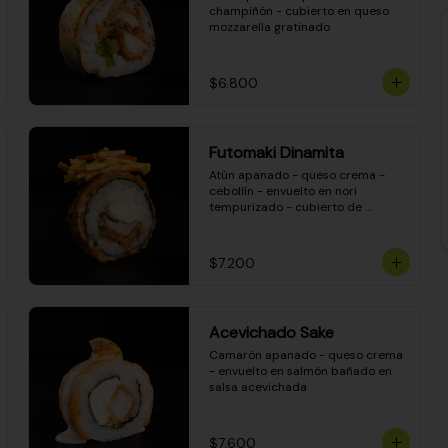
champiñón - cubierto en queso 
mozzarella gratinado
$6.800
Futomaki Dinamita
Atún apanado - queso crema - 
cebollín - envuelto en nori 
tempurizado - cubierto de 
crunchy kanikama en salsa 
DINAMITA!
$7.200
Acevichado Sake
Camarón apanado - queso crema 
- envuelto en salmón bañado en 
salsa acevichada
$7.600