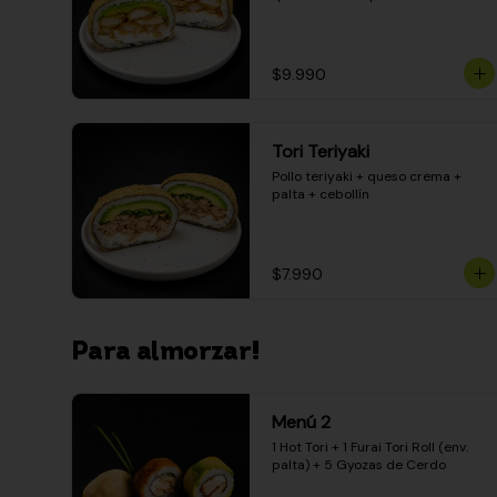
$9.990
Tori Teriyaki
Pollo teriyaki + queso crema + 
palta + cebollín
$7.990
Para almorzar!
Menú 2
1 Hot Tori + 1 Furai Tori Roll (env. 
palta) + 5 Gyozas de Cerdo