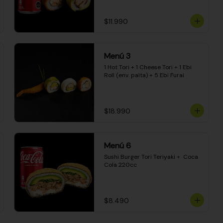
$11.990
Menú 3
1 Hot Tori + 1 Cheese Tori + 1 Ebi 
Roll (env. palta) + 5 Ebi Furai
$18.990
Menú 6
Sushi Burger Tori Teriyaki +  Coca 
Cola 220cc
$8.490