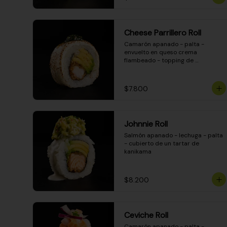
Cheese Parrillero Roll
Camarón apanado - palta - 
envuelto en queso crema 
flambeado - topping de 
chimichurri - salsa teriyaki
$7.800
Johnnie Roll
Salmón apanado - lechuga - palta 
- cubierto de un tartar de 
kanikama
$8.200
Ceviche Roll
Camarón apanado - palta - 