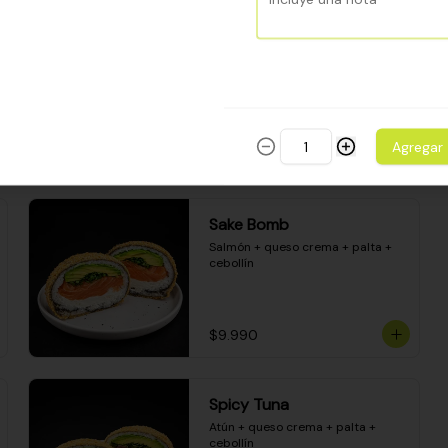
Camarón apanado - palta - 
envuelto en palta - cubierto de 
una porción de ceviche mixto y 
salsa acevichada
$8.600
Agregar
Sake Bomb
Salmón + queso crema + palta + 
cebollín
$9.990
Spicy Tuna
Atún + queso crema + palta + 
cebollín