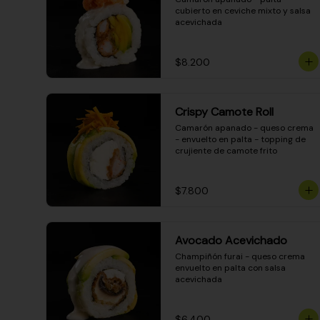
cubierto en ceviche mixto y salsa 
acevichada
$8.200
Crispy Camote Roll
Camarón apanado - queso crema 
- envuelto en palta - topping de 
crujiente de camote frito
$7.800
Avocado Acevichado
Champiñón furai - queso crema 
envuelto en palta con salsa 
acevichada
$6.400