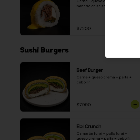
Carne - queso crema - pimentón - 
bañado en salsa huancaína
$7.200
Sushi Burgers
Beef Burger
Carne + queso crema + palta + 
cebollín
$7.990
Ebi Crunch
Camarón furai + pollo furai + 
queso crema + palta + cebollín