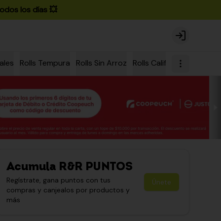
odos los días 💥
Login
ales
Rolls Tempura
Rolls Sin Arroz
Rolls California
Rolls Ch
Acumula
R&R PUNTOS
Regístrate, gana puntos con tus
Únete
compras y canjealos por productos y
más