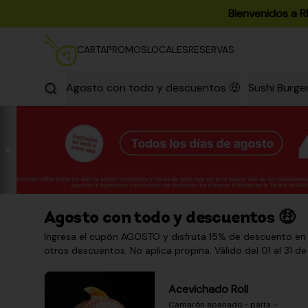
Bienvenidos a R
CARTA
PROMOS
LOCALES
RESERVAS
Agosto con todo y descuentos 🤑
Sushi Burge
Agosto con todo y descuentos 🤑
Ingresa el cupón AGOSTO y disfruta 15% de descuento en
otros descuentos. No aplica propina. Válido del 01 al 31 de
Acevichado Roll
Camarón apanado - palta - 