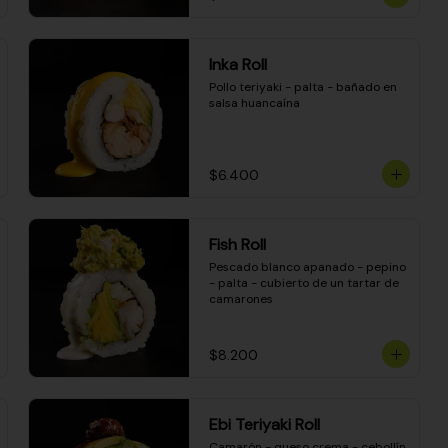
Inka Roll
Pollo teriyaki - palta - bañado en 
salsa huancaína
$6.400
Fish Roll
Pescado blanco apanado - pepino 
- palta - cubierto de un tartar de 
camarones
$8.200
Ebi Teriyaki Roll
Camarón - queso crema - cebollín 