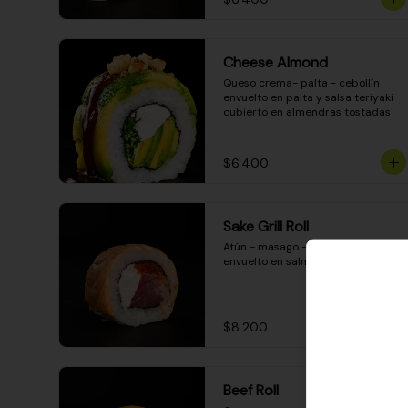
Cheese Almond
Queso crema- palta - cebollín 
envuelto en palta y salsa teriyaki 
cubierto en almendras tostadas
$6.400
Sake Grill Roll
Atún - masago - queso crema - 
envuelto en salmón gratinado
$8.200
Beef Roll