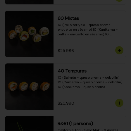
(Camarón - queso crema - cebollín - 
envuelto en masa tempura) 10 
(Kanikama - queso crema - cebollín - 
envuelto en masa tempura) 10 
60 Mixtas
(Pimentón - queso crema - cebollín - 
envuelto en masa tempura)
10 (Pollo teriyaki - queso crema - 
envuelto en sésamo) 10 (Kanikama - 
palta - envuelto en sésamo) 10 
(Salmón - queso crema - envuelto en 
palta) 10 (Pollo teriyaki - palta - 
envuelto en queso crema) 10 
$25.986
(Camarón - queso crema - cebollín - 
envuelto en masa tempura) 10 
(Pimentón - queso crema - cebollín - 
envuelto en masa tempura)
40 Tempuras
10 (Salmón - queso crema - cebollín) 
10 (Camarón - queso crema - cebollín) 
10 (Kanikama - queso crema - 
cebollín) 10 (Pollo teriyaki - queso 
crema - cebollín)
$20.990
R&R1 (1 persona)
California Tori - Sake Maki - 3 gyozas