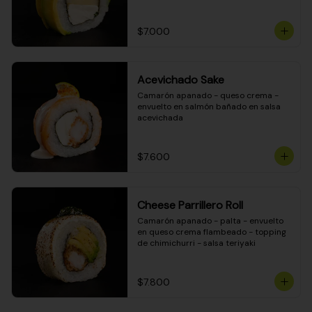
DINAMITA!
$7.000
Acevichado Sake
Camarón apanado - queso crema - 
envuelto en salmón bañado en salsa 
acevichada
$7.600
Cheese Parrillero Roll
Camarón apanado - palta - envuelto 
en queso crema flambeado - topping 
de chimichurri - salsa teriyaki
$7.800