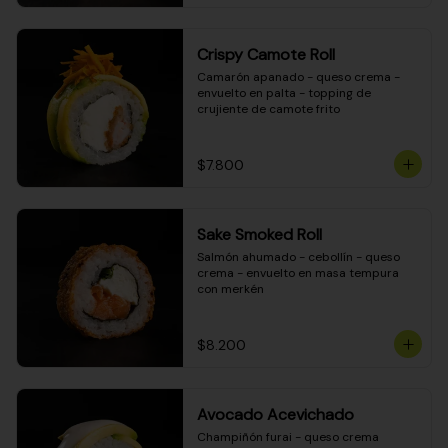
Crispy Camote Roll
Camarón apanado - queso crema - 
envuelto en palta - topping de 
crujiente de camote frito
$7.800
Sake Smoked Roll
Salmón ahumado - cebollín - queso 
crema - envuelto en masa tempura 
con merkén
$8.200
Avocado Acevichado
Champiñón furai - queso crema 