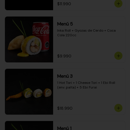
$11.990
Menú 5
Inka Roll + Gyozas de Cerdo + Coca 
Cola 220cc
$9.990
Menú 3
1 Hot Tori + 1 Cheese Tori + 1 Ebi Roll 
(env. palta) + 5 Ebi Furai
$18.990
Menú 1