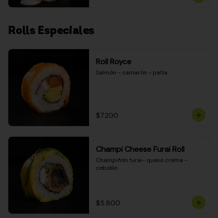
Rolls Especiales
Roll Royce
Salmón - camarón - palta
$7.200
Champi Cheese Furai Roll
Champiñón furai- queso crema - 
cebollín
$5.800