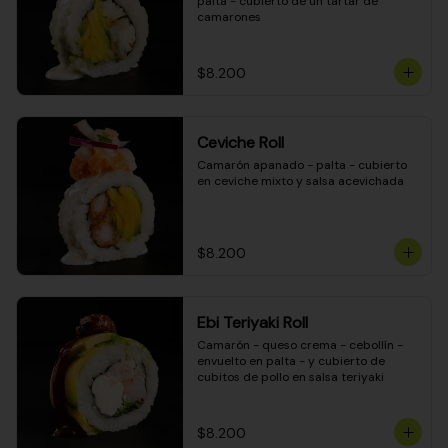
palta - cubierto de un tartar de 
camarones
$8.200
Ceviche Roll
Camarón apanado - palta - cubierto 
en ceviche mixto y salsa acevichada
$8.200
Ebi Teriyaki Roll
Camarón - queso crema - cebollín - 
envuelto en palta - y cubierto de 
cubitos de pollo en salsa teriyaki
$8.200