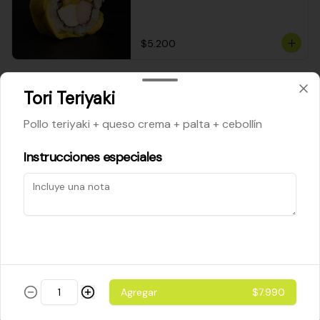
$5.200
Cheese Roll
Tori Teriyaki
Queso crema - palta - cebollín
Pollo teriyaki + queso crema + palta + cebollín
Instrucciones especiales
$5.200
Ebi Roll
Camarón - palta
Agregar
$7.990
$5.800