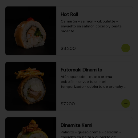
Hot Roll
Camarón - salmón - ciboulette - 
envuelto en salmón cocido y pasta 
picante
$8.200
Futomaki Dinamita
Atún apanado - queso crema - 
cebollín - envuelto en nori 
tempurizado - cubierto de crunchy 
kanikama en salsa DINAMITA!
$7.200
Dinamita Kami
Palmito - queso crema - cebollín - 
envuelto en palta y cubierto de 