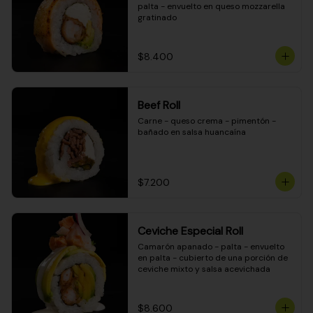
palta - envuelto en queso mozzarella 
gratinado
$8.400
Beef Roll
Carne - queso crema - pimentón - 
bañado en salsa huancaína
$7.200
Ceviche Especial Roll
Camarón apanado - palta - envuelto 
en palta - cubierto de una porción de 
ceviche mixto y salsa acevichada
$8.600