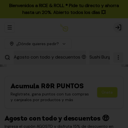
Bienvenidos a RICE & ROLL ®️ Pide tu directo y ahorra
hasta un 20%. Abierto todos los días 💥
Abrir menu de navegación
Login
¿Dónde quieres pedir?
Agosto con todo y descuentos 🤑
Sushi Burgers
Par
Acumula
R&R PUNTOS
Únete
Regístrate, gana puntos con tus compras
y canjealos por productos y más
Agosto con todo y descuentos 🤑
Ingresa el cupón AGOSTO y disfruta 15% de descuento en