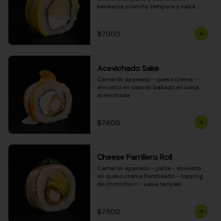
kanikama crunchy tempura y salsa 
DINAMITA!
$7.000
Acevichado Sake
Camarón apanado - queso crema - 
envuelto en salmón bañado en salsa 
acevichada
$7.600
Cheese Parrillero Roll
Camarón apanado - palta - envuelto 
en queso crema flambeado - topping 
de chimichurri - salsa teriyaki
$7.800