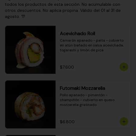
todos los productos de esta sección. No acumulable con
otros descuentos. No aplica propina. Válido del 01 al 31 de
agosto. 🎊
Acevichado Roll
Camarón apanado - palta - cubierto 
en atún bañado en salsa acevichada, 
togarashi y limón de pica
$7.600
Futomaki Mozzarella
Pollo apanado - pimentón - 
champiñón - cubierto en queso 
mozzarella gratinado
$6.800