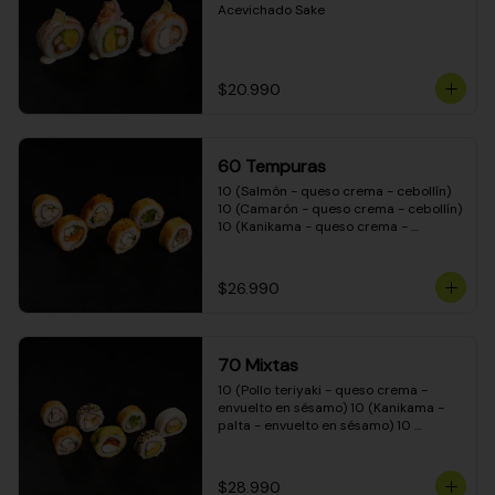
Acevichado Sake
$20.990
60 Tempuras
10 (Salmón - queso crema - cebollín) 
10 (Camarón - queso crema - cebollín) 
10 (Kanikama - queso crema - 
cebollín) 10 (Pimentón - queso crema 
- cebollín) 10 (Pollo teriyaki - queso 
crema - cebollín) 10 (Carne - queso 
$26.990
crema - cebollín)
70 Mixtas
10 (Pollo teriyaki - queso crema - 
envuelto en sésamo) 10 (Kanikama - 
palta - envuelto en sésamo) 10 
(Salmón - queso crema - envuelto en 
palta) 10 (Pollo teriyaki - queso crema 
- envuelto en queso crema) 10 
$28.990