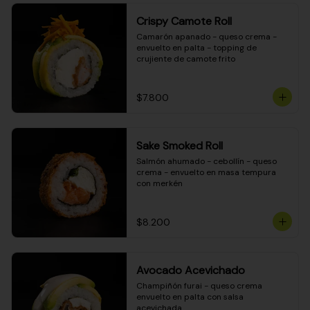
Crispy Camote Roll
Camarón apanado - queso crema - 
envuelto en palta - topping de 
crujiente de camote frito
$7.800
Sake Smoked Roll
Salmón ahumado - cebollín - queso 
crema - envuelto en masa tempura 
con merkén
$8.200
Avocado Acevichado
Champiñón furai - queso crema 
envuelto en palta con salsa 
acevichada