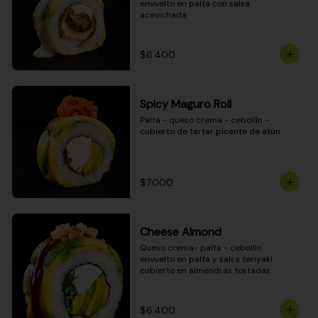
envuelto en palta con salsa 
acevichada
$6.400
Spicy Maguro Roll
Palta - queso crema - cebollín - 
cubierto de tartar picante de atún
$7.000
Cheese Almond
Queso crema- palta - cebollín 
envuelto en palta y salsa teriyaki 
cubierto en almendras tostadas
$6.400