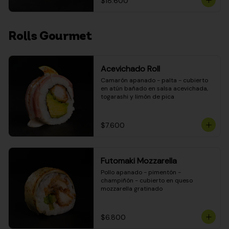
$18.600
Rolls Gourmet
Acevichado Roll
Camarón apanado - palta - cubierto 
en atún bañado en salsa acevichada, 
togarashi y limón de pica
$7.600
Futomaki Mozzarella
Pollo apanado - pimentón - 
champiñón - cubierto en queso 
mozzarella gratinado
$6.800