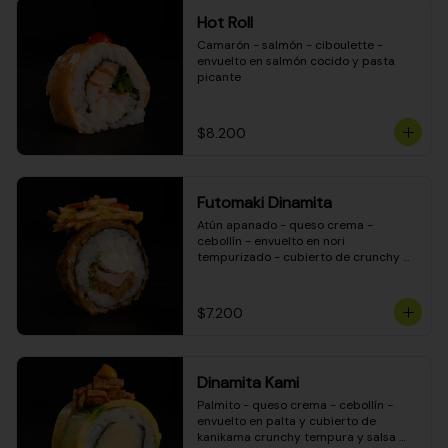
Hot Roll
Camarón - salmón - ciboulette - 
envuelto en salmón cocido y pasta 
picante
$8.200
Futomaki Dinamita
Atún apanado - queso crema - 
cebollín - envuelto en nori 
tempurizado - cubierto de crunchy 
kanikama en salsa DINAMITA!
$7.200
Dinamita Kami
Palmito - queso crema - cebollín - 
envuelto en palta y cubierto de 
kanikama crunchy tempura y salsa 