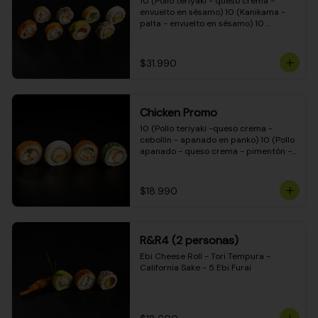
10 (Pollo teriyaki - queso crema - 
envuelto en sésamo) 10 (Kanikama - 
palta - envuelto en sésamo) 10 
(Salmón - queso crema - envuelto en 
palta) 10 (Pollo teriyaki - palta - 
envuelto en queso crema) 10 
$31.990
(Camarón - queso crema - cebollín - 
envuelto en masa tempura) 10 
(Kanikama - queso crema - cebollín - 
envuelto en masa tempura) 10 (Pollo 
Chicken Promo
teriyaki - queso crema - cebollín - 
envuelto en masa tempura) 10 
10 (Pollo teriyaki -queso crema - 
(Pimentón - queso crema - cebollín - 
cebollín - apanado en panko) 10 (Pollo 
envuelto en masa tempura)
apanado - queso crema - pimentón - 
apanado en panko) 10 (Pollo apanado 
- queso crema - palmito - envuelto en 
ciboulette) 10 (Pollo teriyaki - palta - 
$18.990
envuelto en queso crema)
R&R4 (2 personas)
Ebi Cheese Roll - Tori Tempura - 
California Sake - 5 Ebi Furai