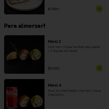
$7.990
Para almorzar!
Menú 2
1 Hot Tori + 1 Furai Tori Roll (env. palta) 
+ 5 Gyozas de Cerdo
$11.990
Menú 4
Furai Tori Roll (Palta) + Hot Tori + Coca 
Cola 220cc