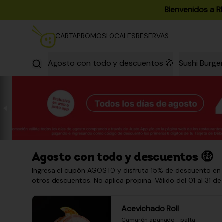
Bienvenidos a R
CARTA
PROMOS
LOCALES
RESERVAS
Agosto con todo y descuentos 🤑
Sushi Burge
Agosto con todo y descuentos 🤑
Ingresa el cupón AGOSTO y disfruta 15% de descuento en
otros descuentos. No aplica propina. Válido del 01 al 31 de
Acevichado Roll
Camarón apanado - palta - 