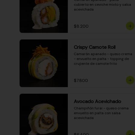
cubierto en ceviche mixto y salsa 
acevichada
$8.200
Crispy Camote Roll
Camarón apanado - queso crema 
- envuelto en palta - topping de 
crujiente de camote frito
$7.800
Avocado Acevichado
Champiñón furai - queso crema 
envuelto en palta con salsa 
acevichada
$6.400