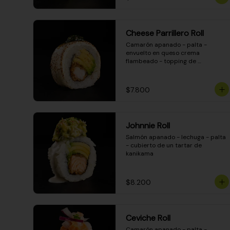
Cheese Parrillero Roll
Camarón apanado - palta - 
envuelto en queso crema 
flambeado - topping de 
chimichurri - salsa teriyaki
$7.800
Johnnie Roll
Salmón apanado - lechuga - palta 
- cubierto de un tartar de 
kanikama
$8.200
Ceviche Roll
Camarón apanado - palta - 