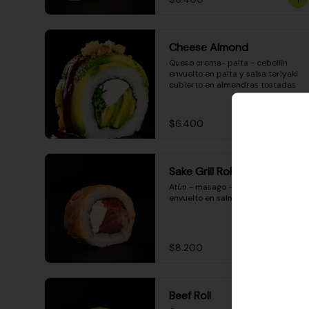
Cheese Almond
Queso crema- palta - cebollín 
envuelto en palta y salsa teriyaki 
cubierto en almendras tostadas
$6.400
Sake Grill Roll
Atún - masago - queso crema - 
envuelto en salmón gratinado
$8.200
Beef Roll