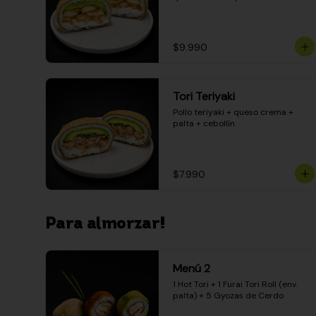
$9.990
Tori Teriyaki
Pollo teriyaki + queso crema + 
palta + cebollín
$7.990
Para almorzar!
Menú 2
1 Hot Tori + 1 Furai Tori Roll (env. 
palta) + 5 Gyozas de Cerdo