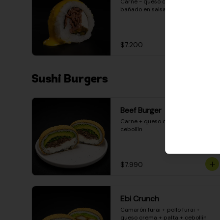
Carne - queso crema - pimentón - 
bañado en salsa huancaína
$7.200
Sushi Burgers
Beef Burger
Carne + queso crema + palta + 
cebollín
$7.990
Ebi Crunch
Camarón furai + pollo furai + 
queso crema + palta + cebollín