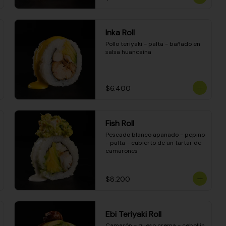
Inka Roll
Pollo teriyaki - palta - bañado en 
salsa huancaína
$6.400
Fish Roll
Pescado blanco apanado - pepino 
- palta - cubierto de un tartar de 
camarones
$8.200
Ebi Teriyaki Roll
Camarón - queso crema - cebollín 