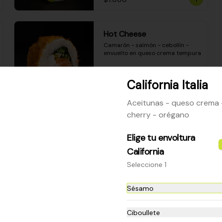
Hot Cheese
Camarón - salmón - cebollín - 
envuelto en queso crema tempura
California Italia
$8.600
Aceitunas - queso crema
cherry - orégano
Sake Mozzarella
Camarón apanado - queso crema 
Elige tu envoltura
- palta - envuelto en queso 
California
mozzarella gratinado
Seleccione 1
$8.400
Sésamo
Ceviche Especial Roll
Ciboullete