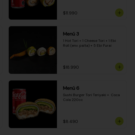
$11.990
Menú 3
1 Hot Tori + 1 Cheese Tori + 1 Ebi 
Roll (env. palta) + 5 Ebi Furai
$18.990
Menú 6
Sushi Burger Tori Teriyaki +  Coca 
Cola 220cc
$8.490