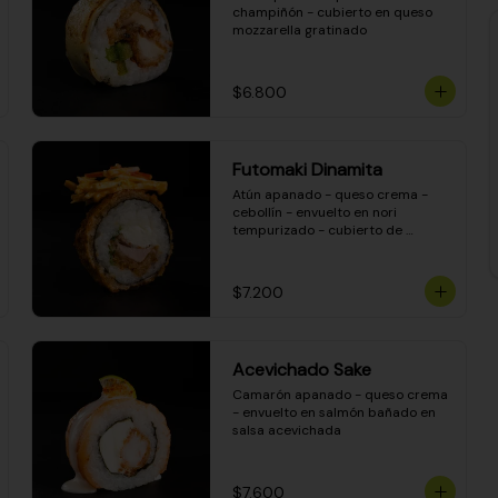
champiñón - cubierto en queso 
mozzarella gratinado
$6.800
Futomaki Dinamita
Atún apanado - queso crema - 
cebollín - envuelto en nori 
tempurizado - cubierto de 
crunchy kanikama en salsa 
DINAMITA!
$7.200
Acevichado Sake
Camarón apanado - queso crema 
- envuelto en salmón bañado en 
salsa acevichada
$7.600