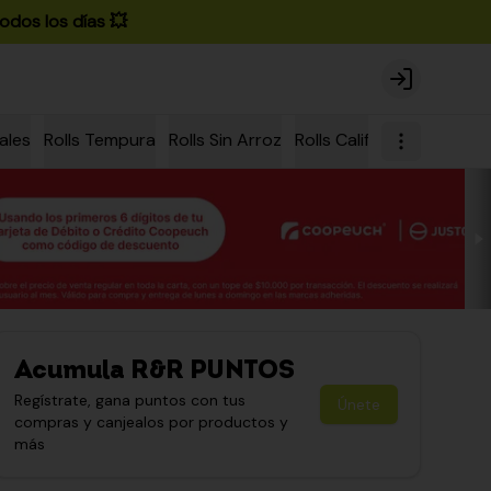
odos los días 💥
Login
ales
Rolls Tempura
Rolls Sin Arroz
Rolls California
Rolls Ch
Acumula
R&R PUNTOS
Regístrate, gana puntos con tus
Únete
compras y canjealos por productos y
más