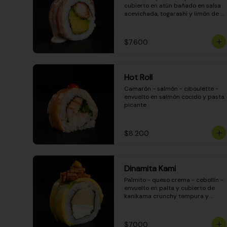
cubierto en atún bañado en salsa 
acevichada, togarashi y limón de 
pica
$7.600
Hot Roll
Camarón - salmón - ciboulette - 
envuelto en salmón cocido y pasta 
picante
$8.200
Dinamita Kami
Palmito - queso crema - cebollín - 
envuelto en palta y cubierto de 
kanikama crunchy tempura y 
salsa DINAMITA!
$7.000