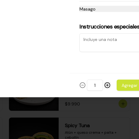
Camarón apanado - palta - 
envuelto en palta - cubierto de 
Masago
una porción de ceviche mixto y 
salsa acevichada
Instrucciones especiale
$8.600
Sake Bomb
Salmón + queso crema + palta + 
cebollín
Agregar
$9.990
Spicy Tuna
Atún + queso crema + palta + 
cebollín