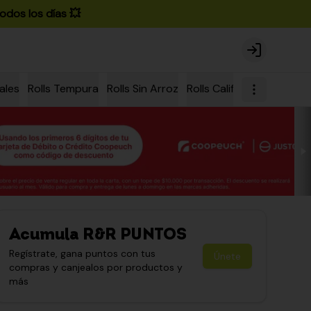
odos los días 💥
Login
ales
Rolls Tempura
Rolls Sin Arroz
Rolls California
Rolls Ch
Acumula
R&R PUNTOS
Regístrate, gana puntos con tus
Únete
compras y canjealos por productos y
más