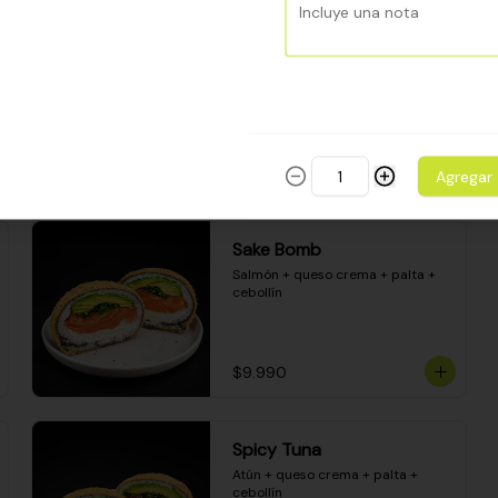
Camarón apanado - palta - 
envuelto en palta - cubierto de 
una porción de ceviche mixto y 
salsa acevichada
$8.600
Agregar
Sake Bomb
Salmón + queso crema + palta + 
cebollín
$9.990
Spicy Tuna
Atún + queso crema + palta + 
cebollín