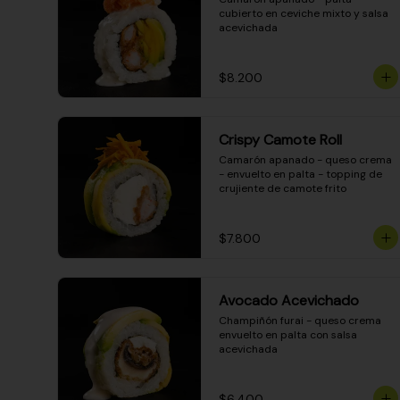
cubierto en ceviche mixto y salsa 
acevichada
$8.200
Crispy Camote Roll
Camarón apanado - queso crema 
- envuelto en palta - topping de 
crujiente de camote frito
$7.800
Avocado Acevichado
Champiñón furai - queso crema 
envuelto en palta con salsa 
acevichada
$6.400