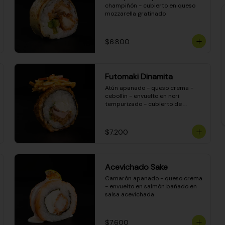
champiñón - cubierto en queso 
mozzarella gratinado
$6.800
Futomaki Dinamita
Atún apanado - queso crema - 
cebollín - envuelto en nori 
tempurizado - cubierto de 
crunchy kanikama en salsa 
DINAMITA!
$7.200
Acevichado Sake
Camarón apanado - queso crema 
- envuelto en salmón bañado en 
salsa acevichada
$7.600