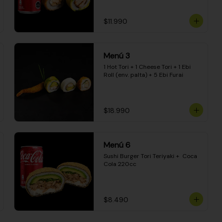
$11.990
Menú 3
1 Hot Tori + 1 Cheese Tori + 1 Ebi 
Roll (env. palta) + 5 Ebi Furai
$18.990
Menú 6
Sushi Burger Tori Teriyaki +  Coca 
Cola 220cc
$8.490