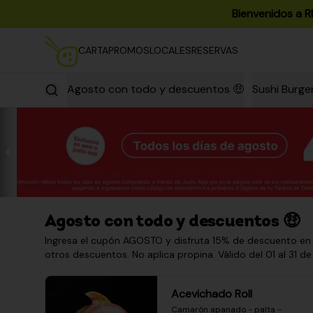
Bienvenidos a R
CARTA
PROMOS
LOCALES
RESERVAS
Agosto con todo y descuentos 🤑
Sushi Burge
Agosto con todo y descuentos 🤑
Ingresa el cupón AGOSTO y disfruta 15% de descuento en
otros descuentos. No aplica propina. Válido del 01 al 31 de
Acevichado Roll
Camarón apanado - palta - 