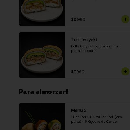
$9.990
Tori Teriyaki
Pollo teriyaki + queso crema + 
palta + cebollín
$7.990
Para almorzar!
Menú 2
1 Hot Tori + 1 Furai Tori Roll (env. 
palta) + 5 Gyozas de Cerdo