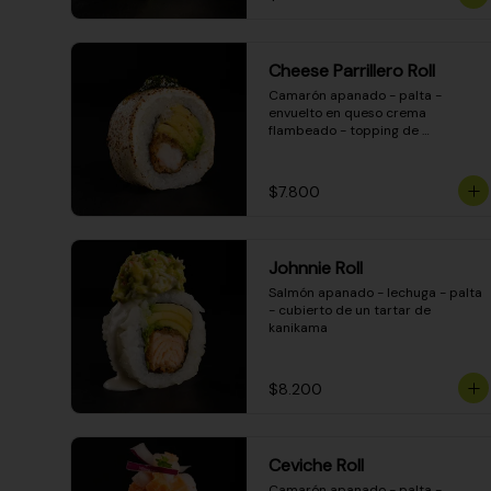
Cheese Parrillero Roll
Camarón apanado - palta - 
envuelto en queso crema 
flambeado - topping de 
chimichurri - salsa teriyaki
$7.800
Johnnie Roll
Salmón apanado - lechuga - palta 
- cubierto de un tartar de 
kanikama
$8.200
Ceviche Roll
Camarón apanado - palta - 