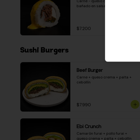
Carne - queso crema - pimentón - 
bañado en salsa huancaína
$7.200
Sushi Burgers
Beef Burger
Carne + queso crema + palta + 
cebollín
$7.990
Ebi Crunch
Camarón furai + pollo furai + 
queso crema + palta + cebollín