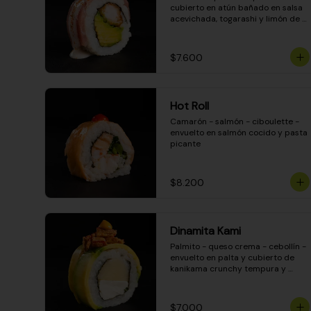
cubierto en atún bañado en salsa 
acevichada, togarashi y limón de 
pica
$7.600
Hot Roll
Camarón - salmón - ciboulette - 
envuelto en salmón cocido y pasta 
picante
$8.200
Dinamita Kami
Palmito - queso crema - cebollín - 
envuelto en palta y cubierto de 
kanikama crunchy tempura y 
salsa DINAMITA!
$7.000