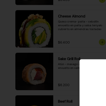
Cheese Almond
Queso crema- palta - cebollín 
envuelto en palta y salsa teriyaki 
cubierto en almendras tostadas
$6.400
Sake Grill Roll
Atún - masago - queso crema - 
envuelto en salmón gratinado
$8.200
Beef Roll