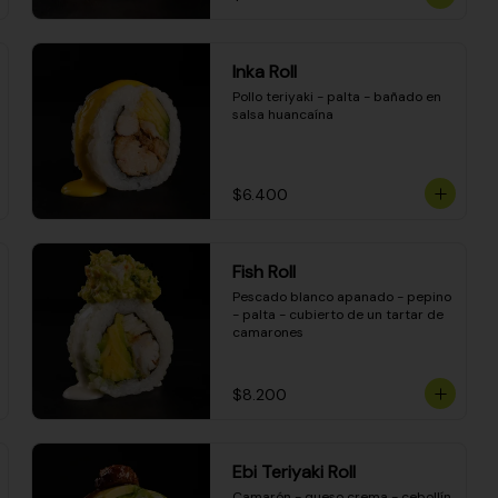
Inka Roll
Pollo teriyaki - palta - bañado en 
salsa huancaína
$6.400
Fish Roll
Pescado blanco apanado - pepino 
- palta - cubierto de un tartar de 
camarones
$8.200
Ebi Teriyaki Roll
Camarón - queso crema - cebollín 