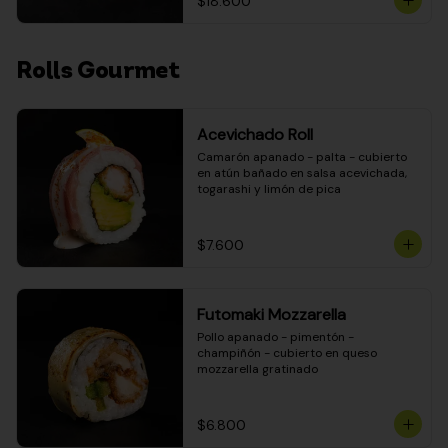
$18.600
Rolls Gourmet
Acevichado Roll
Camarón apanado - palta - cubierto 
en atún bañado en salsa acevichada, 
togarashi y limón de pica
$7.600
Futomaki Mozzarella
Pollo apanado - pimentón - 
champiñón - cubierto en queso 
mozzarella gratinado
$6.800