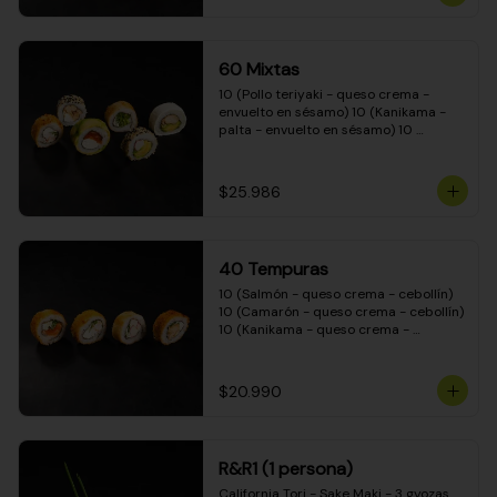
(Camarón - queso crema - cebollín - 
envuelto en masa tempura) 10 
(Kanikama - queso crema - cebollín - 
envuelto en masa tempura) 10 
60 Mixtas
(Pimentón - queso crema - cebollín - 
envuelto en masa tempura)
10 (Pollo teriyaki - queso crema - 
envuelto en sésamo) 10 (Kanikama - 
palta - envuelto en sésamo) 10 
(Salmón - queso crema - envuelto en 
palta) 10 (Pollo teriyaki - palta - 
envuelto en queso crema) 10 
$25.986
(Camarón - queso crema - cebollín - 
envuelto en masa tempura) 10 
(Pimentón - queso crema - cebollín - 
envuelto en masa tempura)
40 Tempuras
10 (Salmón - queso crema - cebollín) 
10 (Camarón - queso crema - cebollín) 
10 (Kanikama - queso crema - 
cebollín) 10 (Pollo teriyaki - queso 
crema - cebollín)
$20.990
R&R1 (1 persona)
California Tori - Sake Maki - 3 gyozas