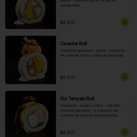
palta - cubierto de un tartar de 
camarones
$8.200
Ceviche Roll
Camarón apanado - palta - cubierto 
en ceviche mixto y salsa acevichada
$8.200
Ebi Teriyaki Roll
Camarón - queso crema - cebollín - 
envuelto en palta - y cubierto de 
cubitos de pollo en salsa teriyaki
$8.200