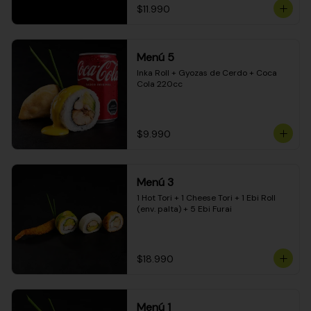
$11.990
Menú 5
Inka Roll + Gyozas de Cerdo + Coca 
Cola 220cc
$9.990
Menú 3
1 Hot Tori + 1 Cheese Tori + 1 Ebi Roll 
(env. palta) + 5 Ebi Furai
$18.990
Menú 1