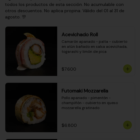
todos los productos de esta sección. No acumulable con
otros descuentos. No aplica propina. Válido del 01 al 31 de
agosto. 🎊
Acevichado Roll
Camarón apanado - palta - cubierto 
en atún bañado en salsa acevichada, 
togarashi y limón de pica
$7.600
Futomaki Mozzarella
Pollo apanado - pimentón - 
champiñón - cubierto en queso 
mozzarella gratinado
$6.800