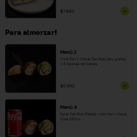
$7.990
Para almorzar!
Menú 2
1 Hot Tori + 1 Furai Tori Roll (env. palta) 
+ 5 Gyozas de Cerdo
$11.990
Menú 4
Furai Tori Roll (Palta) + Hot Tori + Coca 
Cola 220cc