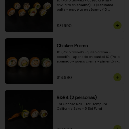
10 (Pollo teriyaki - queso crema - 
envuelto en sésamo) 10 (Kanikama - 
palta - envuelto en sésamo) 10 
(Salmón - queso crema - envuelto en 
palta) 10 (Pollo teriyaki - palta - 
envuelto en queso crema) 10 
$31.990
(Camarón - queso crema - cebollín - 
envuelto en masa tempura) 10 
(Kanikama - queso crema - cebollín - 
envuelto en masa tempura) 10 (Pollo 
Chicken Promo
teriyaki - queso crema - cebollín - 
envuelto en masa tempura) 10 
10 (Pollo teriyaki -queso crema - 
(Pimentón - queso crema - cebollín - 
cebollín - apanado en panko) 10 (Pollo 
envuelto en masa tempura)
apanado - queso crema - pimentón - 
apanado en panko) 10 (Pollo apanado 
- queso crema - palmito - envuelto en 
ciboulette) 10 (Pollo teriyaki - palta - 
$18.990
envuelto en queso crema)
R&R4 (2 personas)
Ebi Cheese Roll - Tori Tempura - 
California Sake - 5 Ebi Furai