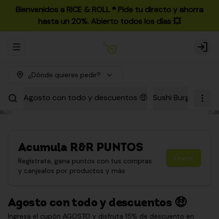
Bienvenidos a RICE & ROLL ®️ Pide tu directo y ahorra
hasta un 20%. Abierto todos los días 💥
Abrir menu de navegación
Login
¿Dónde quieres pedir?
Agosto con todo y descuentos 🤑
Sushi Burgers
Par
Acumula
R&R PUNTOS
Únete
Regístrate, gana puntos con tus compras
y canjealos por productos y más
Agosto con todo y descuentos 🤑
Ingresa el cupón AGOSTO y disfruta 15% de descuento en