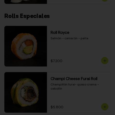
Rolls Especiales
Roll Royce
Salmón - camarón - palta
$7.200
Champi Cheese Furai Roll
Champiñón furai- queso crema - 
cebollín
$5.800