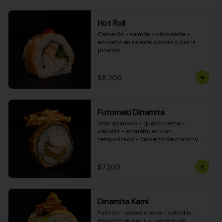
Hot Roll
Camarón - salmón - ciboulette - 
envuelto en salmón cocido y pasta 
picante
$8.200
Futomaki Dinamita
Atún apanado - queso crema - 
cebollín - envuelto en nori 
tempurizado - cubierto de crunchy 
kanikama en salsa DINAMITA!
$7.200
Dinamita Kami
Palmito - queso crema - cebollín - 
envuelto en palta y cubierto de 