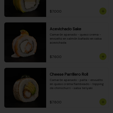
DINAMITA!
$7.000
Acevichado Sake
Camarón apanado - queso crema - 
envuelto en salmón bañado en salsa 
acevichada
$7.600
Cheese Parrillero Roll
Camarón apanado - palta - envuelto 
en queso crema flambeado - topping 
de chimichurri - salsa teriyaki
$7.800