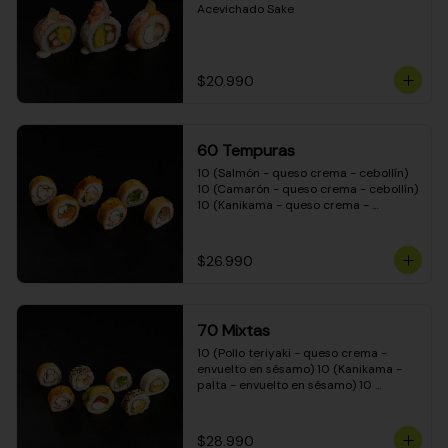
Acevichado Sake
$20.990
60 Tempuras
10 (Salmón - queso crema - cebollín) 
10 (Camarón - queso crema - cebollín) 
10 (Kanikama - queso crema - 
cebollín) 10 (Pimentón - queso crema 
- cebollín) 10 (Pollo teriyaki - queso 
crema - cebollín) 10 (Carne - queso 
$26.990
crema - cebollín)
70 Mixtas
10 (Pollo teriyaki - queso crema - 
envuelto en sésamo) 10 (Kanikama - 
palta - envuelto en sésamo) 10 
(Salmón - queso crema - envuelto en 
palta) 10 (Pollo teriyaki - queso crema 
- envuelto en queso crema) 10 
$28.990