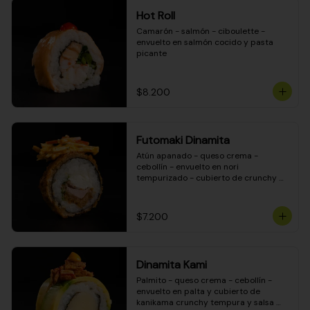
Hot Roll
Camarón - salmón - ciboulette - 
envuelto en salmón cocido y pasta 
picante
$8.200
Futomaki Dinamita
Atún apanado - queso crema - 
cebollín - envuelto en nori 
tempurizado - cubierto de crunchy 
kanikama en salsa DINAMITA!
$7.200
Dinamita Kami
Palmito - queso crema - cebollín - 
envuelto en palta y cubierto de 
kanikama crunchy tempura y salsa 