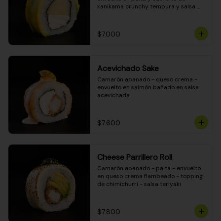
kanikama crunchy tempura y salsa 
DINAMITA!
$7.000
Acevichado Sake
Camarón apanado - queso crema - 
envuelto en salmón bañado en salsa 
acevichada
$7.600
Cheese Parrillero Roll
Camarón apanado - palta - envuelto 
en queso crema flambeado - topping 
de chimichurri - salsa teriyaki
$7.800