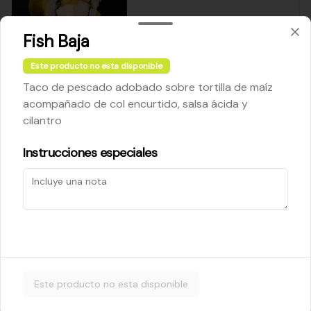
Fish Baja
$5.200
Este producto no esta disponible
Taco de pescado adobado sobre tortilla de maíz
Cheese Roll
acompañado de col encurtido, salsa ácida y
Queso crema - palta - cebollín
cilantro
Instrucciones especiales
$5.200
Ebi Roll
Camarón - palta
Este producto no esta disponible
$5.800