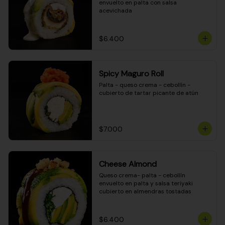
envuelto en palta con salsa 
acevichada
$6.400
Spicy Maguro Roll
Palta - queso crema - cebollín - 
cubierto de tartar picante de atún
$7.000
Cheese Almond
Queso crema- palta - cebollín 
envuelto en palta y salsa teriyaki 
cubierto en almendras tostadas
$6.400