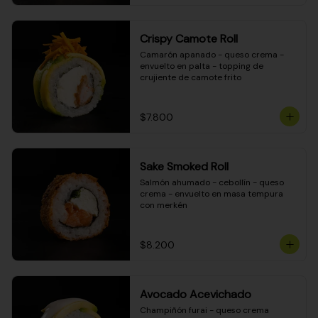
Crispy Camote Roll
Camarón apanado - queso crema - 
envuelto en palta - topping de 
crujiente de camote frito
$7.800
Sake Smoked Roll
Salmón ahumado - cebollín - queso 
crema - envuelto en masa tempura 
con merkén
$8.200
Avocado Acevichado
Champiñón furai - queso crema 