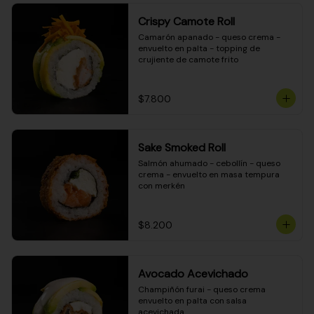
Crispy Camote Roll
Camarón apanado - queso crema - 
envuelto en palta - topping de 
crujiente de camote frito
$7.800
Sake Smoked Roll
Salmón ahumado - cebollín - queso 
crema - envuelto en masa tempura 
con merkén
$8.200
Avocado Acevichado
Champiñón furai - queso crema 
envuelto en palta con salsa 
acevichada