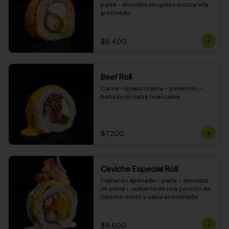
palta - envuelto en queso mozzarella 
gratinado
$8.400
Beef Roll
Carne - queso crema - pimentón - 
bañado en salsa huancaína
$7.200
Ceviche Especial Roll
Camarón apanado - palta - envuelto 
en palta - cubierto de una porción de 
ceviche mixto y salsa acevichada
$8.600