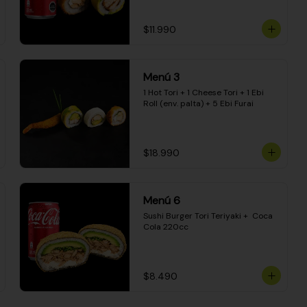
$11.990
Menú 3
1 Hot Tori + 1 Cheese Tori + 1 Ebi 
Roll (env. palta) + 5 Ebi Furai
$18.990
Menú 6
Sushi Burger Tori Teriyaki +  Coca 
Cola 220cc
$8.490