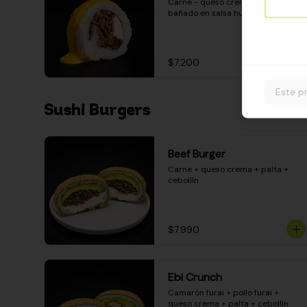
Carne - queso crema - pimentón - 
bañado en salsa huancaína
$7.200
Este p
Sushi Burgers
Beef Burger
Carne + queso crema + palta + 
cebollín
$7.990
Ebi Crunch
Camarón furai + pollo furai + 
queso crema + palta + cebollín