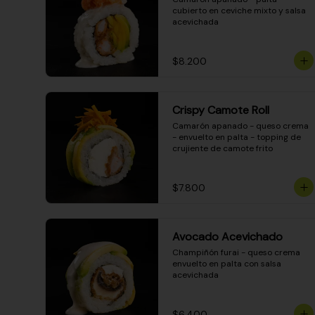
cubierto en ceviche mixto y salsa 
acevichada
$8.200
Crispy Camote Roll
Camarón apanado - queso crema 
- envuelto en palta - topping de 
crujiente de camote frito
$7.800
Avocado Acevichado
Champiñón furai - queso crema 
envuelto en palta con salsa 
acevichada
$6.400