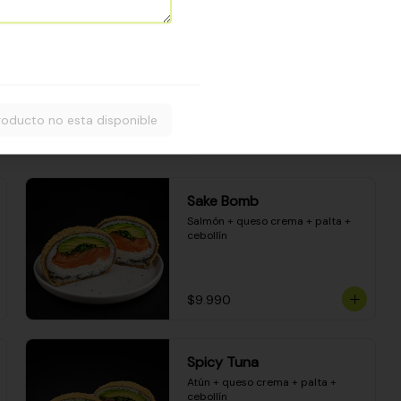
Camarón apanado - palta - 
envuelto en palta - cubierto de 
una porción de ceviche mixto y 
salsa acevichada
$8.600
roducto no esta disponible
Sake Bomb
Salmón + queso crema + palta + 
cebollín
$9.990
Spicy Tuna
Atún + queso crema + palta + 
cebollín