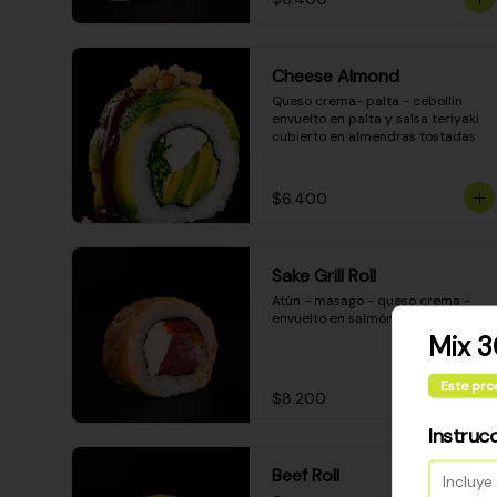
Cheese Almond
Queso crema- palta - cebollín 
envuelto en palta y salsa teriyaki 
cubierto en almendras tostadas
$6.400
Sake Grill Roll
Atún - masago - queso crema - 
envuelto en salmón gratinado
Mix 3
Este pro
$8.200
Instruc
Beef Roll