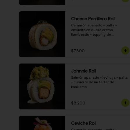
Cheese Parrillero Roll
Camarón apanado - palta - 
envuelto en queso crema 
flambeado - topping de 
chimichurri - salsa teriyaki
$7.800
Johnnie Roll
Salmón apanado - lechuga - palta 
- cubierto de un tartar de 
kanikama
$8.200
Ceviche Roll
Camarón apanado - palta - 