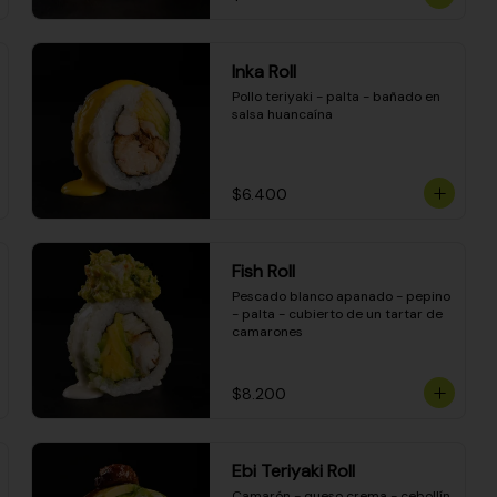
Inka Roll
Pollo teriyaki - palta - bañado en 
salsa huancaína
$6.400
Fish Roll
Pescado blanco apanado - pepino 
- palta - cubierto de un tartar de 
camarones
$8.200
Ebi Teriyaki Roll
Camarón - queso crema - cebollín 