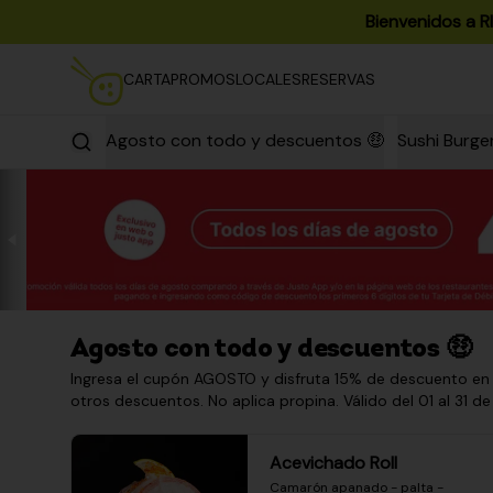
Bienvenidos a R
CARTA
PROMOS
LOCALES
RESERVAS
Agosto con todo y descuentos 🤑
Sushi Burge
Agosto con todo y descuentos 🤑
Ingresa el cupón AGOSTO y disfruta 15% de descuento en
otros descuentos. No aplica propina. Válido del 01 al 31 de
Acevichado Roll
Camarón apanado - palta - 