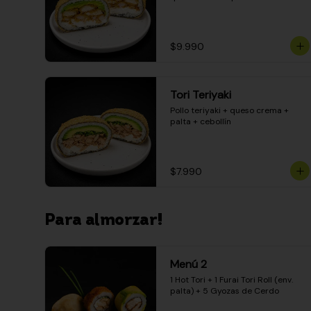
$9.990
Tori Teriyaki
Pollo teriyaki + queso crema + 
palta + cebollín
$7.990
Para almorzar!
Menú 2
1 Hot Tori + 1 Furai Tori Roll (env. 
palta) + 5 Gyozas de Cerdo