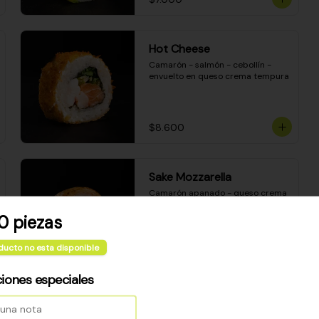
Hot Cheese
Camarón - salmón - cebollín - 
envuelto en queso crema tempura
$8.600
Sake Mozzarella
Camarón apanado - queso crema 
- palta - envuelto en queso 
mozzarella gratinado
0 piezas
ducto no esta disponible
$8.400
ciones especiales
Ceviche Especial Roll