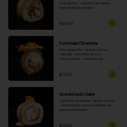
champiñón - cubierto en queso 
mozzarella gratinado
$6.800
Futomaki Dinamita
Atún apanado - queso crema - 
cebollín - envuelto en nori 
tempurizado - cubierto de 
crunchy kanikama en salsa 
DINAMITA!
$7.200
Acevichado Sake
Camarón apanado - queso crema 
- envuelto en salmón bañado en 
salsa acevichada
$7.600