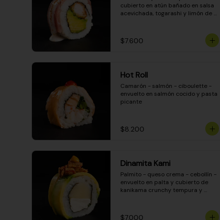
cubierto en atún bañado en salsa 
acevichada, togarashi y limón de 
pica
$7.600
Hot Roll
Camarón - salmón - ciboulette - 
envuelto en salmón cocido y pasta 
picante
$8.200
Dinamita Kami
Palmito - queso crema - cebollín - 
envuelto en palta y cubierto de 
kanikama crunchy tempura y 
salsa DINAMITA!
$7.000