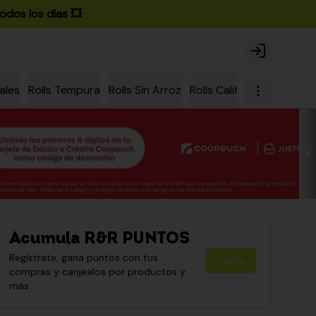
odos los días 💥
Login
ales
Rolls Tempura
Rolls Sin Arroz
Rolls California
Rolls Ch
Acumula
R&R PUNTOS
Regístrate, gana puntos con tus
Únete
compras y canjealos por productos y
más