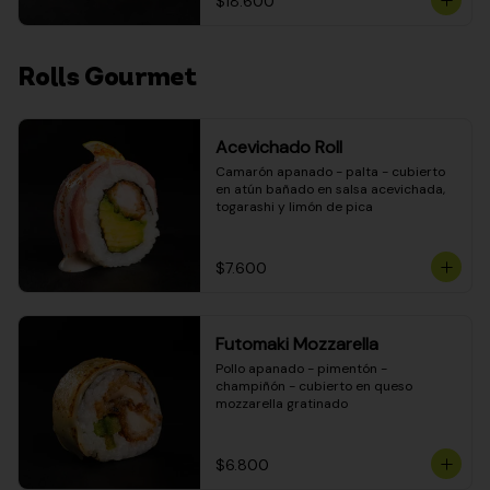
$18.600
Rolls Gourmet
Acevichado Roll
Camarón apanado - palta - cubierto 
en atún bañado en salsa acevichada, 
togarashi y limón de pica
$7.600
Futomaki Mozzarella
Pollo apanado - pimentón - 
champiñón - cubierto en queso 
mozzarella gratinado
$6.800