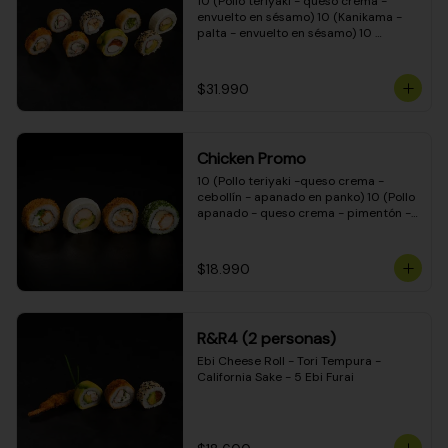
10 (Pollo teriyaki - queso crema - 
envuelto en sésamo) 10 (Kanikama - 
palta - envuelto en sésamo) 10 
(Salmón - queso crema - envuelto en 
palta) 10 (Pollo teriyaki - palta - 
envuelto en queso crema) 10 
$31.990
(Camarón - queso crema - cebollín - 
envuelto en masa tempura) 10 
(Kanikama - queso crema - cebollín - 
envuelto en masa tempura) 10 (Pollo 
Chicken Promo
teriyaki - queso crema - cebollín - 
envuelto en masa tempura) 10 
10 (Pollo teriyaki -queso crema - 
(Pimentón - queso crema - cebollín - 
cebollín - apanado en panko) 10 (Pollo 
envuelto en masa tempura)
apanado - queso crema - pimentón - 
apanado en panko) 10 (Pollo apanado 
- queso crema - palmito - envuelto en 
ciboulette) 10 (Pollo teriyaki - palta - 
$18.990
envuelto en queso crema)
R&R4 (2 personas)
Ebi Cheese Roll - Tori Tempura - 
California Sake - 5 Ebi Furai