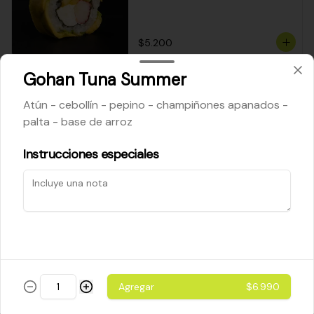
$5.200
Gohan Tuna Summer
Cheese Roll
Atún - cebollín - pepino - champiñones apanados -
Queso crema - palta - cebollín
palta - base de arroz
Instrucciones especiales
$5.200
Ebi Roll
Camarón - palta
Agregar
$6.990
$5.800