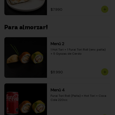
$7.990
Para almorzar!
Menú 2
1 Hot Tori + 1 Furai Tori Roll (env. palta) 
+ 5 Gyozas de Cerdo
$11.990
Menú 4
Furai Tori Roll (Palta) + Hot Tori + Coca 
Cola 220cc