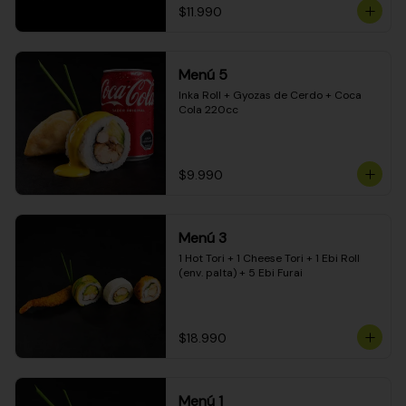
$11.990
Menú 5
Inka Roll + Gyozas de Cerdo + Coca 
Cola 220cc
$9.990
Menú 3
1 Hot Tori + 1 Cheese Tori + 1 Ebi Roll 
(env. palta) + 5 Ebi Furai
$18.990
Menú 1