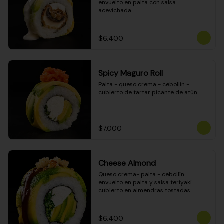
envuelto en palta con salsa 
acevichada
$6.400
Spicy Maguro Roll
Palta - queso crema - cebollín - 
cubierto de tartar picante de atún
$7.000
Cheese Almond
Queso crema- palta - cebollín 
envuelto en palta y salsa teriyaki 
cubierto en almendras tostadas
$6.400