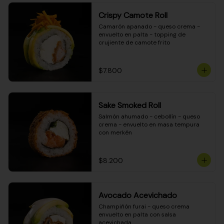
Crispy Camote Roll
Camarón apanado - queso crema - 
envuelto en palta - topping de 
crujiente de camote frito
$7.800
Sake Smoked Roll
Salmón ahumado - cebollín - queso 
crema - envuelto en masa tempura 
con merkén
$8.200
Avocado Acevichado
Champiñón furai - queso crema 
envuelto en palta con salsa 
acevichada