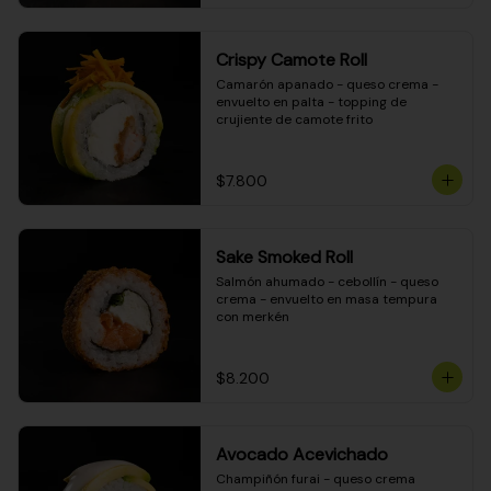
Crispy Camote Roll
Camarón apanado - queso crema - 
envuelto en palta - topping de 
crujiente de camote frito
$7.800
Sake Smoked Roll
Salmón ahumado - cebollín - queso 
crema - envuelto en masa tempura 
con merkén
$8.200
Avocado Acevichado
Champiñón furai - queso crema 