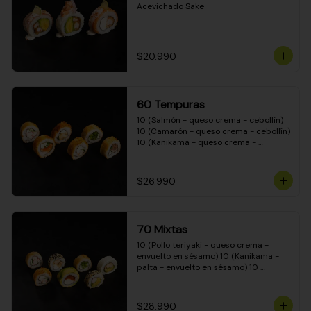
Acevichado Sake
$20.990
60 Tempuras
10 (Salmón - queso crema - cebollín) 
10 (Camarón - queso crema - cebollín) 
10 (Kanikama - queso crema - 
cebollín) 10 (Pimentón - queso crema 
- cebollín) 10 (Pollo teriyaki - queso 
crema - cebollín) 10 (Carne - queso 
$26.990
crema - cebollín)
70 Mixtas
10 (Pollo teriyaki - queso crema - 
envuelto en sésamo) 10 (Kanikama - 
palta - envuelto en sésamo) 10 
(Salmón - queso crema - envuelto en 
palta) 10 (Pollo teriyaki - queso crema 
- envuelto en queso crema) 10 
$28.990