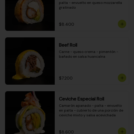
palta - envuelto en queso mozzarella 
gratinado
$8.400
Beef Roll
Carne - queso crema - pimentón - 
bañado en salsa huancaína
$7.200
Ceviche Especial Roll
Camarón apanado - palta - envuelto 
en palta - cubierto de una porción de 
ceviche mixto y salsa acevichada
$8.600