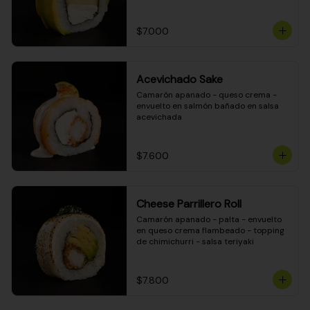
DINAMITA!
$7.000
Acevichado Sake
Camarón apanado - queso crema - 
envuelto en salmón bañado en salsa 
acevichada
$7.600
Cheese Parrillero Roll
Camarón apanado - palta - envuelto 
en queso crema flambeado - topping 
de chimichurri - salsa teriyaki
$7.800