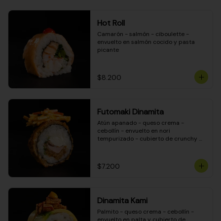
Hot Roll
Camarón - salmón - ciboulette - 
envuelto en salmón cocido y pasta 
picante
$8.200
Futomaki Dinamita
Atún apanado - queso crema - 
cebollín - envuelto en nori 
tempurizado - cubierto de crunchy 
kanikama en salsa DINAMITA!
$7.200
Dinamita Kami
Palmito - queso crema - cebollín - 
envuelto en palta y cubierto de 