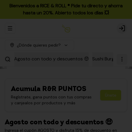
Bienvenidos a RICE & ROLL ®️ Pide tu directo y ahorra
hasta un 20%. Abierto todos los días 💥
Abrir menu de navegación
Login
¿Dónde quieres pedir?
Agosto con todo y descuentos 🤑
Sushi Burgers
Par
Acumula
R&R PUNTOS
Únete
Regístrate, gana puntos con tus compras
y canjealos por productos y más
Agosto con todo y descuentos 🤑
Ingresa el cupón AGOSTO y disfruta 15% de descuento en