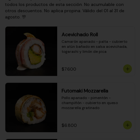
todos los productos de esta sección. No acumulable con
otros descuentos. No aplica propina. Válido del 01 al 31 de
agosto. 🎊
Acevichado Roll
Camarón apanado - palta - cubierto 
en atún bañado en salsa acevichada, 
togarashi y limón de pica
$7.600
Futomaki Mozzarella
Pollo apanado - pimentón - 
champiñón - cubierto en queso 
mozzarella gratinado
$6.800