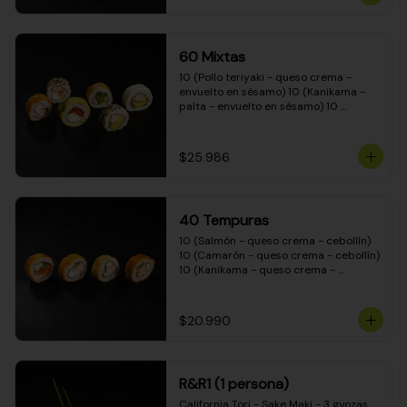
(Camarón - queso crema - cebollín - 
envuelto en masa tempura) 10 
(Kanikama - queso crema - cebollín - 
envuelto en masa tempura) 10 
60 Mixtas
(Pimentón - queso crema - cebollín - 
envuelto en masa tempura)
10 (Pollo teriyaki - queso crema - 
envuelto en sésamo) 10 (Kanikama - 
palta - envuelto en sésamo) 10 
(Salmón - queso crema - envuelto en 
palta) 10 (Pollo teriyaki - palta - 
envuelto en queso crema) 10 
$25.986
(Camarón - queso crema - cebollín - 
envuelto en masa tempura) 10 
(Pimentón - queso crema - cebollín - 
envuelto en masa tempura)
40 Tempuras
10 (Salmón - queso crema - cebollín) 
10 (Camarón - queso crema - cebollín) 
10 (Kanikama - queso crema - 
cebollín) 10 (Pollo teriyaki - queso 
crema - cebollín)
$20.990
R&R1 (1 persona)
California Tori - Sake Maki - 3 gyozas