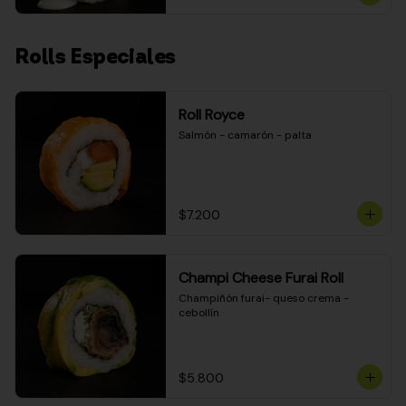
Rolls Especiales
Roll Royce
Salmón - camarón - palta
$7.200
Champi Cheese Furai Roll
Champiñón furai- queso crema - 
cebollín
$5.800