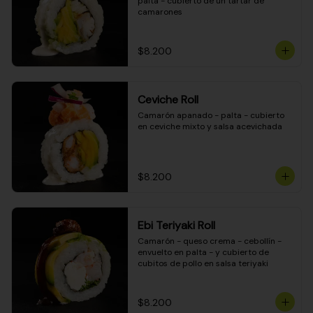
palta - cubierto de un tartar de 
camarones
$8.200
Ceviche Roll
Camarón apanado - palta - cubierto 
en ceviche mixto y salsa acevichada
$8.200
Ebi Teriyaki Roll
Camarón - queso crema - cebollín - 
envuelto en palta - y cubierto de 
cubitos de pollo en salsa teriyaki
$8.200