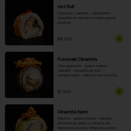
Hot Roll
Camarón - salmón - ciboulette - 
envuelto en salmón cocido y pasta 
picante
$8.200
Futomaki Dinamita
Atún apanado - queso crema - 
cebollín - envuelto en nori 
tempurizado - cubierto de crunchy 
kanikama en salsa DINAMITA!
$7.200
Dinamita Kami
Palmito - queso crema - cebollín - 
envuelto en palta y cubierto de 
kanikama crunchy tempura y salsa 