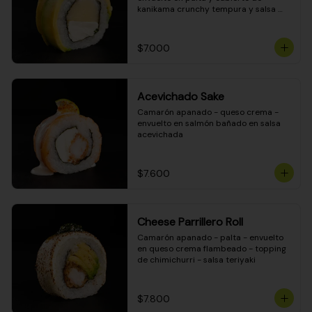
kanikama crunchy tempura y salsa 
DINAMITA!
$7.000
Acevichado Sake
Camarón apanado - queso crema - 
envuelto en salmón bañado en salsa 
acevichada
$7.600
Cheese Parrillero Roll
Camarón apanado - palta - envuelto 
en queso crema flambeado - topping 
de chimichurri - salsa teriyaki
$7.800