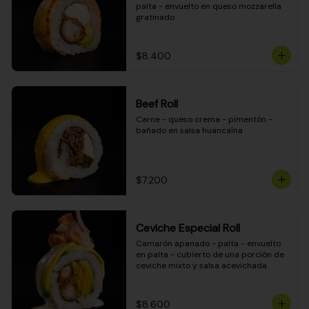
palta - envuelto en queso mozzarella 
gratinado
$8.400
Beef Roll
Carne - queso crema - pimentón - 
bañado en salsa huancaína
$7.200
Ceviche Especial Roll
Camarón apanado - palta - envuelto 
en palta - cubierto de una porción de 
ceviche mixto y salsa acevichada
$8.600