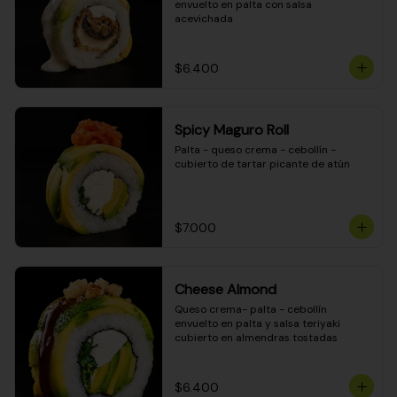
envuelto en palta con salsa 
acevichada
$6.400
Spicy Maguro Roll
Palta - queso crema - cebollín - 
cubierto de tartar picante de atún
$7.000
Cheese Almond
Queso crema- palta - cebollín 
envuelto en palta y salsa teriyaki 
cubierto en almendras tostadas
$6.400