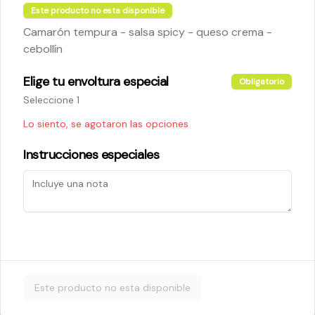
Este producto no esta disponible
Camarón tempura - salsa spicy - queso crema -
$5.200
cebollín
Elige tu envoltura especial
Obligatorio
Cheese Roll
Seleccione 1
Queso crema - palta - cebollín
Lo siento, se agotaron las opciones
Instrucciones especiales
$5.200
Ebi Roll
Camarón - palta
Este producto no esta disponible
$5.800