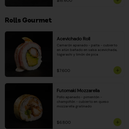
$18.600
Rolls Gourmet
Acevichado Roll
Camarón apanado - palta - cubierto 
en atún bañado en salsa acevichada, 
togarashi y limón de pica
$7.600
Futomaki Mozzarella
Pollo apanado - pimentón - 
champiñón - cubierto en queso 
mozzarella gratinado
$6.800