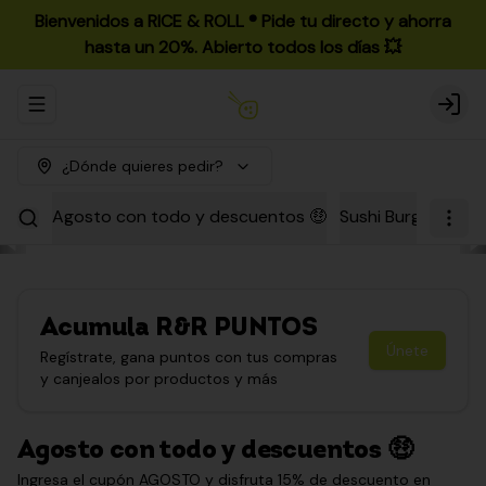
Bienvenidos a RICE & ROLL ®️ Pide tu directo y ahorra
hasta un 20%. Abierto todos los días 💥
Abrir menu de navegación
Login
¿Dónde quieres pedir?
Agosto con todo y descuentos 🤑
Sushi Burgers
Par
Acumula
R&R PUNTOS
Únete
Regístrate, gana puntos con tus compras
y canjealos por productos y más
Agosto con todo y descuentos 🤑
Ingresa el cupón AGOSTO y disfruta 15% de descuento en