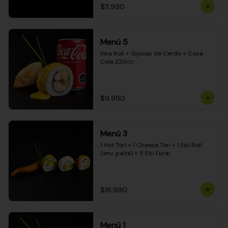
$11.990
Menú 5
Inka Roll + Gyozas de Cerdo + Coca 
Cola 220cc
$9.990
Menú 3
1 Hot Tori + 1 Cheese Tori + 1 Ebi Roll 
(env. palta) + 5 Ebi Furai
$18.990
Menú 1