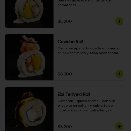
palta - cubierto de un tartar de 
camarones
$8.200
Ceviche Roll
Camarón apanado - palta - cubierto 
en ceviche mixto y salsa acevichada
$8.200
Ebi Teriyaki Roll
Camarón - queso crema - cebollín - 
envuelto en palta - y cubierto de 
cubitos de pollo en salsa teriyaki
$8.200