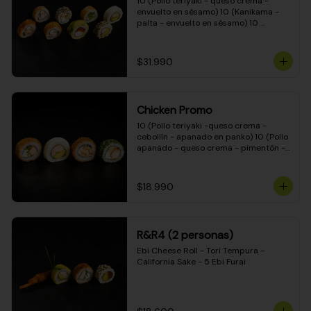
10 (Pollo teriyaki - queso crema - 
envuelto en sésamo) 10 (Kanikama - 
palta - envuelto en sésamo) 10 
(Salmón - queso crema - envuelto en 
palta) 10 (Pollo teriyaki - palta - 
envuelto en queso crema) 10 
$31.990
(Camarón - queso crema - cebollín - 
envuelto en masa tempura) 10 
(Kanikama - queso crema - cebollín - 
envuelto en masa tempura) 10 (Pollo 
Chicken Promo
teriyaki - queso crema - cebollín - 
envuelto en masa tempura) 10 
10 (Pollo teriyaki -queso crema - 
(Pimentón - queso crema - cebollín - 
cebollín - apanado en panko) 10 (Pollo 
envuelto en masa tempura)
apanado - queso crema - pimentón - 
apanado en panko) 10 (Pollo apanado 
- queso crema - palmito - envuelto en 
ciboulette) 10 (Pollo teriyaki - palta - 
$18.990
envuelto en queso crema)
R&R4 (2 personas)
Ebi Cheese Roll - Tori Tempura - 
California Sake - 5 Ebi Furai