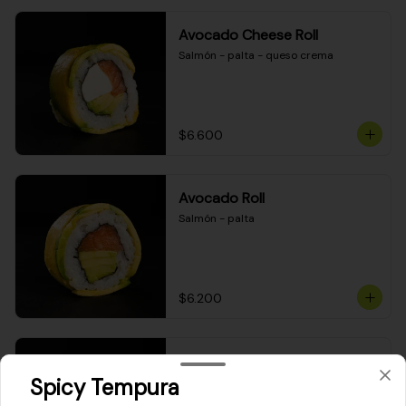
Avocado Cheese Roll
Salmón - palta - queso crema
$6.600
Avocado Roll
Salmón - palta
$6.200
Maki Cheese Roll
Spicy Tempura
Kanikama - queso crema - palta