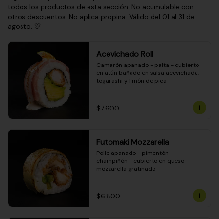
todos los productos de esta sección. No acumulable con
otros descuentos. No aplica propina. Válido del 01 al 31 de
agosto. 🎊
Acevichado Roll
Camarón apanado - palta - cubierto 
en atún bañado en salsa acevichada, 
togarashi y limón de pica
$7.600
Futomaki Mozzarella
Pollo apanado - pimentón - 
champiñón - cubierto en queso 
mozzarella gratinado
$6.800