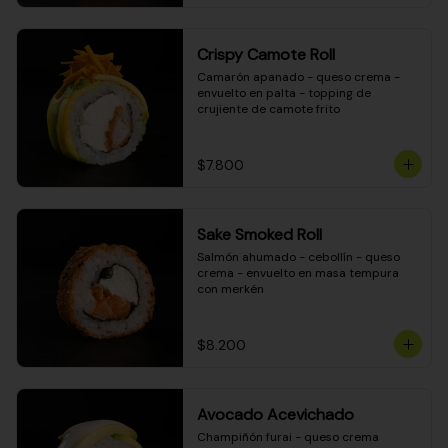
Crispy Camote Roll
Camarón apanado - queso crema - 
envuelto en palta - topping de 
crujiente de camote frito
$7.800
Sake Smoked Roll
Salmón ahumado - cebollín - queso 
crema - envuelto en masa tempura 
con merkén
$8.200
Avocado Acevichado
Champiñón furai - queso crema 