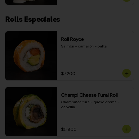
Rolls Especiales
Roll Royce
Salmón - camarón - palta
$7.200
Champi Cheese Furai Roll
Champiñón furai- queso crema - 
cebollín
$5.800