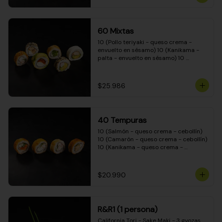
(Camarón - queso crema - cebollín - 
envuelto en masa tempura) 10 
(Kanikama - queso crema - cebollín - 
envuelto en masa tempura) 10 
60 Mixtas
(Pimentón - queso crema - cebollín - 
envuelto en masa tempura)
10 (Pollo teriyaki - queso crema - 
envuelto en sésamo) 10 (Kanikama - 
palta - envuelto en sésamo) 10 
(Salmón - queso crema - envuelto en 
palta) 10 (Pollo teriyaki - palta - 
envuelto en queso crema) 10 
$25.986
(Camarón - queso crema - cebollín - 
envuelto en masa tempura) 10 
(Pimentón - queso crema - cebollín - 
envuelto en masa tempura)
40 Tempuras
10 (Salmón - queso crema - cebollín) 
10 (Camarón - queso crema - cebollín) 
10 (Kanikama - queso crema - 
cebollín) 10 (Pollo teriyaki - queso 
crema - cebollín)
$20.990
R&R1 (1 persona)
California Tori - Sake Maki - 3 gyozas