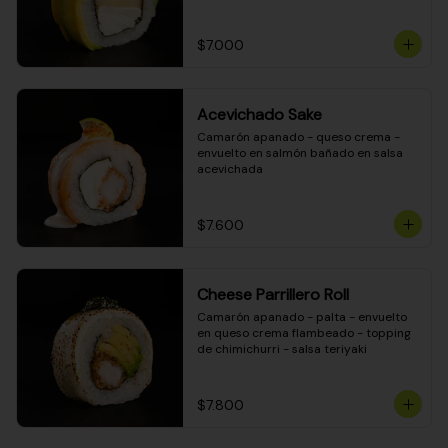
DINAMITA!
$7.000
Acevichado Sake
Camarón apanado - queso crema - 
envuelto en salmón bañado en salsa 
acevichada
$7.600
Cheese Parrillero Roll
Camarón apanado - palta - envuelto 
en queso crema flambeado - topping 
de chimichurri - salsa teriyaki
$7.800