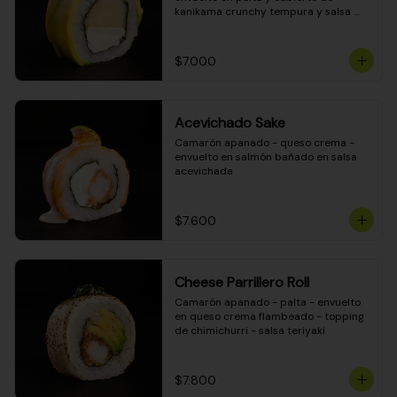
kanikama crunchy tempura y salsa 
DINAMITA!
$7.000
Acevichado Sake
Camarón apanado - queso crema - 
envuelto en salmón bañado en salsa 
acevichada
$7.600
Cheese Parrillero Roll
Camarón apanado - palta - envuelto 
en queso crema flambeado - topping 
de chimichurri - salsa teriyaki
$7.800