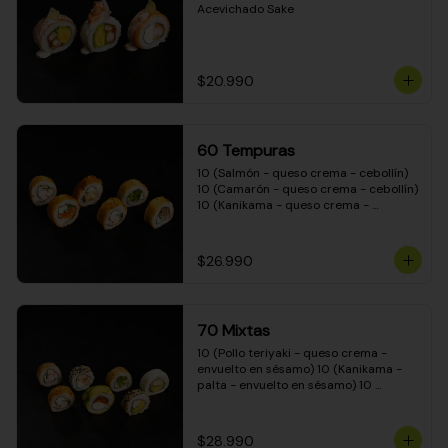
Acevichado Sake
$20.990
60 Tempuras
10 (Salmón - queso crema - cebollín) 
10 (Camarón - queso crema - cebollín) 
10 (Kanikama - queso crema - 
cebollín) 10 (Pimentón - queso crema 
- cebollín) 10 (Pollo teriyaki - queso 
crema - cebollín) 10 (Carne - queso 
$26.990
crema - cebollín)
70 Mixtas
10 (Pollo teriyaki - queso crema - 
envuelto en sésamo) 10 (Kanikama - 
palta - envuelto en sésamo) 10 
(Salmón - queso crema - envuelto en 
palta) 10 (Pollo teriyaki - queso crema 
- envuelto en queso crema) 10 
$28.990