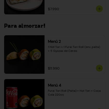
$7.990
Para almorzar!
Menú 2
1 Hot Tori + 1 Furai Tori Roll (env. palta) 
+ 5 Gyozas de Cerdo
$11.990
Menú 4
Furai Tori Roll (Palta) + Hot Tori + Coca 
Cola 220cc