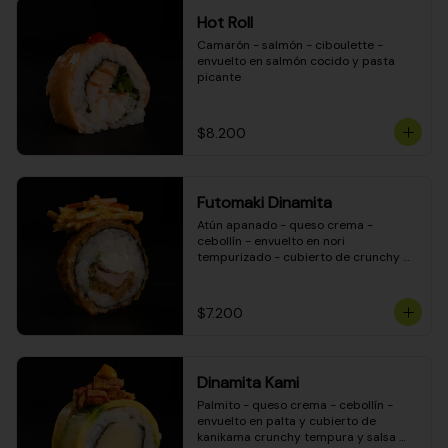
Hot Roll
Camarón - salmón - ciboulette - 
envuelto en salmón cocido y pasta 
picante
$8.200
Futomaki Dinamita
Atún apanado - queso crema - 
cebollín - envuelto en nori 
tempurizado - cubierto de crunchy 
kanikama en salsa DINAMITA!
$7.200
Dinamita Kami
Palmito - queso crema - cebollín - 
envuelto en palta y cubierto de 
kanikama crunchy tempura y salsa 