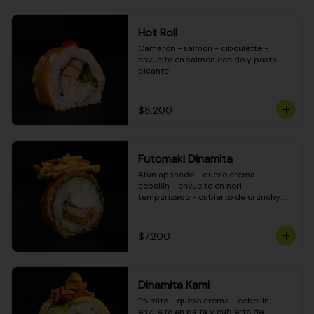
Hot Roll
Camarón - salmón - ciboulette - 
envuelto en salmón cocido y pasta 
picante
$8.200
Futomaki Dinamita
Atún apanado - queso crema - 
cebollín - envuelto en nori 
tempurizado - cubierto de crunchy 
kanikama en salsa DINAMITA!
$7.200
Dinamita Kami
Palmito - queso crema - cebollín - 
envuelto en palta y cubierto de 