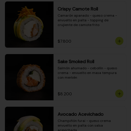
Crispy Camote Roll
Camarón apanado - queso crema - 
envuelto en palta - topping de 
crujiente de camote frito
$7.800
Sake Smoked Roll
Salmón ahumado - cebollín - queso 
crema - envuelto en masa tempura 
con merkén
$8.200
Avocado Acevichado
Champiñón furai - queso crema 
envuelto en palta con salsa 
acevichada