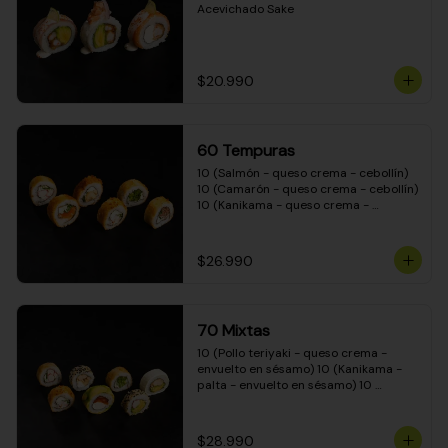
Acevichado Sake
$20.990
60 Tempuras
10 (Salmón - queso crema - cebollín) 
10 (Camarón - queso crema - cebollín) 
10 (Kanikama - queso crema - 
cebollín) 10 (Pimentón - queso crema 
- cebollín) 10 (Pollo teriyaki - queso 
crema - cebollín) 10 (Carne - queso 
$26.990
crema - cebollín)
70 Mixtas
10 (Pollo teriyaki - queso crema - 
envuelto en sésamo) 10 (Kanikama - 
palta - envuelto en sésamo) 10 
(Salmón - queso crema - envuelto en 
palta) 10 (Pollo teriyaki - queso crema 
- envuelto en queso crema) 10 
$28.990