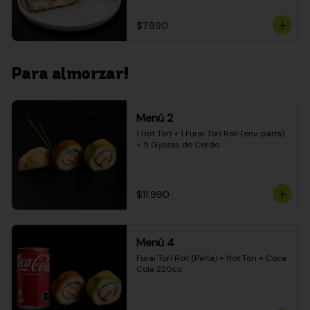
$7.990
Para almorzar!
Menú 2
1 Hot Tori + 1 Furai Tori Roll (env. palta) 
+ 5 Gyozas de Cerdo
$11.990
Menú 4
Furai Tori Roll (Palta) + Hot Tori + Coca 
Cola 220cc