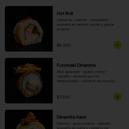
Hot Roll
Camarón - salmón - ciboulette - 
envuelto en salmón cocido y pasta 
picante
$8.200
Futomaki Dinamita
Atún apanado - queso crema - 
cebollín - envuelto en nori 
tempurizado - cubierto de crunchy 
kanikama en salsa DINAMITA!
$7.200
Dinamita Kami
Palmito - queso crema - cebollín - 
envuelto en palta y cubierto de 