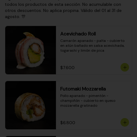
todos los productos de esta sección. No acumulable con
otros descuentos. No aplica propina. Válido del 01 al 31 de
agosto. 🎊
Acevichado Roll
Camarón apanado - palta - cubierto 
en atún bañado en salsa acevichada, 
togarashi y limón de pica
$7.600
Futomaki Mozzarella
Pollo apanado - pimentón - 
champiñón - cubierto en queso 
mozzarella gratinado
$6.800