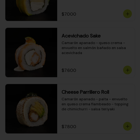
DINAMITA!
$7.000
Acevichado Sake
Camarón apanado - queso crema - 
envuelto en salmón bañado en salsa 
acevichada
$7.600
Cheese Parrillero Roll
Camarón apanado - palta - envuelto 
en queso crema flambeado - topping 
de chimichurri - salsa teriyaki
$7.800