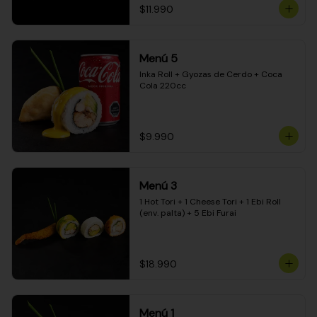
$11.990
Menú 5
Inka Roll + Gyozas de Cerdo + Coca 
Cola 220cc
$9.990
Menú 3
1 Hot Tori + 1 Cheese Tori + 1 Ebi Roll 
(env. palta) + 5 Ebi Furai
$18.990
Menú 1