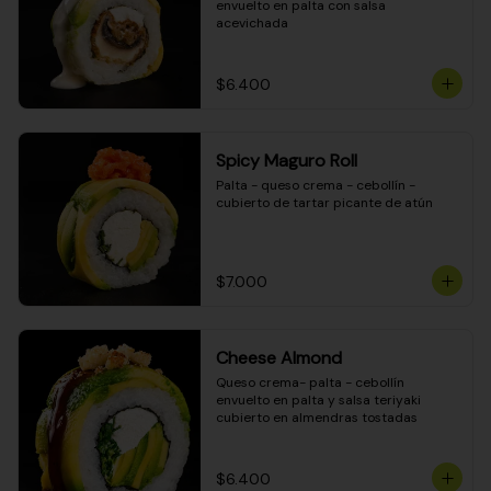
envuelto en palta con salsa 
acevichada
$6.400
Spicy Maguro Roll
Palta - queso crema - cebollín - 
cubierto de tartar picante de atún
$7.000
Cheese Almond
Queso crema- palta - cebollín 
envuelto en palta y salsa teriyaki 
cubierto en almendras tostadas
$6.400