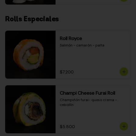
Rolls Especiales
Roll Royce
Salmón - camarón - palta
$7.200
Champi Cheese Furai Roll
Champiñón furai- queso crema - 
cebollín
$5.800