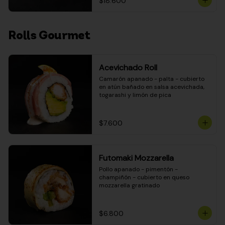
$18.600
Rolls Gourmet
Acevichado Roll
Camarón apanado - palta - cubierto 
en atún bañado en salsa acevichada, 
togarashi y limón de pica
$7.600
Futomaki Mozzarella
Pollo apanado - pimentón - 
champiñón - cubierto en queso 
mozzarella gratinado
$6.800