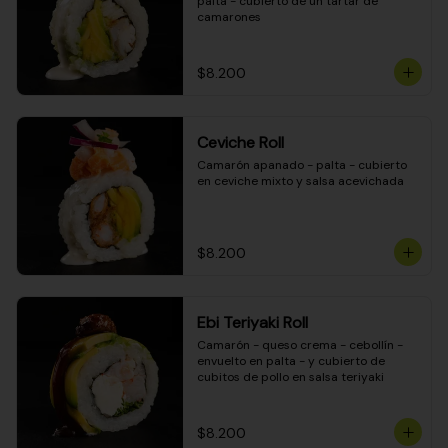
palta - cubierto de un tartar de 
camarones
$8.200
Ceviche Roll
Camarón apanado - palta - cubierto 
en ceviche mixto y salsa acevichada
$8.200
Ebi Teriyaki Roll
Camarón - queso crema - cebollín - 
envuelto en palta - y cubierto de 
cubitos de pollo en salsa teriyaki
$8.200