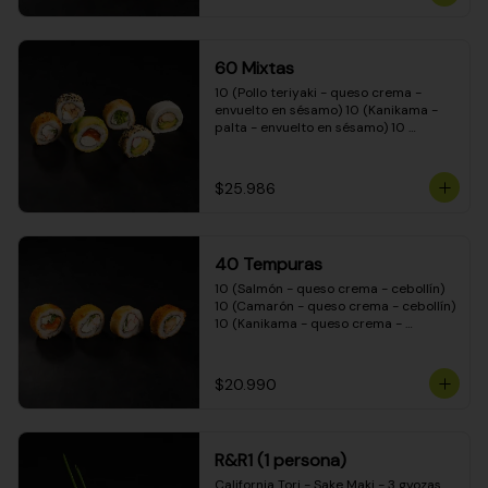
(Camarón - queso crema - cebollín - 
envuelto en masa tempura) 10 
(Kanikama - queso crema - cebollín - 
envuelto en masa tempura) 10 
60 Mixtas
(Pimentón - queso crema - cebollín - 
envuelto en masa tempura)
10 (Pollo teriyaki - queso crema - 
envuelto en sésamo) 10 (Kanikama - 
palta - envuelto en sésamo) 10 
(Salmón - queso crema - envuelto en 
palta) 10 (Pollo teriyaki - palta - 
envuelto en queso crema) 10 
$25.986
(Camarón - queso crema - cebollín - 
envuelto en masa tempura) 10 
(Pimentón - queso crema - cebollín - 
envuelto en masa tempura)
40 Tempuras
10 (Salmón - queso crema - cebollín) 
10 (Camarón - queso crema - cebollín) 
10 (Kanikama - queso crema - 
cebollín) 10 (Pollo teriyaki - queso 
crema - cebollín)
$20.990
R&R1 (1 persona)
California Tori - Sake Maki - 3 gyozas