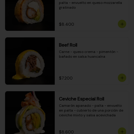
palta - envuelto en queso mozzarella 
gratinado
$8.400
Beef Roll
Carne - queso crema - pimentón - 
bañado en salsa huancaína
$7.200
Ceviche Especial Roll
Camarón apanado - palta - envuelto 
en palta - cubierto de una porción de 
ceviche mixto y salsa acevichada
$8.600