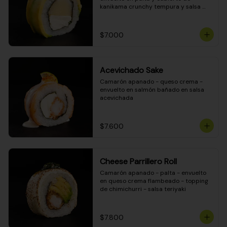
kanikama crunchy tempura y salsa 
DINAMITA!
$7.000
Acevichado Sake
Camarón apanado - queso crema - 
envuelto en salmón bañado en salsa 
acevichada
$7.600
Cheese Parrillero Roll
Camarón apanado - palta - envuelto 
en queso crema flambeado - topping 
de chimichurri - salsa teriyaki
$7.800