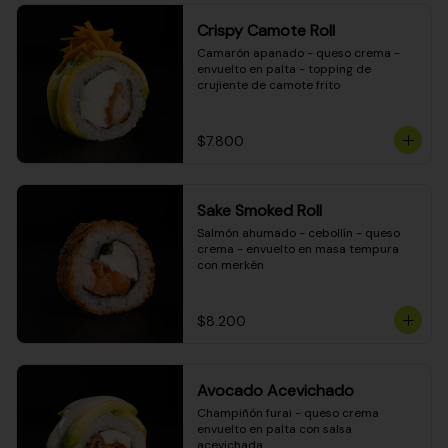
Crispy Camote Roll
Camarón apanado - queso crema - 
envuelto en palta - topping de 
crujiente de camote frito
$7.800
Sake Smoked Roll
Salmón ahumado - cebollín - queso 
crema - envuelto en masa tempura 
con merkén
$8.200
Avocado Acevichado
Champiñón furai - queso crema 
envuelto en palta con salsa 
acevichada