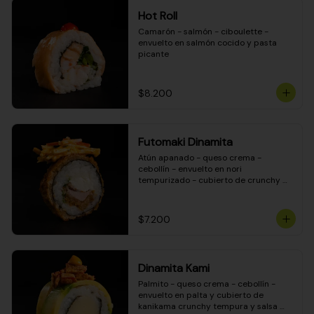
Hot Roll
Camarón - salmón - ciboulette - 
envuelto en salmón cocido y pasta 
picante
$8.200
Futomaki Dinamita
Atún apanado - queso crema - 
cebollín - envuelto en nori 
tempurizado - cubierto de crunchy 
kanikama en salsa DINAMITA!
$7.200
Dinamita Kami
Palmito - queso crema - cebollín - 
envuelto en palta y cubierto de 
kanikama crunchy tempura y salsa 