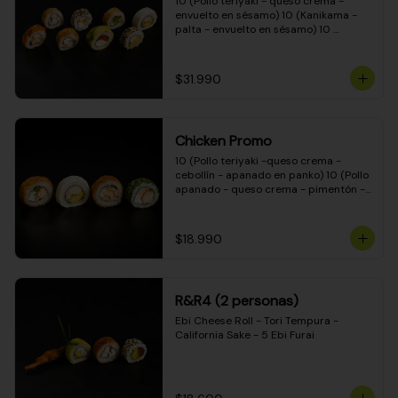
10 (Pollo teriyaki - queso crema - 
envuelto en sésamo) 10 (Kanikama - 
palta - envuelto en sésamo) 10 
(Salmón - queso crema - envuelto en 
palta) 10 (Pollo teriyaki - palta - 
envuelto en queso crema) 10 
$31.990
(Camarón - queso crema - cebollín - 
envuelto en masa tempura) 10 
(Kanikama - queso crema - cebollín - 
envuelto en masa tempura) 10 (Pollo 
Chicken Promo
teriyaki - queso crema - cebollín - 
envuelto en masa tempura) 10 
10 (Pollo teriyaki -queso crema - 
(Pimentón - queso crema - cebollín - 
cebollín - apanado en panko) 10 (Pollo 
envuelto en masa tempura)
apanado - queso crema - pimentón - 
apanado en panko) 10 (Pollo apanado 
- queso crema - palmito - envuelto en 
ciboulette) 10 (Pollo teriyaki - palta - 
$18.990
envuelto en queso crema)
R&R4 (2 personas)
Ebi Cheese Roll - Tori Tempura - 
California Sake - 5 Ebi Furai