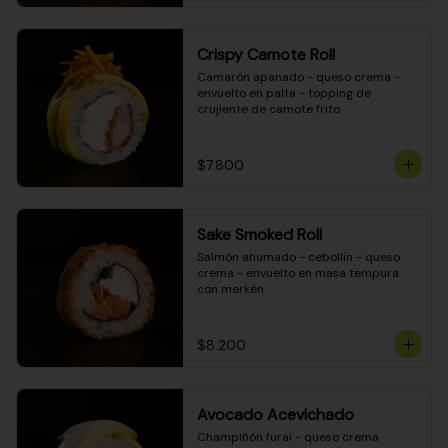
Crispy Camote Roll
Camarón apanado - queso crema - 
envuelto en palta - topping de 
crujiente de camote frito
$7.800
Sake Smoked Roll
Salmón ahumado - cebollín - queso 
crema - envuelto en masa tempura 
con merkén
$8.200
Avocado Acevichado
Champiñón furai - queso crema 