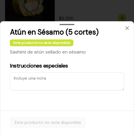
$5.200
Atún en Sésamo (5 cortes)
Cheese Roll
Este producto no esta disponible
Queso crema - palta - cebollín
Sashimi de atún sellado en sésamo
Instrucciones especiales
$5.200
Ebi Roll
Camarón - palta
Este producto no esta disponible
$5.800