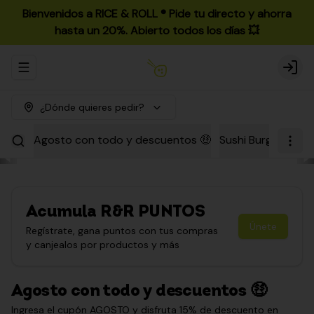
Bienvenidos a RICE & ROLL ®️ Pide tu directo y ahorra
hasta un 20%. Abierto todos los días 💥
Abrir menu de navegación
Login
¿Dónde quieres pedir?
Agosto con todo y descuentos 🤑
Sushi Burgers
Par
Acumula
R&R PUNTOS
Únete
Regístrate, gana puntos con tus compras
y canjealos por productos y más
Agosto con todo y descuentos 🤑
Ingresa el cupón AGOSTO y disfruta 15% de descuento en